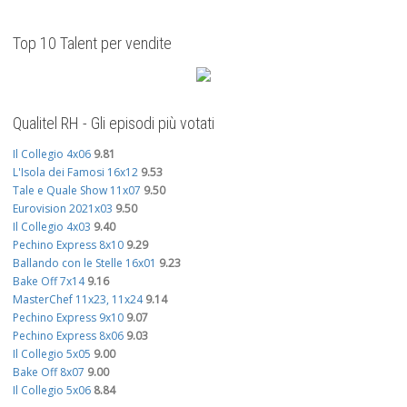
Top 10 Talent per vendite
Qualitel RH - Gli episodi più votati
Il Collegio 4x06
9.81
L'Isola dei Famosi 16x12
9.53
Tale e Quale Show 11x07
9.50
Eurovision 2021x03
9.50
Il Collegio 4x03
9.40
Pechino Express 8x10
9.29
Ballando con le Stelle 16x01
9.23
Bake Off 7x14
9.16
MasterChef 11x23, 11x24
9.14
Pechino Express 9x10
9.07
Pechino Express 8x06
9.03
Il Collegio 5x05
9.00
Bake Off 8x07
9.00
Il Collegio 5x06
8.84