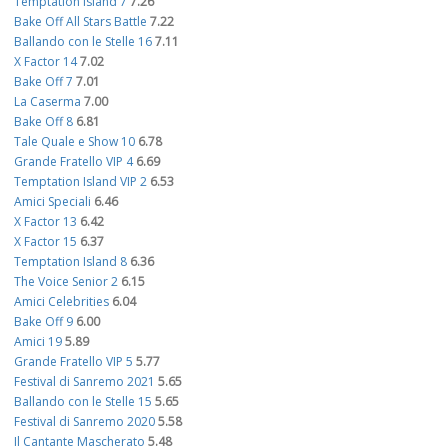
Temptation Island 7
7.26
Bake Off All Stars Battle
7.22
Ballando con le Stelle 16
7.11
X Factor 14
7.02
Bake Off 7
7.01
La Caserma
7.00
Bake Off 8
6.81
Tale Quale e Show 10
6.78
Grande Fratello VIP 4
6.69
Temptation Island VIP 2
6.53
Amici Speciali
6.46
X Factor 13
6.42
X Factor 15
6.37
Temptation Island 8
6.36
The Voice Senior 2
6.15
Amici Celebrities
6.04
Bake Off 9
6.00
Amici 19
5.89
Grande Fratello VIP 5
5.77
Festival di Sanremo 2021
5.65
Ballando con le Stelle 15
5.65
Festival di Sanremo 2020
5.58
Il Cantante Mascherato
5.48