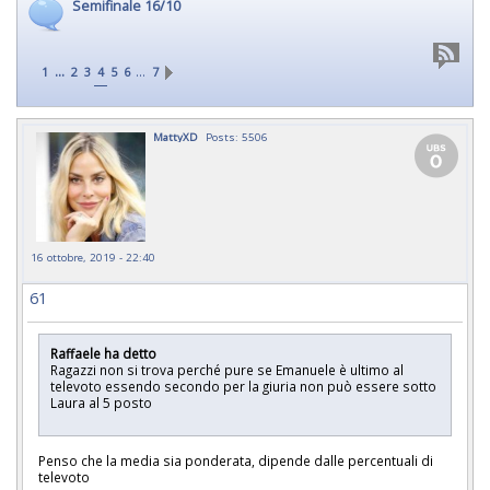
Semifinale 16/10
...
…
1
2
3
4
5
6
7
MattyXD
Posts: 5506
16 ottobre, 2019 - 22:40
61
Raffaele ha detto
Ragazzi non si trova perché pure se Emanuele è ultimo al
televoto essendo secondo per la giuria non può essere sotto
Laura al 5 posto
Penso che la media sia ponderata, dipende dalle percentuali di
televoto