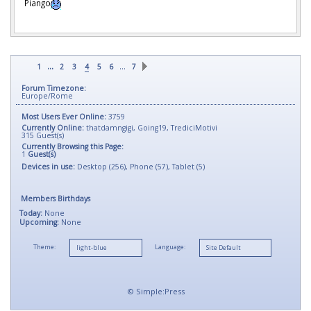
Piango
...
…
1
2
3
4
5
6
7
Forum Timezone:
Europe/Rome
Most Users Ever Online:
3759
Currently Online:
thatdamngigi
,
Going19
,
TrediciMotivi
315
Guest(s)
Currently Browsing this Page:
1
Guest(s)
Devices in use:
Desktop (256), Phone (57), Tablet (5)
Members Birthdays
Today:
None
Upcoming:
None
Theme:
Language:
©
Simple:Press