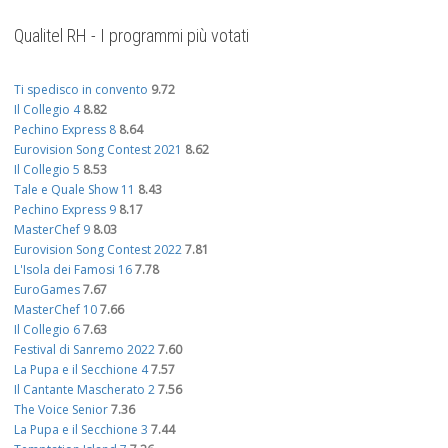
Qualitel RH - I programmi più votati
Ti spedisco in convento
9.72
Il Collegio 4
8.82
Pechino Express 8
8.64
Eurovision Song Contest 2021
8.62
Il Collegio 5
8.53
Tale e Quale Show 11
8.43
Pechino Express 9
8.17
MasterChef 9
8.03
Eurovision Song Contest 2022
7.81
L'Isola dei Famosi 16
7.78
EuroGames
7.67
MasterChef 10
7.66
Il Collegio 6
7.63
Festival di Sanremo 2022
7.60
La Pupa e il Secchione 4
7.57
Il Cantante Mascherato 2
7.56
The Voice Senior
7.36
La Pupa e il Secchione 3
7.44