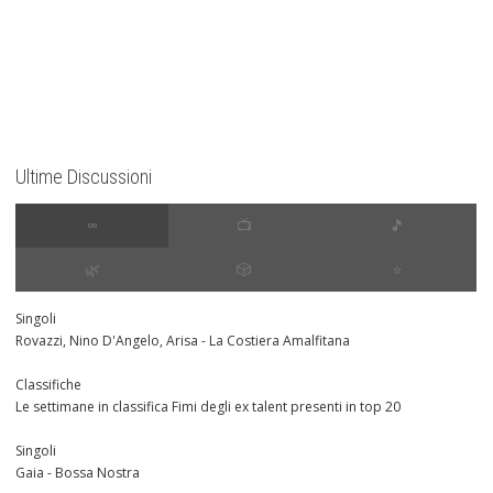
Ultime Discussioni
∞
📺
🎵
🌿
🎲
⭐️
Singoli
Rovazzi, Nino D'Angelo, Arisa - La Costiera Amalfitana
Classifiche
Le settimane in classifica Fimi degli ex talent presenti in top 20
Singoli
Gaia - Bossa Nostra