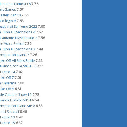
'Isola dei Famosi 16
7.78
uroGames
7.67
asterChef 10
7.66
l Collegio 6
7.63
estival di Sanremo 2022
7.60
a Pupa e il Secchione 4
7.57
l Cantante Mascherato 2
7.56
he Voice Senior
7.36
a Pupa e il Secchione 3
7.44
emptation Island 7
7.26
ake Off All Stars Battle
7.22
allando con le Stelle 16
7.11
 Factor 14
7.02
ake Off 7
7.01
a Caserma
7.00
ake Off 8
6.81
ale Quale e Show 10
6.78
rande Fratello VIP 4
6.69
emptation Island VIP 2
6.53
mici Speciali
6.46
 Factor 13
6.42
 Factor 15
6.37