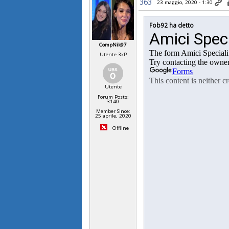
363
23 maggio, 2020 - 1:30
Fob92 ha detto
CompNik97
Utente 3xP
Utente
Forum Posts:
3140
Member Since:
25 aprile, 2020
Offline