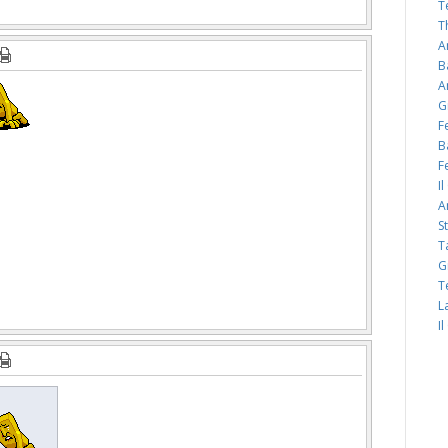
T
T
A
B
A
G
F
B
F
I
A
S
T
G
T
L
I