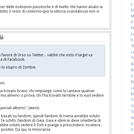
L
per delle esibizioni pazzesche e di livello che hanno alzato la
E
tutto il resto di contorno (più la vittoria scandalosa) non si
M
I
F
L
I
T
L
avore di Urso su Twitter... vabbè che visto il target va
T
kia di Facebook.
B
o lo stupro di Zombie.
B
X
B
dom.
L
ha trovato bravo; chi rimpiange come la cantava qualcun
B
e, ma almeno ci prova; chi l'ha trovato terribile e lo vuol vedere
T
G
peciali alberto", latest).
T
basati su fandom, quindi fandom di Irama avrebbe voluto
A
 fa schifo; fandom di Gaia, Gaia e idem (e deve smetterla di
X
ebbe voluto vedere lì Tish e piange a prescindere; eccetera...
ositivi. Da qui, la minoranza.
X