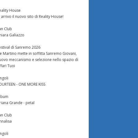
eality House
n arrivo il nuovo sito di Reality House!
an Club
hiara Galiazzo
estival di Sanremo 2026
e Martino mette in soffitta Sanremo Giovani,
uovo meccanismo e selezione nello spazio di
ffari Tuoi
ingoli
OURTEEN - ONE MORE KISS
lbum
riana Grande - petal
an Club
nnalisa
ingoli