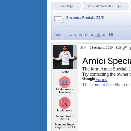
Home Page
Amici di Maria de Filippi
Seconda Puntata 22/5
...
Page:
1
15
16
17
18
19
20
361
23 maggio, 2020 - 1:26
Fob92
Moderatore -
Mentore
Moderatore
Forum Posts:
22133
Member Since:
7 agosto, 2013