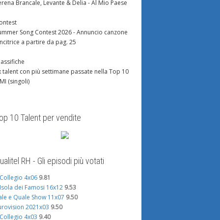
erena Brancale, Levante & Delia - Al Mio Paese
ontest
ummer Song Contest 2026 - Annuncio canzone
incitrice a partire da pag. 25
lassifiche
x talent con più settimane passate nella Top 10
IMI (singoli)
op 10 Talent per vendite
ualitel RH - Gli episodi più votati
l Collegio 4x06
9.81
'Isola dei Famosi 16x12
9.53
ale e Quale Show 11x07
9.50
urovision 2021x03
9.50
l Collegio 4x03
9.40