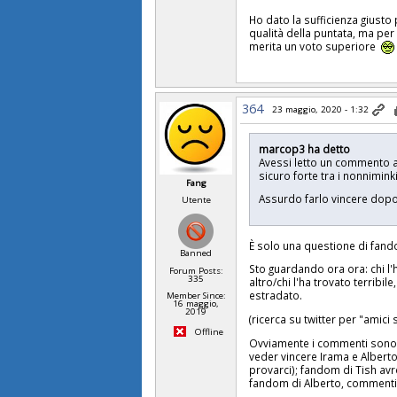
Ho dato la sufficienza giusto 
qualità della puntata, ma per 
merita un voto superiore
364
23 maggio, 2020 - 1:32
marcop3 ha detto
Avessi letto un commento a f
sicuro forte tra i nonnimin
Fang
Assurdo farlo vincere dop
Utente
È solo una questione di fan
Banned
Sto guardando ora ora: chi l'
Forum Posts:
335
altro/chi l'ha trovato terribil
estradato.
Member Since:
16 maggio,
2019
(ricerca su twitter per "amici s
Offline
Ovviamente i commenti sono 
veder vincere Irama e Alberto
provarci); fandom di Tish avr
fandom di Alberto, commenti p