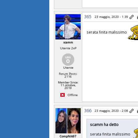
365
23 maggio, 2020 - 1:39
serata finita malissimo
scamm
Utente 2xP
Utente
Forum Posts:
2116
Member Since:
11 ottobre,
2019
Offline
366
23 maggio, 2020 - 2:08
scamm ha detto
serata finita malissimo
CompNik97