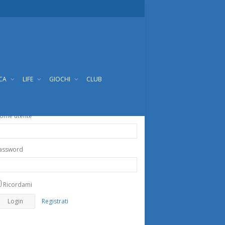
ICA
LIFE
GIOCHI
CLUB
ome utente
assword
Ricordami
Registrati