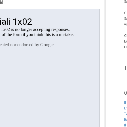
S
C
S
v
C
E
F
T
Q
I
L
T
E
I