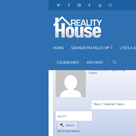
HOME
GRANDE FRATELLO VIP 7
L'ISOLA 
CALENDARIO
ARCHIVIO
Please consider registering
Guest
New / Updated Topics
Search
Advanced Search