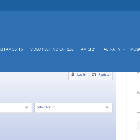
DEI FAMOSI 16
VIDEO PECHINO EXPRESS
AMICI 21
ALTRA TV
MUS
N
Log In
Register
P
Select Forum