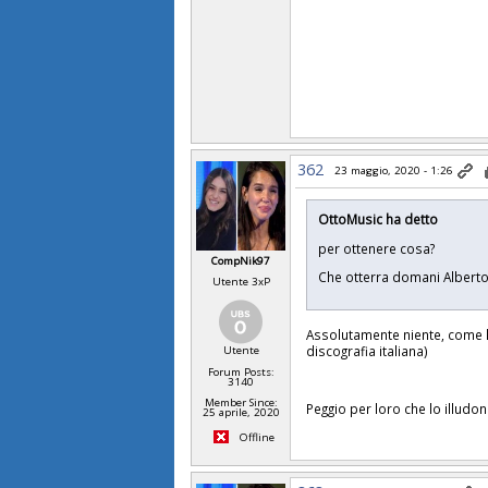
362
23 maggio, 2020 - 1:26
OttoMusic ha detto
per ottenere cosa?
CompNik97
Che otterra domani Albert
Utente 3xP
Assolutamente niente, come ha
discografia italiana)
Utente
Forum Posts:
3140
Member Since:
Peggio per loro che lo illud
25 aprile, 2020
Offline