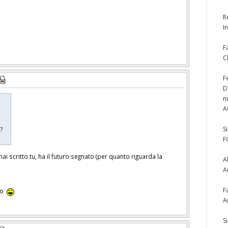
R
I
F
C
F
D
n
A
S
o?
F
i scritto tu, ha il futuro segnato (per quanto riguarda la
A
A
F
ono
A
S