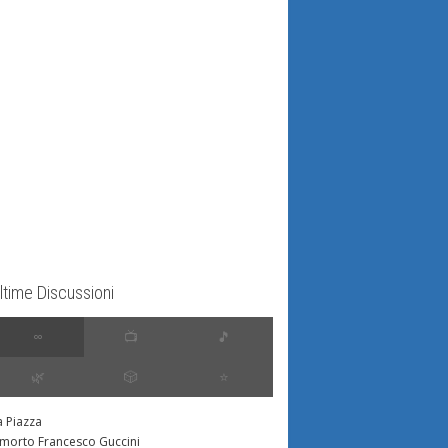
ltime Discussioni
∞
📺
🎵
🌿
🎲
⭐️
a Piazza
 morto Francesco Guccini