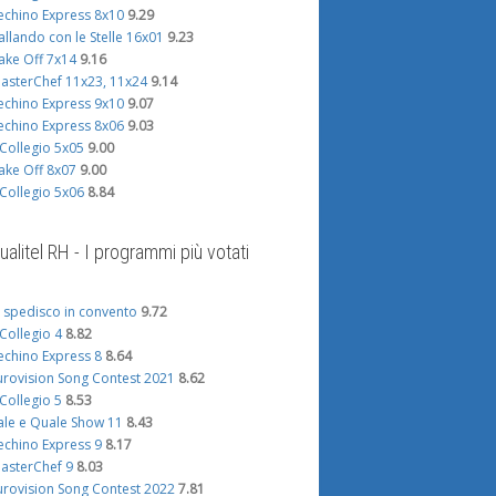
echino Express 8x10
9.29
allando con le Stelle 16x01
9.23
ake Off 7x14
9.16
asterChef 11x23, 11x24
9.14
echino Express 9x10
9.07
echino Express 8x06
9.03
l Collegio 5x05
9.00
ake Off 8x07
9.00
l Collegio 5x06
8.84
ualitel RH - I programmi più votati
i spedisco in convento
9.72
l Collegio 4
8.82
echino Express 8
8.64
urovision Song Contest 2021
8.62
l Collegio 5
8.53
ale e Quale Show 11
8.43
echino Express 9
8.17
asterChef 9
8.03
urovision Song Contest 2022
7.81