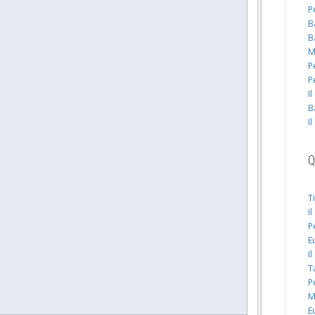
P
B
B
M
P
P
I
B
I
Q
T
I
P
E
I
T
P
M
E