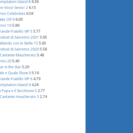
emptation Island 8
6.36
he Voice Senior 2
6.15
mici Celebrities
6.04
ake Off 9
6.00
mici 19
5.89
rande Fratello VIP 5
5.77
estival di Sanremo 2021
5.65
allando con le Stelle 15
5.65
estival di Sanremo 2020
5.58
l Cantante Mascherato
5.48
mici 20
5.40
tar in the Star
5.20
ale e Quale Show 9
5.16
rande Fratello VIP 6
4.79
emptation Island 9
4.26
a Pupa e il Secchione 5
2.77
l Cantante mascherato 3
2.74