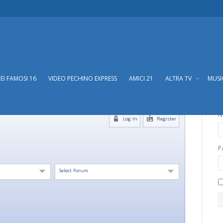
DEI FAMOSI 16
VIDEO PECHINO EXPRESS
AMICI 21
ALTRA TV
MUS
N
Log In
Register
P
Select Forum