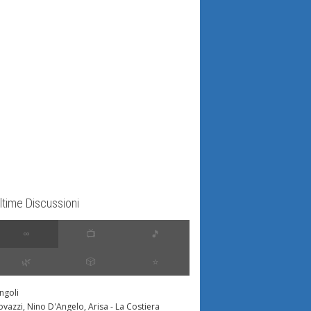
ltime Discussioni
∞
📺
🎵
🌿
🎲
⭐️
ingoli
ovazzi, Nino D'Angelo, Arisa - La Costiera