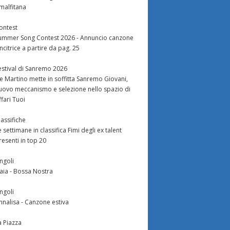
malfitana
ontest
ummer Song Contest 2026 - Annuncio canzone
incitrice a partire da pag. 25
estival di Sanremo 2026
e Martino mette in soffitta Sanremo Giovani,
uovo meccanismo e selezione nello spazio di
ffari Tuoi
lassifiche
e settimane in classifica Fimi degli ex talent
resenti in top 20
ingoli
aia - Bossa Nostra
ingoli
nnalisa - Canzone estiva
a Piazza