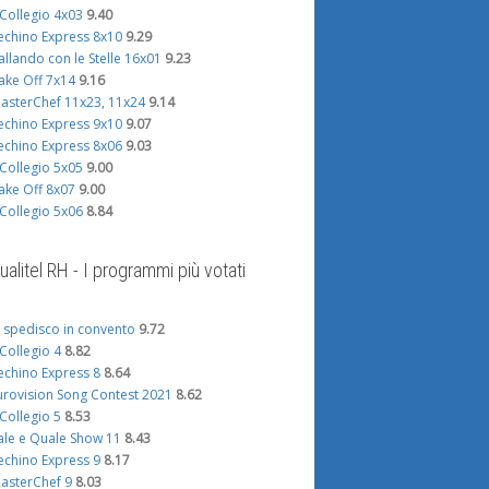
l Collegio 4x03
9.40
echino Express 8x10
9.29
allando con le Stelle 16x01
9.23
ake Off 7x14
9.16
asterChef 11x23, 11x24
9.14
echino Express 9x10
9.07
echino Express 8x06
9.03
l Collegio 5x05
9.00
ake Off 8x07
9.00
l Collegio 5x06
8.84
ualitel RH - I programmi più votati
i spedisco in convento
9.72
l Collegio 4
8.82
echino Express 8
8.64
urovision Song Contest 2021
8.62
l Collegio 5
8.53
ale e Quale Show 11
8.43
echino Express 9
8.17
asterChef 9
8.03