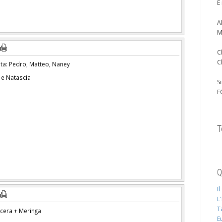
È
A
M
C
C
ta: Pedro, Matteo, Naney
 e Natascia
S
F
T
Q
I
L
T
cera + Meringa
E