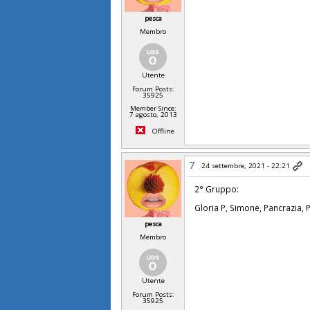
pesca
Membro
Utente
Forum Posts:
35925
Member Since:
7 agosto, 2013
Offline
7
24 settembre, 2021 - 22:21
2° Gruppo:
Gloria P, Simone, Pancrazia, P
pesca
Membro
Utente
Forum Posts:
35925