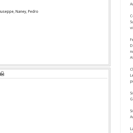
A
Giuseppe, Naney, Pedro
C
S
v
F
D
n
A
C
L
p
S
G
S
A
L