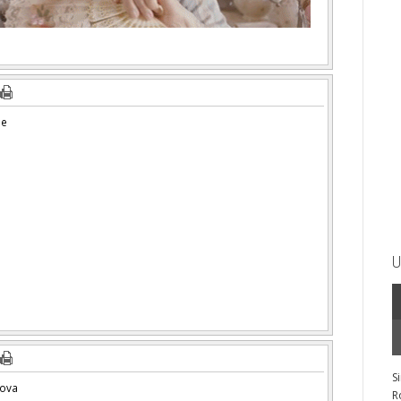
ne
U
S
rova
R