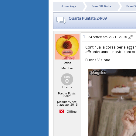
Home Page
Bake Off Italia
Bake O
Quarta Puntata 24/09
1
24 settembre, 2021 - 20:30
Continua la corsa per eleggere
affronteranno i nostri concorr
Buona Visione...
pesca
Membro
Utente
Forum Posts:
35925
Member Since:
7 agosto, 2013
Offline