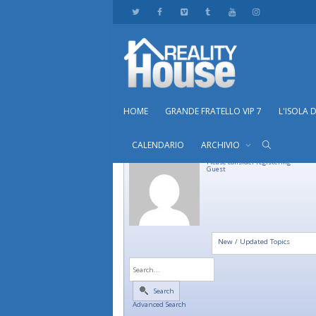
HOME
GRANDE FRATELLO VIP 7
L'ISOLA 
CALENDARIO
ARCHIVIO
Please consider registering
Guest
New / Updated Topics
Search
Advanced Search