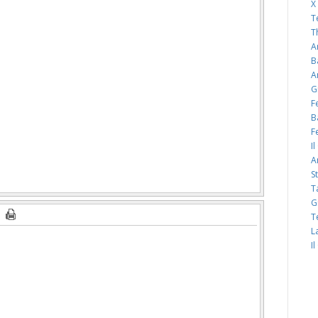
X
T
T
A
B
A
G
F
B
F
I
A
S
T
G
T
L
I