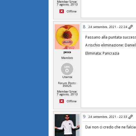
Member Since:
7 agosto, 2013
Offline
8
24 settembre, 2021 - 22:24
Passano alla puntata successi
A rischio eliminazione: Daniel
pesca
Eliminata: Pancrazia
Membro
Utente
Forum Posts:
35925
Member Since:
7 agosto, 2013
Offline
9
24 settembre, 2021 - 22:33
Dai non ci credo che ne falci