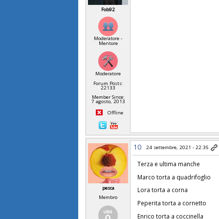
Fob92
Moderatore -
Mentore
Moderatore
Forum Posts:
22133
Member Since:
7 agosto, 2013
Offline
10
24 settembre, 2021 - 22:35
Terza e ultima manche
Marco torta a quadrifoglio
pesca
Lora torta a corna
Membro
Peperita torta a cornetto
Enrico torta a coccinella