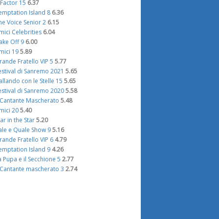
 Factor 15
6.37
emptation Island 8
6.36
he Voice Senior 2
6.15
mici Celebrities
6.04
ake Off 9
6.00
mici 19
5.89
rande Fratello VIP 5
5.77
estival di Sanremo 2021
5.65
allando con le Stelle 15
5.65
estival di Sanremo 2020
5.58
l Cantante Mascherato
5.48
mici 20
5.40
tar in the Star
5.20
ale e Quale Show 9
5.16
rande Fratello VIP 6
4.79
emptation Island 9
4.26
a Pupa e il Secchione 5
2.77
l Cantante mascherato 3
2.74