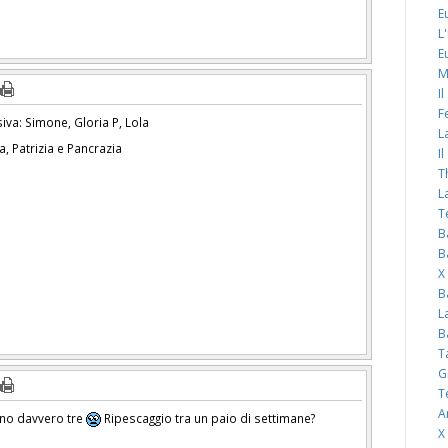
E
L
E
M
I
F
va: Simone, Gloria P, Lola
L
a, Patrizia e Pancrazia
I
T
L
T
B
B
X
B
L
B
T
G
T
A
ano davvero tre
Ripescaggio tra un paio di settimane?
X