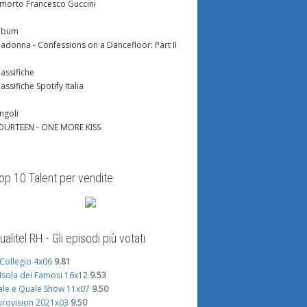
 morto Francesco Guccini
lbum
adonna - Confessions on a Dancefloor: Part II
lassifiche
lassifiche Spotify Italia
ingoli
OURTEEN - ONE MORE KISS
op 10 Talent per vendite
ualitel RH - Gli episodi più votati
l Collegio 4x06
9.81
'Isola dei Famosi 16x12
9.53
ale e Quale Show 11x07
9.50
urovision 2021x03
9.50