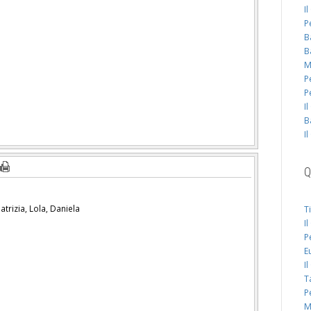
I
P
B
B
M
P
P
I
B
I
Q
atrizia, Lola, Daniela
T
I
P
E
I
T
P
M