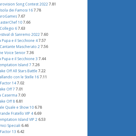
urovision Song Contest 2022
7.81
'Isola dei Famosi 16
7.78
uroGames
7.67
asterChef 10
7.66
l Collegio 6
7.63
estival di Sanremo 2022
7.60
a Pupa e il Secchione 4
7.57
l Cantante Mascherato 2
7.56
he Voice Senior
7.36
a Pupa e il Secchione 3
7.44
emptation Island 7
7.26
ake Off All Stars Battle
7.22
allando con le Stelle 16
7.11
 Factor 14
7.02
ake Off 7
7.01
a Caserma
7.00
ake Off 8
6.81
ale Quale e Show 10
6.78
rande Fratello VIP 4
6.69
emptation Island VIP 2
6.53
mici Speciali
6.46
 Factor 13
6.42