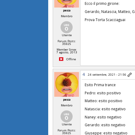
Ecco il primo girone:
pesca
Gerardo, Natascia, Matteo, 
Membro
Prova Torta Scacciaguai
Utente
Forum Posts:
35925
Member Since:
7 agosto, 2013
Offline
4
24 settembre, 2021 - 21:56
Esito Prima trance
Pedro: esito positivo
pesca
Matteo: esito positivo
Membro
Natascia: esito negativo
Naney: esito negativo
Utente
Gerardo: esito negativo
Forum Posts:
Giuseppe: esito negativo
35925