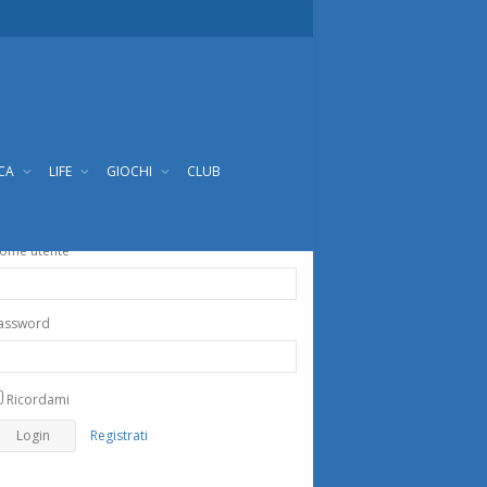
ICA
LIFE
GIOCHI
CLUB
ome utente
assword
Ricordami
Registrati