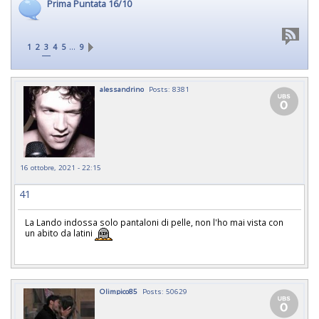
Prima Puntata 16/10
…
1
2
3
4
5
9
alessandrino
Posts: 8381
16 ottobre, 2021 - 22:15
41
La Lando indossa solo pantaloni di pelle, non l'ho mai vista con
un abito da latini
Olimpico85
Posts: 50629