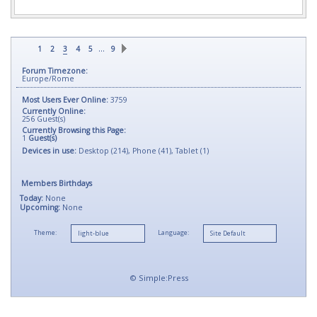
…
1
2
3
4
5
9
Forum Timezone:
Europe/Rome
Most Users Ever Online:
3759
Currently Online:
256
Guest(s)
Currently Browsing this Page:
1
Guest(s)
Devices in use:
Desktop (214), Phone (41), Tablet (1)
Members Birthdays
Today:
None
Upcoming:
None
Theme:
Language:
©
Simple:Press