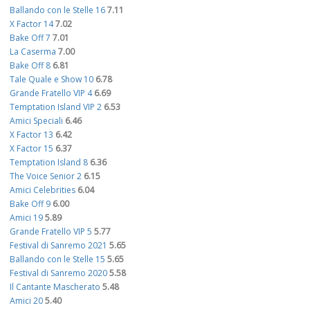
Ballando con le Stelle 16
7.11
X Factor 14
7.02
Bake Off 7
7.01
La Caserma
7.00
Bake Off 8
6.81
Tale Quale e Show 10
6.78
Grande Fratello VIP 4
6.69
Temptation Island VIP 2
6.53
Amici Speciali
6.46
X Factor 13
6.42
X Factor 15
6.37
Temptation Island 8
6.36
The Voice Senior 2
6.15
Amici Celebrities
6.04
Bake Off 9
6.00
Amici 19
5.89
Grande Fratello VIP 5
5.77
Festival di Sanremo 2021
5.65
Ballando con le Stelle 15
5.65
Festival di Sanremo 2020
5.58
Il Cantante Mascherato
5.48
Amici 20
5.40