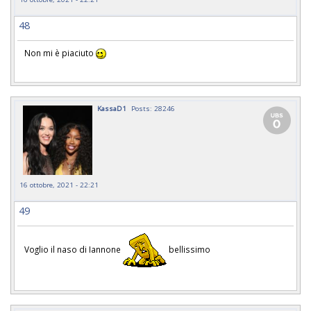
48
Non mi è piaciuto
KassaD1
Posts: 28246
16 ottobre, 2021 - 22:21
49
Voglio il naso di Iannone
bellissimo