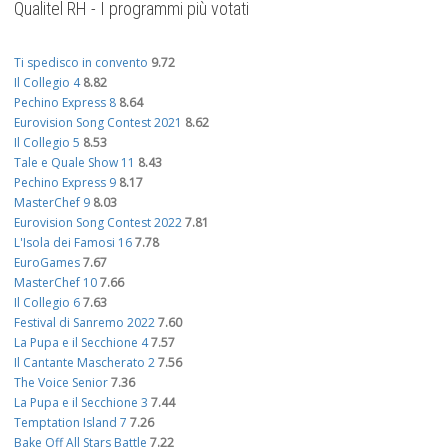
Qualitel RH - I programmi più votati
Ti spedisco in convento
9.72
Il Collegio 4
8.82
Pechino Express 8
8.64
Eurovision Song Contest 2021
8.62
Il Collegio 5
8.53
Tale e Quale Show 11
8.43
Pechino Express 9
8.17
MasterChef 9
8.03
Eurovision Song Contest 2022
7.81
L'Isola dei Famosi 16
7.78
EuroGames
7.67
MasterChef 10
7.66
Il Collegio 6
7.63
Festival di Sanremo 2022
7.60
La Pupa e il Secchione 4
7.57
Il Cantante Mascherato 2
7.56
The Voice Senior
7.36
La Pupa e il Secchione 3
7.44
Temptation Island 7
7.26
Bake Off All Stars Battle
7.22