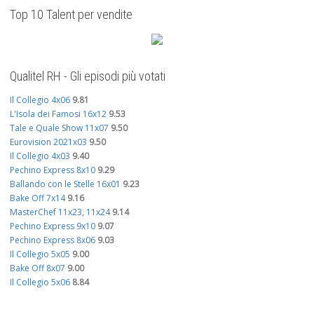
Top 10 Talent per vendite
Qualitel RH - Gli episodi più votati
Il Collegio 4x06
9.81
L'Isola dei Famosi 16x12
9.53
Tale e Quale Show 11x07
9.50
Eurovision 2021x03
9.50
Il Collegio 4x03
9.40
Pechino Express 8x10
9.29
Ballando con le Stelle 16x01
9.23
Bake Off 7x14
9.16
MasterChef 11x23, 11x24
9.14
Pechino Express 9x10
9.07
Pechino Express 8x06
9.03
Il Collegio 5x05
9.00
Bake Off 8x07
9.00
Il Collegio 5x06
8.84