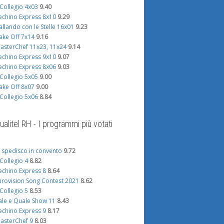
l Collegio 4x03
9.40
echino Express 8x10
9.29
allando con le Stelle 16x01
9.23
ake Off 7x14
9.16
asterChef 11x23, 11x24
9.14
echino Express 9x10
9.07
echino Express 8x06
9.03
l Collegio 5x05
9.00
ake Off 8x07
9.00
l Collegio 5x06
8.84
ualitel RH - I programmi più votati
i spedisco in convento
9.72
l Collegio 4
8.82
echino Express 8
8.64
urovision Song Contest 2021
8.62
l Collegio 5
8.53
ale e Quale Show 11
8.43
echino Express 9
8.17
asterChef 9
8.03