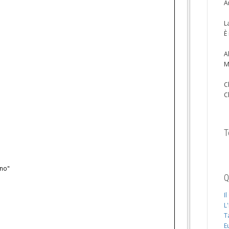
A
L
È
A
M
C
C
T
ino"
Q
I
L
T
E