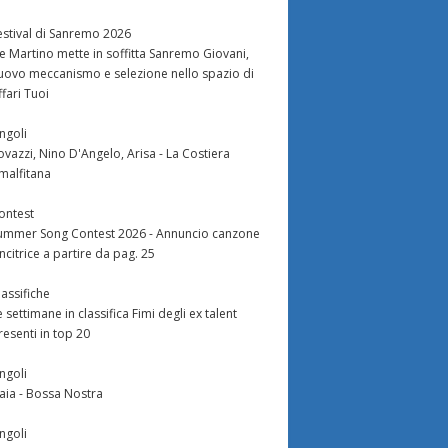
estival di Sanremo 2026
e Martino mette in soffitta Sanremo Giovani,
uovo meccanismo e selezione nello spazio di
ffari Tuoi
ingoli
ovazzi, Nino D'Angelo, Arisa - La Costiera
malfitana
ontest
ummer Song Contest 2026 - Annuncio canzone
incitrice a partire da pag. 25
lassifiche
e settimane in classifica Fimi degli ex talent
resenti in top 20
ingoli
aia - Bossa Nostra
ingoli