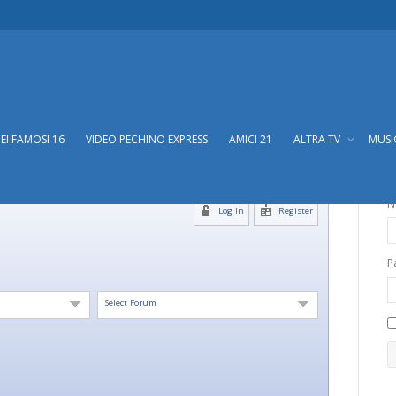
DEI FAMOSI 16
VIDEO PECHINO EXPRESS
AMICI 21
ALTRA TV
MUS
N
Log In
Register
P
Select Forum