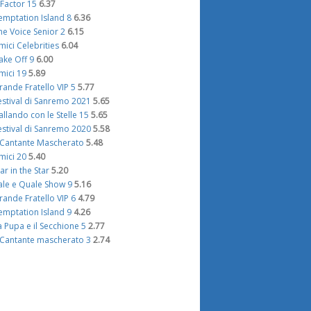
 Factor 15
6.37
emptation Island 8
6.36
he Voice Senior 2
6.15
mici Celebrities
6.04
ake Off 9
6.00
mici 19
5.89
rande Fratello VIP 5
5.77
estival di Sanremo 2021
5.65
allando con le Stelle 15
5.65
estival di Sanremo 2020
5.58
l Cantante Mascherato
5.48
mici 20
5.40
tar in the Star
5.20
ale e Quale Show 9
5.16
rande Fratello VIP 6
4.79
emptation Island 9
4.26
a Pupa e il Secchione 5
2.77
l Cantante mascherato 3
2.74