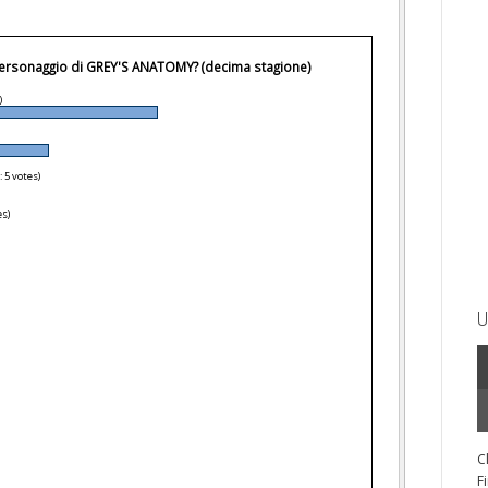
 personaggio di GREY'S ANATOMY? (decima stagione)
)
: 5 votes)
es)
U
C
F