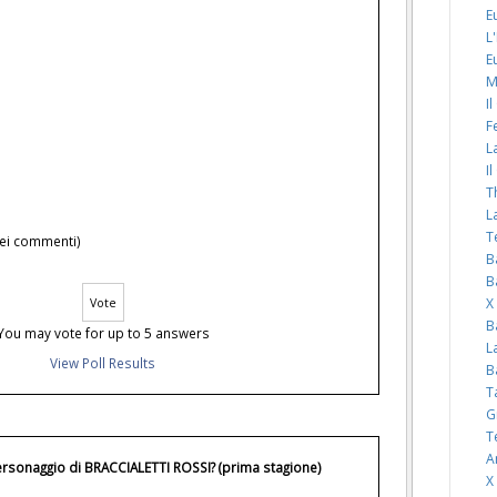
E
L
E
M
I
F
L
I
T
L
T
 nei commenti)
B
B
X
B
You may vote for up to 5 answers
L
View Poll Results
B
T
G
T
A
personaggio di BRACCIALETTI ROSSI? (prima stagione)
X