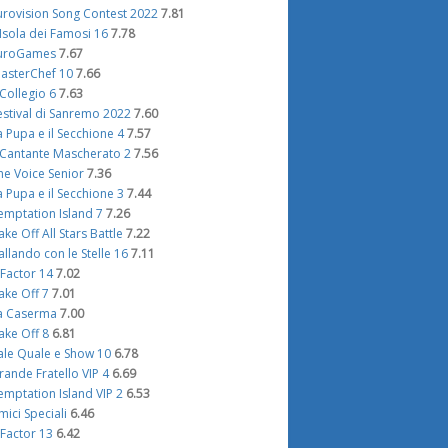
urovision Song Contest 2022
7.81
'Isola dei Famosi 16
7.78
uroGames
7.67
asterChef 10
7.66
l Collegio 6
7.63
estival di Sanremo 2022
7.60
a Pupa e il Secchione 4
7.57
l Cantante Mascherato 2
7.56
he Voice Senior
7.36
a Pupa e il Secchione 3
7.44
emptation Island 7
7.26
ake Off All Stars Battle
7.22
allando con le Stelle 16
7.11
 Factor 14
7.02
ake Off 7
7.01
a Caserma
7.00
ake Off 8
6.81
ale Quale e Show 10
6.78
rande Fratello VIP 4
6.69
emptation Island VIP 2
6.53
mici Speciali
6.46
 Factor 13
6.42