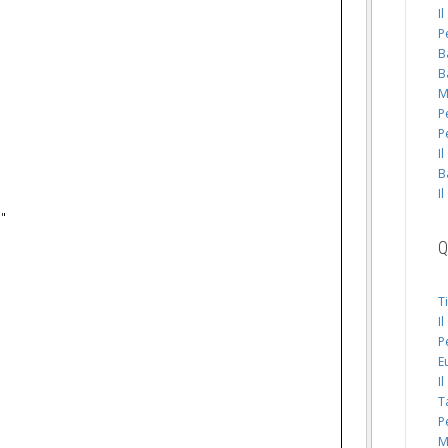
I
P
B
B
M
P
P
I
B
I
o"
Q
T
I
P
E
I
T
P
M