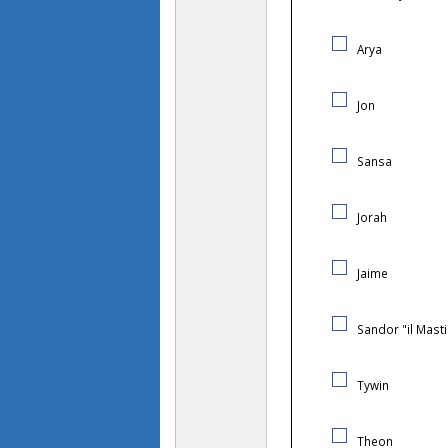
Arya
Jon
Sansa
Jorah
Jaime
Sandor "il Mast
Tywin
Theon