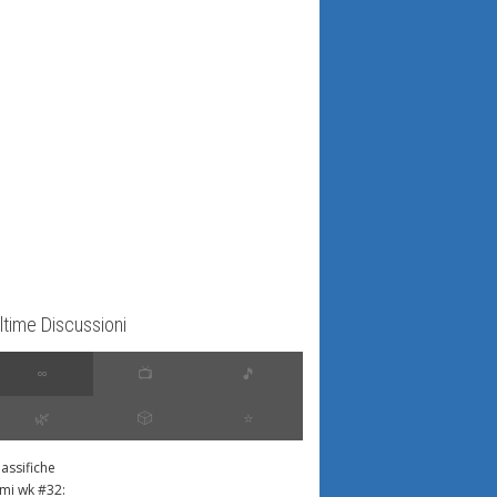
ltime Discussioni
∞
📺
🎵
🌿
🎲
⭐️
lassifiche
imi wk #32: