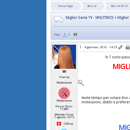
Home Page
Best of
Best of 2014
Miglior Serie TV - VINCITRICE + Miglio
Page:
1
2
1
4 gennaio, 2015 - 14:23
In 7 sono passa
MIGL
BB
Firenze
Moderatore
Avete tempo per votare fino a
Moderatore
motivazioni, dubbi e prefer
Forum Posts:
17480
Member Since:
7 agosto, 2013
Offline
MI