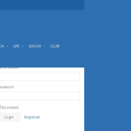
ICA
LIFE
GIOCHI
CLUB
ome utente
assword
Ricordami
Registrati