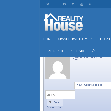
HOME
GRANDE FRATELLO VIP 7
L'ISOLA 
CALENDARIO
ARCHIVIO
Please consider registering
Guest
New / Updated Topics
Search
Advanced Search