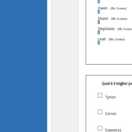
Owen
(0% : 0 votes)
Shane
(0% : 0 votes)
Stephanie
(0% : 0 vote
Leah
(0% : 0 votes)
Qual è il miglior
Tyrion
Cersei
Daenerys