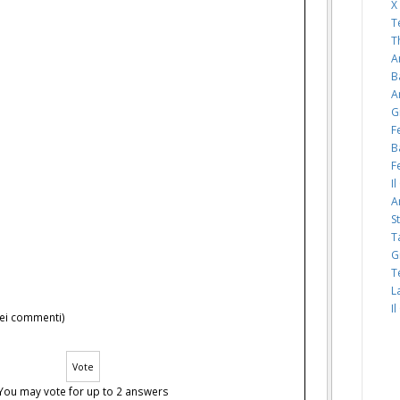
X
T
T
A
B
A
G
F
B
F
I
A
S
T
G
T
L
I
 nei commenti)
You may vote for up to 2 answers