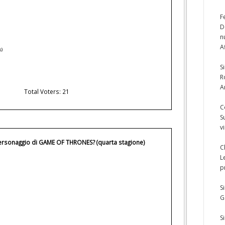
F
D
n
A
s)
S
R
A
Total Voters: 21
C
S
v
 personaggio di GAME OF THRONES? (quarta stagione)
C
L
p
S
G
S