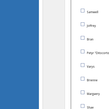
Samwell
Joffrey
Bran
Petyr "Ditocort
Varys
Brienne
Margaery
Shae