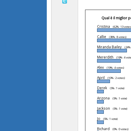
Qual è il miglior
Cristina
(62% : 13 votes
Callie
(38% : 8 votes)
Miranda Bailey
(24% 
Mererdith
(19% : 4 vot
Alex
(19% : 4 votes)
April
(10% : 2 votes)
Derek
(5% : 1 vote)
Arizona
(5% : 1 vote)
Jackson
(5% : 1 vote)
Jo
(5% : 1 vote)
Richard
(0% : 0 votes)