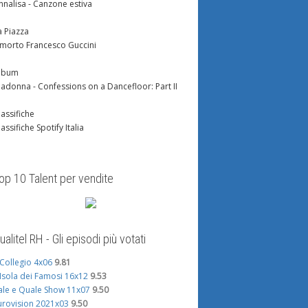
nnalisa - Canzone estiva
a Piazza
 morto Francesco Guccini
lbum
adonna - Confessions on a Dancefloor: Part II
lassifiche
lassifiche Spotify Italia
op 10 Talent per vendite
ualitel RH - Gli episodi più votati
l Collegio 4x06
9.81
'Isola dei Famosi 16x12
9.53
ale e Quale Show 11x07
9.50
urovision 2021x03
9.50