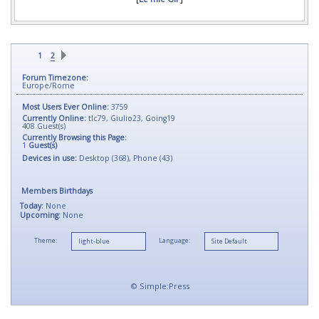
1
2
Forum Timezone:
Europe/Rome
Most Users Ever Online:
3759
Currently Online:
tlc79
,
Giulio23
,
Going19
408
Guest(s)
Currently Browsing this Page:
1
Guest(s)
Devices in use:
Desktop (368), Phone (43)
Members Birthdays
Today:
None
Upcoming:
None
Theme:
Language:
©
Simple:Press