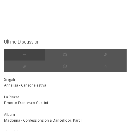
Ultime Discussioni
∞
📺
🎵
🌿
🎲
⭐️
Singoli
Annalisa - Canzone estiva
La Piazza
È morto Francesco Guccini
Album
Madonna - Confessions on a Dancefloor: Part II