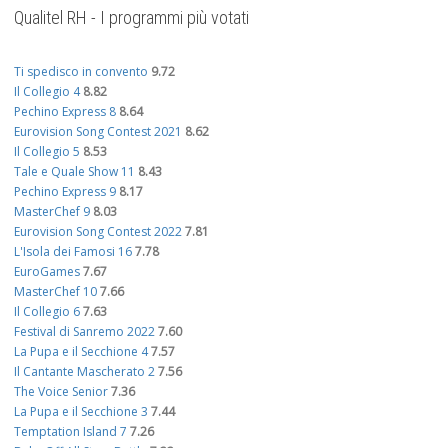
Qualitel RH - I programmi più votati
Ti spedisco in convento
9.72
Il Collegio 4
8.82
Pechino Express 8
8.64
Eurovision Song Contest 2021
8.62
Il Collegio 5
8.53
Tale e Quale Show 11
8.43
Pechino Express 9
8.17
MasterChef 9
8.03
Eurovision Song Contest 2022
7.81
L'Isola dei Famosi 16
7.78
EuroGames
7.67
MasterChef 10
7.66
Il Collegio 6
7.63
Festival di Sanremo 2022
7.60
La Pupa e il Secchione 4
7.57
Il Cantante Mascherato 2
7.56
The Voice Senior
7.36
La Pupa e il Secchione 3
7.44
Temptation Island 7
7.26