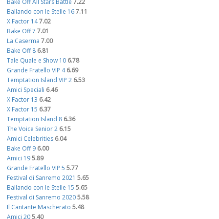
Bake Off All Stars Battle
7.22
Ballando con le Stelle 16
7.11
X Factor 14
7.02
Bake Off 7
7.01
La Caserma
7.00
Bake Off 8
6.81
Tale Quale e Show 10
6.78
Grande Fratello VIP 4
6.69
Temptation Island VIP 2
6.53
Amici Speciali
6.46
X Factor 13
6.42
X Factor 15
6.37
Temptation Island 8
6.36
The Voice Senior 2
6.15
Amici Celebrities
6.04
Bake Off 9
6.00
Amici 19
5.89
Grande Fratello VIP 5
5.77
Festival di Sanremo 2021
5.65
Ballando con le Stelle 15
5.65
Festival di Sanremo 2020
5.58
Il Cantante Mascherato
5.48
Amici 20
5.40