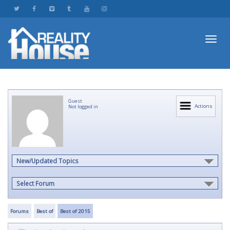
Toggl
Guest
navig
Actions
Not logged in
New/Updated Topics
Select Forum
Forums
Best of
Best of 2015