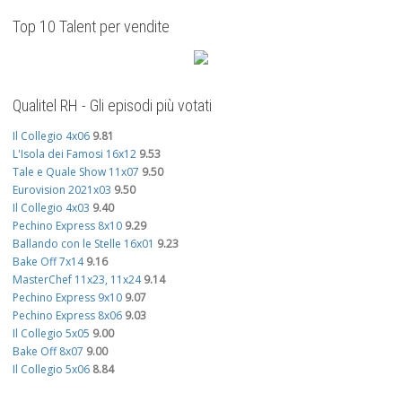
Top 10 Talent per vendite
Qualitel RH - Gli episodi più votati
Il Collegio 4x06
9.81
L'Isola dei Famosi 16x12
9.53
Tale e Quale Show 11x07
9.50
Eurovision 2021x03
9.50
Il Collegio 4x03
9.40
Pechino Express 8x10
9.29
Ballando con le Stelle 16x01
9.23
Bake Off 7x14
9.16
MasterChef 11x23, 11x24
9.14
Pechino Express 9x10
9.07
Pechino Express 8x06
9.03
Il Collegio 5x05
9.00
Bake Off 8x07
9.00
Il Collegio 5x06
8.84