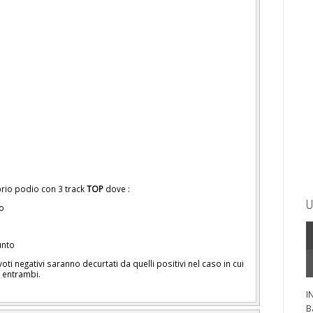
prio podio con 3 track
TOP
dove :
U
to
punto
oti negativi saranno decurtati da quelli positivi nel caso in cui
 entrambi.
I
B