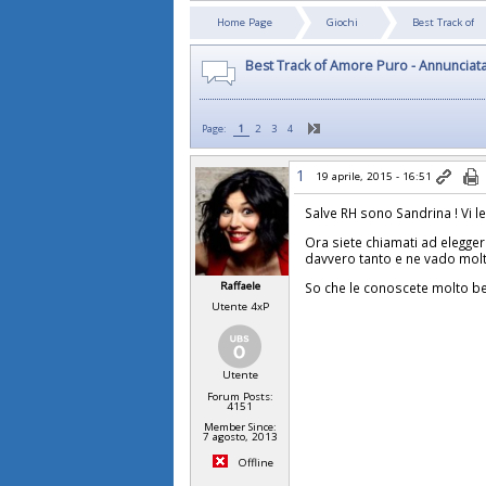
Home Page
Giochi
Best Track of
Best Track of Amore Puro - Annunciata l
Page:
1
2
3
4
1
19 aprile, 2015 - 16:51
Salve RH sono Sandrina ! Vi l
Ora siete chiamati ad elegger
davvero tanto e ne vado molt
So che le conoscete molto ben
Raffaele
Utente 4xP
Utente
Forum Posts:
4151
Member Since:
7 agosto, 2013
Offline