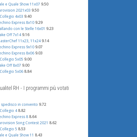
ale e Quale Show 11x07
9.50
urovision 2021x03
9.50
l Collegio 4x03
9.40
echino Express 8x10
9.29
allando con le Stelle 16x01
9.23
ake Off 7x14
9.16
asterChef 11x23, 11x24
9.14
echino Express 9x10
9.07
echino Express 8x06
9.03
l Collegio 5x05
9.00
ake Off 8x07
9.00
l Collegio 5x06
8.84
ualitel RH - I programmi più votati
i spedisco in convento
9.72
l Collegio 4
8.82
echino Express 8
8.64
urovision Song Contest 2021
8.62
l Collegio 5
8.53
ale e Quale Show 11
8.43