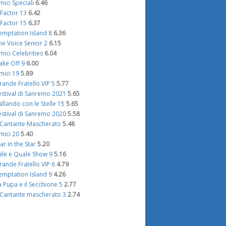
mici Speciali
6.46
 Factor 13
6.42
 Factor 15
6.37
emptation Island 8
6.36
he Voice Senior 2
6.15
mici Celebrities
6.04
ake Off 9
6.00
mici 19
5.89
rande Fratello VIP 5
5.77
estival di Sanremo 2021
5.65
allando con le Stelle 15
5.65
estival di Sanremo 2020
5.58
l Cantante Mascherato
5.48
mici 20
5.40
tar in the Star
5.20
ale e Quale Show 9
5.16
rande Fratello VIP 6
4.79
emptation Island 9
4.26
a Pupa e il Secchione 5
2.77
l Cantante mascherato 3
2.74