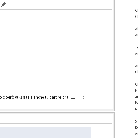
C
C
A
A
T
A
A
C
C
F
a
c però @Raffaele anche tu partire ora................)
P
N
S
R
A