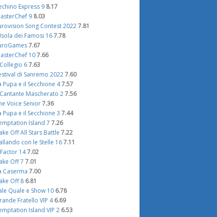
echino Express 9
8.17
asterChef 9
8.03
urovision Song Contest 2022
7.81
'Isola dei Famosi 16
7.78
uroGames
7.67
asterChef 10
7.66
l Collegio 6
7.63
estival di Sanremo 2022
7.60
a Pupa e il Secchione 4
7.57
l Cantante Mascherato 2
7.56
he Voice Senior
7.36
a Pupa e il Secchione 3
7.44
emptation Island 7
7.26
ake Off All Stars Battle
7.22
allando con le Stelle 16
7.11
 Factor 14
7.02
ake Off 7
7.01
a Caserma
7.00
ake Off 8
6.81
ale Quale e Show 10
6.78
rande Fratello VIP 4
6.69
emptation Island VIP 2
6.53