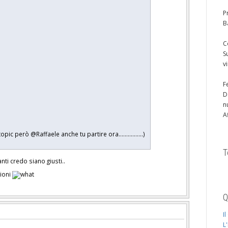
P
B
C
S
v
F
D
n
A
pic però @Raffaele anche tu partire ora................)
T
ti credo siano giusti..
zioni
Q
I
L