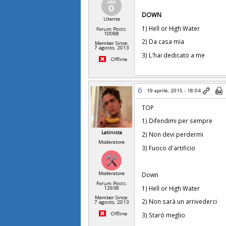
DOWN
Utente
1) Hell or High Water
Forum Posts:
10088
2) Da casa mia
Member Since:
7 agosto, 2013
3) L'hai dedicato a me
Offline
6
19 aprile, 2015 - 18:04
TOP
1) Difendimi per sempre
Latinista
2) Non devi perdermi
Moderatore
3) Fuoco d'artificio
Moderatore
Down
Forum Posts:
1) Hell or High Water
12938
Member Since:
2) Non sarà un arrivederci
7 agosto, 2013
Offline
3) Starò meglio