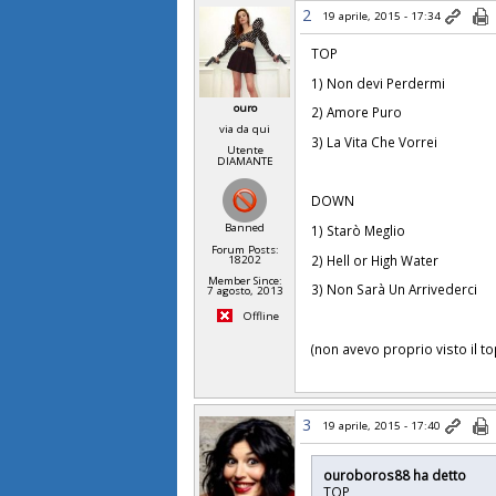
2
19 aprile, 2015 - 17:34
TOP
1) Non devi Perdermi
ouro
2) Amore Puro
via da qui
3) La Vita Che Vorrei
Utente
DIAMANTE
DOWN
Banned
1) Starò Meglio
Forum Posts:
2) Hell or High Water
18202
Member Since:
3) Non Sarà Un Arrivederci
7 agosto, 2013
Offline
(non avevo proprio visto il topi
3
19 aprile, 2015 - 17:40
ouroboros88 ha detto
TOP