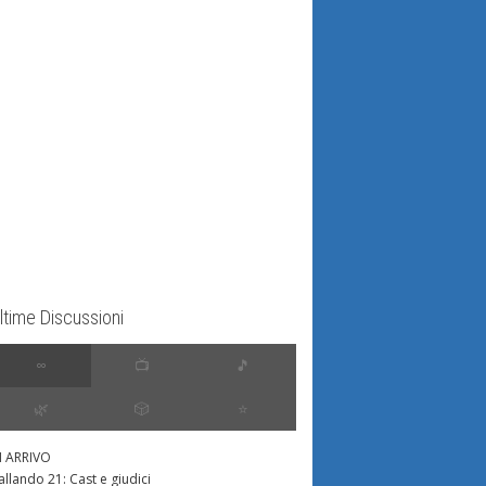
ltime Discussioni
∞
📺
🎵
🌿
🎲
⭐️
N ARRIVO
allando 21: Cast e giudici