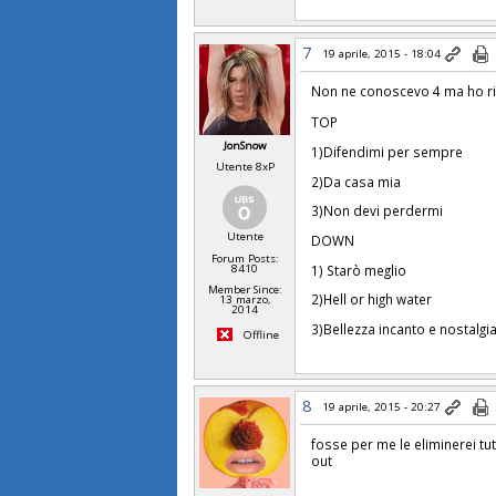
7
19 aprile, 2015 - 18:04
Non ne conoscevo 4 ma ho r
TOP
JonSnow
1)Difendimi per sempre
Utente 8xP
2)Da casa mia
3)Non devi perdermi
Utente
DOWN
Forum Posts:
1) Starò meglio
8410
Member Since:
2)Hell or high water
13 marzo,
2014
3)Bellezza incanto e nostalgi
Offline
8
19 aprile, 2015 - 20:27
fosse per me le eliminerei tu
out