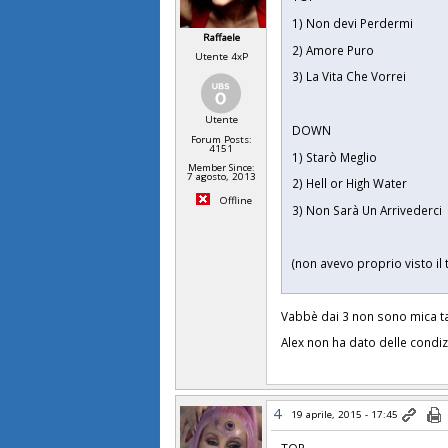
1) Non devi Perdermi
Raffaele
2) Amore Puro
Utente 4xP
3) La Vita Che Vorrei
Utente
DOWN
Forum Posts:
4151
1) Starò Meglio
Member Since:
7 agosto, 2013
2) Hell or High Water
Offline
3) Non Sarà Un Arrivederci
(non avevo proprio visto il to
Vabbè dai 3 non sono mica tan
Alex non ha dato delle condi
4
19 aprile, 2015 - 17:45
TOP