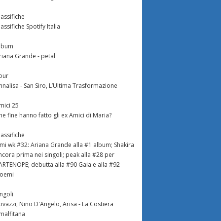
lassifiche
lassifiche Spotify Italia
lbum
riana Grande - petal
our
nnalisa - San Siro, L’Ultima Trasformazione
mici 25
he fine hanno fatto gli ex Amici di Maria?
lassifiche
imi wk #32: Ariana Grande alla #1 album; Shakira
ncora prima nei singoli; peak alla #28 per
ARTENOPE; debutta alla #90 Gaia e alla #92
oemi
ingoli
ovazzi, Nino D'Angelo, Arisa - La Costiera
malfitana