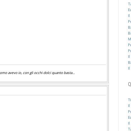
T
E
I
P
B
B
M
P
P
I
B
I
mo avevo io, con gli occhi dolci quanto basta...
Q
T
I
P
E
I
T