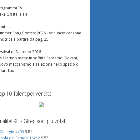
rogrammi TV
ake Off Italia 14
ontest
ummer Song Contest 2026 - Annuncio canzone
incitrice a partire da pag. 25
estival di Sanremo 2026
e Martino mette in soffitta Sanremo Giovani,
uovo meccanismo e selezione nello spazio di
ffari Tuoi
op 10 Talent per vendite
ualitel RH - Gli episodi più votati
l Collegio 4x06
9.81
'Isola dei Famosi 16x12
9.53