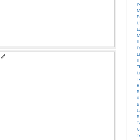
P
M
E
L
E
M
I
F
L
I
T
L
T
B
B
X
B
L
B
T
G
T