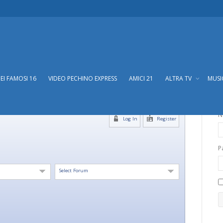
DEI FAMOSI 16
VIDEO PECHINO EXPRESS
AMICI 21
ALTRA TV
MUS
N
Log In
Register
P
Select Forum