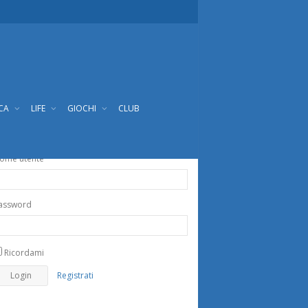
ICA
LIFE
GIOCHI
CLUB
ome utente
assword
Ricordami
Registrati