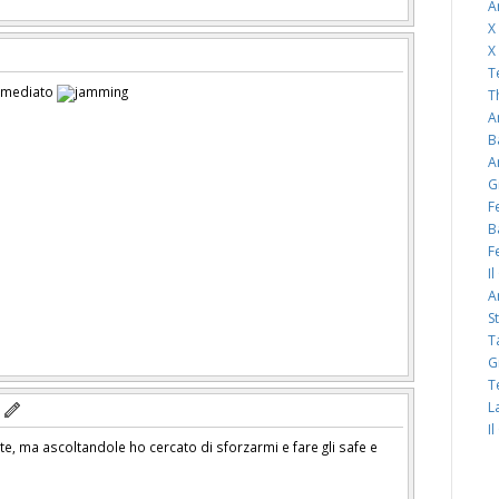
A
X
X
T
imediato
T
A
B
A
G
F
B
F
I
A
S
a
T
G
T
L
I
tte, ma ascoltandole ho cercato di sforzarmi e fare gli safe e