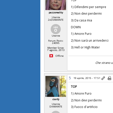
1) Difendimi per sempre
pazzoreality
2) Non devi perdermi
Utente
3) Da casa mia
2xDIAMANTE
DOWN
1) Amore Puro
Utente
2) Non sarà un arrivederci
Forum Posts:
24095
3) Hell or High Water
Member Since:
7 agosto, 2013
Offline
Che strano uo
5
19 aprile, 2015 - 17:51
TOP
1) Amore Puro
cionfy
2) Non devi perdermi
Utente
3) Fuoco d'artificio
DIAMANTE