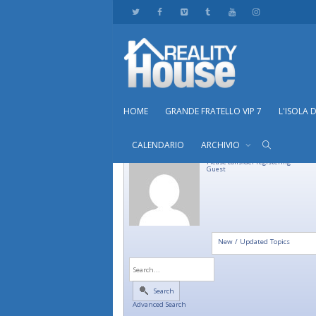
HOME
GRANDE FRATELLO VIP 7
L'ISOLA 
CALENDARIO
ARCHIVIO
Please consider registering
Guest
New / Updated Topics
Search
Advanced Search