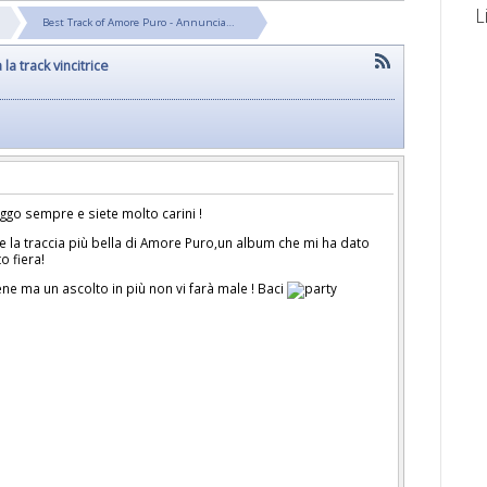
L
Best Track of Amore Puro - Annuncia…
a track vincitrice
eggo sempre e siete molto carini !
e la traccia più bella di Amore Puro,un album che mi ha dato
o fiera!
e ma un ascolto in più non vi farà male ! Baci