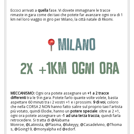
Eccoci arrivati a
quella
fase. Vi dovete immaginare le tracce
rimaste in gara come dei taxi che potete far avanzare ogni ora di 1
km nel loro viaggio in giro per Milano, la città natale di Rkomi.
MECCANISMO:
Ogni ora potete assegnare un
+1
a 2 tracce
differenti
tra le 9 in gara. Potete farlo quante volte volete, basta
aspettare 60 minuti tra i 2 vostri +1 e i prossimi.
9 di voi
, coloro
che nella CORSA 2 NON hanno fatto salire sul proprio taxi l'artista
più votato, quindi Elodie, hanno un
potere speciale
: oltre ai 2 +1,
ogni ora potete assegnare un
-1
ad una terza traccia
, quindi farla
retrocedere. Si tratta di @Alabama
Monroe, @Latinista, @Plasma, @lukeyyy, @Casadelvino, @Thoma
s, @Going19, @monyalpha ed @edorf.