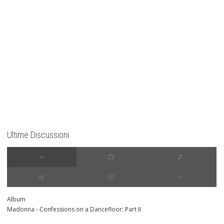
Ultime Discussioni
∞
📺
🎵
🌿
🎲
⭐️
Album
Madonna - Confessions on a Dancefloor: Part II