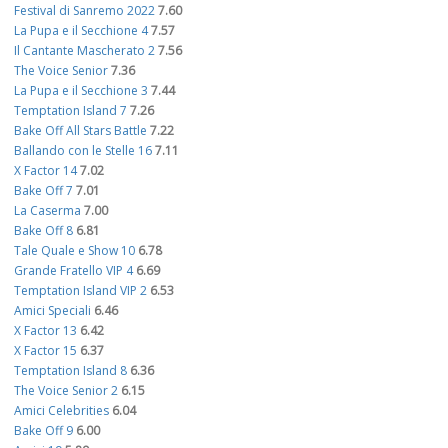
Festival di Sanremo 2022
7.60
La Pupa e il Secchione 4
7.57
Il Cantante Mascherato 2
7.56
The Voice Senior
7.36
La Pupa e il Secchione 3
7.44
Temptation Island 7
7.26
Bake Off All Stars Battle
7.22
Ballando con le Stelle 16
7.11
X Factor 14
7.02
Bake Off 7
7.01
La Caserma
7.00
Bake Off 8
6.81
Tale Quale e Show 10
6.78
Grande Fratello VIP 4
6.69
Temptation Island VIP 2
6.53
Amici Speciali
6.46
X Factor 13
6.42
X Factor 15
6.37
Temptation Island 8
6.36
The Voice Senior 2
6.15
Amici Celebrities
6.04
Bake Off 9
6.00