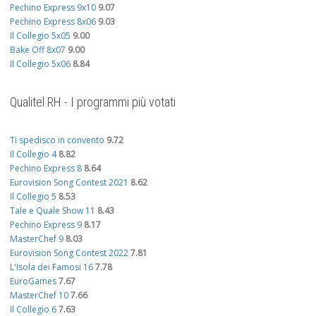
Pechino Express 9x10
9.07
Pechino Express 8x06
9.03
Il Collegio 5x05
9.00
Bake Off 8x07
9.00
Il Collegio 5x06
8.84
Qualitel RH - I programmi più votati
Ti spedisco in convento
9.72
Il Collegio 4
8.82
Pechino Express 8
8.64
Eurovision Song Contest 2021
8.62
Il Collegio 5
8.53
Tale e Quale Show 11
8.43
Pechino Express 9
8.17
MasterChef 9
8.03
Eurovision Song Contest 2022
7.81
L'Isola dei Famosi 16
7.78
EuroGames
7.67
MasterChef 10
7.66
Il Collegio 6
7.63