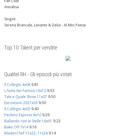
Fan Club
Annalisa
Singoli
Serena Brancale, Levante & Delia - Al Mio Paese
Top 10 Talent per vendite
Qualitel RH - Gli episodi più votati
Il Collegio 4x06
9.81
L'Isola dei Famosi 16x12
9.53
Tale e Quale Show 11x07
9.50
Eurovision 2021x03
9.50
Il Collegio 4x03
9.40
Pechino Express 8x10
9.29
Ballando con le Stelle 16x01
9.23
Bake Off 7x14
9.16
MasterChef 11x23, 11x24
9.14