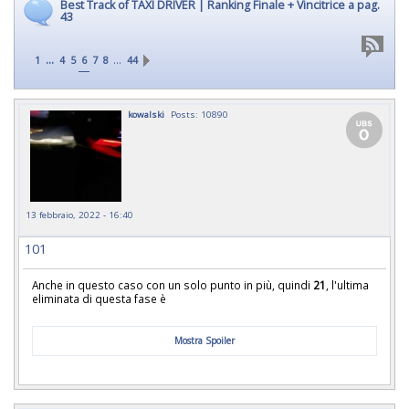
Best Track of TAXI DRIVER | Ranking Finale + Vincitrice a pag.
43
...
…
1
4
5
6
7
8
44
kowalski
Posts: 10890
13 febbraio, 2022 - 16:40
101
Anche in questo caso con un solo punto in più, quindi
21
, l'ultima
eliminata di questa fase è
Mostra Spoiler