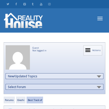
Toggl
Guest
navig
Actions
Not logged in
New/Updated Topics
Select Forum
Forums
Giochi
Best Track of