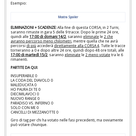
Esempio:
Mostra Spoiler
ELIMINAZIONI + SCADENZE:
Alla fine di questa CORSA, in 2 Turni,
saranno rimaste in gara 5 delle 9 tracce. Dopo le prime 24 ore,
quindi alle
17:00 di domani 14/2
, saranno
eliminate
le
2 che
avranno percorso meno chilometri
, mentre quella che ne avrà
percorsi
di più
accederà
direttamente alla CORSA 4
. Tutte le tracce
torneranno a 0 e dopo altre 24 ore, quindi dopo 48 ore totali, alle
17:00 di martedì 15/2
, saranno
eliminate
le
2 meno votate
tra le 6
rimanenti.
PARTITE DA QUI:
INSUPERABILE 0
LA CODA DEL DIAVOLO 0
MALEDUCATA 0
HO PAURA DI TE 0
DIECIMILAVOCI 0
NUOVO RANGE 0
PARADISO VS. INFERNO 0
SOLO CON ME 0
CANCELLI DI MEZZANOTTE 0
Giro di tag per chi ha votato nelle fasi precedenti, ma ovviamente
può votare chiunque.