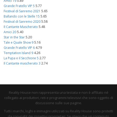
Amici 19
5.89
Grande Fratello VIP 5
5.77
Festival di Sanremo 2021
5.65
Ballando con le Stelle 15
5.65
Festival di Sanremo 2020
5.58
Il Cantante Mascherato
5.48
Amici 20
5.40
Star in the Star
5.20
Tale e Quale Show 9
5.16
Grande Fratello VIP 6
4.79
Temptation Island 9
4.26
La Pupa e il Secchione 5
2.77
Il Cantante mascherato 3
2.74
Reality House non rappresenta una testata e non è affiliato né
collegato ai produttori, reti e programmi televisivi che sono oggetto di
discussione sulle sue pagine.
Tutti i marchi, loghi e immagini utilizzati su Reality House sono protetti
da copyright dei rispettivi proprietari. Se ritieni che un contenuto