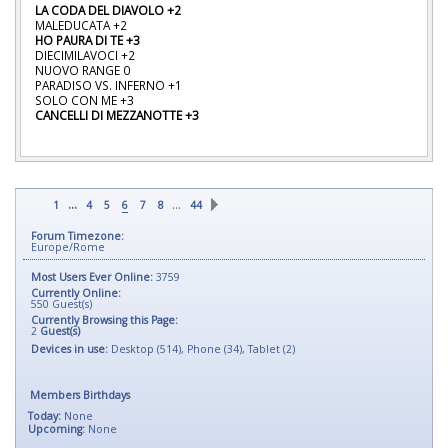
LA CODA DEL DIAVOLO +2
MALEDUCATA +2
HO PAURA DI TE +3
DIECIMILAVOCI +2
NUOVO RANGE 0
PARADISO VS. INFERNO +1
SOLO CON ME +3
CANCELLI DI MEZZANOTTE +3
...
…
1
4
5
6
7
8
44
Forum Timezone:
Europe/Rome
Most Users Ever Online:
3759
Currently Online:
550
Guest(s)
Currently Browsing this Page:
2
Guest(s)
Devices in use:
Desktop (514), Phone (34), Tablet (2)
Members Birthdays
Today:
None
Upcoming:
None