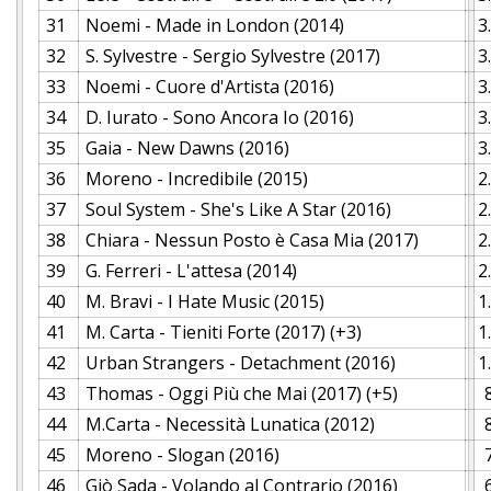
31
Noemi - Made in London (2014)
3
32
S. Sylvestre - Sergio Sylvestre (2017)
3
33
Noemi - Cuore d'Artista (2016)
3
34
D. Iurato - Sono Ancora Io (2016)
3
35
Gaia - New Dawns (2016)
3
36
Moreno - Incredibile (2015)
2
37
Soul System - She's Like A Star (2016)
2
38
Chiara - Nessun Posto è Casa Mia (2017)
2
39
G. Ferreri - L'attesa (2014)
2
40
M. Bravi - I Hate Music (2015)
1
41
M. Carta - Tieniti Forte (2017) (+3)
1
42
Urban Strangers - Detachment (2016)
1
43
Thomas - Oggi Più che Mai (2017) (+5)
44
M.Carta - Necessità Lunatica (2012)
45
Moreno - Slogan (2016)
46
Giò Sada - Volando al Contrario (2016)