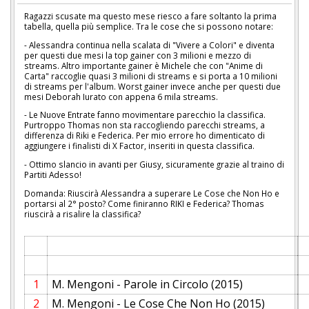
Ragazzi scusate ma questo mese riesco a fare soltanto la prima
tabella, quella più semplice. Tra le cose che si possono notare:
- Alessandra continua nella scalata di "Vivere a Colori" e diventa
per questi due mesi la top gainer con 3 milioni e mezzo di
streams. Altro importante gainer è Michele che con "Anime di
Carta" raccoglie quasi 3 milioni di streams e si porta a 10 milioni
di streams per l'album. Worst gainer invece anche per questi due
mesi Deborah Iurato con appena 6 mila streams.
- Le Nuove Entrate fanno movimentare parecchio la classifica.
Purtroppo Thomas non sta raccogliendo parecchi streams, a
differenza di Riki e Federica. Per mio errore ho dimenticato di
aggiungere i finalisti di X Factor, inseriti in questa classifica.
- Ottimo slancio in avanti per Giusy, sicuramente grazie al traino di
Partiti Adesso!
Domanda: Riuscirà Alessandra a superare Le Cose che Non Ho e
portarsi al 2° posto? Come finiranno RIKI e Federica? Thomas
riuscirà a risalire la classifica?
1
M. Mengoni - Parole in Circolo (2015)
2
M. Mengoni - Le Cose Che Non Ho (2015)