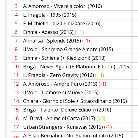
3
A. Amoroso - Vivere a colori (2016)
4
L. Fragola - 1995 (2015)
5
F. Michielin - di20 + di20are (2016)
6
Emma - Adesso (2015)
(+1)
7
Annalisa - Splende (2015)
(-1)
8
Il Volo - Sanremo Grande Amore (2015)
9
Emma - Schiena (+ Riedizioni) (2013)
10
Briga - Never Again (+ Platinum Edition) (2015)
11
L. Fragola - Zero Gravity (2016)
(+1)
12
A. Amoroso - Amore Puro (2013)
(-1)
13
Il Volo - L'amore si Muove (2015)
14
Chiara - Giorno di Sole + Straordinario (2015)
15
Briga - Talento (Deluxe Edition) (2016)
16
M. Bravi - Anime di Carta (2017)
(+3)
17
Urban Strangers - Runaway (2015)
(-1)
Alessio Bernabei - Noi Siamo Infinito (2015)
18