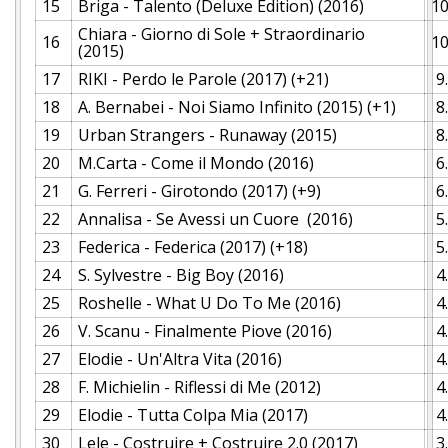
15
Briga - Talento (Deluxe Edition) (2016)
10
Chiara - Giorno di Sole + Straordinario
16
10
(2015)
17
RIKI - Perdo le Parole (2017) (+21)
9
18
A. Bernabei - Noi Siamo Infinito (2015) (+1)
8
19
Urban Strangers - Runaway (2015)
8
20
M.Carta - Come il Mondo (2016)
6
21
G. Ferreri - Girotondo (2017) (+9)
6
22
Annalisa - Se Avessi un Cuore (2016)
5
23
Federica - Federica (2017) (+18)
5
24
S. Sylvestre - Big Boy (2016)
4
25
Roshelle - What U Do To Me (2016)
4
26
V. Scanu - Finalmente Piove (2016)
4
27
Elodie - Un'Altra Vita (2016)
4
28
F. Michielin - Riflessi di Me (2012)
4
29
Elodie - Tutta Colpa Mia (2017)
4
30
Lele - Costruire + Costruire 2.0 (2017)
3