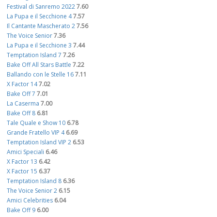
Festival di Sanremo 2022
7.60
La Pupa e il Secchione 4
7.57
Il Cantante Mascherato 2
7.56
The Voice Senior
7.36
La Pupa e il Secchione 3
7.44
Temptation Island 7
7.26
Bake Off All Stars Battle
7.22
Ballando con le Stelle 16
7.11
X Factor 14
7.02
Bake Off 7
7.01
La Caserma
7.00
Bake Off 8
6.81
Tale Quale e Show 10
6.78
Grande Fratello VIP 4
6.69
Temptation Island VIP 2
6.53
Amici Speciali
6.46
X Factor 13
6.42
X Factor 15
6.37
Temptation Island 8
6.36
The Voice Senior 2
6.15
Amici Celebrities
6.04
Bake Off 9
6.00