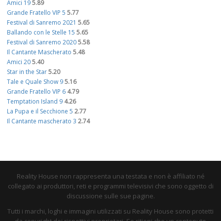
Amici 19
5.89
Grande Fratello VIP 5
5.77
Festival di Sanremo 2021
5.65
Ballando con le Stelle 15
5.65
Festival di Sanremo 2020
5.58
Il Cantante Mascherato
5.48
Amici 20
5.40
Star in the Star
5.20
Tale e Quale Show 9
5.16
Grande Fratello VIP 6
4.79
Temptation Island 9
4.26
La Pupa e il Secchione 5
2.77
Il Cantante mascherato 3
2.74
Reality House non rappresenta una testata e non è affiliato né
collegato ai produttori, reti e programmi televisivi che sono oggetto di
discussione sulle sue pagine.
Tutti i marchi, loghi e immagini utilizzati su Reality House sono protetti