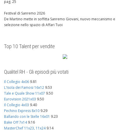
pag. 25
Festival di Sanremo 2026
De Martino mette in soffitta Sanremo Giovani, nuovo meccanismo e
selezione nello spazio di Affari Tuoi
Top 10 Talent per vendite
Qualitel RH - Gli episodi più votati
Il Collegio 4x06
9.81
L'Isola dei Famosi 16x12
9.53
Tale e Quale Show 11x07
9.50
Eurovision 2021x03
9.50
Il Collegio 4x03
9.40
Pechino Express 8x10
9.29
Ballando con le Stelle 16x01
9.23
Bake Off 7x14
9.16
MasterChef 11x23, 11x24
9.14