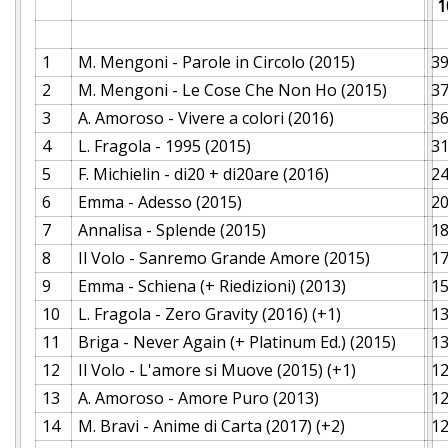
1
1
M. Mengoni - Parole in Circolo (2015)
39
2
M. Mengoni - Le Cose Che Non Ho (2015)
37
3
A. Amoroso - Vivere a colori (2016)
36
4
L. Fragola - 1995 (2015)
31
5
F. Michielin - di20 + di20are (2016)
24
6
Emma - Adesso (2015)
20
7
Annalisa - Splende (2015)
18
8
Il Volo - Sanremo Grande Amore (2015)
17
9
Emma - Schiena (+ Riedizioni) (2013)
15
10
L. Fragola - Zero Gravity (2016) (+1)
13
11
Briga - Never Again (+ Platinum Ed.) (2015)
13
12
Il Volo - L'amore si Muove (2015) (+1)
12
13
A. Amoroso - Amore Puro (2013)
12
14
M. Bravi - Anime di Carta (2017) (+2)
12