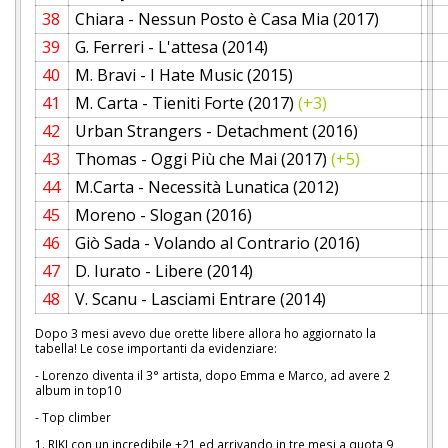
38
Chiara - Nessun Posto è Casa Mia (2017)
39
G. Ferreri - L'attesa (2014)
40
M. Bravi - I Hate Music (2015)
41
M. Carta - Tieniti Forte (2017)
(+3)
42
Urban Strangers - Detachment (2016)
43
Thomas - Oggi Più che Mai (2017)
(+5)
44
M.Carta - Necessità Lunatica (2012)
45
Moreno - Slogan (2016)
46
Giò Sada - Volando al Contrario (2016)
47
D. Iurato - Libere (2014)
48
V. Scanu - Lasciami Entrare (2014)
Dopo 3 mesi avevo due orette libere allora ho aggiornato la
tabella! Le cose importanti da evidenziare:
- Lorenzo diventa il 3° artista, dopo Emma e Marco, ad avere 2
album in top10
- Top climber
1. RIKI con un incredibile +21 ed arrivando in tre mesi a quota 9