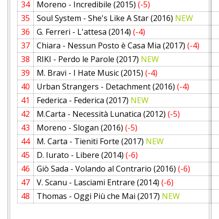
34
Moreno - Incredibile (2015)
(-5)
35
Soul System - She's Like A Star (2016)
NEW
36
G. Ferreri - L'attesa (2014)
(-4)
37
Chiara - Nessun Posto è Casa Mia (2017)
(-4)
38
RIKI - Perdo le Parole (2017)
NEW
39
M. Bravi - I Hate Music (2015)
(-4)
40
Urban Strangers - Detachment (2016)
(-4)
41
Federica - Federica (2017)
NEW
42
M.Carta - Necessità Lunatica (2012)
(-5)
43
Moreno - Slogan (2016)
(-5)
44
M. Carta - Tieniti Forte (2017)
NEW
45
D. Iurato - Libere (2014)
(-6)
46
Giò Sada - Volando al Contrario (2016)
(-6)
47
V. Scanu - Lasciami Entrare (2014)
(-6)
48
Thomas - Oggi Più che Mai (2017)
NEW