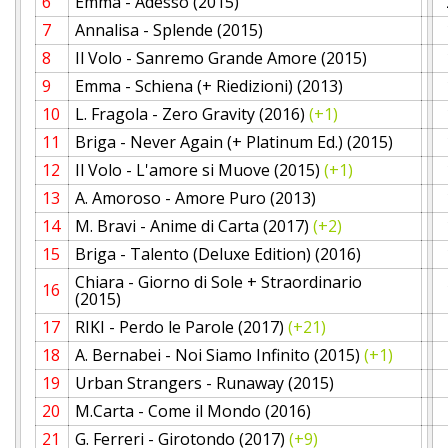
6
Emma - Adesso (2015)
7
Annalisa - Splende (2015)
8
Il Volo - Sanremo Grande Amore (2015)
9
Emma - Schiena (+ Riedizioni) (2013)
10
L. Fragola - Zero Gravity (2016)
(+1)
11
Briga - Never Again (+ Platinum Ed.) (2015)
12
Il Volo - L'amore si Muove (2015)
(+1)
13
A. Amoroso - Amore Puro (2013)
14
M. Bravi - Anime di Carta (2017)
(+2)
15
Briga - Talento (Deluxe Edition) (2016)
Chiara - Giorno di Sole + Straordinario
16
(2015)
17
RIKI - Perdo le Parole (2017)
(+21)
18
A. Bernabei - Noi Siamo Infinito (2015)
(+1)
19
Urban Strangers - Runaway (2015)
20
M.Carta - Come il Mondo (2016)
21
G. Ferreri - Girotondo (2017)
(+9)