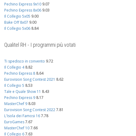
Pechino Express 9x10
9.07
Pechino Express 8x06
9.03
Il Collegio 5x05
9.00
Bake Off 8x07
9.00
Il Collegio 5x06
8.84
Qualitel RH - I programmi più votati
Ti spedisco in convento
9.72
Il Collegio 4
8.82
Pechino Express 8
8.64
Eurovision Song Contest 2021
8.62
Il Collegio 5
8.53
Tale e Quale Show 11
8.43
Pechino Express 9
8.17
MasterChef 9
8.03
Eurovision Song Contest 2022
7.81
L'Isola dei Famosi 16
7.78
EuroGames
7.67
MasterChef 10
7.66
Il Collegio 6
7.63