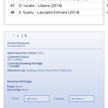
47
D. Iurato - Libere (2014)
48
V. Scanu - Lasciami Entrare (2014)
1
2
3
Forum Timezone:
Europe/Rome
Most Users Ever Online:
3759
Currently Online:
367
Guest(s)
Currently Browsing this Page:
1
Guest(s)
Devices in use:
Desktop (324), Phone (41), Tablet (2)
Members Birthdays
Today:
None
Upcoming:
None
Theme:
Language: