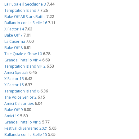
La Pupa e il Secchione 3
7.44
Temptation Island 7
7.26
Bake Off All Stars Battle
7.22
Ballando con le Stelle 16
7.11
X Factor 14
7.02
Bake Off 7
7.01
La Caserma
7.00
Bake Off 8
6.81
Tale Quale e Show 10
6.78
Grande Fratello VIP 4
6.69
Temptation Island VIP 2
6.53
Amici Speciali
6.46
X Factor 13
6.42
X Factor 15
6.37
Temptation Island 8
6.36
The Voice Senior 2
6.15
Amici Celebrities
6.04
Bake Off 9
6.00
Amici 19
5.89
Grande Fratello VIP 5
5.77
Festival di Sanremo 2021
5.65
Ballando con le Stelle 15
5.65