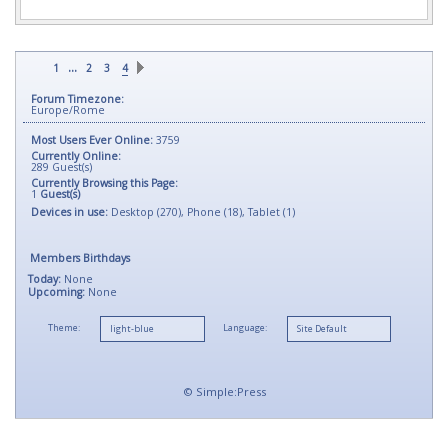
...
1
2
3
4
Forum Timezone:
Europe/Rome
Most Users Ever Online:
3759
Currently Online:
289
Guest(s)
Currently Browsing this Page:
1
Guest(s)
Devices in use:
Desktop (270), Phone (18), Tablet (1)
Members Birthdays
Today:
None
Upcoming:
None
Theme:
Language:
©
Simple:Press