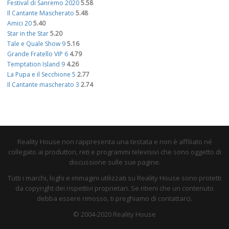
Festival di Sanremo 2020
5.58
Il Cantante Mascherato
5.48
Amici 20
5.40
Star in the Star
5.20
Tale e Quale Show 9
5.16
Grande Fratello VIP 6
4.79
Temptation Island 9
4.26
La Pupa e il Secchione 5
2.77
Il Cantante mascherato 3
2.74
Reality House non rappresenta una testata e non è affiliato né
collegato ai produttori, reti e programmi televisivi che sono oggetto di
discussione sulle sue pagine.
Tutti i marchi, loghi e immagini utilizzati su Reality House sono protetti
da copyright dei rispettivi proprietari. Se ritieni che un contenuto
debba essere rimosso, ti preghiamo di contattarci.
© 2004-2020 Reality House