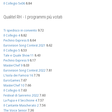
Il Collegio 5x06
8.84
Qualitel RH - I programmi più votati
Ti spedisco in convento
9.72
Il Collegio 4
8.82
Pechino Express 8
8.64
Eurovision Song Contest 2021
8.62
Il Collegio 5
8.53
Tale e Quale Show 11
8.43
Pechino Express 9
8.17
MasterChef 9
8.03
Eurovision Song Contest 2022
7.81
L'Isola dei Famosi 16
7.78
EuroGames
7.67
MasterChef 10
7.66
Il Collegio 6
7.63
Festival di Sanremo 2022
7.60
La Pupa e il Secchione 4
7.57
Il Cantante Mascherato 2
7.56
The Voice Senior
7.36