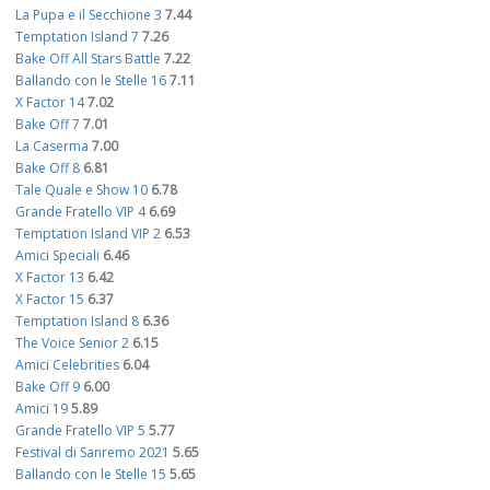
La Pupa e il Secchione 3
7.44
Temptation Island 7
7.26
Bake Off All Stars Battle
7.22
Ballando con le Stelle 16
7.11
X Factor 14
7.02
Bake Off 7
7.01
La Caserma
7.00
Bake Off 8
6.81
Tale Quale e Show 10
6.78
Grande Fratello VIP 4
6.69
Temptation Island VIP 2
6.53
Amici Speciali
6.46
X Factor 13
6.42
X Factor 15
6.37
Temptation Island 8
6.36
The Voice Senior 2
6.15
Amici Celebrities
6.04
Bake Off 9
6.00
Amici 19
5.89
Grande Fratello VIP 5
5.77
Festival di Sanremo 2021
5.65
Ballando con le Stelle 15
5.65