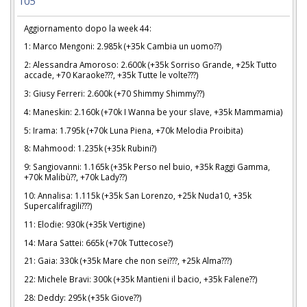
105
Aggiornamento dopo la week 44:
1: Marco Mengoni: 2.985k (+35k Cambia un uomo??)
2: Alessandra Amoroso: 2.600k (+35k Sorriso Grande, +25k Tutto
accade, +70 Karaoke???, +35k Tutte le volte???)
3: Giusy Ferreri: 2.600k (+70 Shimmy Shimmy??)
4: Maneskin: 2.160k (+70k I Wanna be your slave, +35k Mammamia)
5: Irama: 1.795k (+70k Luna Piena, +70k Melodia Proibita)
8: Mahmood: 1.235k (+35k Rubini?)
9: Sangiovanni: 1.165k (+35k Perso nel buio, +35k Raggi Gamma,
+70k Malibù??, +70k Lady??)
10: Annalisa: 1.115k (+35k San Lorenzo, +25k Nuda10, +35k
Supercalifragili???)
11: Elodie: 930k (+35k Vertigine)
14: Mara Sattei: 665k (+70k Tuttecose?)
21: Gaia: 330k (+35k Mare che non sei???, +25k Alma???)
22: Michele Bravi: 300k (+35k Mantieni il bacio, +35k Falene??)
28: Deddy: 295k (+35k Giove??)