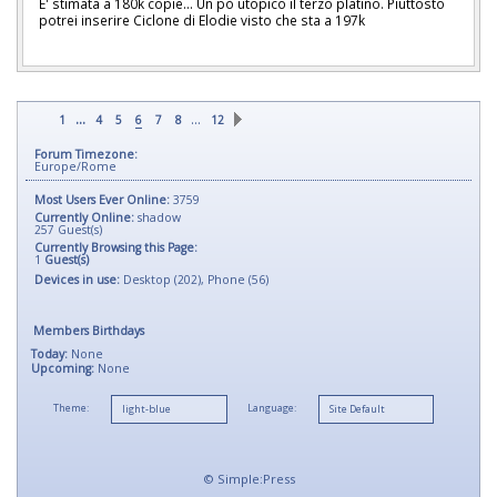
E' stimata a 180k copie... Un pò utopico il terzo platino. Piuttosto
potrei inserire Ciclone di Elodie visto che sta a 197k
...
…
1
4
5
6
7
8
12
Forum Timezone:
Europe/Rome
Most Users Ever Online:
3759
Currently Online:
shadow
257
Guest(s)
Currently Browsing this Page:
1
Guest(s)
Devices in use:
Desktop (202), Phone (56)
Members Birthdays
Today:
None
Upcoming:
None
Theme:
Language:
©
Simple:Press