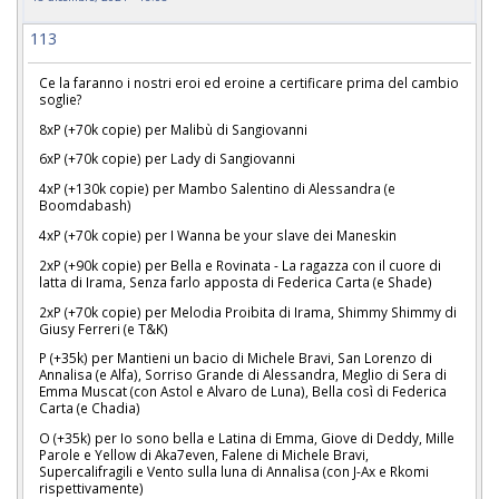
113
Ce la faranno i nostri eroi ed eroine a certificare prima del cambio
soglie?
8xP (+70k copie) per Malibù di Sangiovanni
6xP (+70k copie) per Lady di Sangiovanni
4xP (+130k copie) per Mambo Salentino di Alessandra (e
Boomdabash)
4xP (+70k copie) per I Wanna be your slave dei Maneskin
2xP (+90k copie) per Bella e Rovinata - La ragazza con il cuore di
latta di Irama, Senza farlo apposta di Federica Carta (e Shade)
2xP (+70k copie) per Melodia Proibita di Irama, Shimmy Shimmy di
Giusy Ferreri (e T&K)
P (+35k) per Mantieni un bacio di Michele Bravi, San Lorenzo di
Annalisa (e Alfa), Sorriso Grande di Alessandra, Meglio di Sera di
Emma Muscat (con Astol e Alvaro de Luna), Bella così di Federica
Carta (e Chadia)
O (+35k) per Io sono bella e Latina di Emma, Giove di Deddy, Mille
Parole e Yellow di Aka7even, Falene di Michele Bravi,
Supercalifragili e Vento sulla luna di Annalisa (con J-Ax e Rkomi
rispettivamente)