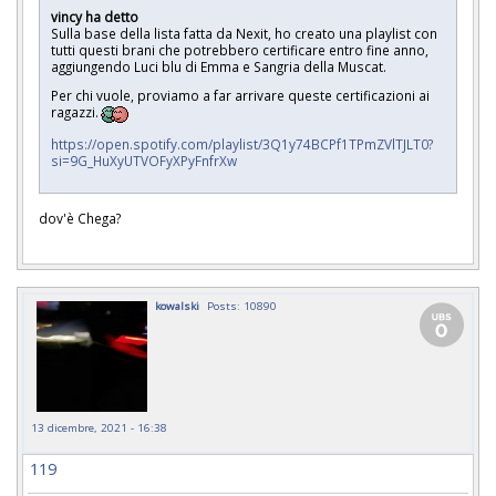
vincy ha detto
Sulla base della lista fatta da Nexit, ho creato una playlist con
tutti questi brani che potrebbero certificare entro fine anno,
aggiungendo Luci blu di Emma e Sangria della Muscat.
Per chi vuole, proviamo a far arrivare queste certificazioni ai
ragazzi.
https://open.spotify.com/playlist/3Q1y74BCPf1TPmZVlTJLT0?
si=9G_HuXyUTVOFyXPyFnfrXw
dov'è Chega?
kowalski
Posts: 10890
13 dicembre, 2021 - 16:38
119