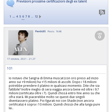
Previsioni prossime certificazioni degli ex talent
...
…
1
4
5
6
7
8
12
Pierdic95
Posts: 1646
17 ottobre, 2021 - 21:27
101
Io notavo che Sangria di Emma muscat (con oro preso ad inizio
anno sui +9 milioni) ha +15 milioni di ascolti. Dopo i 18 milioni
potrebbe prendere il platino in qualsiasi momento. Dite che sia
fattibile? Inoltre meglio di sera viaggia ancora bene ed oltre i 9.7
milioni (certificata oltre i 7). Quindi chissà entro fine anno su che
cifra starà. Mi piacerebbe molto se questi due singoli
diventassero platino. Poi figurati noi con Shade (non ancora
certificata) è sopra i 10 milioni. Quindi chissà che alla lunga pure
lei..