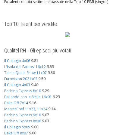
Ex talent con più settimane passate nella Top 10 FIMI (singoli)
Top 10 Talent per vendite
Qualitel RH - Gli episodi più votati
Il Collegio 4x06
9.81
L'Isola dei Famosi 16x12
9.53
Tale e Quale Show 11x07
9.50
Eurovision 2021x03
9.50
Il Collegio 4x03
9.40
Pechino Express 8x10
9.29
Ballando con le Stelle 16x01
9.23
Bake Off 7x14
9.16
MasterChef 11x23, 11x24
9.14
Pechino Express 9x10
9.07
Pechino Express 8x06
9.03
Il Collegio 5x05
9.00
Bake Off 8x07
9.00