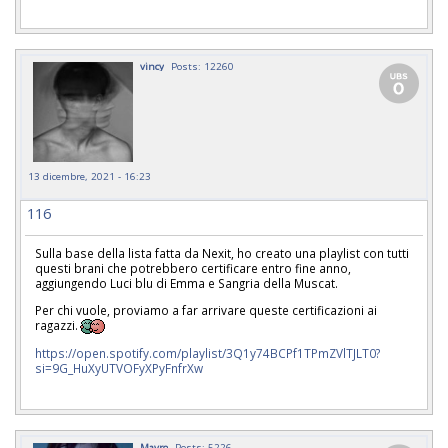
vincy
Posts: 12260
13 dicembre, 2021 - 16:23
116
Sulla base della lista fatta da Nexit, ho creato una playlist con tutti
questi brani che potrebbero certificare entro fine anno,
aggiungendo Luci blu di Emma e Sangria della Muscat.
Per chi vuole, proviamo a far arrivare queste certificazioni ai
ragazzi.
https://open.spotify.com/playlist/3Q1y74BCPf1TPmZVlTJLT0?
si=9G_HuXyUTVOFyXPyFnfrXw
Mavro
Posts: 5226