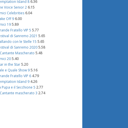
emptation Island 8
6.36
he Voice Senior 2
6.15
mici Celebrities
6.04
ake Off 9
6.00
mici 19
5.89
rande Fratello VIP 5
5.77
estival di Sanremo 2021
5.65
allando con le Stelle 15
5.65
estival di Sanremo 2020
5.58
l Cantante Mascherato
5.48
mici 20
5.40
tar in the Star
5.20
ale e Quale Show 9
5.16
rande Fratello VIP 6
4.79
emptation Island 9
4.26
a Pupa e il Secchione 5
2.77
l Cantante mascherato 3
2.74