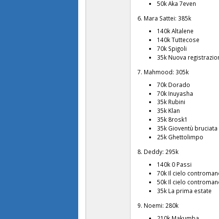
50k Aka 7even
6. Mara Sattei: 385k
140k Altalene
140k Tuttecose
70k Spigoli
35k Nuova registrazio
7. Mahmood: 305k
70k Dorado
70k Inuyasha
35k Rubini
35k Klan
35k 8rosk1
35k Gioventù bruciata
25k Ghettolimpo
8. Deddy: 295k
140k 0 Passi
70k Il cielo controma
50k Il cielo controman
35k La prima estate
9. Noemi: 280k
210k Makumba