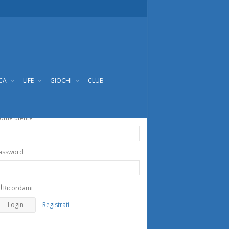
ICA
LIFE
GIOCHI
CLUB
ome utente
assword
Ricordami
Registrati