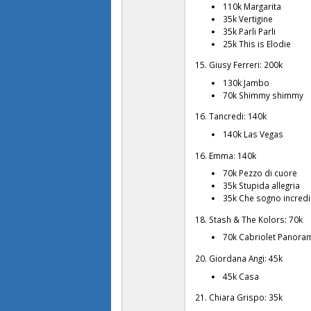
110k Margarita
35k Vertigine
35k Parli Parli
25k This is Elodie
15. Giusy Ferreri: 200k
130k Jambo
70k Shimmy shimmy
16. Tancredi: 140k
140k Las Vegas
16. Emma: 140k
70k Pezzo di cuore
35k Stupida allegria
35k Che sogno incredi
18. Stash & The Kolors: 70k
70k Cabriolet Panora
20. Giordana Angi: 45k
45k Casa
21. Chiara Grispo: 35k