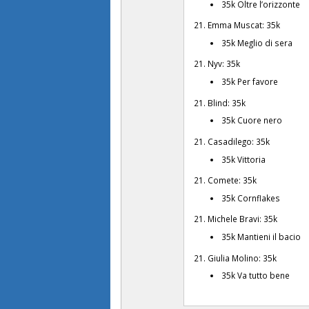
35k Oltre l’orizzonte
21. Emma Muscat: 35k
35k Meglio di sera
21. Nyv: 35k
35k Per favore
21. Blind: 35k
35k Cuore nero
21. Casadilego: 35k
35k Vittoria
21. Comete: 35k
35k Cornflakes
21. Michele Bravi: 35k
35k Mantieni il bacio
21. Giulia Molino: 35k
35k Va tutto bene