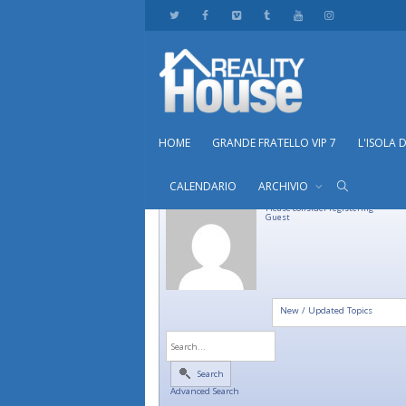
HOME
GRANDE FRATELLO VIP 7
L'ISOLA 
CALENDARIO
ARCHIVIO
Please consider registering
Guest
New / Updated Topics
Search
Advanced Search