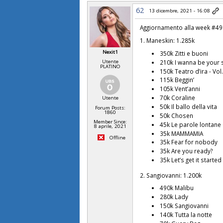
62
13 dicembre, 2021 - 16:08
Aggiornamento alla week #49
1. Maneskin: 1.285k
Nexit1
350k Zitti e buoni
Utente
210k I wanna be your 
PLATINO
150k Teatro d’ira - Vol.
115k Beggin’
105k Vent’anni
70k Coraline
Utente
50k Il ballo della vita
Forum Posts:
1860
50k Chosen
Member Since:
45k Le parole lontane
8 aprile, 2021
35k MAMMAMIA
Offline
35k Fear for nobody
35k Are you ready?
35k Let’s get it started
2. Sangiovanni: 1.200k
490k Malibu
280k Lady
150k Sangiovanni
140k Tutta la notte