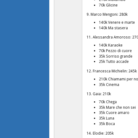
70k Glicine
9. Marco Mengoni: 280k
140k Venere e marte
140k Ma stasera
11. Alessandra Amoroso: 27
140k Karaoke
70k Pezzo di cuore
35k Sorriso grande
25k Tutto accade
12. Francesca Michielin: 245k
210k Chiamami per n
35k Cinema
13. Gaia: 210k
70k Chega
35k Mare che non sei
35k Cuore amaro
35k Luna
35k Boca
14. Elodie: 205k