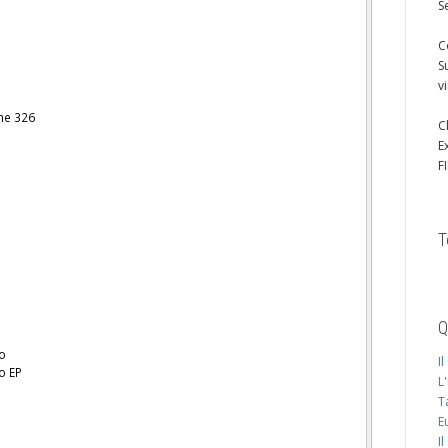
S
C
S
v
ne 326
C
E
F
T
Q
no
I
o EP
L
T
E
I