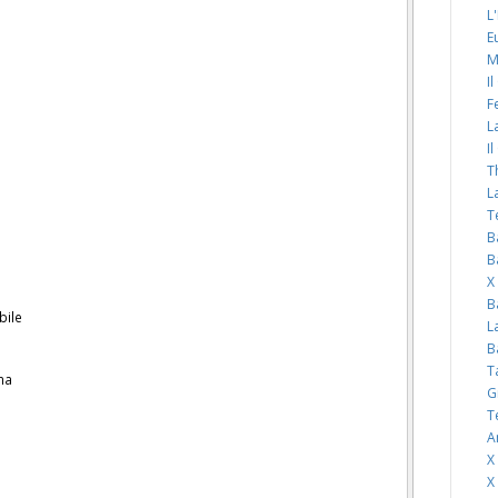
L
E
M
I
F
L
I
T
L
T
B
B
X
B
bile
L
B
T
ma
G
T
A
X
X