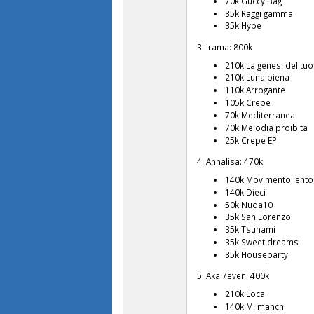
70k Guccy Bag
35k Raggi gamma
35k Hype
3. Irama: 800k
210k La genesi del tuo
210k Luna piena
110k Arrogante
105k Crepe
70k Mediterranea
70k Melodia proibita
25k Crepe EP
4. Annalisa: 470k
140k Movimento lento
140k Dieci
50k Nuda10
35k San Lorenzo
35k Tsunami
35k Sweet dreams
35k Houseparty
5. Aka 7even: 400k
210k Loca
140k Mi manchi