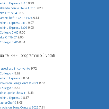
echino Express 8x10
9.29
allando con le Stelle 16x01
9.23
ake Off 7x14
9.16
asterChef 11x23, 11x24
9.14
echino Express 9x10
9.07
echino Express 8x06
9.03
l Collegio 5x05
9.00
ake Off 8x07
9.00
l Collegio 5x06
8.84
ualitel RH - I programmi più votati
i spedisco in convento
9.72
l Collegio 4
8.82
echino Express 8
8.64
urovision Song Contest 2021
8.62
l Collegio 5
8.53
ale e Quale Show 11
8.43
echino Express 9
8.17
asterChef 9
8.03
urovision Song Contest 2022
7.81