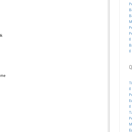
P
B
B
M
P
P
0k
I
B
I
Q
ome
T
I
P
E
I
T
P
M
E