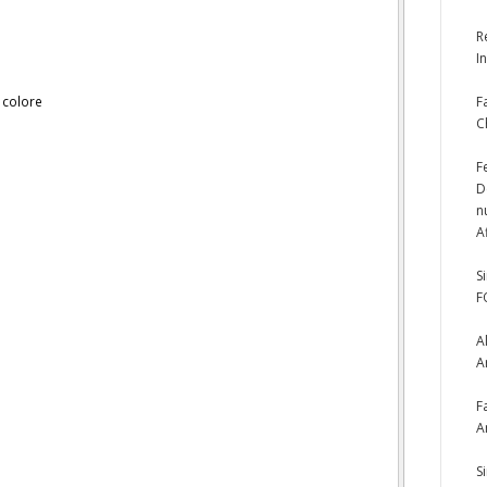
R
I
 colore
F
C
F
D
n
A
S
F
A
A
F
A
S