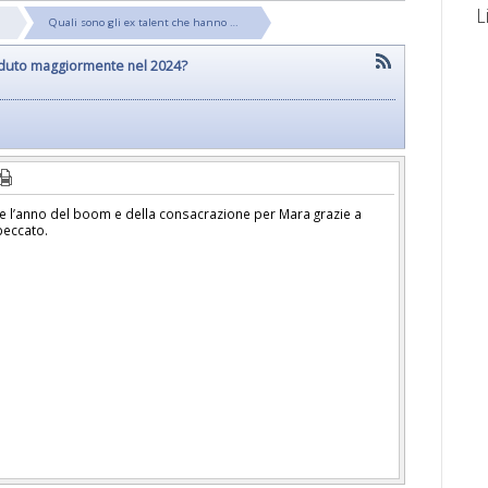
L
Quali sono gli ex talent che hanno …
enduto maggiormente nel 2024?
e l’anno del boom e della consacrazione per Mara grazie a
peccato.