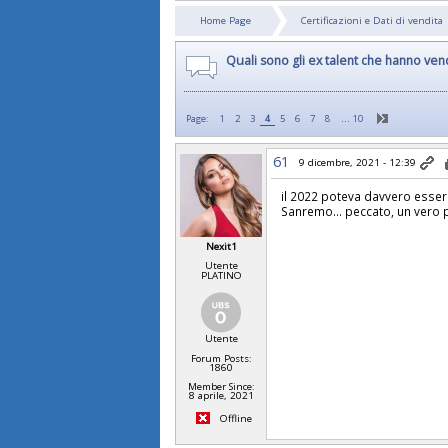
Home Page
Certificazioni e Dati di vendita
Quali sono gli ex talent che hanno v
…
Page:
1
2
3
4
5
6
7
8
10
61
9 dicembre, 2021 - 12:39
il 2022 poteva davvero esser
Sanremo… peccato, un vero 
Nexit1
Utente
PLATINO
Utente
Forum Posts:
1860
Member Since:
8 aprile, 2021
Offline