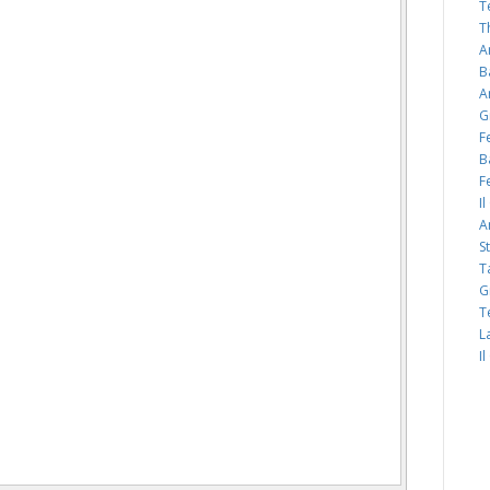
T
T
A
B
A
G
F
B
F
I
A
S
T
G
T
L
I