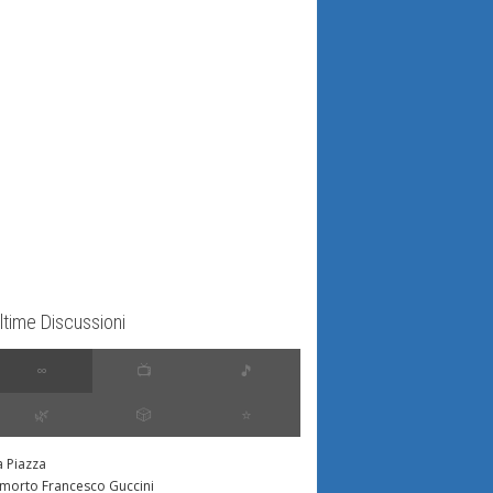
ltime Discussioni
∞
📺
🎵
🌿
🎲
⭐️
a Piazza
 morto Francesco Guccini