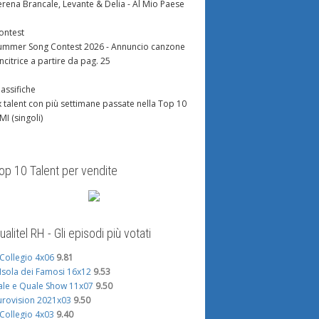
erena Brancale, Levante & Delia - Al Mio Paese
ontest
ummer Song Contest 2026 - Annuncio canzone
incitrice a partire da pag. 25
lassifiche
x talent con più settimane passate nella Top 10
IMI (singoli)
op 10 Talent per vendite
ualitel RH - Gli episodi più votati
l Collegio 4x06
9.81
'Isola dei Famosi 16x12
9.53
ale e Quale Show 11x07
9.50
urovision 2021x03
9.50
l Collegio 4x03
9.40