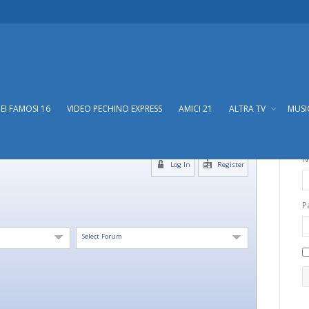
DEI FAMOSI 16
VIDEO PECHINO EXPRESS
AMICI 21
ALTRA TV
MUS
N
Log In
Register
P
Select Forum