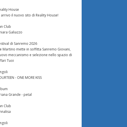
eality House
n arrivo il nuovo sito di Reality House!
an Club
hiara Galiazzo
estival di Sanremo 2026
e Martino mette in soffitta Sanremo Giovani,
uovo meccanismo e selezione nello spazio di
ffari Tuoi
ingoli
OURTEEN - ONE MORE KISS
lbum
riana Grande - petal
an Club
nnalisa
ingoli