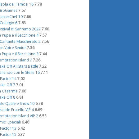
'Isola dei Famosi 16
7.78
uroGames
7.67
asterChef 10
7.66
l Collegio 6
7.63
estival di Sanremo 2022
7.60
a Pupa e il Secchione 4
7.57
l Cantante Mascherato 2
7.56
he Voice Senior
7.36
a Pupa e il Secchione 3
7.44
emptation Island 7
7.26
ake Off All Stars Battle
7.22
allando con le Stelle 16
7.11
 Factor 14
7.02
ake Off 7
7.01
a Caserma
7.00
ake Off 8
6.81
ale Quale e Show 10
6.78
rande Fratello VIP 4
6.69
emptation Island VIP 2
6.53
mici Speciali
6.46
 Factor 13
6.42
 Factor 15
6.37