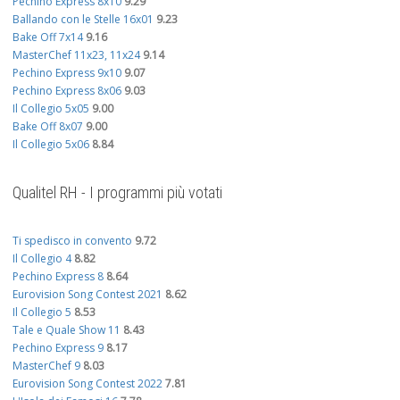
Pechino Express 8x10
9.29
Ballando con le Stelle 16x01
9.23
Bake Off 7x14
9.16
MasterChef 11x23, 11x24
9.14
Pechino Express 9x10
9.07
Pechino Express 8x06
9.03
Il Collegio 5x05
9.00
Bake Off 8x07
9.00
Il Collegio 5x06
8.84
Qualitel RH - I programmi più votati
Ti spedisco in convento
9.72
Il Collegio 4
8.82
Pechino Express 8
8.64
Eurovision Song Contest 2021
8.62
Il Collegio 5
8.53
Tale e Quale Show 11
8.43
Pechino Express 9
8.17
MasterChef 9
8.03
Eurovision Song Contest 2022
7.81