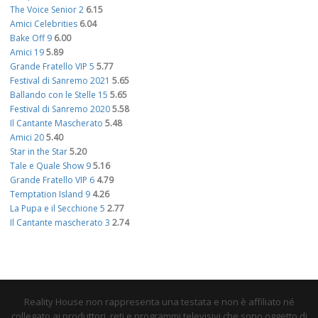
The Voice Senior 2
6.15
Amici Celebrities
6.04
Bake Off 9
6.00
Amici 19
5.89
Grande Fratello VIP 5
5.77
Festival di Sanremo 2021
5.65
Ballando con le Stelle 15
5.65
Festival di Sanremo 2020
5.58
Il Cantante Mascherato
5.48
Amici 20
5.40
Star in the Star
5.20
Tale e Quale Show 9
5.16
Grande Fratello VIP 6
4.79
Temptation Island 9
4.26
La Pupa e il Secchione 5
2.77
Il Cantante mascherato 3
2.74
Reality House non rappresenta una testata e non è affiliato né
collegato ai produttori, reti e programmi televisivi che sono oggetto di