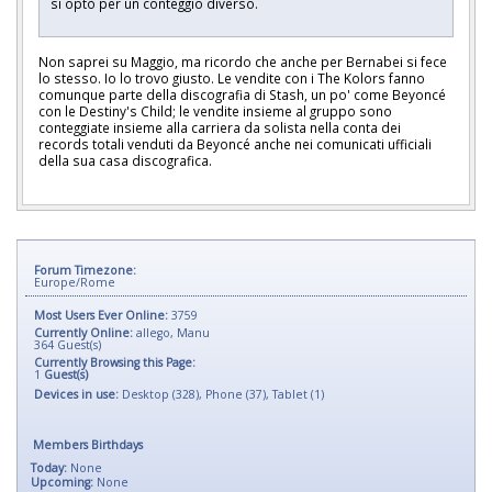
si optò per un conteggio diverso.
Non saprei su Maggio, ma ricordo che anche per Bernabei si fece
lo stesso. Io lo trovo giusto. Le vendite con i The Kolors fanno
comunque parte della discografia di Stash, un po' come Beyoncé
con le Destiny's Child; le vendite insieme al gruppo sono
conteggiate insieme alla carriera da solista nella conta dei
records totali venduti da Beyoncé anche nei comunicati ufficiali
della sua casa discografica.
Forum Timezone:
Europe/Rome
Most Users Ever Online:
3759
Currently Online:
allego
,
Manu
364
Guest(s)
Currently Browsing this Page:
1
Guest(s)
Devices in use:
Desktop (328), Phone (37), Tablet (1)
Members Birthdays
Today:
None
Upcoming:
None