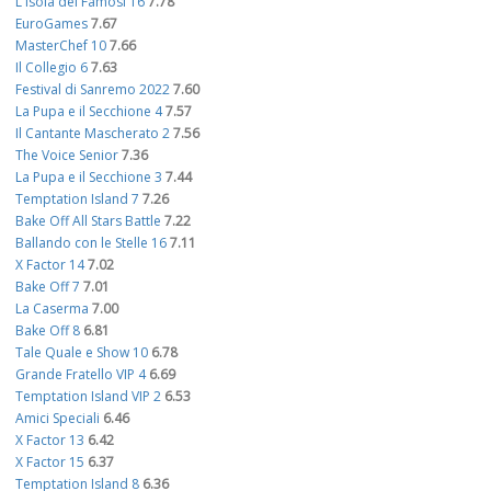
L'Isola dei Famosi 16
7.78
EuroGames
7.67
MasterChef 10
7.66
Il Collegio 6
7.63
Festival di Sanremo 2022
7.60
La Pupa e il Secchione 4
7.57
Il Cantante Mascherato 2
7.56
The Voice Senior
7.36
La Pupa e il Secchione 3
7.44
Temptation Island 7
7.26
Bake Off All Stars Battle
7.22
Ballando con le Stelle 16
7.11
X Factor 14
7.02
Bake Off 7
7.01
La Caserma
7.00
Bake Off 8
6.81
Tale Quale e Show 10
6.78
Grande Fratello VIP 4
6.69
Temptation Island VIP 2
6.53
Amici Speciali
6.46
X Factor 13
6.42
X Factor 15
6.37
Temptation Island 8
6.36