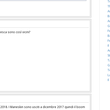
T
T
A
B
A
G
F
sca sono così vicini?
B
F
I
A
S
T
G
T
L
I
o 2018. I Maneskin sono usciti a dicembre 2017 quindi il boom