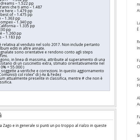
f dreams – 1.522 pp
n
’anni che ti amo – 1.487
A
ere here – 1.479 pp
 best of – 1.475 pp
 – 1.363 pp
Pompeii – 1.340 pp
L
alifornia – 1.335 pp
È
.330 pp
 è – 1.260 pp
s – 1.183 pp
R
 è relativa al venduto nel solo 2017. Non include pertanto
I
um editi in altre annate.
segnalate sono orientative e rendono conto agli steps
 Fimi.
engono, in linea di massima, attribuite al superamento di una
F
sitano di un cuscinetto extra, stimato orientativamente nel
C
 10% = 55.000 )
soggette a verifiche e correzioni. In questo aggiornamento
 “Comunisti col rolex” di J-Ax & Fedez
lbum attualmente presente in classifica, mentre # che non è
S
ssifica.
F
A
A
F
A
Zago e in generale si punti un po troppo al rialzo in queste
S