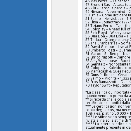
46 Max Pezzali – Le canzoni 
47 Brunori Sas – A casa tut
48 Riki – Perdo le parole – 
49 Nirvana – Nevermind – 2
50 Ernia – Come uccidere u
51 Salmo – Hellvisback – 1.
52 Elisa – Soundtrack 1997
53 Tiziano Ferro – Tzn – the
54 Coldplay – A head full o
55 Pink Floyd – Wish you we
56 Dua Lipa – Dua Lipa – 1.
57 Tedua – Orange county C
58 The Cranberries – Somet
59 David Gilmour – Live at 
60 Umberto Tozzi – Quarant
61 Maroon 5 – Red pill blue
62 Enrico Nigiotti – L’amore
63 Amy Winehouse – Back to
64 Gemitaiz – Nonostante t
65 Coldplay – Kaleidoscope
66 Marracash & Gueè Peque
67 Guns ‘n’ Roses – Greates
68 Salmo – Midnite – 1.322 
69 Eros Ramazzotti – Duets
70 Taylor Swift – Reputation
*La classifica qui riportata
quanto venduto prima da alb
** Si ricorda che le copie 
certificazione stabiliti dalla
*** Le certificazioni non v
copia degli steps, ma neces
10%. ( es. platino 50.000 +
**** Le stime sono sempre 
riviste al rialzo le stime di
***** La lettera p indica a
attualmente presente in cla