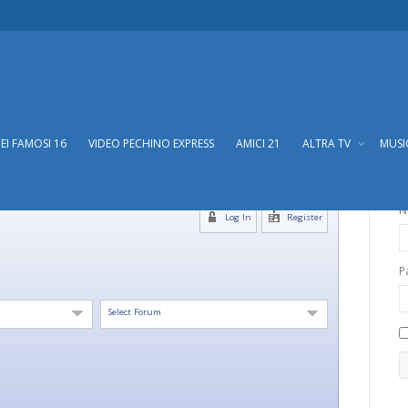
DEI FAMOSI 16
VIDEO PECHINO EXPRESS
AMICI 21
ALTRA TV
MUS
N
Log In
Register
P
Select Forum