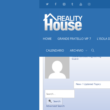
HOME
GRANDE FRATELLO VIP 7
L'ISOLA 
CALENDARIO
ARCHIVIO
Please consider registering
Guest
New / Updated Topics
Search
Advanced Search