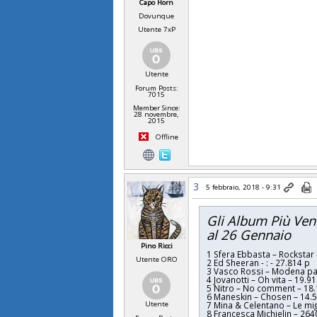
Capo Horn
Dovunque
Utente 7xP
Utente
Forum Posts:
7015
Member Since:
28 novembre,
2015
Offline
3
5 febbraio, 2018 - 9:31
Gli Album Più Ven
al 26 Gennaio
Pino Ricci
1
Sfera Ebbasta – Rockstar 
Utente ORO
2 Ed Sheeran - : - 27.814 p
3 Vasco Rossi – Modena pa
4 Jovanotti – Oh vita – 19.9
5 Nitro – No comment – 18
6 Maneskin – Chosen – 14.
Utente
7 Mina & Celentano – Le mig
8 Francesca Michielin – 264