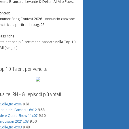
erena Brancale, Levante & Delia - Al Mio Paese
ontest
ummer Song Contest 2026 - Annuncio canzone
incitrice a partire da pag. 25
lassifiche
x talent con più settimane passate nella Top 10
IMI (singoli)
op 10 Talent per vendite
ualitel RH - Gli episodi più votati
l Collegio 4x06
9.81
'Isola dei Famosi 16x12
9.53
ale e Quale Show 11x07
9.50
urovision 2021x03
9.50
l Collegio 4x03
9.40