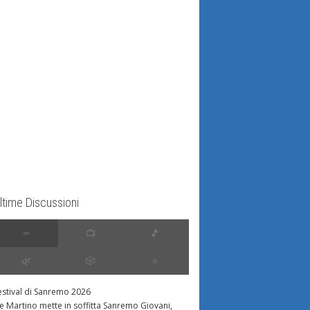
ltime Discussioni
∞
📺
🎵
🌿
🎲
⭐️
estival di Sanremo 2026
e Martino mette in soffitta Sanremo Giovani,