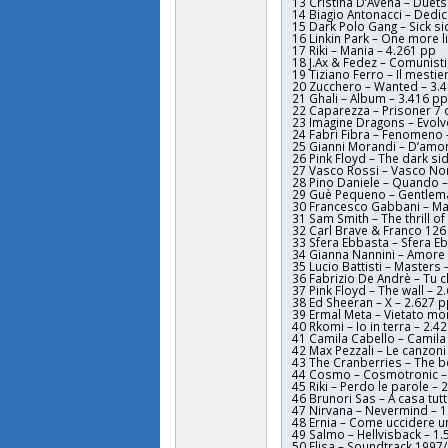
13 Cristina D’Avena – Duets
14 Biagio Antonacci – Dedi
15 Dark Polo Gang – Sick si
16 Linkin Park – One more l
17 Riki – Mania – 4.261 pp
18 J.Ax & Fedez – Comunisti
19 Tiziano Ferro – Il mestie
20 Zucchero – Wanted – 3.
21 Ghali – Album – 3.416 p
22 Caparezza – Prisoner 7 
23 Imagine Dragons – Evolv
24 Fabri Fibra – Fenomeno 
25 Gianni Morandi – D’amor
26 Pink Floyd – The dark si
27 Vasco Rossi – Vasco No
28 Pino Daniele – Quando –
29 Guè Pequeno – Gentlema
30 Francesco Gabbani – Ma
31 Sam Smith – The thrill of 
32 Carl Brave & Franco 126 
33 Sfera Ebbasta – Sfera E
34 Gianna Nannini – Amore 
35 Lucio Battisti – Masters 
36 Fabrizio De Andrè – Tu c
37 Pink Floyd – The wall – 2
38 Ed Sheeran – X – 2.627 
39 Ermal Meta – Vietato mor
40 Rkomi – Io in terra – 2.4
41 Camila Cabello – Camila
42 Max Pezzali – Le canzoni
43 The Cranberries – The b
44 Cosmo – Cosmotronic –
45 Riki – Perdo le parole – 
46 Brunori Sas – A casa tut
47 Nirvana – Nevermind – 
48 Ernia – Come uccidere u
49 Salmo – Hellvisback – 1
50 Elisa – Soundtrack 1997