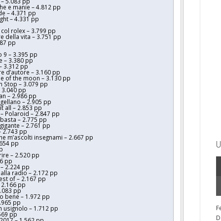
 – 5.083 pp
che e manie – 4.812 pp
de – 4.371 pp
ight – 4.331 pp
 col rolex – 3.799 pp
re della vita – 3.751 pp
487 pp
p
o 9 – 3.395 pp
e – 3.380 pp
– 3.312 pp
e d’autore – 3.160 pp
de of the moon – 3.130 pp
n Stop – 3.079 pp
 3.040 pp
n – 2.986 pp
gellano – 2.905 pp
it all – 2.853 pp
– Polaroid – 2.847 pp
bbasta – 2.775 pp
gigante – 2.761 pp
– 2.743 pp
he m’ascolti insegnami – 2.667 pp
.654 pp
U
pp
ire – 2.520 pp
26 pp
 – 2.224 pp
 alla radio – 2.172 pp
est of – 2.167 pp
 2.166 pp
2.083 pp
to bene – 1.972 pp
1.965 pp
F
n usignolo – 1.712 pp
.569 pp
D
/2017 – 1.562 pp