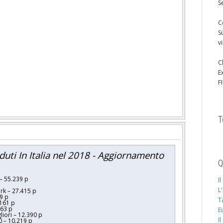
S
C
S
v
C
E
F
T
duti In Italia nel 2018 - Aggiornamento
Q
– 55.239 p
I
L
rk – 27.415 p
19 p
T
.161 p
563 p
E
liori – 12.390 p
I
0 – 10.219 p