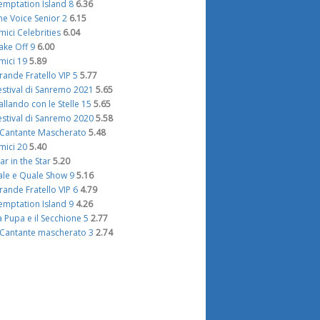
emptation Island 8
6.36
he Voice Senior 2
6.15
mici Celebrities
6.04
ake Off 9
6.00
mici 19
5.89
rande Fratello VIP 5
5.77
estival di Sanremo 2021
5.65
allando con le Stelle 15
5.65
estival di Sanremo 2020
5.58
l Cantante Mascherato
5.48
mici 20
5.40
tar in the Star
5.20
ale e Quale Show 9
5.16
rande Fratello VIP 6
4.79
emptation Island 9
4.26
a Pupa e il Secchione 5
2.77
l Cantante mascherato 3
2.74