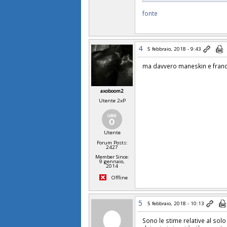
fonte
4
5 febbraio, 2018 - 9:43
ma davvero maneskin e france
axoboom2
Utente 2xP
Utente
Forum Posts:
2427
Member Since:
9 gennaio,
2014
Offline
5
5 febbraio, 2018 - 10:13
Sono le stime relative al sol