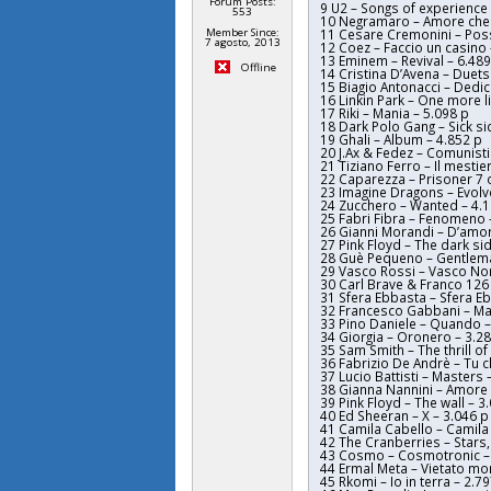
Forum Posts:
9 U2 – Songs of experience 
553
10 Negramaro – Amore che t
Member Since:
11 Cesare Cremonini – Possi
7 agosto, 2013
12 Coez – Faccio un casino
13 Eminem – Revival – 6.489
Offline
14 Cristina D’Avena – Duets
15 Biagio Antonacci – Dedic
16 Linkin Park – One more li
17 Riki – Mania – 5.098 p
18 Dark Polo Gang – Sick si
19 Ghali – Album – 4.852 p
20 J.Ax & Fedez – Comunisti 
21 Tiziano Ferro – Il mestier
22 Caparezza – Prisoner 7 o
23 Imagine Dragons – Evolv
24 Zucchero – Wanted – 4.
25 Fabri Fibra – Fenomeno 
26 Gianni Morandi – D’amor
27 Pink Floyd – The dark si
28 Guè Pequeno – Gentlema
29 Vasco Rossi – Vasco Non
30 Carl Brave & Franco 126 
31 Sfera Ebbasta – Sfera E
32 Francesco Gabbani – Ma
33 Pino Daniele – Quando –
34 Giorgia – Oronero – 3.2
35 Sam Smith – The thrill of i
36 Fabrizio De Andrè – Tu c
37 Lucio Battisti – Masters 
38 Gianna Nannini – Amore 
39 Pink Floyd – The wall – 3
40 Ed Sheeran – X – 3.046 p
41 Camila Cabello – Camila
42 The Cranberries – Stars,
43 Cosmo – Cosmotronic –
44 Ermal Meta – Vietato mor
45 Rkomi – Io in terra – 2.7