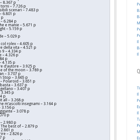
– 8.367 p
P
orni – 7.726 p
bili scenari – 7.483 p
B
 – 6.801
p
B
 p
 – 6.284 p
M
he e manie – 5.671 p
ght – 5.159 p
P
P
de – 5.029 p
I
col rolex – 4.605 p
e della vita – 4.521 p
B
 9 – 4.334 p
I
e – 4.326 p
184 p
– 4.135 p
e d’autore – 3.925 p
de of the moon – 3.789 p
Q
n – 3.707 p
 Stop – 3.665 p
– Polaroid – 3.651 p
bbasta – 3.637 p
T
gellano – 3.407 p
 3.345 p
I
84 p
t all – 3.268 p
P
he m’ascolti insegnami – 3.164 p
E
– 3.156 p
gigante – 3.078 p
I
.070 p
T
 – 2.980 p
P
 The best of – 2.879 p
 2.861 p
M
ire – 2.826 p
97 p
E