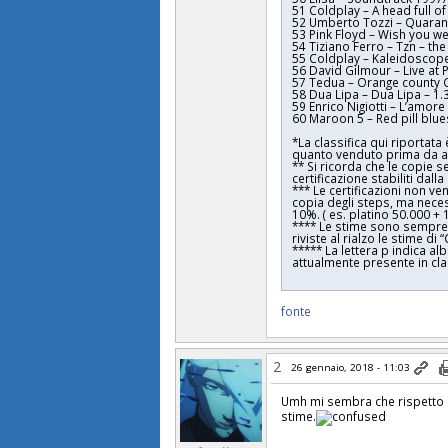
51 Coldplay – A head full o
52 Umberto Tozzi – Quarant
53 Pink Floyd – Wish you w
54 Tiziano Ferro – Tzn – the
55 Coldplay – Kaleidoscope
56 David Gilmour – Live at 
57 Tedua – Orange county C
58 Dua Lipa – Dua Lipa – 1
59 Enrico Nigiotti – L’amore
60 Maroon 5 – Red pill blue
*La classifica qui riportata
quanto venduto prima da alb
** Si ricorda che le copie 
certificazione stabiliti dalla
*** Le certificazioni non v
copia degli steps, ma neces
10%. ( es. platino 50.000 +
**** Le stime sono sempre 
riviste al rialzo le stime di
***** La lettera p indica a
attualmente presente in cla
fonte
2
26 gennaio, 2018 - 11:03
Umh mi sembra che rispetto a 
stime.