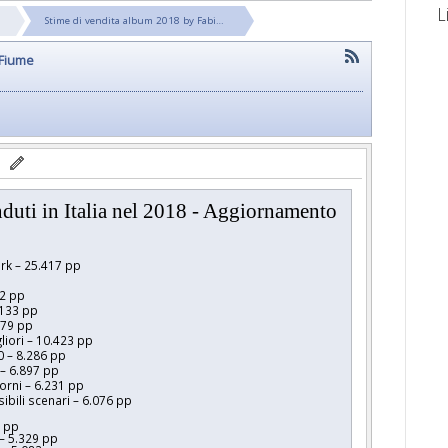
L
Stime di vendita album 2018 by Fabi…
 Fiume
duti in Italia nel 2018 - Aggiornamento
rk – 25.417 pp
72 pp
.133 pp
279 pp
liori – 10.423 pp
0 – 8.286 pp
 – 6.897 pp
orni – 6.231 pp
bili scenari – 6.076 pp
8 pp
 – 5.329 pp