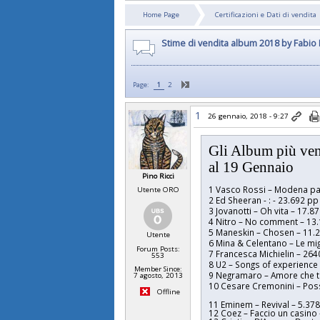
Home Page
Certificazioni e Dati di vendita
Stime di vendita album 2018 by Fabio
Page:
1
2
1
26 gennaio, 2018 - 9:27
Gli Album più ven
al 19 Gennaio
Pino Ricci
1 Vasco Rossi – Modena pa
Utente ORO
2 Ed Sheeran - : - 23.692 pp
3 Jovanotti – Oh vita – 17.8
4 Nitro – No comment – 13
5 Maneskin – Chosen – 11.
Utente
6 Mina & Celentano – Le mig
Forum Posts:
7 Francesca Michielin – 264
553
8 U2 – Songs of experience
Member Since:
9 Negramaro – Amore che t
7 agosto, 2013
10 Cesare Cremonini – Possi
Offline
11 Eminem – Revival – 5.37
12 Coez – Faccio un casino