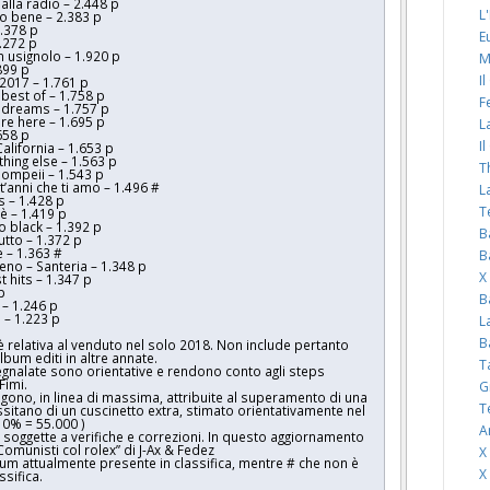
alla radio – 2.448 p
L
to bene – 2.383 p
2.378 p
E
.272 p
n usignolo – 1.920 p
M
899 p
I
/2017 – 1.761 p
 best of – 1.758 p
F
f dreams – 1.757 p
re here – 1.695 p
L
658 p
I
alifornia – 1.653 p
hing else – 1.563 p
T
Pompeii – 1.543 p
’anni che ti amo – 1.496 #
L
s – 1.428 p
T
 è – 1.419 p
 black – 1.392 p
B
utto – 1.372 p
 – 1.363 #
B
no – Santeria – 1.348 p
X
t hits – 1.347 p
p
B
 – 1.246 p
 – 1.223 p
L
B
 è relativa al venduto nel solo 2018. Non include pertanto
um editi in altre annate.
T
segnalate sono orientative e rendono conto agli steps
 Fimi.
G
engono, in linea di massima, attribuite al superamento di una
T
sitano di un cuscinetto extra, stimato orientativamente nel
 10% = 55.000 )
A
soggette a verifiche e correzioni. In questo aggiornamento
 “Comunisti col rolex” di J-Ax & Fedez
X
lbum attualmente presente in classifica, mentre # che non è
X
ssifica.