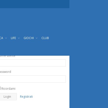
ICA
LIFE
GIOCHI
CLUB
ome utente
assword
Ricordami
Registrati