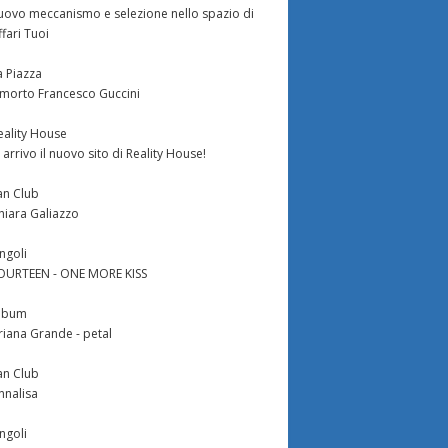
uovo meccanismo e selezione nello spazio di
ffari Tuoi
a Piazza
 morto Francesco Guccini
eality House
n arrivo il nuovo sito di Reality House!
an Club
hiara Galiazzo
ingoli
OURTEEN - ONE MORE KISS
lbum
riana Grande - petal
an Club
nnalisa
ingoli