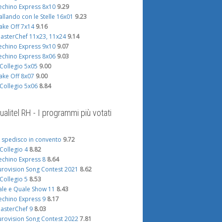
echino Express 8x10
9.29
allando con le Stelle 16x01
9.23
ake Off 7x14
9.16
asterChef 11x23, 11x24
9.14
echino Express 9x10
9.07
echino Express 8x06
9.03
l Collegio 5x05
9.00
ake Off 8x07
9.00
l Collegio 5x06
8.84
ualitel RH - I programmi più votati
i spedisco in convento
9.72
l Collegio 4
8.82
echino Express 8
8.64
urovision Song Contest 2021
8.62
l Collegio 5
8.53
ale e Quale Show 11
8.43
echino Express 9
8.17
asterChef 9
8.03
urovision Song Contest 2022
7.81