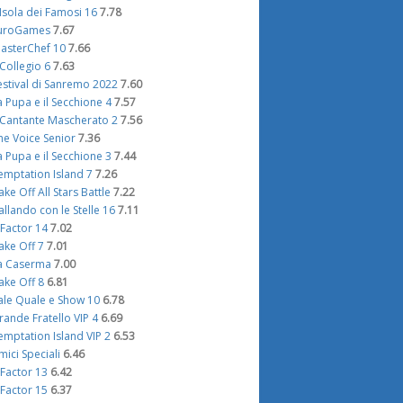
'Isola dei Famosi 16
7.78
uroGames
7.67
asterChef 10
7.66
l Collegio 6
7.63
estival di Sanremo 2022
7.60
a Pupa e il Secchione 4
7.57
l Cantante Mascherato 2
7.56
he Voice Senior
7.36
a Pupa e il Secchione 3
7.44
emptation Island 7
7.26
ake Off All Stars Battle
7.22
allando con le Stelle 16
7.11
 Factor 14
7.02
ake Off 7
7.01
a Caserma
7.00
ake Off 8
6.81
ale Quale e Show 10
6.78
rande Fratello VIP 4
6.69
emptation Island VIP 2
6.53
mici Speciali
6.46
 Factor 13
6.42
 Factor 15
6.37