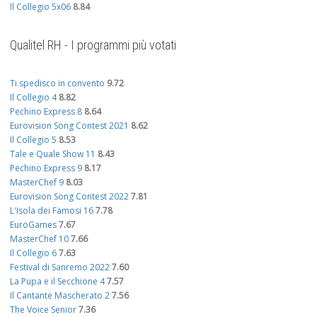
Il Collegio 5x06
8.84
Qualitel RH - I programmi più votati
Ti spedisco in convento
9.72
Il Collegio 4
8.82
Pechino Express 8
8.64
Eurovision Song Contest 2021
8.62
Il Collegio 5
8.53
Tale e Quale Show 11
8.43
Pechino Express 9
8.17
MasterChef 9
8.03
Eurovision Song Contest 2022
7.81
L'Isola dei Famosi 16
7.78
EuroGames
7.67
MasterChef 10
7.66
Il Collegio 6
7.63
Festival di Sanremo 2022
7.60
La Pupa e il Secchione 4
7.57
Il Cantante Mascherato 2
7.56
The Voice Senior
7.36