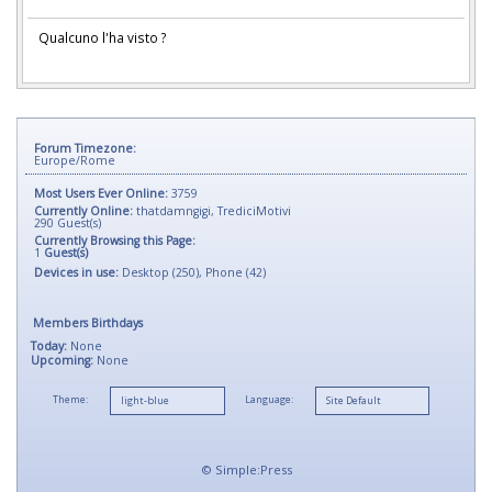
Qualcuno l'ha visto ?
Forum Timezone:
Europe/Rome
Most Users Ever Online:
3759
Currently Online:
thatdamngigi
,
TrediciMotivi
290
Guest(s)
Currently Browsing this Page:
1
Guest(s)
Devices in use:
Desktop (250), Phone (42)
Members Birthdays
Today:
None
Upcoming:
None
Theme:
Language:
©
Simple:Press