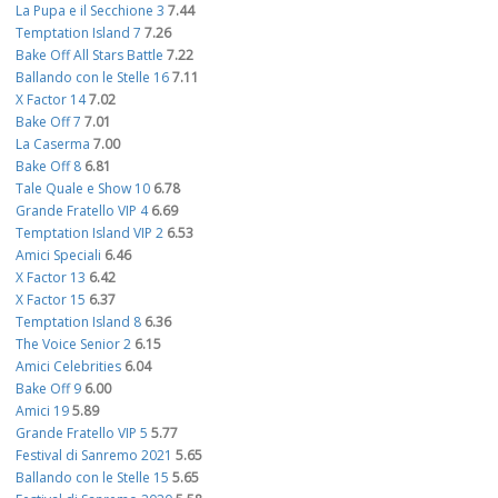
La Pupa e il Secchione 3
7.44
Temptation Island 7
7.26
Bake Off All Stars Battle
7.22
Ballando con le Stelle 16
7.11
X Factor 14
7.02
Bake Off 7
7.01
La Caserma
7.00
Bake Off 8
6.81
Tale Quale e Show 10
6.78
Grande Fratello VIP 4
6.69
Temptation Island VIP 2
6.53
Amici Speciali
6.46
X Factor 13
6.42
X Factor 15
6.37
Temptation Island 8
6.36
The Voice Senior 2
6.15
Amici Celebrities
6.04
Bake Off 9
6.00
Amici 19
5.89
Grande Fratello VIP 5
5.77
Festival di Sanremo 2021
5.65
Ballando con le Stelle 15
5.65