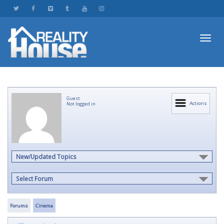
Toggl
Guest
navig
Actions
Not logged in
New/Updated Topics
Select Forum
Forums
Cinema