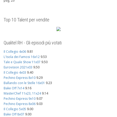
pag. 25
Top 10 Talent per vendite
Qualitel RH - Gli episodi più votati
Il Collegio 4x06
9.81
L'Isola dei Famosi 16x12
9.53
Tale e Quale Show 11x07
9.50
Eurovision 2021x03
9.50
Il Collegio 4x03
9.40
Pechino Express 8x10
9.29
Ballando con le Stelle 16x01
9.23
Bake Off 7x14
9.16
MasterChef 11x23, 11x24
9.14
Pechino Express 9x10
9.07
Pechino Express 8x06
9.03
Il Collegio 5x05
9.00
Bake Off 8x07
9.00