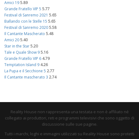
Amici 19
5.89
Grande Fratello VIP 5
5.77
Festival di Sanremo 2021
5.65
Ballando con le Stelle 15
5.65
Festival di Sanremo 2020
5.58
Il Cantante Mascherato
5.48
Amici 20
5.40
Star in the Star
5.20
Tale e Quale Show 9
5.16
Grande Fratello VIP 6
4.79
Temptation Island 9
4.26
La Pupa e il Secchione 5
2.77
Il Cantante mascherato 3
2.74
Reality House non rappresenta una testata e non è affiliato né
collegato ai produttori, reti e programmi televisivi che sono oggetto di
discussione sulle sue pagine.
Tutti i marchi, loghi e immagini utilizzati su Reality House sono protetti