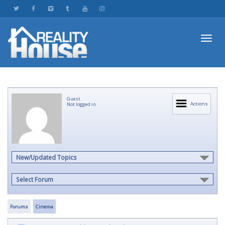
Toggl
Guest
navig
Actions
Not logged in
New/Updated Topics
Select Forum
Forums
Cinema