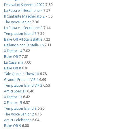
Festival di Sanremo 2022
7.60
La Pupa e il Secchione 4
7.57
Il Cantante Mascherato 2
7.56
The Voice Senior
7.36
La Pupa e il Secchione 3
7.44
Temptation Island 7
7.26
Bake Off All Stars Battle
7.22
Ballando con le Stelle 16
7.11
X Factor 14
7.02
Bake Off 7
7.01
La Caserma
7.00
Bake Off 8
6.81
Tale Quale e Show 10
6.78
Grande Fratello VIP 4
6.69
Temptation Island VIP 2
6.53
Amici Speciali
6.46
X Factor 13
6.42
X Factor 15
6.37
Temptation Island 8
6.36
The Voice Senior 2
6.15
Amici Celebrities
6.04
Bake Off 9
6.00