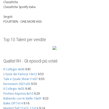
Classifiche
Classifiche Spotify Italia
Singoli
FOURTEEN - ONE MORE KISS
Top 10 Talent per vendite
Qualitel RH - Gli episodi più votati
Il Collegio 4x06
9.81
L'Isola dei Famosi 16x12
9.53
Tale e Quale Show 11x07
9.50
Eurovision 2021x03
9.50
Il Collegio 4x03
9.40
Pechino Express 8x10
9.29
Ballando con le Stelle 16x01
9.23
Bake Off 7x14
9.16
MasterChef 11x23, 11x24
9.14