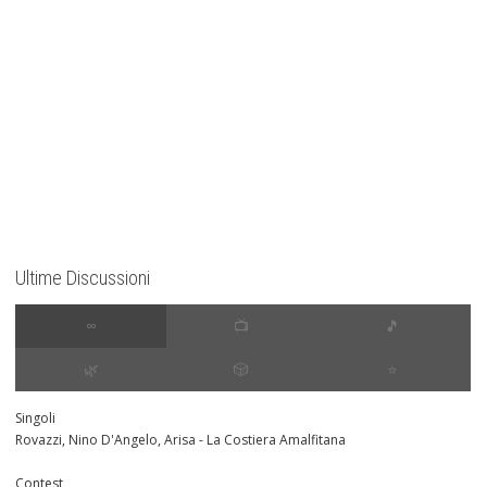
Ultime Discussioni
∞
📺
🎵
🌿
🎲
⭐️
Singoli
Rovazzi, Nino D'Angelo, Arisa - La Costiera Amalfitana
Contest