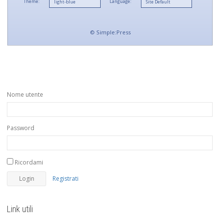
Theme:
Language:
©
Simple:Press
Nome utente
Password
Ricordami
Registrati
Link utili