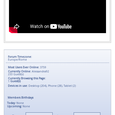
Forum Timezone:
Europe/Rome
Most Users Ever Online:
3759
Currently Online:
Alessandra92
233
Guest(s)
Currently Browsing this Page:
1
Guest(s)
Devices in use:
Desktop (204), Phone (28), Tablet (2)
Members Birthdays
Today:
None
Upcoming:
None