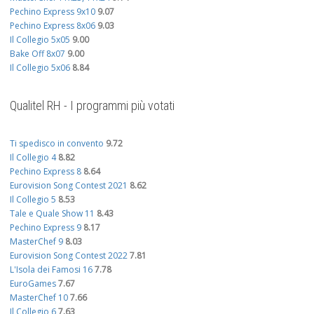
Pechino Express 9x10
9.07
Pechino Express 8x06
9.03
Il Collegio 5x05
9.00
Bake Off 8x07
9.00
Il Collegio 5x06
8.84
Qualitel RH - I programmi più votati
Ti spedisco in convento
9.72
Il Collegio 4
8.82
Pechino Express 8
8.64
Eurovision Song Contest 2021
8.62
Il Collegio 5
8.53
Tale e Quale Show 11
8.43
Pechino Express 9
8.17
MasterChef 9
8.03
Eurovision Song Contest 2022
7.81
L'Isola dei Famosi 16
7.78
EuroGames
7.67
MasterChef 10
7.66
Il Collegio 6
7.63