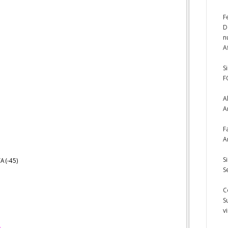
F
D
n
A
S
F
A
A
F
A
S
A (-45)
S
C
S
v
)