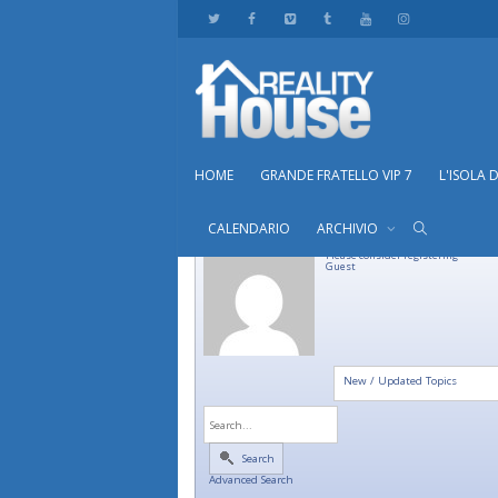
HOME
GRANDE FRATELLO VIP 7
L'ISOLA 
CALENDARIO
ARCHIVIO
Please consider registering
Guest
New / Updated Topics
Search
Advanced Search