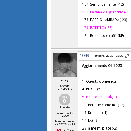
167. Semplicemente (-12)
168. La tana del granchio (-8)
173. BARRIO LAMBADA (-23)
179. BATTITO (-23)
181. Rossetto e caffè (RE)
1043
1 ottobre, 2025 - 23:33
Aggiornamento 01.10.25
vincy
1. Questa domenica (=)
Utente
4. PER TE (=)
DIAMANTE
5. Balorda nostalgia (=)
11. Per due come noi (+2)
Utente
13. Kriminal (-1)
Forum Posts:
12260
17. Ex (+3)
Member Since:
7 agosto, 2013
23. a me mi piace (-2)
Offline