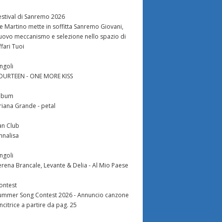
estival di Sanremo 2026
e Martino mette in soffitta Sanremo Giovani,
uovo meccanismo e selezione nello spazio di
ffari Tuoi
ingoli
OURTEEN - ONE MORE KISS
lbum
riana Grande - petal
an Club
nnalisa
ingoli
erena Brancale, Levante & Delia - Al Mio Paese
ontest
ummer Song Contest 2026 - Annuncio canzone
incitrice a partire da pag. 25