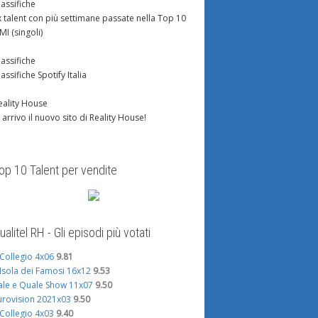
lassifiche
x talent con più settimane passate nella Top 10
IMI (singoli)
lassifiche
lassifiche Spotify Italia
eality House
n arrivo il nuovo sito di Reality House!
op 10 Talent per vendite
ualitel RH - Gli episodi più votati
l Collegio 4x06
9.81
'Isola dei Famosi 16x12
9.53
ale e Quale Show 11x07
9.50
urovision 2021x03
9.50
l Collegio 4x03
9.40