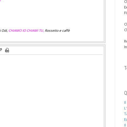
C
E
F
C
C
i Odi,
CHIAMO IO CHIAMI TU,
Rossetto e caffè
R
I
T
Q
I
L
T
E
I