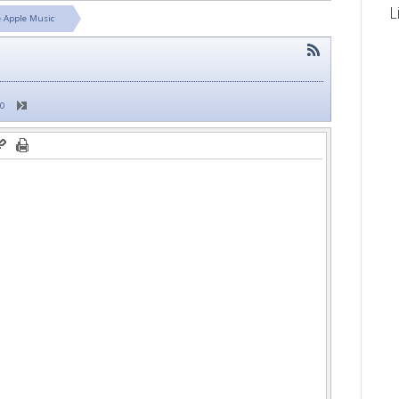
L
e Apple Music
60