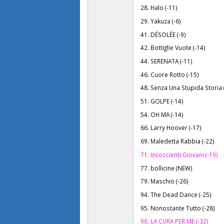
28. Halo (-11)
29. Yakuza (-6)
41. DÉSOLÉE (-9)
42. Bottiglie Vuote (-14)
44. SERENATA (-11)
46. Cuore Rotto (-15)
48. Senza Una Stupida Storia 
51. GOLPE (-14)
54. OH MA (-14)
66. Larry Hoover (-17)
69. Maledetta Rabbia (-22)
71. Incoscienti Giovani (-19)
77. bollicine (NEW)
79. Maschio (-26)
94. The Dead Dance (-25)
95. Nonostante Tutto (-28)
96. LA CURA PER ME (-32)