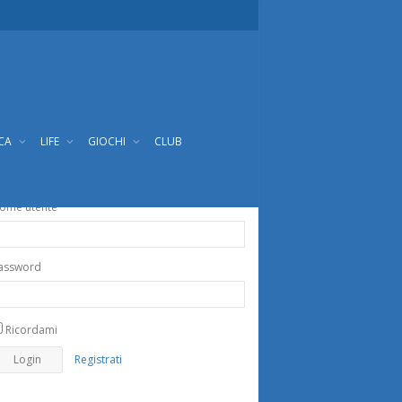
ICA
LIFE
GIOCHI
CLUB
ome utente
assword
Ricordami
Registrati