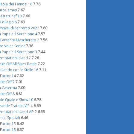
'Isola dei Famosi 16
7.78
uroGames
7.67
asterChef 10
7.66
l Collegio 6
7.63
estival di Sanremo 2022
7.60
a Pupa e il Secchione 4
7.57
l Cantante Mascherato 2
7.56
he Voice Senior
7.36
a Pupa e il Secchione 3
7.44
emptation Island 7
7.26
ake Off All Stars Battle
7.22
allando con le Stelle 16
7.11
 Factor 14
7.02
ake Off 7
7.01
a Caserma
7.00
ake Off 8
6.81
ale Quale e Show 10
6.78
rande Fratello VIP 4
6.69
emptation Island VIP 2
6.53
mici Speciali
6.46
 Factor 13
6.42
 Factor 15
6.37