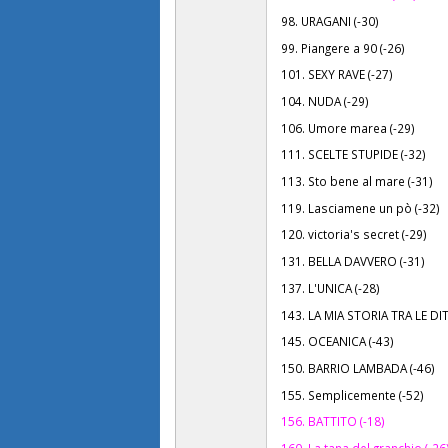
98. URAGANI (-30)
99. Piangere a 90 (-26)
101. SEXY RAVE (-27)
104. NUDA (-29)
106. Umore marea (-29)
111. SCELTE STUPIDE (-32)
113. Sto bene al mare (-31)
119. Lasciamene un pò (-32)
120. victoria's secret (-29)
131. BELLA DAVVERO (-31)
137. L'UNICA (-28)
143. LA MIA STORIA TRA LE DIT
145. OCEANICA (-43)
150. BARRIO LAMBADA (-46)
155. Semplicemente (-52)
156. BATTITO (-18)
160. La tana del granchio (-26