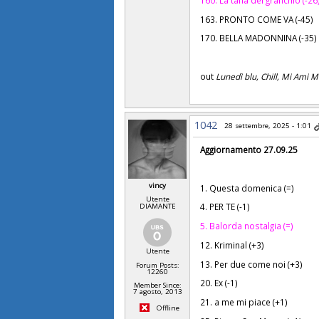
163. PRONTO COME VA (-45)
170. BELLA MADONNINA (-35)
out
Lunedì blu, Chill, Mi Ami M
1042
28 settembre, 2025 - 1:01
Aggiornamento 27.09.25
vincy
1. Questa domenica (=)
Utente
4. PER TE (-1)
DIAMANTE
5. Balorda nostalgia (=)
12. Kriminal (+3)
Utente
13. Per due come noi (+3)
Forum Posts:
12260
20. Ex (-1)
Member Since:
7 agosto, 2013
21. a me mi piace (+1)
Offline