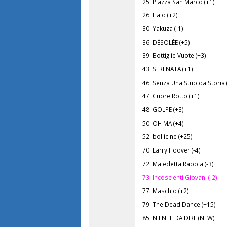
25. Piazza San Marco (+1)
26. Halo (+2)
30. Yakuza (-1)
36. DÉSOLÉE (+5)
39. Bottiglie Vuote (+3)
43. SERENATA (+1)
46. Senza Una Stupida Storia 
47. Cuore Rotto (+1)
48. GOLPE (+3)
50. OH MA (+4)
52. bollicine (+25)
70. Larry Hoover (-4)
72. Maledetta Rabbia (-3)
73. Incoscienti Giovani (-2)
77. Maschio (+2)
79. The Dead Dance (+15)
85. NIENTE DA DIRE (NEW)