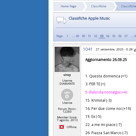
Home Page
Classifiche
Classifich
Classifiche Apple Music
...
…
Page:
1
49
50
51
52
53
54
55
56
57
1041
27 settembre, 2025 - 0:28
Aggiornamento 26.09.25
vincy
1. Questa domenica (+1)
Utente
3. PER TE (=)
DIAMANTE
5. Balorda nostalgia (+4)
15. Kriminal (-3)
Utente
16. Per due come noi (+19)
Forum Posts:
12260
19. Ex (-5)
Member Since:
7 agosto, 2013
22. a me mi piace (-7)
Offline
26. Piazza San Marco (-7)