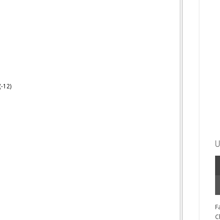
(-12)
U
F
C