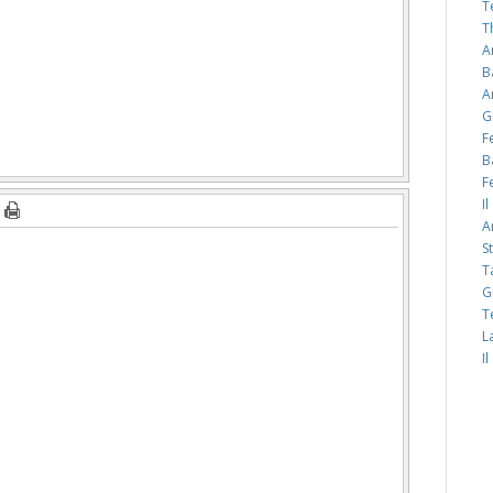
T
T
A
B
A
G
F
B
F
I
A
S
T
G
T
L
I