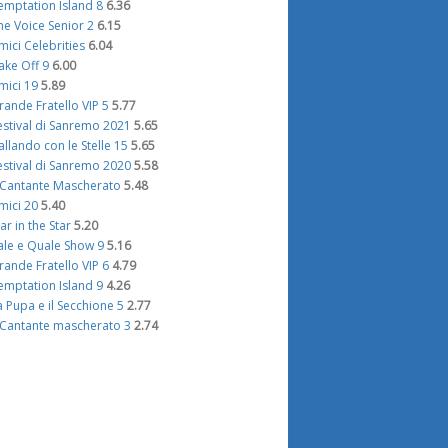
emptation Island 8
6.36
he Voice Senior 2
6.15
mici Celebrities
6.04
ake Off 9
6.00
mici 19
5.89
rande Fratello VIP 5
5.77
estival di Sanremo 2021
5.65
allando con le Stelle 15
5.65
estival di Sanremo 2020
5.58
l Cantante Mascherato
5.48
mici 20
5.40
tar in the Star
5.20
ale e Quale Show 9
5.16
rande Fratello VIP 6
4.79
emptation Island 9
4.26
a Pupa e il Secchione 5
2.77
l Cantante mascherato 3
2.74