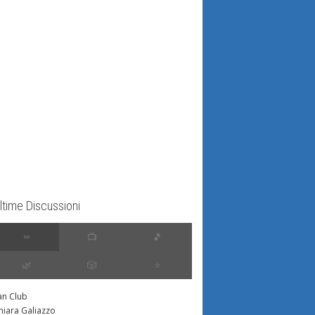
ltime Discussioni
∞
📺
🎵
🌿
🎲
⭐️
an Club
hiara Galiazzo