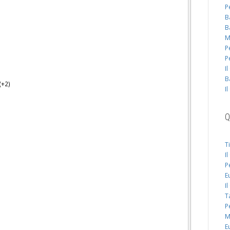
P
B
B
M
P
P
I
B
(+2)
I
Q
T
I
P
E
I
T
P
M
E