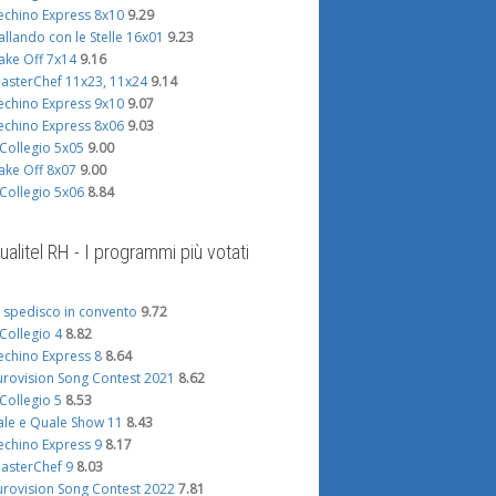
echino Express 8x10
9.29
allando con le Stelle 16x01
9.23
ake Off 7x14
9.16
asterChef 11x23, 11x24
9.14
echino Express 9x10
9.07
echino Express 8x06
9.03
l Collegio 5x05
9.00
ake Off 8x07
9.00
l Collegio 5x06
8.84
ualitel RH - I programmi più votati
i spedisco in convento
9.72
l Collegio 4
8.82
echino Express 8
8.64
urovision Song Contest 2021
8.62
l Collegio 5
8.53
ale e Quale Show 11
8.43
echino Express 9
8.17
asterChef 9
8.03
urovision Song Contest 2022
7.81