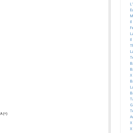
L
E
M
I
F
L
I
T
L
T
B
B
X
B
L
B
T
G
T
A (=)
A
X
X