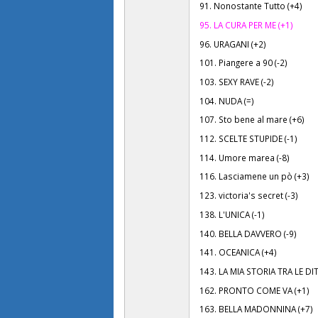
91. Nonostante Tutto (+4)
95. LA CURA PER ME (+1)
96. URAGANI (+2)
101. Piangere a 90 (-2)
103. SEXY RAVE (-2)
104. NUDA (=)
107. Sto bene al mare (+6)
112. SCELTE STUPIDE (-1)
114. Umore marea (-8)
116. Lasciamene un pò (+3)
123. victoria's secret (-3)
138. L'UNICA (-1)
140. BELLA DAVVERO (-9)
141. OCEANICA (+4)
143. LA MIA STORIA TRA LE DIT
162. PRONTO COME VA (+1)
163. BELLA MADONNINA (+7)