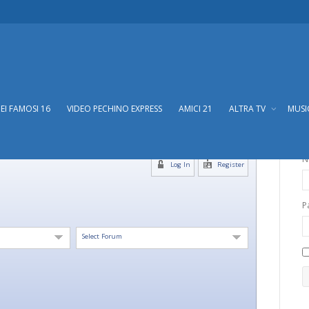
DEI FAMOSI 16
VIDEO PECHINO EXPRESS
AMICI 21
ALTRA TV
MUS
N
Log In
Register
P
Select Forum