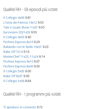
Qualitel RH - Gli episodi più votati
Il Collegio 4x06
9.81
L'Isola dei Famosi 16x12
9.53
Tale e Quale Show 11x07
9.50
Eurovision 2021x03
9.50
Il Collegio 4x03
9.40
Pechino Express 8x10
9.29
Ballando con le Stelle 16x01
9.23
Bake Off 7x14
9.16
MasterChef 11x23, 11x24
9.14
Pechino Express 9x10
9.07
Pechino Express 8x06
9.03
Il Collegio 5x05
9.00
Bake Off 8x07
9.00
Il Collegio 5x06
8.84
Qualitel RH - I programmi più votati
Ti spedisco in convento
9.72