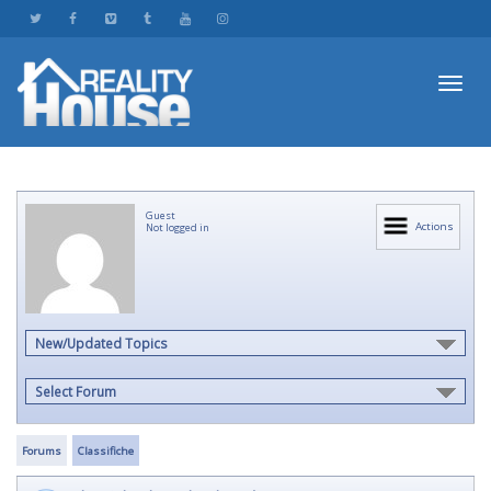
Toggl
Guest
navig
Actions
Not logged in
New/Updated Topics
Select Forum
Forums
Classifiche