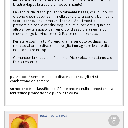
invidiare a buona parte dei brani in Top10 (anzi alcuni li trovo
brutti e Happy la trovo a dir poco irritante).
Le vendite dei dischi poi sono talmente basse, che in Top100
ci sono dischi vecchissimi, nella zona alta ci sono album dello
scorso anno... insomma un disastro. Amici mostra un
predominio con le vendite degli album superiore a qualsiasi
altro show televisivo. Sanremo poi disastro sia negli album
che nei singoli. Il vincitore di X Factor non pervenuto.
Per stare così in alto Moreno, che ha venduto pochissimo
rispetto al primo disco... non voglio immaginare le cifre di chi
non compare in Top100.
Comunque la situazione è questa. Dico solo... smettiamola di
fare gli esterofili.
purtroppo è sempre il solito discorso per cui gli artisti
combattono da sempre...
su moreno è in classifica dal 39ac e ancora nulla, nonostante la
tantissima promozione e pubblicità avuta
pesca
Posts: 35927