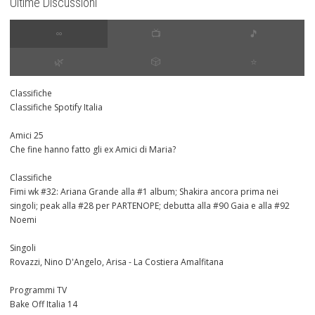
Ultime Discussioni
∞
📺
🎵
🌿
🎲
⭐️
Classifiche
Classifiche Spotify Italia
Amici 25
Che fine hanno fatto gli ex Amici di Maria?
Classifiche
Fimi wk #32: Ariana Grande alla #1 album; Shakira ancora prima nei
singoli; peak alla #28 per PARTENOPE; debutta alla #90 Gaia e alla #92
Noemi
Singoli
Rovazzi, Nino D'Angelo, Arisa - La Costiera Amalfitana
Programmi TV
Bake Off Italia 14