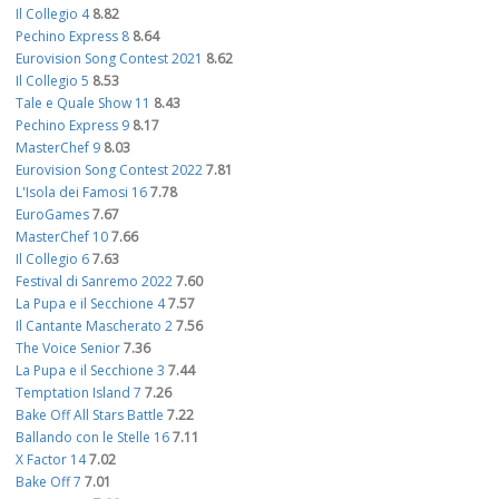
Il Collegio 4
8.82
Pechino Express 8
8.64
Eurovision Song Contest 2021
8.62
Il Collegio 5
8.53
Tale e Quale Show 11
8.43
Pechino Express 9
8.17
MasterChef 9
8.03
Eurovision Song Contest 2022
7.81
L'Isola dei Famosi 16
7.78
EuroGames
7.67
MasterChef 10
7.66
Il Collegio 6
7.63
Festival di Sanremo 2022
7.60
La Pupa e il Secchione 4
7.57
Il Cantante Mascherato 2
7.56
The Voice Senior
7.36
La Pupa e il Secchione 3
7.44
Temptation Island 7
7.26
Bake Off All Stars Battle
7.22
Ballando con le Stelle 16
7.11
X Factor 14
7.02
Bake Off 7
7.01