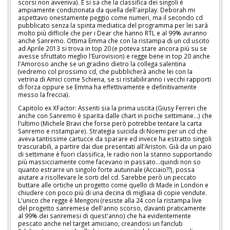
scorsi non avveniva). E si sa che la classifica dei singoli è
ampiamente condizionata da quella dell'airplay. Deborah mi
aspettavo onestamente peggio come numeri, ma il secondo cd
pubblicato senza la spinta mediatica del programma per lei sarà
molto più difficile che per i Dear che hanno RTL e al 99% avranno
anche Sanremo. Ottima Emma che con la ristampa di un cd uscito
ad Aprile 2013 si trova in top 20 (e poteva stare ancora più su se
avesse sfruttato meglio l'Eurovision) e regge bene in top 20 anche
l'Amoroso anche se un gradino dietro la collega salentina
(vedremo col prossimo cd, che pubblicherà anche lei con la
vetrina di Amici come Schiena, se si ristabiliranno i vecchi rapporti
di forza oppure se Emma ha effettivamente e definitivamente
messo la freccia).
Capitolo ex XFactor: Assenti sia la prima uscita (Giusy Ferreri che
anche con Sanremo è sparita dalle chart in poche settimane...) che
l'ultimo (Michele Bravi che forse però potrebbe tentare la carta
Sanremo e ristampare). Strategia suicida di Noemi per un cd che
aveva tantissime cartucce da sparare ed invece ha estratto singoli
trascurabili, a partire dai due presentati all'Ariston. Già da un paio
di settimane è fuori classifica, le radio non la stanno supportando
più massicciamente come facevano in passato...quindi non so
quanto estrarre un singolo forte autunnale (Acciaio??), possa
aiutare a risollevare le sorti del cd. Sarebbe però un peccato
buttare alle ortiche un progetto come quello di Made in London e
chiudere con poco più di una decina di migliaia di copie vendute.
L'unico che regge è Mengoni (resiste alla 24 con la ristampa live
del progetto sanremese dell'anno scorso, davanti praticamente
al 99% dei sanremesi di quest'anno) che ha evidentemente
pescato anche nel target amiciano, creandosi un fanclub