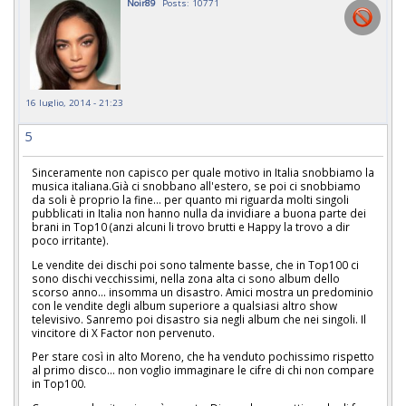
Noir89
Posts: 10771
16 luglio, 2014 - 21:23
5
Sinceramente non capisco per quale motivo in Italia snobbiamo la
musica italiana.Già ci snobbano all'estero, se poi ci snobbiamo
da soli è proprio la fine... per quanto mi riguarda molti singoli
pubblicati in Italia non hanno nulla da invidiare a buona parte dei
brani in Top10 (anzi alcuni li trovo brutti e Happy la trovo a dir
poco irritante).
Le vendite dei dischi poi sono talmente basse, che in Top100 ci
sono dischi vecchissimi, nella zona alta ci sono album dello
scorso anno... insomma un disastro. Amici mostra un predominio
con le vendite degli album superiore a qualsiasi altro show
televisivo. Sanremo poi disastro sia negli album che nei singoli. Il
vincitore di X Factor non pervenuto.
Per stare così in alto Moreno, che ha venduto pochissimo rispetto
al primo disco... non voglio immaginare le cifre di chi non compare
in Top100.