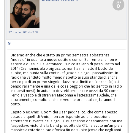
17 luglio, 2014 - 2:32
9
Diciamo anche che è stato un primo semestre abbastanza
"moscio" in quanto a nuove uscite e con un Sanremo che non è
servito a quasi nulla. Antonacci, l'unico italiano di peso uscito nel
2014 (Cremonini, altro big uscito, non ha mai fatto il botto da
subito, ma punta sulla continuità grazie a singoli passatissimi in
radio) ha venduto molto meno rispetto ai suoi standard, anche
per colpa di un primo singolo davvero ai limiti dell'oscenità (io ti
penso raramente è una delle cose peggiori che ho sentito in radio
in questi mesi). In autunno dovrebbero uscire pezzi da 90 come
Ferro e Vasco e di stranieri Madonna e l'attesissima Adele, che
sicuramente, complici anche le vednite pre natalizie, faranno il
botto.
Capitolo ex Amici: Boom dei Dear Jack nei cd, che come spesso
accade a quelli di Amici, non corrisponde ad una posizione
altrettanto rilevante nei singoli. E quest'anno onestamente non me
l'aspettavo visto che la band prodotta da RTL ha avuto un'ampia e
massiccia rotazione radiofonica fin da subito (cosa che negli anni