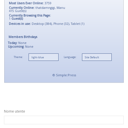
Most Users Ever Online:
3759
Currently Online:
thatdamngigi
,
Manu
415
Guest(s)
Currently Browsing this Page:
1
Guest(s)
Devices in use:
Desktop (384), Phone (32), Tablet (1)
Members Birthdays
Today:
None
Upcoming:
None
Theme:
Language:
©
Simple:Press
Nome utente