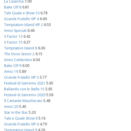
La Caserma
7.00
Bake Off 8
6.81
Tale Quale e Show 10
6.78
Grande Fratello VIP 4
6.69
Temptation Island VIP 2
6.53
Amici Speciali
6.46
X Factor 13
6.42
X Factor 15
6.37
Temptation Island 8
6.36
The Voice Senior 2
6.15
Amici Celebrities
6.04
Bake Off 9
6.00
Amici 19
5.89
Grande Fratello VIP 5
5.77
Festival di Sanremo 2021
5.65
Ballando con le Stelle 15
5.65
Festival di Sanremo 2020
5.58
Il Cantante Mascherato
5.48
Amici 20
5.40
Star in the Star
5.20
Tale e Quale Show 9
5.16
Grande Fratello VIP 6
4.79
Temptation Island 9
4.26