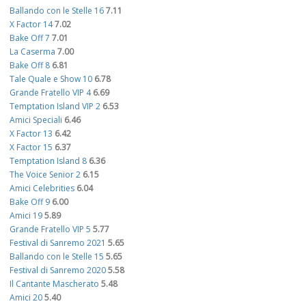
Ballando con le Stelle 16
7.11
X Factor 14
7.02
Bake Off 7
7.01
La Caserma
7.00
Bake Off 8
6.81
Tale Quale e Show 10
6.78
Grande Fratello VIP 4
6.69
Temptation Island VIP 2
6.53
Amici Speciali
6.46
X Factor 13
6.42
X Factor 15
6.37
Temptation Island 8
6.36
The Voice Senior 2
6.15
Amici Celebrities
6.04
Bake Off 9
6.00
Amici 19
5.89
Grande Fratello VIP 5
5.77
Festival di Sanremo 2021
5.65
Ballando con le Stelle 15
5.65
Festival di Sanremo 2020
5.58
Il Cantante Mascherato
5.48
Amici 20
5.40