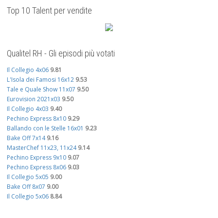
Top 10 Talent per vendite
Qualitel RH - Gli episodi più votati
Il Collegio 4x06
9.81
L'Isola dei Famosi 16x12
9.53
Tale e Quale Show 11x07
9.50
Eurovision 2021x03
9.50
Il Collegio 4x03
9.40
Pechino Express 8x10
9.29
Ballando con le Stelle 16x01
9.23
Bake Off 7x14
9.16
MasterChef 11x23, 11x24
9.14
Pechino Express 9x10
9.07
Pechino Express 8x06
9.03
Il Collegio 5x05
9.00
Bake Off 8x07
9.00
Il Collegio 5x06
8.84