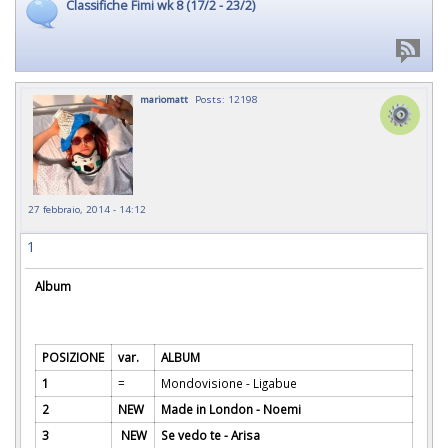
Classifiche Fimi wk 8 (17/2 - 23/2)
mariomatt
Posts: 12198
27 febbraio, 2014 - 14:12
1
Album
POSIZIONE
var.
ALBUM
1
=
Mondovisione - Ligabue
2
NEW
Made in London - Noemi
3
NEW
Se vedo te - Arisa