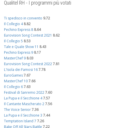
Qualitel RH - I programmi più votati
Ti spedisco in convento
9.72
Il Collegio 4
8.82
Pechino Express 8
8.64
Eurovision Song Contest 2021
8.62
Il Collegio 5
8.53
Tale e Quale Show 11
8.43
Pechino Express 9
8.17
MasterChef 9
8.03
Eurovision Song Contest 2022
7.81
L'Isola dei Famosi 16
7.78
EuroGames
7.67
MasterChef 10
7.66
Il Collegio 6
7.63
Festival di Sanremo 2022
7.60
La Pupa e il Secchione 4
7.57
Il Cantante Mascherato 2
7.56
The Voice Senior
7.36
La Pupa e il Secchione 3
7.44
Temptation Island 7
7.26
Bake Off All Stars Battle
7.22