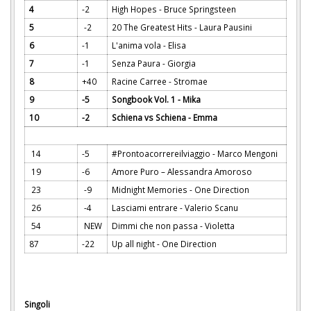
4
-2
High Hopes - Bruce Springsteen
5
-2
20 The Greatest Hits - Laura Pausini
6
-1
L'anima vola - Elisa
7
-1
Senza Paura - Giorgia
8
+40
Racine Carree - Stromae
9
-5
Songbook Vol. 1 - Mika
10
-2
Schiena vs Schiena - Emma
14
-5
#Prontoacorrereilviaggio - Marco Mengoni
19
-6
Amore Puro – Alessandra Amoroso
23
-9
Midnight Memories - One Direction
26
-4
Lasciami entrare - Valerio Scanu
54
NEW
Dimmi che non passa - Violetta
87
-22
Up all night - One Direction
Singoli