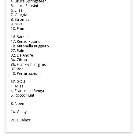
4. Bruce Springsteen
5. Laura Pausini
6. Elisa
7. Giorgia
8. Stromae
9. Mika
10. Emma
16. Sarcina
17. Renzo Rubino
18. Antonella Ruggiero
27. Palma
32. De André
34. Zibba
36. Frankie hi nrg mc
37. Ron
40. Perturbazione
SINGOLI
1. Arisa
4. Francesco Renga
5. Rocco Hunt
8. Noemi
14. Giusy
20. Gualazzi