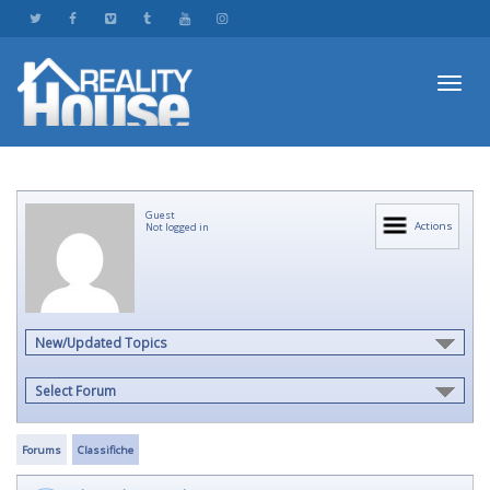
Toggl
Guest
navig
Actions
Not logged in
New/Updated Topics
Select Forum
Forums
Classifiche