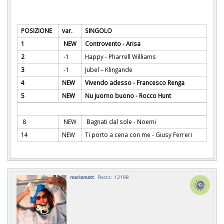
POSIZIONE
var.
SINGOLO
1
NEW
Controvento - Arisa
2
-1
Happy - Pharrell Williams
3
-1
Jubel – Klingande
4
NEW
Vivendo adesso - Francesco Renga
5
NEW
Nu juorno buono - Rocco Hunt
8
NEW
Bagnati dal sole - Noemi
14
NEW
Ti porto a cena con me - Giusy Ferreri
mariomatt
Posts: 12198