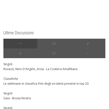
Ultime Discussioni
∞
📺
🎵
🌿
🎲
⭐️
Singoli
Rovazzi, Nino D'Angelo, Arisa - La Costiera Amalfitana
Classifiche
Le settimane in classifica Fimi degli ex talent presenti in top 20
Singoli
Gaia - Bossa Nostra
Singoli