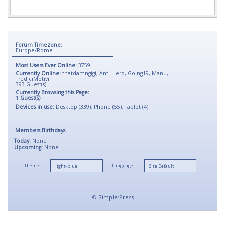
Forum Timezone:
Europe/Rome
Most Users Ever Online:
3759
Currently Online:
thatdamngigi
,
Anti-Hero
,
Going19
,
Manu
,
TrediciMotivi
393
Guest(s)
Currently Browsing this Page:
1
Guest(s)
Devices in use:
Desktop (339), Phone (55), Tablet (4)
Members Birthdays
Today:
None
Upcoming:
None
Theme:
Language:
©
Simple:Press