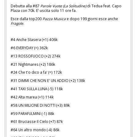
Debutta alla #87
Parole Vuote (La Solitudine)
di Tedua feat. Capo
Plaza con 70k. E' uscita solo 11 ore fa.
Esce dalla top200
Pazza Musica
e dopo 199 giorni esce anche
Fragole
.
#4 Anche Stasera (+1) 406k
#6 EVERYDAY (=) 362k
#13 ROSSOFUOCO (+2) 274k
#21 Nightmares (+2) 186k
#24 Che t'o dico a fa' (=) 172k
#31 DIMMI CHE NON E' UN ADDIO (+2) 138k
#41 TAXI SULLA LUNA (-5) 118k
#42 Alta marea (+1) 114k
#58 UN MILIONE DI NOTTI (+3) 89k
#59 PARAFULMINI (-1) 88k
#61 Bruciasse Il Cielo (+7) 87k
#64 Un altro mondo (-4) 86k