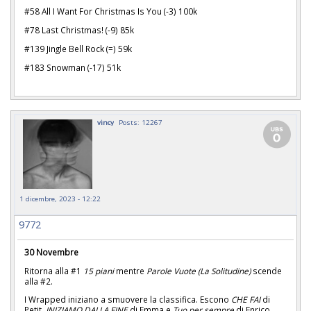
#58 All I Want For Christmas Is You (-3) 100k
#78 Last Christmas! (-9) 85k
#139 Jingle Bell Rock (=) 59k
#183 Snowman (-17) 51k
vincy
Posts: 12267
1 dicembre, 2023 - 12:22
9772
30 Novembre
Ritorna alla #1
15 piani
mentre
Parole Vuote (La Solitudine)
scende
alla #2.
I Wrapped iniziano a smuovere la classifica. Escono
CHE FAI
di
Petit,
INIZIAMO DALLA FINE
di Emma e
Tuo per sempre
di Enrico