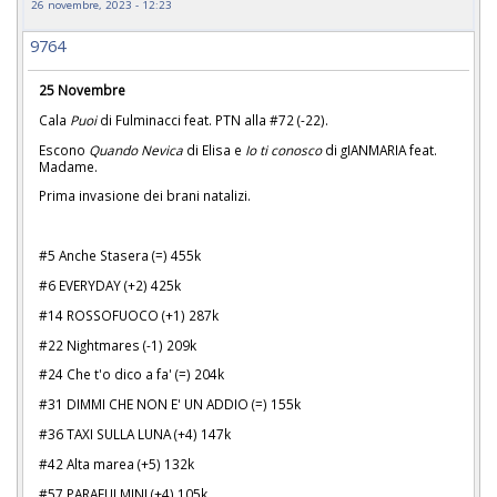
26 novembre, 2023 - 12:23
9764
25 Novembre
Cala
Puoi
di Fulminacci feat. PTN alla #72 (-22).
Escono
Quando Nevica
di Elisa e
Io ti conosco
di gIANMARIA feat.
Madame.
Prima invasione dei brani natalizi.
#5 Anche Stasera (=) 455k
#6 EVERYDAY (+2) 425k
#14 ROSSOFUOCO (+1) 287k
#22 Nightmares (-1) 209k
#24 Che t'o dico a fa' (=) 204k
#31 DIMMI CHE NON E' UN ADDIO (=) 155k
#36 TAXI SULLA LUNA (+4) 147k
#42 Alta marea (+5) 132k
#57 PARAFULMINI (+4) 105k