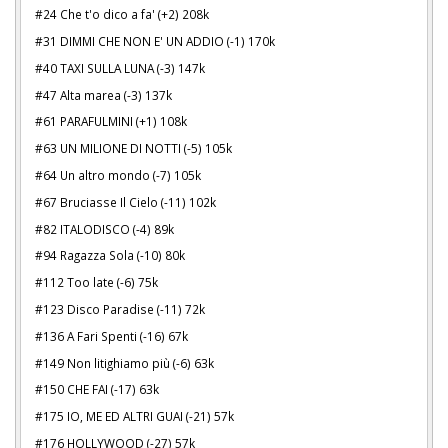
#24 Che t'o dico a fa' (+2) 208k
#31 DIMMI CHE NON E' UN ADDIO (-1) 170k
#40 TAXI SULLA LUNA (-3) 147k
#47 Alta marea (-3) 137k
#61 PARAFULMINI (+1) 108k
#63 UN MILIONE DI NOTTI (-5) 105k
#64 Un altro mondo (-7) 105k
#67 Bruciasse Il Cielo (-11) 102k
#82 ITALODISCO (-4) 89k
#94 Ragazza Sola (-10) 80k
#112 Too late (-6) 75k
#123 Disco Paradise (-11) 72k
#136 A Fari Spenti (-16) 67k
#149 Non litighiamo più (-6) 63k
#150 CHE FAI (-17) 63k
#175 IO, ME ED ALTRI GUAI (-21) 57k
#176 HOLLYWOOD (-27) 57k