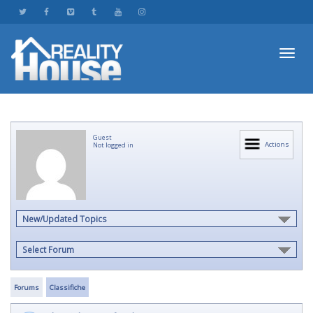
Toggl
Guest
navig
Actions
Not logged in
New/Updated Topics
Select Forum
Forums
Classifiche