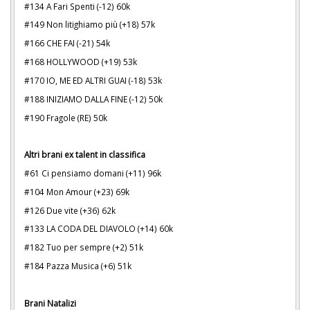
#134 A Fari Spenti (-12) 60k
#149 Non litighiamo più (+18) 57k
#166 CHE FAI (-21) 54k
#168 HOLLYWOOD (+19) 53k
#170 IO, ME ED ALTRI GUAI (-18) 53k
#188 INIZIAMO DALLA FINE (-12) 50k
#190 Fragole (RE) 50k
Altri brani ex talent in classifica
#61 Ci pensiamo domani (+11) 96k
#104 Mon Amour (+23) 69k
#126 Due vite (+36) 62k
#133 LA CODA DEL DIAVOLO (+14) 60k
#182 Tuo per sempre (+2) 51k
#184 Pazza Musica (+6) 51k
Brani Natalizi