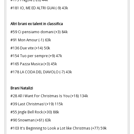
#181 IO, ME ED ALTRI GUAI (-9) 43k
Altri brani ex talent in classifica
#59 Ci pensiamo domani (+3) 84k
#91 Mon Amour (-1) 63k
#136 Due vite (+14) 50k
#154 Tuo per sempre (+9) 47k
#165 Pazza Musica (+3) 45k
#178 LA CODA DEL DIAVOLO (-7) 43k
Brani Natalizi
#28 All I Want For Christmas Is You (+18) 134k
#39 Last Christmas! (+19) 115k
#55 Jingle Bell Rock (+30) 88k
#90 Snowman (+61) 63k
#103 It's Beginning to Look a Lot like Christmas (+77) 59k