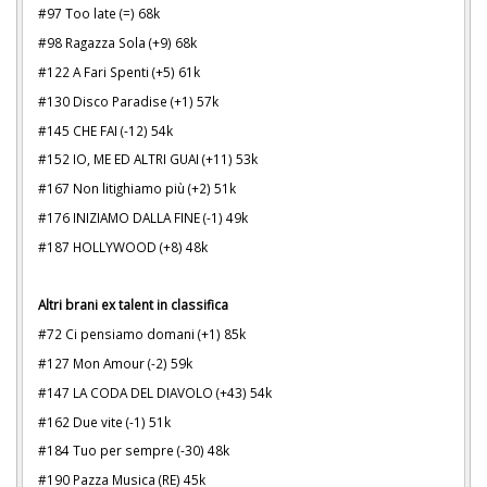
#97 Too late (=) 68k
#98 Ragazza Sola (+9) 68k
#122 A Fari Spenti (+5) 61k
#130 Disco Paradise (+1) 57k
#145 CHE FAI (-12) 54k
#152 IO, ME ED ALTRI GUAI (+11) 53k
#167 Non litighiamo più (+2) 51k
#176 INIZIAMO DALLA FINE (-1) 49k
#187 HOLLYWOOD (+8) 48k
Altri brani ex talent in classifica
#72 Ci pensiamo domani (+1) 85k
#127 Mon Amour (-2) 59k
#147 LA CODA DEL DIAVOLO (+43) 54k
#162 Due vite (-1) 51k
#184 Tuo per sempre (-30) 48k
#190 Pazza Musica (RE) 45k