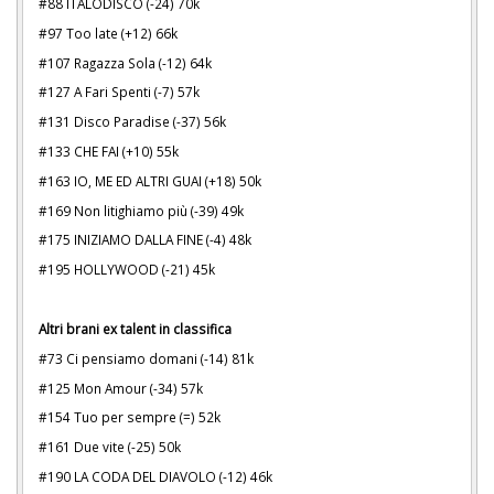
#88 ITALODISCO (-24) 70k
#97 Too late (+12) 66k
#107 Ragazza Sola (-12) 64k
#127 A Fari Spenti (-7) 57k
#131 Disco Paradise (-37) 56k
#133 CHE FAI (+10) 55k
#163 IO, ME ED ALTRI GUAI (+18) 50k
#169 Non litighiamo più (-39) 49k
#175 INIZIAMO DALLA FINE (-4) 48k
#195 HOLLYWOOD (-21) 45k
Altri brani ex talent in classifica
#73 Ci pensiamo domani (-14) 81k
#125 Mon Amour (-34) 57k
#154 Tuo per sempre (=) 52k
#161 Due vite (-25) 50k
#190 LA CODA DEL DIAVOLO (-12) 46k