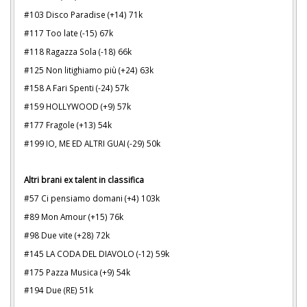
#103 Disco Paradise (+14) 71k
#117 Too late (-15) 67k
#118 Ragazza Sola (-18) 66k
#125 Non litighiamo più (+24) 63k
#158 A Fari Spenti (-24) 57k
#159 HOLLYWOOD (+9) 57k
#177 Fragole (+13) 54k
#199 IO, ME ED ALTRI GUAI (-29) 50k
Altri brani ex talent in classifica
#57 Ci pensiamo domani (+4) 103k
#89 Mon Amour (+15) 76k
#98 Due vite (+28) 72k
#145 LA CODA DEL DIAVOLO (-12) 59k
#175 Pazza Musica (+9) 54k
#194 Due (RE) 51k