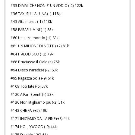
#33 DIMMI CHE NON E' UN ADDIO (-2) 122k
#36 TAXI SULLA LUNA (=) 118k
#43 Alta marea (-1) 110k
#58 PARAFULMINI (-1) 85k
#60 Un altro mondo (-1) 83k
#61 UN MILIONE DI NOTTI (+2) 81k
#64 ITALODISCO (+2) 79k
#68 Bruciasse Il Cielo (=) 75k
#94 Disco Paradise (-2) 63k
#95 Ragazza Sola (-9) 61k
#109 Too late (-6) 57k
#120 A Fari Spenti (=) 53k
#130 Non litighiamo più (-2) 51k
#143 CHE FAI (+5) 49k
#171 INIZIAMO DALLA FINE (+8) 44k
#174 HOLLYWOOD (-9) 44k
#175 Fragole (-20) 44k