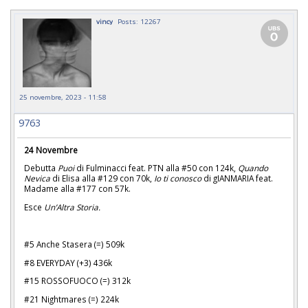
vincy
Posts: 12267
25 novembre, 2023 - 11:58
9763
24 Novembre
Debutta
Puoi
di Fulminacci feat. PTN alla #50 con 124k,
Quando
Nevica
di Elisa alla #129 con 70k,
Io ti conosco
di gIANMARIA feat.
Madame alla #177 con 57k.
Esce
Un’Altra Storia.
#5 Anche Stasera (=) 509k
#8 EVERYDAY (+3) 436k
#15 ROSSOFUOCO (=) 312k
#21 Nightmares (=) 224k