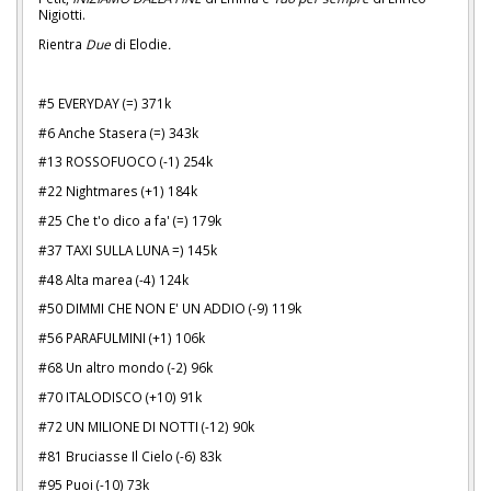
Nigiotti.
Rientra
Due
di Elodie
.
#5 EVERYDAY (=) 371k
#6 Anche Stasera (=) 343k
#13 ROSSOFUOCO (-1) 254k
#22 Nightmares (+1) 184k
#25 Che t'o dico a fa' (=) 179k
#37 TAXI SULLA LUNA =) 145k
#48 Alta marea (-4) 124k
#50 DIMMI CHE NON E' UN ADDIO (-9) 119k
#56 PARAFULMINI (+1) 106k
#68 Un altro mondo (-2) 96k
#70 ITALODISCO (+10) 91k
#72 UN MILIONE DI NOTTI (-12) 90k
#81 Bruciasse Il Cielo (-6) 83k
#95 Puoi (-10) 73k