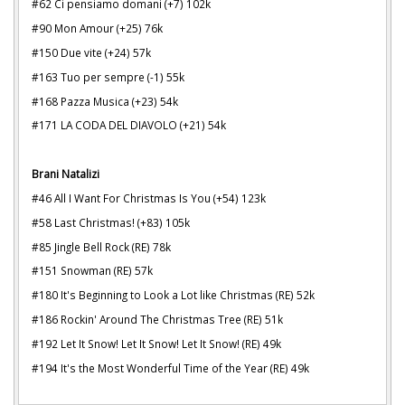
#62 Ci pensiamo domani (+7) 102k
#90 Mon Amour (+25) 76k
#150 Due vite (+24) 57k
#163 Tuo per sempre (-1) 55k
#168 Pazza Musica (+23) 54k
#171 LA CODA DEL DIAVOLO (+21) 54k
Brani Natalizi
#46 All I Want For Christmas Is You (+54) 123k
#58 Last Christmas! (+83) 105k
#85 Jingle Bell Rock (RE) 78k
#151 Snowman (RE) 57k
#180 It's Beginning to Look a Lot like Christmas (RE) 52k
#186 Rockin' Around The Christmas Tree (RE) 51k
#192 Let It Snow! Let It Snow! Let It Snow! (RE) 49k
#194 It's the Most Wonderful Time of the Year (RE) 49k