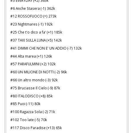
#5 EVERYDAY (+2) 365k
#6 Anche Stasera (-1) 362k
#12 ROSSOFUOCO (=) 273k
#23 Nightmares (-1) 192k
#25 Che t'o dico a fa' (+1) 185k
#37 TAXI SULLA LUNA (+5) 142k
#41 DIMMI CHE NON E' UN ADDIO (-7) 132k
#44 Alta marea (+1) 126k
#57 PARAFULMINI (+2) 102k
#60 UN MILIONE DI NOTTI (-2) 96k
#66 Un altro mondo (-3) 92k
#75 Bruciasse Il Cielo (-9) 87k
#80 ITALODISCO (+8) 85k
#85 Puoi (-11) 80k
#100 Ragazza Sola (-2) 71k
#102 Too late (-5) 70k
#117 Disco Paradise (+13) 65k