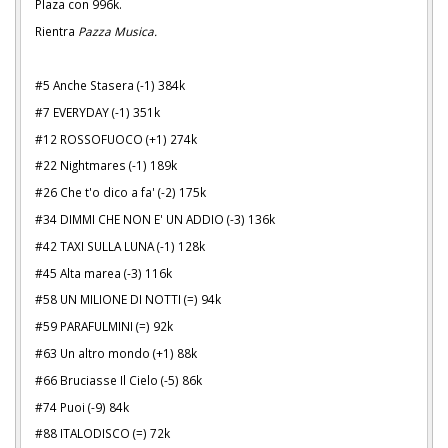
Plaza con 996k.
Rientra
Pazza Musica.
#5 Anche Stasera (-1) 384k
#7 EVERYDAY (-1) 351k
#12 ROSSOFUOCO (+1) 274k
#22 Nightmares (-1) 189k
#26 Che t'o dico a fa' (-2) 175k
#34 DIMMI CHE NON E' UN ADDIO (-3) 136k
#42 TAXI SULLA LUNA (-1) 128k
#45 Alta marea (-3) 116k
#58 UN MILIONE DI NOTTI (=) 94k
#59 PARAFULMINI (=) 92k
#63 Un altro mondo (+1) 88k
#66 Bruciasse Il Cielo (-5) 86k
#74 Puoi (-9) 84k
#88 ITALODISCO (=) 72k