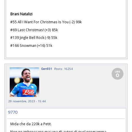
Brani Natalizi
#55 All I Want For Christmas Is You (-2) 99k
#69 Last Christmas! (+3) 85k
#139 Jingle Bell Rock (-9) 55k
#166 Snowman (+16) 51k
Gen931
Posts: 16254
29 novembre, 2023 - 15:44
9770
Mida che da 220k a Petit.
Non ne imbroccano mai una gli autori di quel programma