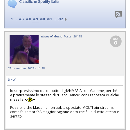
Classifiche Spotify Italia
...
…
1
487
488
489
490
491
742
Waves of Music
Posts: 26118
25 novembre, 2023 - 11:28
9761
Io sorpresissimo dal debutto di gIANMARIA con Madame, perché
è praticamente lo stesso di "Disco Dance" con Francesca qualche
mese fa
Possibile che Madame non abbia spostato MOLTI più streams
come fa sempre? A maggior ragione visto che è un duetto atteso e
sentito.