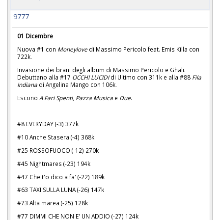
9777
01 Dicembre
Nuova #1 con
Moneylove
di Massimo Pericolo feat. Emis Killa con
722k.
Invasione dei brani degli album di Massimo Pericolo e Ghali.
Debuttano alla #17
OCCHI LUCIDI
di Ultimo con 311k e alla #88
Fila
Indiana
di Angelina Mango con 106k.
Escono
A Fari Spenti
,
Pazza Musica
e
Due
.
#8 EVERYDAY (-3) 377k
#10 Anche Stasera (-4) 368k
#25 ROSSOFUOCO (-12) 270k
#45 Nightmares (-23) 194k
#47 Che t'o dico a fa' (-22) 189k
#63 TAXI SULLA LUNA (-26) 147k
#73 Alta marea (-25) 128k
#77 DIMMI CHE NON E' UN ADDIO (-27) 124k