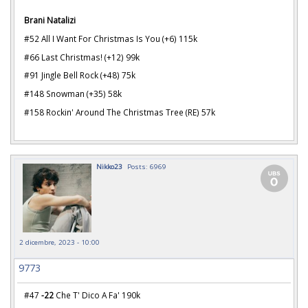
Brani Natalizi
#52 All I Want For Christmas Is You (+6) 115k
#66 Last Christmas! (+12) 99k
#91 Jingle Bell Rock (+48) 75k
#148 Snowman (+35) 58k
#158 Rockin' Around The Christmas Tree (RE) 57k
Nikko23
Posts: 6969
2 dicembre, 2023 - 10:00
9773
#47
-22
Che T' Dico A Fa' 190k