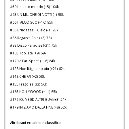
#59 Un altro mondo (+5) 104k
#63 UN MILIONE DI NOTTI (=) 98k
#66 ITALODISCO (+16) 95k
#68 Bruciasse Il Cielo (-1) 93k
#86 Ragazza Sola (+8) 78k
#92 Disco Paradise (-31) 75k
#103 Too late (+9) 69k
#120 A Fari Spenti (+16) 64k
#128 Non litighiamo più (+21) 62k
#148 CHE FAI (+2) 58k
#155 Fragole (+33) 56k
#165 HOLLYWOOD (+11) 65k
#172 IO, ME ED ALTRI GUAI (+3) 54k
#179 INIZIAMO DALLA FINE (+8) 52k
Altri brani ex talent in classifica