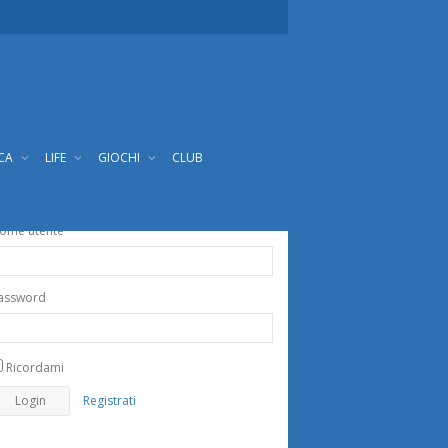
ICA
LIFE
GIOCHI
CLUB
ome utente
assword
Ricordami
Registrati