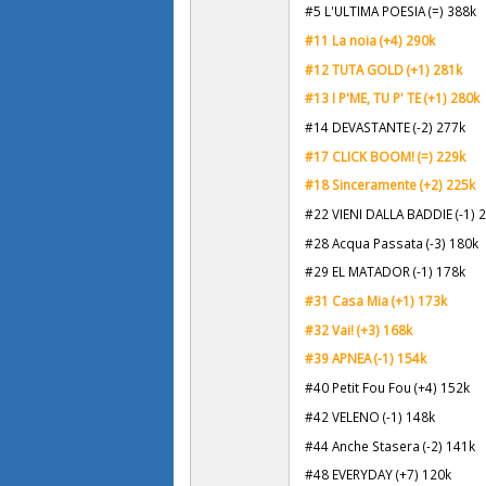
#5 L'ULTIMA POESIA (=) 388k
#11 La noia (+4) 290k
#12 TUTA GOLD (+1) 281k
#13 I P'ME, TU P' TE (+1) 280k
#14 DEVASTANTE (-2) 277k
#17 CLICK BOOM! (=) 229k
#18 Sinceramente (+2) 225k
#22 VIENI DALLA BADDIE (-1) 
#28 Acqua Passata (-3) 180k
#29 EL MATADOR (-1) 178k
#31 Casa Mia (+1) 173k
#32 Vai! (+3) 168k
#39 APNEA (-1) 154k
#40 Petit Fou Fou (+4) 152k
#42 VELENO (-1) 148k
#44 Anche Stasera (-2) 141k
#48 EVERYDAY (+7) 120k