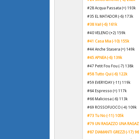
#28 Acqua Passata (=) 193k
#35 EL MATADOR (-6) 173k
#38 Vai! (-6) 161k
#40 VELENO (+2) 159k
#41 Casa Mia (-10) 155k
#44 Anche Stasera (=) 149k
#45 APNEA (-6) 139k
#47 Petit Fou Fou (-7) 138k
#58 Tutto Qui (-6) 122k
#59 EVERYDAY (-11) 119k
#64 Espresso (=) 117k
#66 Maliciosa (-6) 113k
#69 ROSSOFUOCO (-4) 109k
#73 Tu No (-11) 105
k
#79 UN RAGAZZO UNA RAGAZZ
#87 DIAMANTI GREZZI (-17) 9