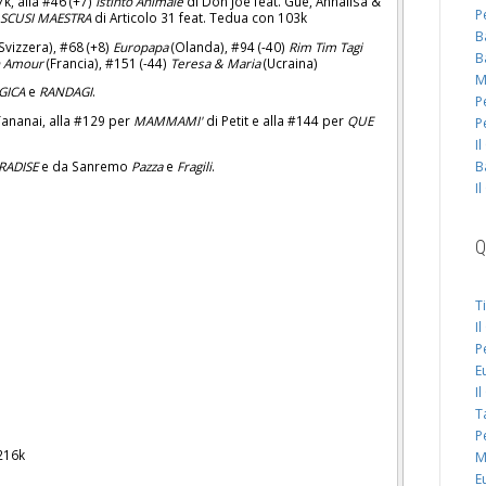
k, alla #46 (+7)
Istinto Animale
di Don Joe feat. Gué, Annalisa &
P
)
SCUSI MAESTRA
di Articolo 31 feat. Tedua con 103k
B
Svizzera), #68 (+8)
Europapa
(Olanda), #94 (-40)
Rim Tim Tagi
B
 Amour
(Francia), #151 (-44)
Teresa & Maria
(Ucraina)
M
GICA
e
RANDAGI
.
P
Tananai, alla #129 per
MAMMAMI'
di Petit e alla #144 per
QUE
P
I
RADISE
e da Sanremo
Pazza
e
Fragili
.
B
I
Q
T
I
P
E
I
T
P
216k
M
E