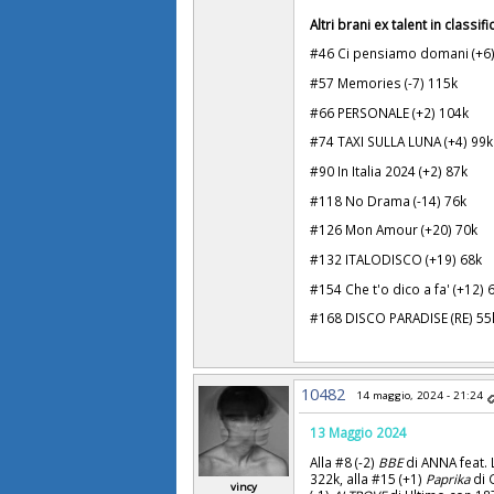
Altri brani ex talent in classifi
#46 Ci pensiamo domani (+6
#57 Memories (-7) 115k
#66 PERSONALE (+2) 104k
#74 TAXI SULLA LUNA (+4) 99k
#90 In Italia 2024 (+2) 87k
#118 No Drama (-14) 76k
#126 Mon Amour (+20) 70k
#132 ITALODISCO (+19) 68k
#154 Che t'o dico a fa' (+12) 
#168 DISCO PARADISE (RE) 55
10482
14 maggio, 2024 - 21:24
13 Maggio 2024
Alla #8 (-2)
BBE
di ANNA feat. 
322k, alla #15 (+1)
Paprika
di 
vincy