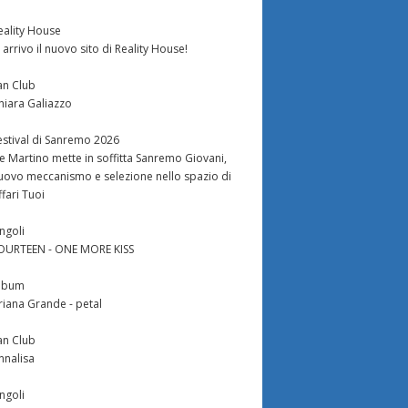
eality House
n arrivo il nuovo sito di Reality House!
an Club
hiara Galiazzo
estival di Sanremo 2026
e Martino mette in soffitta Sanremo Giovani,
uovo meccanismo e selezione nello spazio di
ffari Tuoi
ingoli
OURTEEN - ONE MORE KISS
lbum
riana Grande - petal
an Club
nnalisa
ingoli