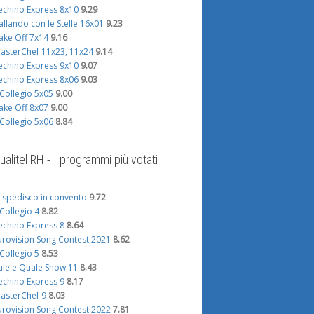
echino Express 8x10
9.29
allando con le Stelle 16x01
9.23
ake Off 7x14
9.16
asterChef 11x23, 11x24
9.14
echino Express 9x10
9.07
echino Express 8x06
9.03
l Collegio 5x05
9.00
ake Off 8x07
9.00
l Collegio 5x06
8.84
ualitel RH - I programmi più votati
i spedisco in convento
9.72
l Collegio 4
8.82
echino Express 8
8.64
urovision Song Contest 2021
8.62
l Collegio 5
8.53
ale e Quale Show 11
8.43
echino Express 9
8.17
asterChef 9
8.03
urovision Song Contest 2022
7.81