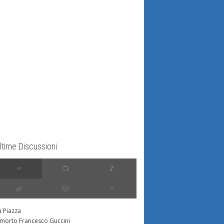
ltime Discussioni
∞
📺
🎵
🌿
🎲
⭐️
a Piazza
 morto Francesco Guccini