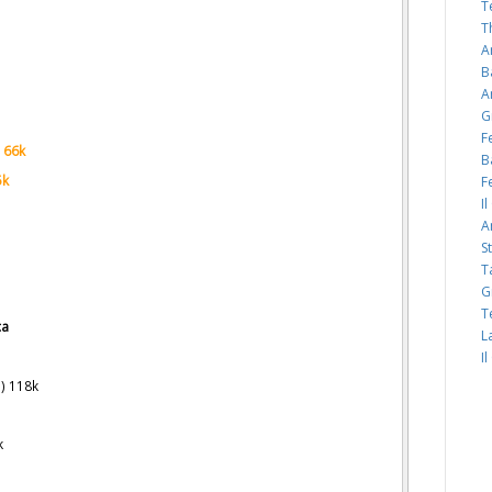
T
T
A
B
A
G
F
) 66k
B
5k
F
I
A
S
T
G
T
ca
L
I
) 118k
k