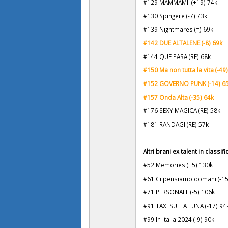
#129 MAMMAMI' (+19) 74k
#130 Spingere (-7) 73k
#139 Nightmares (=) 69k
#142 DUE ALTALENE (-8) 69k
#144 QUE PASA (RE) 68k
#150 Ma non tutta la vita (-49
#152 GOVERNO PUNK (-14) 6
#157 Onda Alta (-35) 64k
#176 SEXY MAGICA (RE) 58k
#181 RANDAGI (RE) 57k
Altri brani ex talent in classifi
#52 Memories (+5) 130k
#61 Ci pensiamo domani (-15
#71 PERSONALE (-5) 106k
#91 TAXI SULLA LUNA (-17) 94
#99 In Italia 2024 (-9) 90k