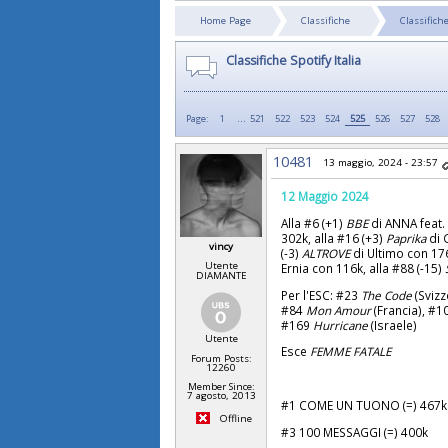
Home Page
Classifiche
Classifiche
Classifiche Spotify Italia
...
Page:
1
521
522
523
524
525
526
527
528
10481
13 maggio, 2024 - 23:57
12 Maggio 2024
Alla #6 (+1)
BBE
di ANNA feat. 
302k, alla #16 (+3)
Paprika
di 
vincy
(-3)
ALTROVE
di Ultimo con 176
Utente
Ernia con 116k, alla #88 (-15)
DIAMANTE
Per l'ESC: #23
The Code
(Svizz
#84
Mon Amour
(Francia), #
#169
Hurricane
(Israele)
Utente
Esce
FEMME FATALE
Forum Posts:
12260
Member Since:
7 agosto, 2013
#1 COME UN TUONO (=) 467k
Offline
#3 100 MESSAGGI (=) 400k