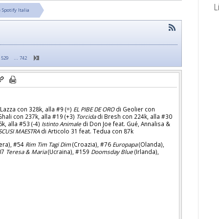
L
 Spotify Italia
…
529
742
Lazza con 328k, alla #9 (=)
EL PIBE DE ORO
di Geolier con
Ghali con 237k, alla #19 (+3)
Torcida
di Bresh con 224k, alla #30
k, alla #53 (-4)
Istinto Animale
di Don Joe feat. Gué, Annalisa &
SCUSI MAESTRA
di Articolo 31 feat. Tedua con 87k
era), #54
Rim Tim Tagi Dim
(Croazia), #76
Europapa
(Olanda),
107
Teresa & Maria
(Ucraina), #159
Doomsday Blue
(Irlanda),