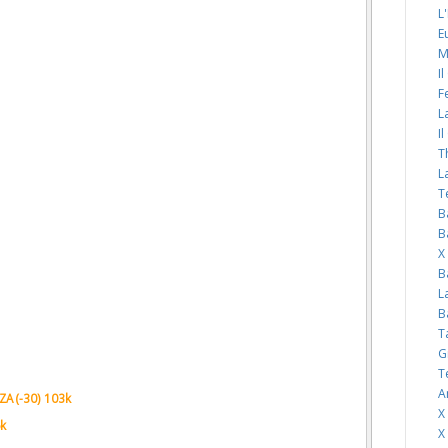
L
E
M
I
F
L
I
T
L
T
B
B
X
B
L
B
T
G
T
A
A (-30) 103k
X
6k
X