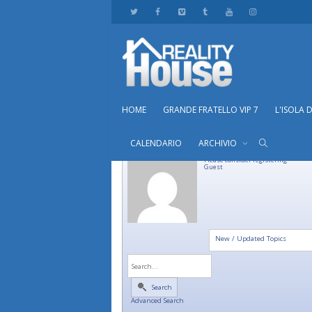
HOME
GRANDE FRATELLO VIP 7
L'ISOLA 
CALENDARIO
ARCHIVIO
Please consider registering
Guest
New / Updated Topics
Search
Advanced Search