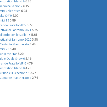
emptation Island 8
6.36
he Voice Senior 2
6.15
mici Celebrities
6.04
ake Off 9
6.00
mici 19
5.89
rande Fratello VIP 5
5.77
estival di Sanremo 2021
5.65
allando con le Stelle 15
5.65
estival di Sanremo 2020
5.58
l Cantante Mascherato
5.48
mici 20
5.40
tar in the Star
5.20
ale e Quale Show 9
5.16
rande Fratello VIP 6
4.79
emptation Island 9
4.26
a Pupa e il Secchione 5
2.77
l Cantante mascherato 3
2.74