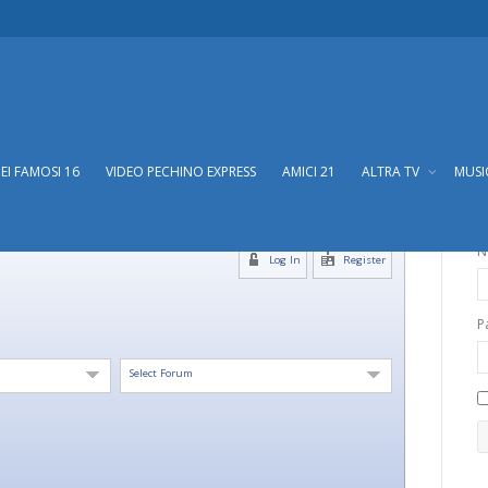
DEI FAMOSI 16
VIDEO PECHINO EXPRESS
AMICI 21
ALTRA TV
MUS
N
Log In
Register
P
Select Forum