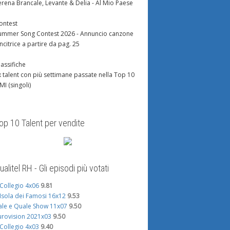
erena Brancale, Levante & Delia - Al Mio Paese
ontest
ummer Song Contest 2026 - Annuncio canzone
incitrice a partire da pag. 25
lassifiche
x talent con più settimane passate nella Top 10
IMI (singoli)
op 10 Talent per vendite
ualitel RH - Gli episodi più votati
l Collegio 4x06
9.81
'Isola dei Famosi 16x12
9.53
ale e Quale Show 11x07
9.50
urovision 2021x03
9.50
l Collegio 4x03
9.40