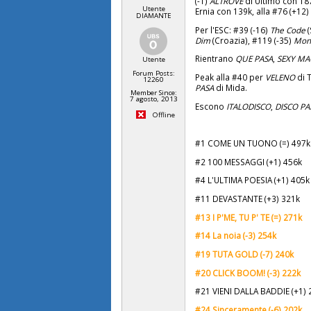
(-1)
ALTROVE
di Ultimo con 187
Utente
Ernia con 139k, alla #76 (+12
DIAMANTE
Per l'ESC: #39 (-16)
The Code
(
Dim
(Croazia), #119 (-35)
Mon
Rientrano
QUE PASA
,
SEXY MA
Utente
Forum Posts:
Peak alla #40 per
VELENO
di 
12260
PASA
di Mida.
Member Since:
7 agosto, 2013
Escono
ITALODISCO
,
DISCO PA
Offline
#1 COME UN TUONO (=) 497k
#2 100 MESSAGGI (+1) 456k
#4 L'ULTIMA POESIA (+1) 405k
#11 DEVASTANTE (+3) 321k
#13 I P'ME, TU P' TE (=) 271k
#14 La noia (-3) 254k
#19 TUTA GOLD (-7) 240k
#20 CLICK BOOM! (-3) 222k
#21 VIENI DALLA BADDIE (+1) 
#24 Sinceramente (-6) 202k