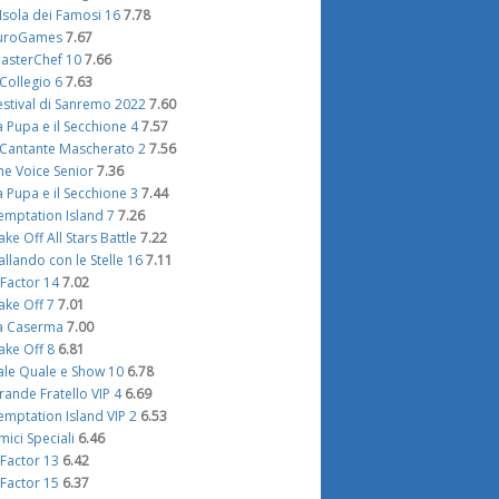
'Isola dei Famosi 16
7.78
uroGames
7.67
asterChef 10
7.66
l Collegio 6
7.63
estival di Sanremo 2022
7.60
a Pupa e il Secchione 4
7.57
l Cantante Mascherato 2
7.56
he Voice Senior
7.36
a Pupa e il Secchione 3
7.44
emptation Island 7
7.26
ake Off All Stars Battle
7.22
allando con le Stelle 16
7.11
 Factor 14
7.02
ake Off 7
7.01
a Caserma
7.00
ake Off 8
6.81
ale Quale e Show 10
6.78
rande Fratello VIP 4
6.69
emptation Island VIP 2
6.53
mici Speciali
6.46
 Factor 13
6.42
 Factor 15
6.37