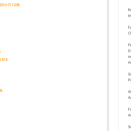
A (+7) 120k
R
I
F
C
F
D
k
n
) 81k
A
S
F
6k
A
A
F
A
S