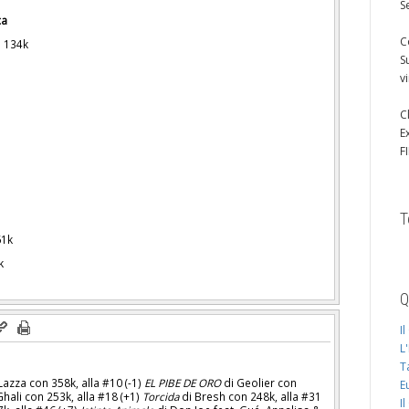
S
ca
C
) 134k
S
v
C
E
F
T
61k
k
Q
I
L
T
Lazza con 358k, alla #10 (-1)
EL PIBE DE ORO
di Geolier con
E
Ghali con 253k, alla #18 (+1)
Torcida
di Bresh con 248k, alla #31
I