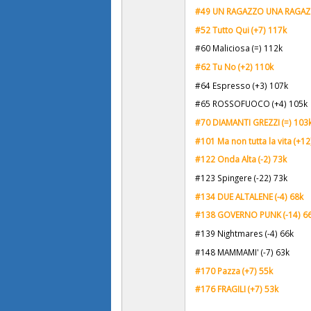
#49 UN RAGAZZO UNA RAGAZZ
#52 Tutto Qui (+7) 117k
#60 Maliciosa (=) 112k
#62 Tu No (+2) 110
k
#64 Espresso (+3) 107k
#65 ROSSOFUOCO (+4) 105k
#70 DIAMANTI GREZZI (=) 103
#101 Ma non tutta la vita (+12
#122 Onda Alta (-2) 73k
#123 Spingere (-22) 73k
#134 DUE ALTALENE (-4) 68k
#138 GOVERNO PUNK (-14) 6
#139 Nightmares (-4) 66k
#148 MAMMAMI' (-7) 63k
#170 Pazza (+7) 55k
#176 FRAGILI (+7) 53k