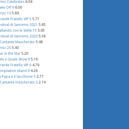
mici Celebrities
6.04
ake Off 9
6.00
mici 19
5.89
rande Fratello VIP 5
5.77
estival di Sanremo 2021
5.65
allando con le Stelle 15
5.65
estival di Sanremo 2020
5.58
l Cantante Mascherato
5.48
mici 20
5.40
tar in the Star
5.20
ale e Quale Show 9
5.16
rande Fratello VIP 6
4.79
emptation Island 9
4.26
a Pupa e il Secchione 5
2.77
l Cantante mascherato 3
2.74