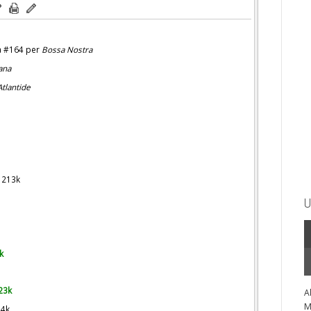
la #164 per
Bossa Nostra
ana
tlantide
) 213k
U
k
23k
A
M
14k