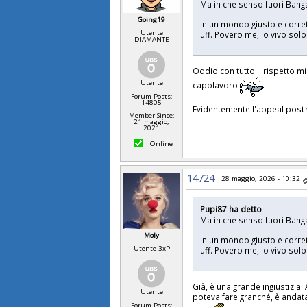
Ma in che senso fuori Ban
Going19
In un mondo giusto e corret
Utente
uff. Povero me, io vivo sol
DIAMANTE
Oddio con tutto il rispetto 
Utente
capolavoro
Forum Posts:
14805
Evidentemente l'appeal post v
Member Since:
21 maggio,
2021
Online
14724
28 maggio, 2026 - 10:32
Pupi87 ha detto
Ma in che senso fuori Ban
Moly
In un mondo giusto e corret
Utente 3xP
uff. Povero me, io vivo sol
Già, è una grande ingiustizia
Utente
poteva fare granché, è andat
Forum Posts: