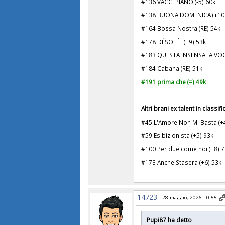
#136 VACCI PIANO (-5) 60k
#138 BUONA DOMENICA (+10
#164 Bossa Nostra (RE) 54k
#178 DÉSOLÉE (+9) 53k
#183 QUESTA INSENSATA VOGLI
#184 Cabana (RE) 51k
#191 prima che (=) 49k
Altri brani ex talent in classifi
#45 L'Amore Non Mi Basta (+
#59 Esibizionista (+5) 93k
#100 Per due come noi (+8) 
#173 Anche Stasera (+6) 53k
14723
28 maggio, 2026 - 0:55
Pupi87 ha detto