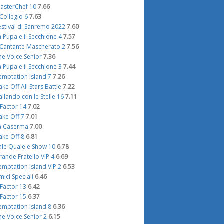
asterChef 10
7.66
l Collegio 6
7.63
estival di Sanremo 2022
7.60
a Pupa e il Secchione 4
7.57
l Cantante Mascherato 2
7.56
he Voice Senior
7.36
a Pupa e il Secchione 3
7.44
emptation Island 7
7.26
ake Off All Stars Battle
7.22
allando con le Stelle 16
7.11
 Factor 14
7.02
ake Off 7
7.01
a Caserma
7.00
ake Off 8
6.81
ale Quale e Show 10
6.78
rande Fratello VIP 4
6.69
emptation Island VIP 2
6.53
mici Speciali
6.46
 Factor 13
6.42
 Factor 15
6.37
emptation Island 8
6.36
he Voice Senior 2
6.15