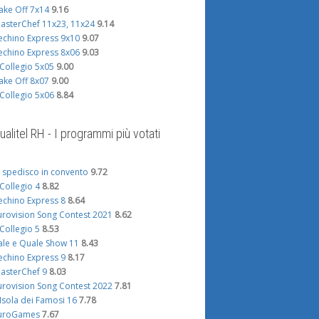
ake Off 7x14
9.16
asterChef 11x23, 11x24
9.14
echino Express 9x10
9.07
echino Express 8x06
9.03
l Collegio 5x05
9.00
ake Off 8x07
9.00
l Collegio 5x06
8.84
ualitel RH - I programmi più votati
i spedisco in convento
9.72
l Collegio 4
8.82
echino Express 8
8.64
urovision Song Contest 2021
8.62
l Collegio 5
8.53
ale e Quale Show 11
8.43
echino Express 9
8.17
asterChef 9
8.03
urovision Song Contest 2022
7.81
'Isola dei Famosi 16
7.78
uroGames
7.67