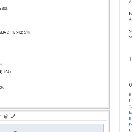
A
) 60k
F
A
S
A DI TE (-42) 51k
S
T
ca
4) 104k
Q
70k
I
L
T
E
I
P
B