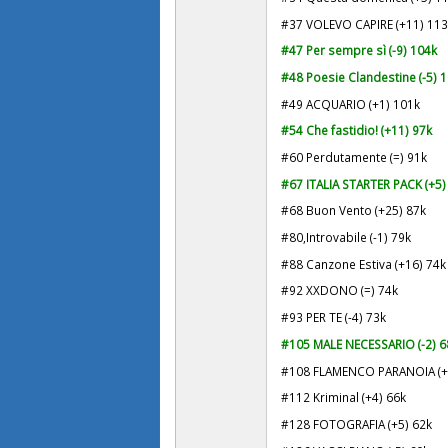
#37 VOLEVO CAPIRE (+11) 11
#4
7 Per sempre sì (-9) 104k
#48 Poesie Clandestine (-5) 
#49 ACQUARIO (+1) 101k
#54 Che fastidio! (+11) 97k
#60 Perdutamente (=) 91k
#67 ITALIA STARTER PACK (+5)
#68 Buon Vento (+25) 87k
#80,Introvabile (-1) 79k
#88 Canzone Estiva (+16) 74k
#92 XXDONO (=) 74k
#93 PER TE (-4) 73k
#105 MALE NECESSARIO (-2) 6
#108 FLAMENCO PARANOIA (+
#112 Kriminal (+4) 66k
#128 FOTOGRAFIA (+5) 62k