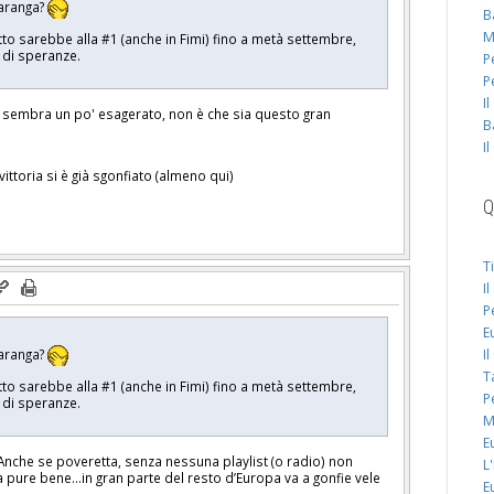
garanga?
B
M
to sarebbe alla #1 (anche in Fimi) fino a metà settembre,
o di speranze.
P
P
I
mi sembra un po' esagerato, non è che sia questo gran
B
I
ittoria si è già sgonfiato (almeno qui)
Q
T
I
P
E
garanga?
I
T
to sarebbe alla #1 (anche in Fimi) fino a metà settembre,
P
o di speranze.
M
E
. Anche se poveretta, senza nessuna playlist (o radio) non
L
a pure bene…in gran parte del resto d’Europa va a gonfie vele
E