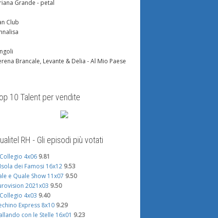
riana Grande - petal
an Club
nnalisa
ingoli
erena Brancale, Levante & Delia - Al Mio Paese
op 10 Talent per vendite
ualitel RH - Gli episodi più votati
l Collegio 4x06
9.81
'Isola dei Famosi 16x12
9.53
ale e Quale Show 11x07
9.50
urovision 2021x03
9.50
l Collegio 4x03
9.40
echino Express 8x10
9.29
allando con le Stelle 16x01
9.23