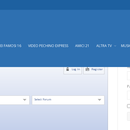
DEI FAMOSI 16
VIDEO PECHINO EXPRESS
AMICI 21
ALTRA TV
MUS
N
Log In
Register
P
Select Forum