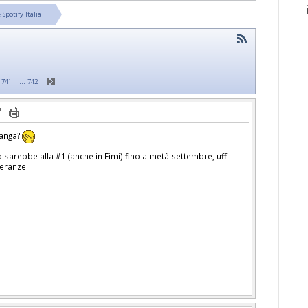
L
 Spotify Italia
…
741
742
ranga?
 sarebbe alla #1 (anche in Fimi) fino a metà settembre, uff.
peranze.