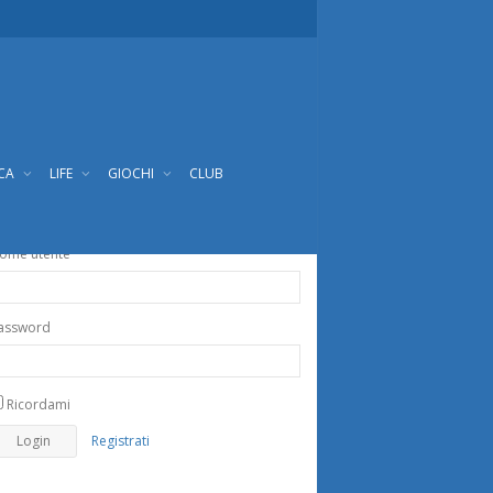
ICA
LIFE
GIOCHI
CLUB
ome utente
assword
Ricordami
Registrati