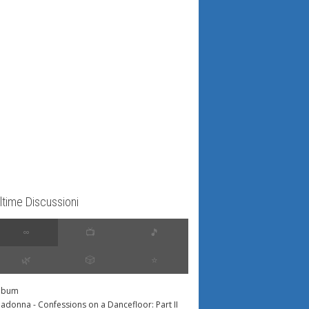
ltime Discussioni
∞
📺
🎵
🌿
🎲
⭐️
lbum
adonna - Confessions on a Dancefloor: Part II