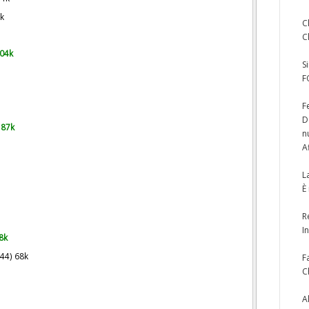
3k
C
C
104k
S
F
F
D
 87k
n
A
L
È
R
I
8k
44) 68k
F
C
A