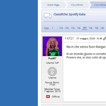
Home Page
Classifiche
Classifiche
Classifiche Spotify Italia
...
Page:
1
733
734
735
736
737
738
739
740
14721
27 maggio, 2026 - 8:46
Ma in che senso fuori Banga
In un mondo giusto e corretto
Povero me, io vivo solo di s
Pupi87
Utente 7xP
Utente
Forum Posts:
7743
Member Since:
7 agosto, 2013
Offline