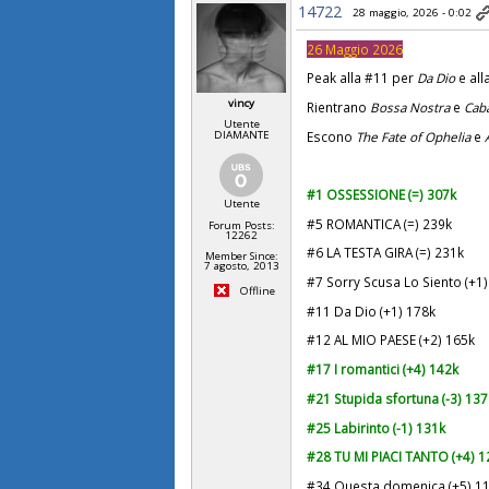
14722
28 maggio, 2026 - 0:02
26 Maggio 2026
Peak alla #11 per
Da Dio
e al
vincy
Rientrano
Bossa Nostra
e
Cab
Utente
Escono
The Fate of Ophelia
e
A
DIAMANTE
#1 OSSESSIONE (=) 307k
Utente
#5 ROMANTICA (=) 239k
Forum Posts:
12262
#6 LA TESTA GIRA (=) 231k
Member Since:
7 agosto, 2013
#7 Sorry Scusa Lo Siento (+1
Offline
#11 Da Dio (+1) 178k
#12 AL MIO PAESE (+2) 165k
#17 I romantici (+4) 142k
#21 Stupida sfortuna (-3)
137
#25 Labirinto (-1) 131k
#28 TU MI PIACI TANTO (+4)
1
#34 Questa domenica (+5) 1