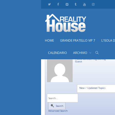
HOME
GRANDE FRATELLO VIP 7
L'ISOLA 
CALENDARIO
ARCHIVIO
Please consider registering
Guest
New / Updated Topics
Search
Advanced Search