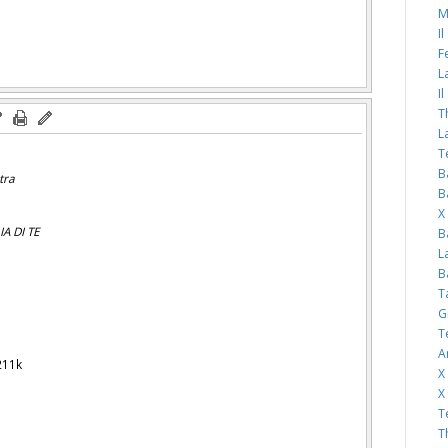
M
I
F
L
I
T
L
T
B
tra
B
X
A DI TE
B
L
B
T
G
T
A
211k
X
X
T
T