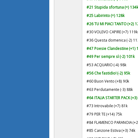
#21 Stupida sfortuna (=)
134
#25 Labirinto (=) 128k
#26 TU MI PIACI TANTO (+2)
1
#30 VOLEVO CAPIRE (+7) 119k
#36 Questa domenica (-2) 11
#47 Poesie Clandestine (+1)
#49
Per sempre sì (-2) 101k
#53 ACQUARIO (-4) 98k
#56 Che fastidio! (-2) 95k
#60 Buon Vento (+8) 90k
#63 Perdutamente (-3) 88k
#64 ITALIA STARTER PACK (+3)
#73 Introvabile (+7) 81k
#79 PER TE (+14) 75k
#84 FLAMENCO PARANOIA (+2
#85 Canzone Estiva (+3) 74k