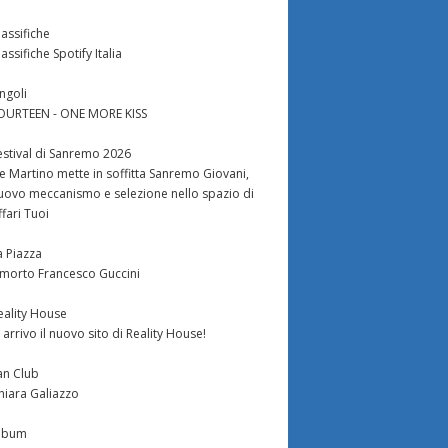
lassifiche
lassifiche Spotify Italia
ingoli
OURTEEN - ONE MORE KISS
estival di Sanremo 2026
e Martino mette in soffitta Sanremo Giovani,
uovo meccanismo e selezione nello spazio di
ffari Tuoi
a Piazza
 morto Francesco Guccini
eality House
n arrivo il nuovo sito di Reality House!
an Club
hiara Galiazzo
lbum