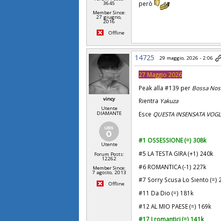
però
3645
Member Since:
27 giugno,
2016
Offline
14725
29 maggio, 2026 - 2:06
27 Maggio 2026
Peak alla #139 per
Bossa Nos
vincy
Rientra
Yakuza
Utente
Esce
QUESTA INSENSATA VOGLI
DIAMANTE
#1 OSSESSIONE (=) 308k
Utente
#5 LA TESTA GIRA (+1) 240k
Forum Posts:
12262
#6 ROMANTICA (-1) 227k
Member Since:
7 agosto, 2013
#7 Sorry Scusa Lo Siento (=) 
Offline
#11 Da Dio (=) 181k
#12 AL MIO PAESE (=) 169k
#17 I romantici (=) 141k