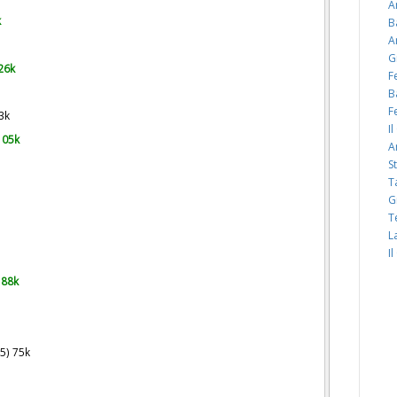
A
k
B
A
G
26k
F
B
F
3k
I
105k
A
S
T
G
T
L
I
 88k
5) 75k