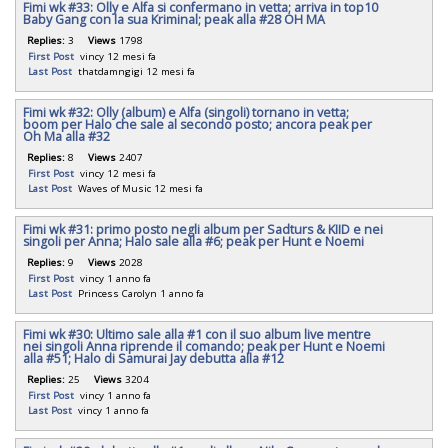
Fimi wk #33: Olly e Alfa si confermano in vetta; arriva in top10
Baby Gang con la sua Kriminal; peak alla #28 OH MA
Replies:
3
Views
1798
First Post
vincy
12 mesi fa
Last Post
thatdamngigi
12 mesi fa
Fimi wk #32: Olly (album) e Alfa (singoli) tornano in vetta;
boom per Halo che sale al secondo posto; ancora peak per
Oh Ma alla #32
Replies:
8
Views
2407
First Post
vincy
12 mesi fa
Last Post
Waves of Music
12 mesi fa
Fimi wk #31: primo posto negli album per Sadturs & KIID e nei
singoli per Anna; Halo sale alla #6; peak per Hunt e Noemi
Replies:
9
Views
2028
First Post
vincy
1 anno fa
Last Post
Princess Carolyn
1 anno fa
Fimi wk #30: Ultimo sale alla #1 con il suo album live mentre
nei singoli Anna riprende il comando; peak per Hunt e Noemi
alla #51; Halo di Samurai Jay debutta alla #12
Replies:
25
Views
3204
First Post
vincy
1 anno fa
Last Post
vincy
1 anno fa