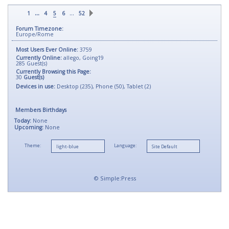
...
…
1
4
5
6
52
Forum Timezone:
Europe/Rome
Most Users Ever Online:
3759
Currently Online:
allego
,
Going19
285
Guest(s)
Currently Browsing this Page:
30
Guest(s)
Devices in use:
Desktop (235), Phone (50), Tablet (2)
Members Birthdays
Today:
None
Upcoming:
None
Theme:
Language:
©
Simple:Press