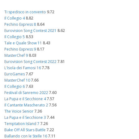
Ti spedisco in convento
9.72
Il Collegio 4
8.82
Pechino Express 8
8.64
Eurovision Song Contest 2021
8.62
Il Collegio 5
8.53
Tale e Quale Show 11
8.43
Pechino Express 9
8.17
MasterChef 9
8.03
Eurovision Song Contest 2022
7.81
L'Isola dei Famosi 16
7.78
EuroGames
7.67
MasterChef 10
7.66
Il Collegio 6
7.63
Festival di Sanremo 2022
7.60
La Pupa e il Secchione 4
7.57
Il Cantante Mascherato 2
7.56
The Voice Senior
7.36
La Pupa e il Secchione 3
7.44
Temptation Island 7
7.26
Bake Off All Stars Battle
7.22
Ballando con le Stelle 16
7.11