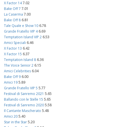
X Factor 14
7.02
Bake Off 7
7.01
La Caserma
7.00
Bake Off 8
6.81
Tale Quale e Show 10
6.78
Grande Fratello VIP 4
6.69
Temptation Island VIP 2
6.53
Amici Speciali
6.46
X Factor 13
6.42
X Factor 15
6.37
Temptation Island 8
6.36
The Voice Senior 2
6.15
Amici Celebrities
6.04
Bake Off 9
6.00
Amici 19
5.89
Grande Fratello VIP 5
5.77
Festival di Sanremo 2021
5.65
Ballando con le Stelle 15
5.65
Festival di Sanremo 2020
5.58
Il Cantante Mascherato
5.48
Amici 20
5.40
Star in the Star
5.20