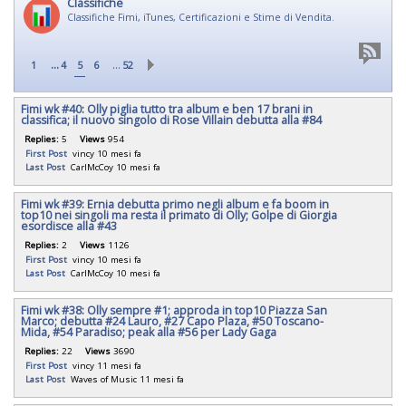
Classifiche
Classifiche Fimi, iTunes, Certificazioni e Stime di Vendita.
...
…
1
4
5
6
52
Fimi wk #40: Olly piglia tutto tra album e ben 17 brani in
classifica; il nuovo singolo di Rose Villain debutta alla #84
Replies:
5
Views
954
First Post
vincy
10 mesi fa
Last Post
CarlMcCoy
10 mesi fa
Fimi wk #39: Ernia debutta primo negli album e fa boom in
top10 nei singoli ma resta il primato di Olly; Golpe di Giorgia
esordisce alla #43
Replies:
2
Views
1126
First Post
vincy
10 mesi fa
Last Post
CarlMcCoy
10 mesi fa
Fimi wk #38: Olly sempre #1; approda in top10 Piazza San
Marco; debutta #24 Lauro, #27 Capo Plaza, #50 Toscano-
Mida, #54 Paradiso; peak alla #56 per Lady Gaga
Replies:
22
Views
3690
First Post
vincy
11 mesi fa
Last Post
Waves of Music
11 mesi fa