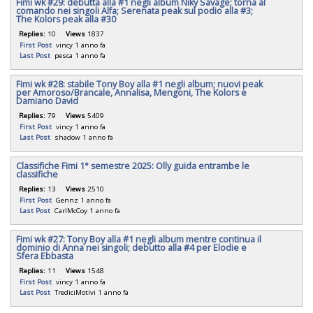
Fimi wk #29: debutta alla #1 negli album Niky Savage; torna al
comando nei singoli Alfa; Serenata peak sul podio alla #3;
The Kolors peak alla #30
Replies:
10
Views
1837
First Post
vincy
1 anno fa
Last Post
pesca
1 anno fa
Fimi wk #28: stabile Tony Boy alla #1 negli album; nuovi peak
per Amoroso/Brancale, Annalisa, Mengoni, The Kolors e
Damiano David
Replies:
79
Views
5409
First Post
vincy
1 anno fa
Last Post
shadow
1 anno fa
Classifiche Fimi 1° semestre 2025: Olly guida entrambe le
classifiche
Replies:
13
Views
2510
First Post
Gennz
1 anno fa
Last Post
CarlMcCoy
1 anno fa
Fimi wk #27: Tony Boy alla #1 negli album mentre continua il
dominio di Anna nei singoli; debutto alla #4 per Elodie e
Sfera Ebbasta
Replies:
11
Views
1548
First Post
vincy
1 anno fa
Last Post
TrediciMotivi
1 anno fa