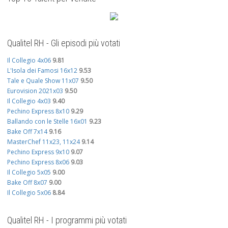
Qualitel RH - Gli episodi più votati
Il Collegio 4x06
9.81
L'Isola dei Famosi 16x12
9.53
Tale e Quale Show 11x07
9.50
Eurovision 2021x03
9.50
Il Collegio 4x03
9.40
Pechino Express 8x10
9.29
Ballando con le Stelle 16x01
9.23
Bake Off 7x14
9.16
MasterChef 11x23, 11x24
9.14
Pechino Express 9x10
9.07
Pechino Express 8x06
9.03
Il Collegio 5x05
9.00
Bake Off 8x07
9.00
Il Collegio 5x06
8.84
Qualitel RH - I programmi più votati