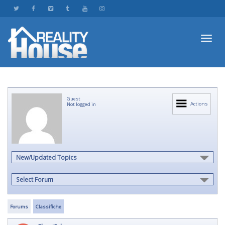
Toggl
Guest
navig
Actions
Not logged in
New/Updated Topics
Select Forum
Forums
Classifiche