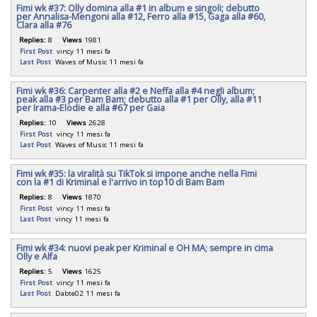
Fimi wk #37: Olly domina alla #1 in album e singoli; debutto
per Annalisa-Mengoni alla #12, Ferro alla #15, Gaga alla #60,
Clara alla #76
Replies:
8
Views
1981
First Post
vincy
11 mesi fa
Last Post
Waves of Music
11 mesi fa
Fimi wk #36: Carpenter alla #2 e Neffa alla #4 negli album;
peak alla #3 per Bam Bam; debutto alla #1 per Olly, alla #11
per Irama-Elodie e alla #67 per Gaia
Replies:
10
Views
2628
First Post
vincy
11 mesi fa
Last Post
Waves of Music
11 mesi fa
Fimi wk #35: la viralità su TikTok si impone anche nella Fimi
con la #1 di Kriminal e l'arrivo in top10 di Bam Bam
Replies:
8
Views
1870
First Post
vincy
11 mesi fa
Last Post
vincy
11 mesi fa
Fimi wk #34: nuovi peak per Kriminal e OH MA; sempre in cima
Olly e Alfa
Replies:
5
Views
1625
First Post
vincy
11 mesi fa
Last Post
Dabte02
11 mesi fa