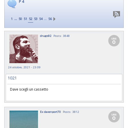
P 4
...
…
1
50
51
52
53
54
56
drugo92
Posts: 3848
24 ottobre, 2021 - 23:09
1021
Dave scegli un cassetto
Ex davenport70
Posts: 3812