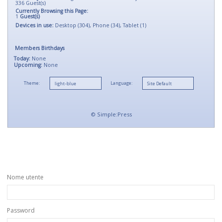
336
Guest(s)
Currently Browsing this Page:
1
Guest(s)
Devices in use:
Desktop (304), Phone (34), Tablet (1)
Members Birthdays
Today:
None
Upcoming:
None
Theme:
Language:
©
Simple:Press
Nome utente
Password