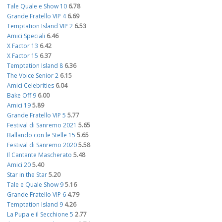
Tale Quale e Show 10
6.78
Grande Fratello VIP 4
6.69
Temptation Island VIP 2
6.53
Amici Speciali
6.46
X Factor 13
6.42
X Factor 15
6.37
Temptation Island 8
6.36
The Voice Senior 2
6.15
Amici Celebrities
6.04
Bake Off 9
6.00
Amici 19
5.89
Grande Fratello VIP 5
5.77
Festival di Sanremo 2021
5.65
Ballando con le Stelle 15
5.65
Festival di Sanremo 2020
5.58
Il Cantante Mascherato
5.48
Amici 20
5.40
Star in the Star
5.20
Tale e Quale Show 9
5.16
Grande Fratello VIP 6
4.79
Temptation Island 9
4.26
La Pupa e il Secchione 5
2.77