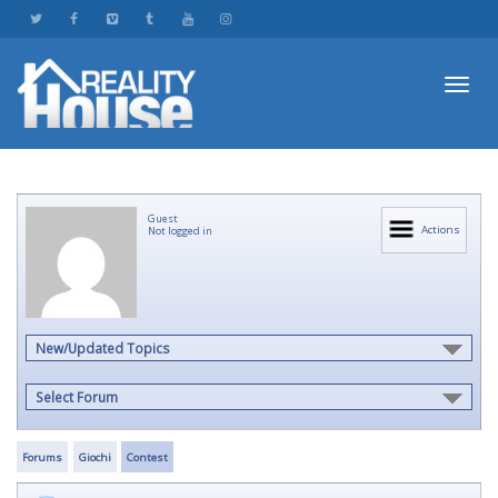
Toggl
Guest
navig
Actions
Not logged in
New/Updated Topics
Select Forum
Forums
Giochi
Contest