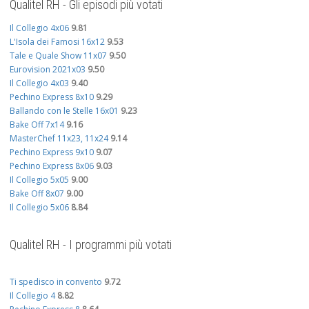
Qualitel RH - Gli episodi più votati
Il Collegio 4x06
9.81
L'Isola dei Famosi 16x12
9.53
Tale e Quale Show 11x07
9.50
Eurovision 2021x03
9.50
Il Collegio 4x03
9.40
Pechino Express 8x10
9.29
Ballando con le Stelle 16x01
9.23
Bake Off 7x14
9.16
MasterChef 11x23, 11x24
9.14
Pechino Express 9x10
9.07
Pechino Express 8x06
9.03
Il Collegio 5x05
9.00
Bake Off 8x07
9.00
Il Collegio 5x06
8.84
Qualitel RH - I programmi più votati
Ti spedisco in convento
9.72
Il Collegio 4
8.82