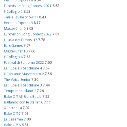
Pechino Express 8
8.64
Eurovision Song Contest 2021
8.62
Il Collegio 5
8.53
Tale e Quale Show 11
8.43
Pechino Express 9
8.17
MasterChef 9
8.03
Eurovision Song Contest 2022
7.81
L'Isola dei Famosi 16
7.78
EuroGames
7.67
MasterChef 10
7.66
Il Collegio 6
7.63
Festival di Sanremo 2022
7.60
La Pupa e il Secchione 4
7.57
Il Cantante Mascherato 2
7.56
The Voice Senior
7.36
La Pupa e il Secchione 3
7.44
Temptation Island 7
7.26
Bake Off All Stars Battle
7.22
Ballando con le Stelle 16
7.11
X Factor 14
7.02
Bake Off 7
7.01
La Caserma
7.00
Bake Off 8
6.81