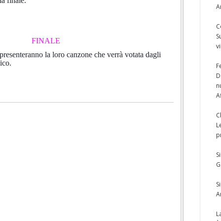
a finale.
A
C
S
FINALE
v
le presenteranno la loro canzone che verrà votata dagli
ico.
F
D
n
A
C
L
p
S
G
S
A
L