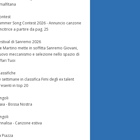
malfitana
ontest
ummer Song Contest 2026 - Annuncio canzone
incitrice a partire da pag. 25
estival di Sanremo 2026
e Martino mette in soffitta Sanremo Giovani,
uovo meccanismo e selezione nello spazio di
ffari Tuoi
lassifiche
e settimane in classifica Fimi degli ex talent
resenti in top 20
ingoli
aia - Bossa Nostra
ingoli
nnalisa - Canzone estiva
a Piazza