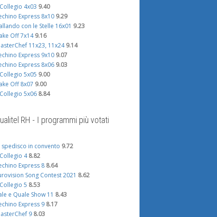
l Collegio 4x03
9.40
echino Express 8x10
9.29
allando con le Stelle 16x01
9.23
ake Off 7x14
9.16
asterChef 11x23, 11x24
9.14
echino Express 9x10
9.07
echino Express 8x06
9.03
l Collegio 5x05
9.00
ake Off 8x07
9.00
l Collegio 5x06
8.84
ualitel RH - I programmi più votati
i spedisco in convento
9.72
l Collegio 4
8.82
echino Express 8
8.64
urovision Song Contest 2021
8.62
l Collegio 5
8.53
ale e Quale Show 11
8.43
echino Express 9
8.17
asterChef 9
8.03