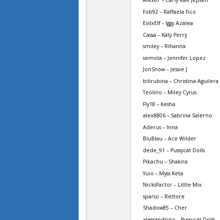
Alex87 – Carly Rae Jepsen
Fob92 – Raffaela Fico
EvilxElf – Iggy Azalea
Cassa – Katy Perry
smiley – Rihanna
semota – Jennifer Lopez
JonSnow – Jessie J
bilirubina – Christina Aguiler
Teolino – Miley Cyrus
Fly18 – Kesha
alex8806 – Sabrina Salerno
Aderus – Inna
BluBlau – Ace Wilder
dede_91 – Pussycat Dolls
Pikachu – Shakira
Yuio – Myss Keta
NicksFactor – Little Mix
sparso – Rettore
Shadow85 – Cher
alessandrino – Pussycat Dolls