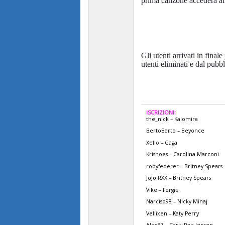
prima canzone accederà all
Gli utenti arrivati in fina
utenti eliminati e dal pubbl
ISCRIZIONI:
the_nick – Kalomira
BertoBarto – Beyonce
Xello – Gaga
Krishoes – Carolina Marconi
robyfederer – Britney Spears
JoJo RXX – Britney Spears
Vike – Fergie
Narciso98 – Nicky Minaj
Vellixen – Katy Perry