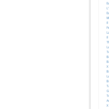
E
L
E
M
I
F
L
I
T
L
T
B
B
X
B
L
B
T
G
T
A
X