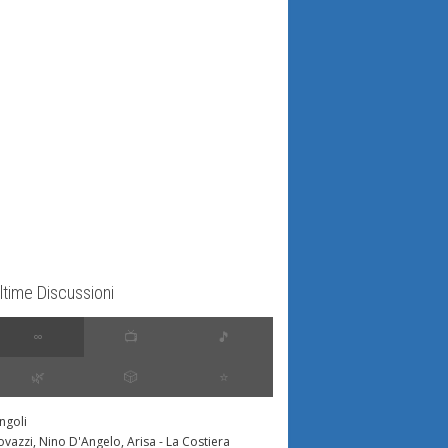
ltime Discussioni
∞
📺
🎵
🌿
🎲
⭐️
ingoli
ovazzi, Nino D'Angelo, Arisa - La Costiera