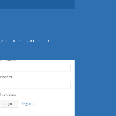
ICA
LIFE
GIOCHI
CLUB
ome utente
assword
Ricordami
Registrati