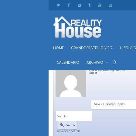
HOME
GRANDE FRATELLO VIP 7
L'ISOLA 
CALENDARIO
ARCHIVIO
Please consider registering
Guest
New / Updated Topics
Search
Advanced Search