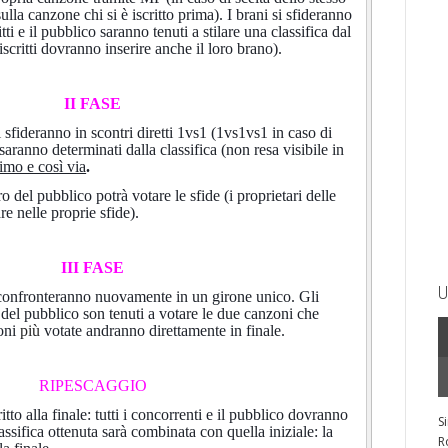
ulla canzone chi si è iscritto prima). I brani si sfideranno
itti e il pubblico saranno tenuti a stilare una classifica dal
 iscritti dovranno inserire anche il loro brano).
II FASE
i sfideranno in scontri diretti 1vs1 (1vs1vs1 in caso di
ri saranno determinati dalla classifica (non resa visibile in
imo e così via
.
 del pubblico potrà votare le sfide (i proprietari delle
e nelle proprie sfide).
III FASE
U
si confronteranno nuovamente in un girone unico. Gli
 del pubblico son tenuti a votare le due canzoni che
zoni
più
votate andranno direttamente in finale.
RIPESCAGGIO
tto alla finale: tutti i concorrenti e il pubblico dovranno
S
lassifica ottenuta sarà combinata con quella iniziale: la
R