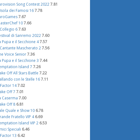
urovision Song Contest 2022
7.81
'Isola dei Famosi 16
7.78
uroGames
7.67
asterChef 10
7.66
l Collegio 6
7.63
estival di Sanremo 2022
7.60
a Pupa e il Secchione 4
7.57
l Cantante Mascherato 2
7.56
he Voice Senior
7.36
a Pupa e il Secchione 3
7.44
emptation Island 7
7.26
ake Off All Stars Battle
7.22
allando con le Stelle 16
7.11
 Factor 14
7.02
ake Off 7
7.01
a Caserma
7.00
ake Off 8
6.81
ale Quale e Show 10
6.78
rande Fratello VIP 4
6.69
emptation Island VIP 2
6.53
mici Speciali
6.46
 Factor 13
6.42