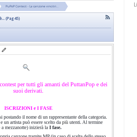
L
PuPoP Contest - La canzone vincitri…
... (Pag 45)
contest per tutti gli amanti del PuttanPop e dei
suoi derivati.
ISCRIZIONI e I FASE
si postando il nome di un rappresentante della categoria.
i e un artista può essere scelto da
più
utenti. Al termine
 a mezzanotte) inizierà la
I fase.
ropria canzone tramite MP (in caso di scelta dello stesso