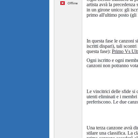
Offline
artista avrà la precedenza s
in un girone unico: gli iscr
primo all'ultimo posto (gli
In questa fase le canzoni s
iscritti dispari), tali scont
questa fase):
Primo Vs Ult
Ogni iscritto e ogni membro
canzoni non potranno votar
Le vincitrici delle sfide 
utenti eliminati e i membri
preferiscono. Le due can
Una terza canzone avrà diri
stilare una classifica. La c