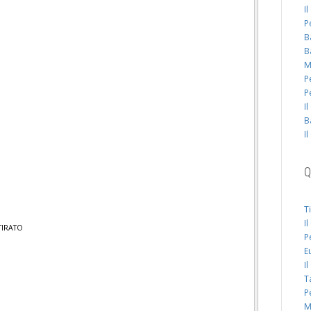
I
P
B
B
M
P
P
I
B
I
Q
T
I
TIRATO
P
E
I
T
P
M