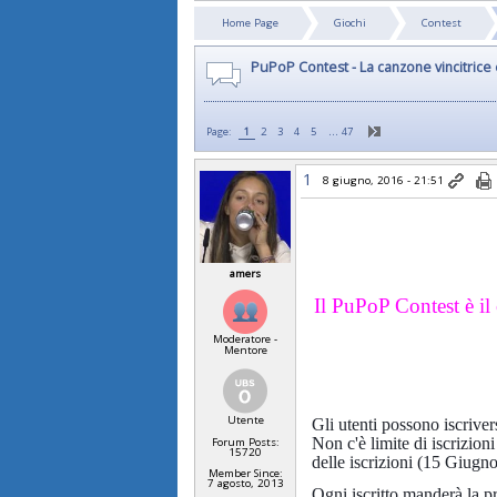
Home Page
Giochi
Contest
PuPoP Contest - La canzone vincitrice è
…
Page:
1
2
3
4
5
47
1
8 giugno, 2016 - 21:51
amers
Il PuPoP Contest è il 
Moderatore -
Mentore
Utente
Gli utenti possono iscriver
Non c'è limite di iscrizion
Forum Posts:
15720
delle iscrizioni (15 Giugno
Member Since:
7 agosto, 2013
Ogni iscritto manderà la p