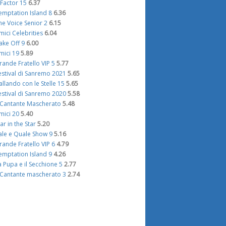
 Factor 15
6.37
emptation Island 8
6.36
he Voice Senior 2
6.15
mici Celebrities
6.04
ake Off 9
6.00
mici 19
5.89
rande Fratello VIP 5
5.77
estival di Sanremo 2021
5.65
allando con le Stelle 15
5.65
estival di Sanremo 2020
5.58
l Cantante Mascherato
5.48
mici 20
5.40
tar in the Star
5.20
ale e Quale Show 9
5.16
rande Fratello VIP 6
4.79
emptation Island 9
4.26
a Pupa e il Secchione 5
2.77
l Cantante mascherato 3
2.74