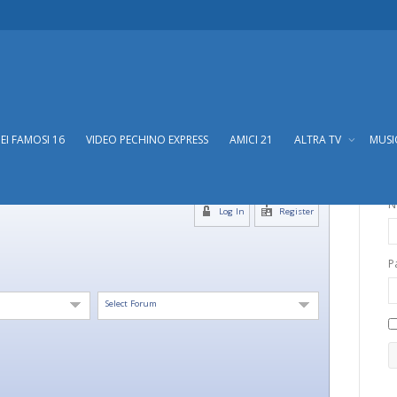
DEI FAMOSI 16
VIDEO PECHINO EXPRESS
AMICI 21
ALTRA TV
MUS
N
Log In
Register
P
Select Forum