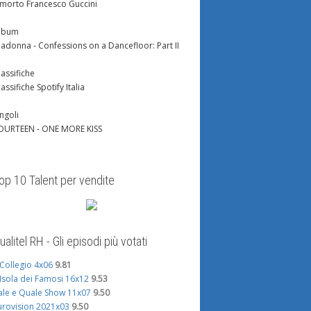
 morto Francesco Guccini
lbum
adonna - Confessions on a Dancefloor: Part II
lassifiche
lassifiche Spotify Italia
ingoli
OURTEEN - ONE MORE KISS
op 10 Talent per vendite
ualitel RH - Gli episodi più votati
l Collegio 4x06
9.81
'Isola dei Famosi 16x12
9.53
ale e Quale Show 11x07
9.50
urovision 2021x03
9.50