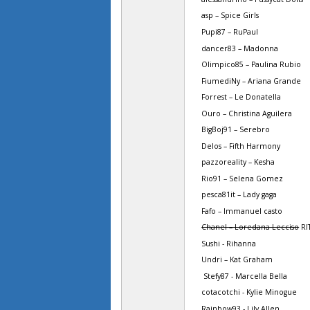
asp – Spice Girls
Pupi87 – RuPaul
dancer83 – Madonna
Olimpico85 – Paulina Rubio
FiumediNy – Ariana Grande
Forrest – Le Donatella
Ouro – Christina Aguilera
BigBoj91 – Serebro
Delos – Fifth Harmony
pazzoreality – Kesha
Rio91 – Selena Gomez
pesca81it – Lady gaga
Fafo – Immanuel casto
Chanel – Loredana Lecciso
RI
Sushi - Rihanna
Undri – Kat Graham
Stefy87 - Marcella Bella
cotacotchi - Kylie Minogue
Rainbow93 - Lily Allen