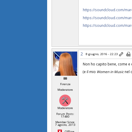
https://soundcloud.com/marce
https://soundcloud.com/marce
https://soundcloud.com/marce
2
8 giugno, 2016 - 22:23
Non ho capito bene, come e q
(e il mio
Women in Music
nel 
BB
Firenze
Moderatore
Moderatore
Forum Posts:
17480
Member Since:
7 agosto, 2013
Offline