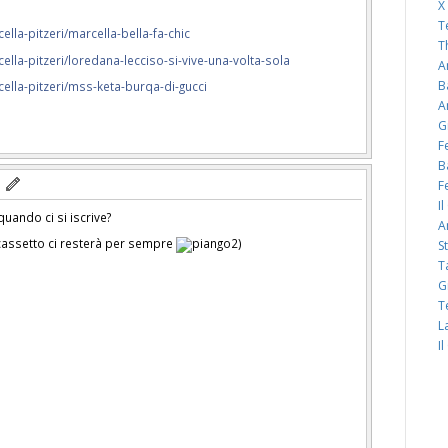
X
T
lla-pitzeri/marcella-bella-fa-chic
T
lla-pitzeri/loredana-lecciso-si-vive-una-volta-sola
A
B
lla-pitzeri/mss-keta-burqa-di-gucci
A
G
F
B
F
I
uando ci si iscrive?
A
cassetto ci resterà per sempre
)
S
T
G
T
L
I