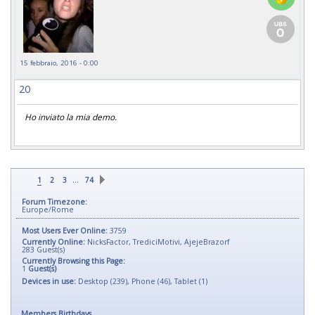
15 febbraio, 2016 - 0:00
20
Ho inviato la mia demo.
…
1
2
3
74
Forum Timezone:
Europe/Rome
Most Users Ever Online:
3759
Currently Online:
NicksFactor
,
TrediciMotivi
,
AjejeBrazorf
283
Guest(s)
Currently Browsing this Page:
1
Guest(s)
Devices in use:
Desktop (239), Phone (46), Tablet (1)
Members Birthdays