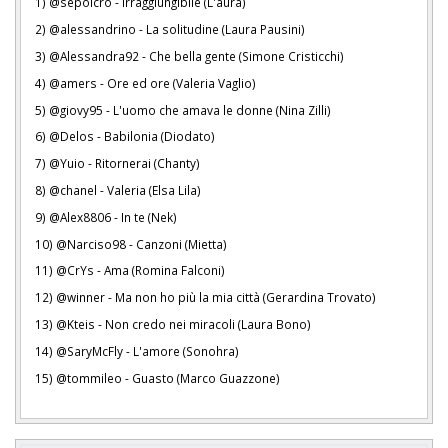
1) @sepolcro - Irraggiungibile (L'aura)
2) @alessandrino - La solitudine (Laura Pausini)
3) @Alessandra92 - Che bella gente (Simone Cristicchi)
4) @amers - Ore ed ore (Valeria Vaglio)
5) @giovy95 - L'uomo che amava le donne (Nina Zilli)
6) @Delos - Babilonia (Diodato)
7) @Yuio - Ritornerai (Chanty)
8) @chanel - Valeria (Elsa Lila)
9) @Alex8806 - In te (Nek)
10) @Narciso98 - Canzoni (Mietta)
11) @CrYs - Ama (Romina Falconi)
12) @winner - Ma non ho più la mia città (Gerardina Trovato)
13) @Kteis - Non credo nei miracoli (Laura Bono)
14) @SaryMcFly - L'amore (Sonohra)
15) @tommileo - Guasto (Marco Guazzone)