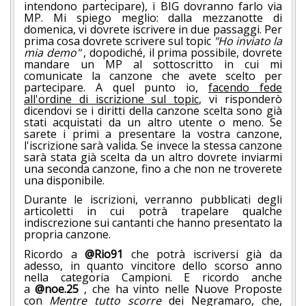
intendono partecipare), i BIG dovranno farlo via
MP. Mi spiego meglio: dalla mezzanotte di
domenica, vi dovrete iscrivere in due passaggi. Per
prima cosa dovrete scrivere sul topic
"Ho inviato la
mia demo"
, dopodiché, il prima possibile, dovrete
mandare un MP al sottoscritto in cui mi
comunicate la canzone che avete scelto per
partecipare. A quel punto io,
facendo fede
all'ordine di iscrizione sul topic
, vi risponderò
dicendovi se i diritti della canzone scelta sono già
stati acquistati da un altro utente o meno. Se
sarete i primi a presentare la vostra canzone,
l'iscrizione sarà valida. Se invece la stessa canzone
sarà stata già scelta da un altro dovrete inviarmi
una seconda canzone, fino a che non ne troverete
una disponibile.
Durante le iscrizioni, verranno pubblicati degli
articoletti in cui potrà trapelare qualche
indiscrezione sui cantanti che hanno presentato la
propria canzone.
Ricordo a
@Rio91
che potrà iscriversi già da
adesso, in quanto vincitore dello scorso anno
nella categoria Campioni. E ricordo anche
a
@noe.25
, che ha vinto nelle Nuove Proposte
con
Mentre tutto scorre
dei Negramaro, che,