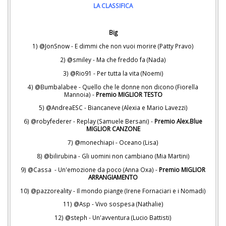
LA CLASSIFICA
Big
1) @JonSnow - E dimmi che non vuoi morire (Patty Pravo)
2) @smiley - Ma che freddo fa (Nada)
3) @Rio91 - Per tutta la vita (Noemi)
4) @Bumbalabee - Quello che le donne non dicono (Fiorella
Mannoia) -
Premio MIGLIOR TESTO
5) @AndreaESC - Biancaneve (Alexia e Mario Lavezzi)
6) @robyfederer - Replay (Samuele Bersani) -
Premio Alex.Blue
MIGLIOR CANZONE
7) @monechiapi - Oceano (Lisa)
8) @bilirubina - Gli uomini non cambiano (Mia Martini)
9) @Cassa - Un'emozione da poco (Anna Oxa) -
Premio MIGLIOR
ARRANGIAMENTO
10) @pazzoreality - Il mondo piange (Irene Fornaciari e i Nomadi)
11) @Asp - Vivo sospesa (Nathalie)
12) @steph - Un'avventura (Lucio Battisti)