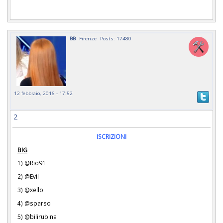
BB
Firenze
Posts: 17480
12 febbraio, 2016 - 17:52
2
ISCRIZIONI
BIG
1) @Rio91
2) @Evil
3) @xello
4) @sparso
5) @bilirubina