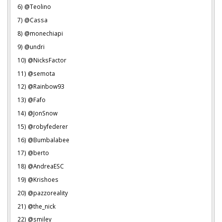
6) @Teolino
7) @Cassa
8) @monechiapi
9) @undri
10) @NicksFactor
11) @semota
12) @Rainbow93
13) @Fafo
14) @JonSnow
15) @robyfederer
16) @Bumbalabee
17) @berto
18) @AndreaESC
19) @Krishoes
20) @pazzoreality
21) @the_nick
22) @smiley