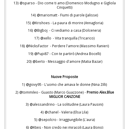
13) @sparso - Dio come ti amo (Domenico Modugno e Gigliola
Cinquetti)
14) @mariomatt - Fiumi di parole (Jalisse)
15) @Krishoes - La paura di morire (Annagloria)
16) @Bigboj - Ci vediamo a casa (Dolcenera)
17) @xello - Vita tranquilla (Tricarico)
18) @NicksFactor - Perdere l'amore (Massimo Ranieri)
19) @Pupi87 - Con te partirò (Andrea Bocelli)
20) @berto - Messaggio d'amore (Matia Bazar)
Nuove Proposte
1) @giovy95 - L'uomo che amava le donne (Nina Zilli)
2) @tommileo - Guasto (Marco Guazzone) -
Premio Alex.Blue
MIGLIOR CANZONE
3) @alessandrino - La solitudine (Laura Pausini)
4) @chanel - Valeria (Elsa Lila)
5) @sepolcro - Irraggiungibile (L'aura)
6) @Kteis - Non credo nei miracoli (Laura Bono)