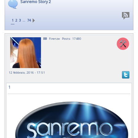
Sanremo Story 2
…
1
2
3
74
BB
Firenze
Posts: 17480
12 febbraio, 2016 - 17:51
1