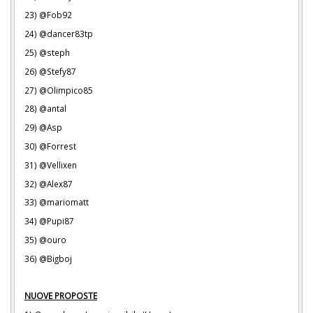
23) @Fob92
24) @dancer83tp
25) @steph
26) @Stefy87
27) @Olimpico85
28) @antal
29) @Asp
30) @Forrest
31) @Vellixen
32) @Alex87
33) @mariomatt
34) @Pupi87
35) @ouro
36) @Bigboj
NUOVE PROPOSTE