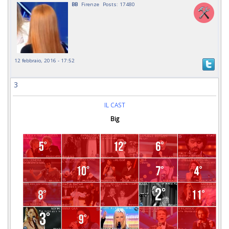
BB
Firenze
Posts: 17480
12 febbraio, 2016 - 17:52
3
IL CAST
Big