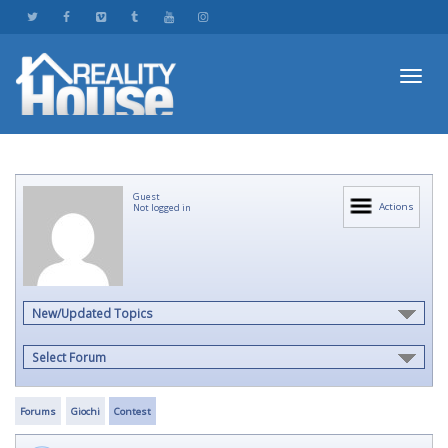
Toggl
Guest
navig
Actions
Not logged in
New/Updated Topics
Select Forum
Forums
Giochi
Contest