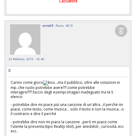
Cacciatore
anna53
Posts: 4019
23 febbraio, 2015 - 16:46
8
Carino come gioco
...ma il pubblico, oltre alle votazioni in
mp..che ruolo potrebbe avere???.come potrebbe
interagire????.faccio degli esempi (magari inadeguati) ma te li
elenco:
- potrebbe dire mi piace più una canzone di un'altra...il perché mi
piace, come testo, come musica... solo il testo e non la musica...o
il contrario e dire il perché
- potrebbe dire non mi piace la canzone ..però mi piace come
l'utente la presenta (tipo Reality Idol)..per aneddoti , curiosità..ecc
ecc..