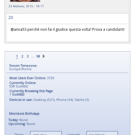
23 febbraio, 2015 - 18:17
20
@
anna53 perchè non fai il giudice questa volta? Prova a candidarti!
…
1
2
3
98
Forum Timezone:
Europe/Rome
Most Users Ever Online:
3759
Currently Online:
558
Guest(s)
Currently Browsing this Page:
1
Guest(s)
Devices in use:
Desktop (521), Phone (34), Tablet (3)
Members Birthdays
Today:
None
Upcoming:
None
Theme:
Language: