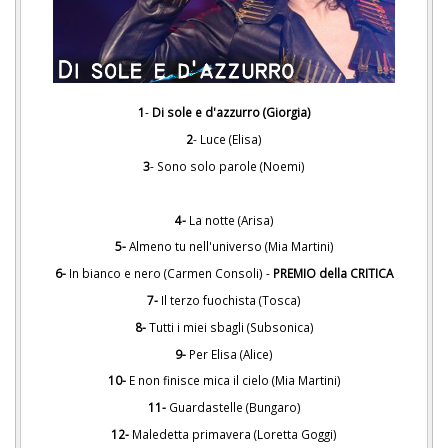
1
-
Di sole e d'azzurro (Giorgia)
2
- Luce (Elisa)
3
- Sono solo parole (Noemi)
4-
La notte (Arisa)
5-
Almeno tu nell'universo (Mia Martini)
6-
In bianco e nero (Carmen Consoli) -
PREMIO della CRITICA
7-
Il terzo fuochista (Tosca)
8-
Tutti i miei sbagli (Subsonica)
9-
Per Elisa (Alice)
10-
E non finisce mica il cielo (Mia Martini)
11-
Guardastelle (Bungaro)
12-
Maledetta primavera (Loretta Goggi)