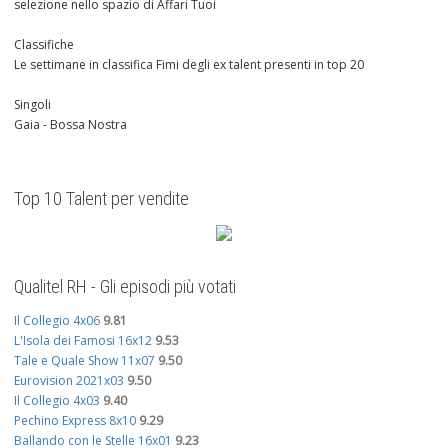
selezione nello spazio di Affari Tuoi
Classifiche
Le settimane in classifica Fimi degli ex talent presenti in top 20
Singoli
Gaia - Bossa Nostra
Top 10 Talent per vendite
Qualitel RH - Gli episodi più votati
Il Collegio 4x06
9.81
L'Isola dei Famosi 16x12
9.53
Tale e Quale Show 11x07
9.50
Eurovision 2021x03
9.50
Il Collegio 4x03
9.40
Pechino Express 8x10
9.29
Ballando con le Stelle 16x01
9.23