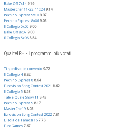
Bake Off 7x14
9.16
MasterChef 11x23, 11x24
9.14
Pechino Express 9x10
9.07
Pechino Express 8x06
9.03
Il Collegio 5x05
9.00
Bake Off 8x07
9.00
Il Collegio 5x06
8.84
Qualitel RH - I programmi più votati
Ti spedisco in convento
9.72
Il Collegio 4
8.82
Pechino Express 8
8.64
Eurovision Song Contest 2021
8.62
Il Collegio 5
8.53
Tale e Quale Show 11
8.43
Pechino Express 9
8.17
MasterChef 9
8.03
Eurovision Song Contest 2022
7.81
L'Isola dei Famosi 16
7.78
EuroGames
7.67