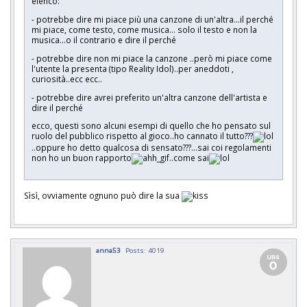
elenco:
- potrebbe dire mi piace più una canzone di un'altra...il perché
mi piace, come testo, come musica... solo il testo e non la
musica...o il contrario e dire il perché
- potrebbe dire non mi piace la canzone ..però mi piace come
l'utente la presenta (tipo Reality Idol)..per aneddoti ,
curiosità..ecc ecc..
- potrebbe dire avrei preferito un'altra canzone dell'artista e
dire il perché
ecco, questi sono alcuni esempi di quello che ho pensato sul
ruolo del pubblico rispetto al gioco..ho cannato il tutto???
..oppure ho detto qualcosa di sensato???...sai coi regolamenti
non ho un buon rapporto
..come sai
Sìsì, ovviamente ognuno può dire la sua
anna53
Posts: 4019