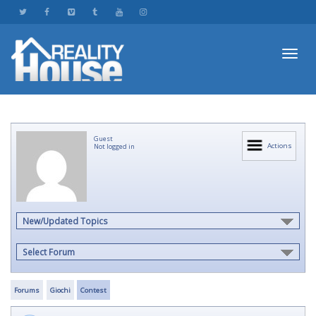
Toggl
Guest
navig
Actions
Not logged in
New/Updated Topics
Select Forum
Forums
Giochi
Contest