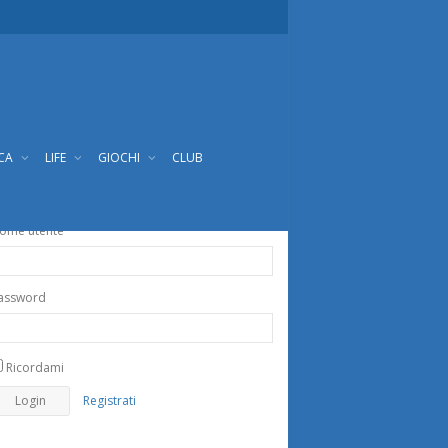
ICA
LIFE
GIOCHI
CLUB
ome utente
assword
Ricordami
Registrati