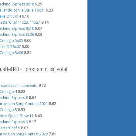
echino Express 8x10
9.29
allando con le Stelle 16x01
9.23
ake Off 7x14
9.16
asterChef 11x23, 11x24
9.14
echino Express 9x10
9.07
echino Express 8x06
9.03
l Collegio 5x05
9.00
ake Off 8x07
9.00
l Collegio 5x06
8.84
ualitel RH - I programmi più votati
i spedisco in convento
9.72
l Collegio 4
8.82
echino Express 8
8.64
urovision Song Contest 2021
8.62
l Collegio 5
8.53
ale e Quale Show 11
8.43
echino Express 9
8.17
asterChef 9
8.03
urovision Song Contest 2022
7.81