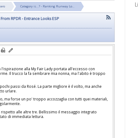
L
tero
Category is...? - Ranking Runway Lo…
s From RPDR - Entrance Looks ESP
 l'ispirazione alla My Fair Lady portata all'eccesso con
me. Il trucco la fa sembrare mia nonna, ma l'abito è troppo
pochi passi da Rosé. La parte migliore è il volto, ma anche
tto urlare.
, ma forse un po' troppo accozzaglia con tutti quei materiali,
golarmente.
 rispetto alle altre tre. Bellissimo il messaggio integrato
tato di immediata lettura.