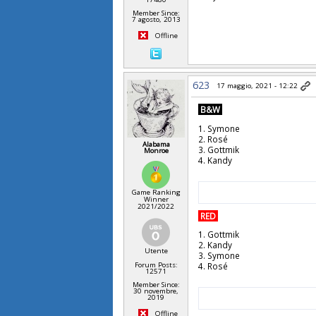
Member Since:
7 agosto, 2013
Offline
623
17 maggio, 2021 - 12:22
B&W
1. Symone
2. Rosé
Alabama
3. Gottmik
Monroe
4. Kandy
Game Ranking
Winner
2021/2022
RED
1. Gottmik
2. Kandy
Utente
3. Symone
4. Rosé
Forum Posts:
12571
Member Since:
30 novembre,
2019
Offline