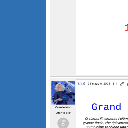
628
21 maggio, 2021 - 8:41
Grand 
Casadelvino
Utente 8xP
Ci siamo! Finalmente l'ultim
grande finale, che tipicamen
unito!
Infatti vi chiedo una 