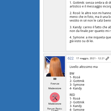
1. Gottmik: senza ombra di du
artistico e il messaggio inco
2. Rosé: le altre non mi hann
meno che in foto, ma è una bel
vestito in sé non le calzi ben
3. Kandy: carino il fatto che
non da finale per quanto mi 
4. Symone: a me inquieta quel
già visto su di lei.
622
17 maggio, 2021 - 12:21
Livello altissimo ma
BW
1- Rosè
BB
2- Gottmik
Firenze
3- Symone
4- Kandy
Moderatore
RED
1- Rosè
2- Gottmik
Moderatore
3- Kandy
Forum Posts:
4- Symone
17480