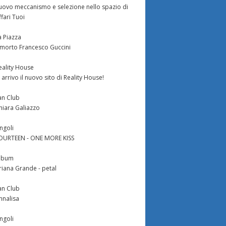
uovo meccanismo e selezione nello spazio di
ffari Tuoi
a Piazza
 morto Francesco Guccini
eality House
n arrivo il nuovo sito di Reality House!
an Club
hiara Galiazzo
ingoli
OURTEEN - ONE MORE KISS
lbum
riana Grande - petal
an Club
nnalisa
ingoli