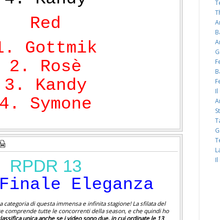
T
T
Red
A
B
A
1. Gottmik
G
2. Rosè
F
B
3. Kandy
F
I
4. Symone
A
S
T
G
T
L
I
RPDR 13
Finale Eleganza
a categoria di questa immensa e infinita stagione! La sfilata del
te comprende tutte le concorrenti della season, e che quindi ho
classifica unica anche se i video sono due, in cui ordinate le 13