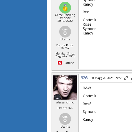
Kandy
Red
Game Ranking
Winner
Gottmik
2019/2020
Rosé
Symone
Kandy
Utente
Forum Posts:
10757
Member Since:
7 agosto, 2013
Offline
626
20 maggio, 2021 - 9:55
B&W
Gottmik
alessandrino
Rosé
Utente 8xP
Symone
Kandy
Utente