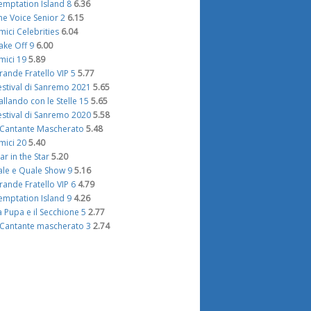
emptation Island 8
6.36
he Voice Senior 2
6.15
mici Celebrities
6.04
ake Off 9
6.00
mici 19
5.89
rande Fratello VIP 5
5.77
estival di Sanremo 2021
5.65
allando con le Stelle 15
5.65
estival di Sanremo 2020
5.58
l Cantante Mascherato
5.48
mici 20
5.40
tar in the Star
5.20
ale e Quale Show 9
5.16
rande Fratello VIP 6
4.79
emptation Island 9
4.26
a Pupa e il Secchione 5
2.77
l Cantante mascherato 3
2.74