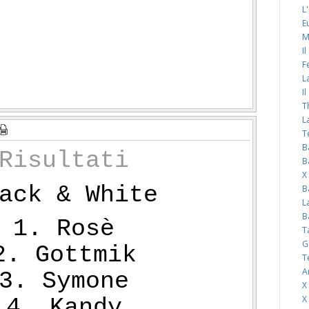
L
E
M
I
F
L
I
T
L
T
B
Risultati
B
X
ack & White
B
L
B
1. Rosè
T
G
2. Gottmik
T
A
3. Symone
X
X
4. Kandy