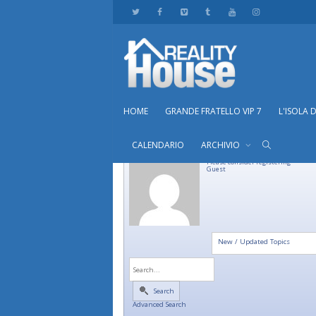
HOME
GRANDE FRATELLO VIP 7
L'ISOLA 
CALENDARIO
ARCHIVIO
Please consider registering
Guest
New / Updated Topics
Search
Advanced Search