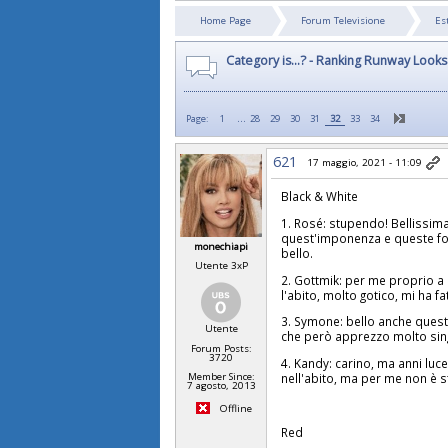
Home Page
Forum Televisione
Es
Category is...? - Ranking Runway Look
...
Page:
1
28
29
30
31
32
33
34
621
17 maggio, 2021 - 11:09
Black & White
1. Rosé: stupendo! Bellissima
quest'imponenza e queste for
monechiapi
bello.
Utente 3xP
2. Gottmik: per me proprio a 
l'abito, molto gotico, mi ha fa
3. Symone: bello anche questo
Utente
che però apprezzo molto sin
Forum Posts:
3720
4. Kandy: carino, ma anni luce
Member Since:
nell'abito, ma per me non è s
7 agosto, 2013
Offline
Red