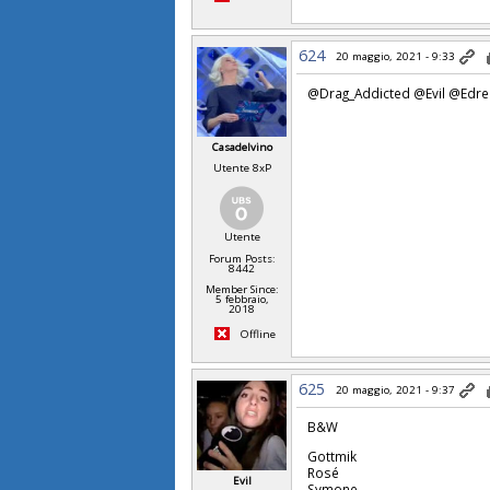
624
20 maggio, 2021 - 9:33
@Drag_Addicted @Evil @Edre
Casadelvino
Utente 8xP
Utente
Forum Posts:
8442
Member Since:
5 febbraio,
2018
Offline
625
20 maggio, 2021 - 9:37
B&W
Gottmik
Rosé
Evil
Symone