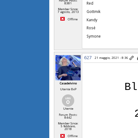
Forum Posts:
Red
8381
Member Since:
Gottmik
7 agosto, 2013
Offline
Kandy
Rosé
Symone
627
21 maggio, 2021 - 8:36
Bl
Casadelvino
Utente 8xP
Utente
Forum Posts:
8442
Member Since:
5 febbraio,
2018
Offline