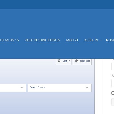
DEI FAMOSI 16
VIDEO PECHINO EXPRESS
AMICI 21
ALTRA TV
MUS
N
Log In
Register
P
Select Forum