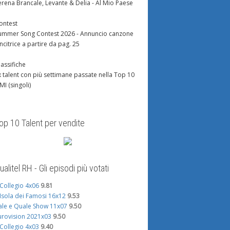
erena Brancale, Levante & Delia - Al Mio Paese
ontest
ummer Song Contest 2026 - Annuncio canzone
incitrice a partire da pag. 25
lassifiche
x talent con più settimane passate nella Top 10
IMI (singoli)
op 10 Talent per vendite
ualitel RH - Gli episodi più votati
l Collegio 4x06
9.81
'Isola dei Famosi 16x12
9.53
ale e Quale Show 11x07
9.50
urovision 2021x03
9.50
l Collegio 4x03
9.40