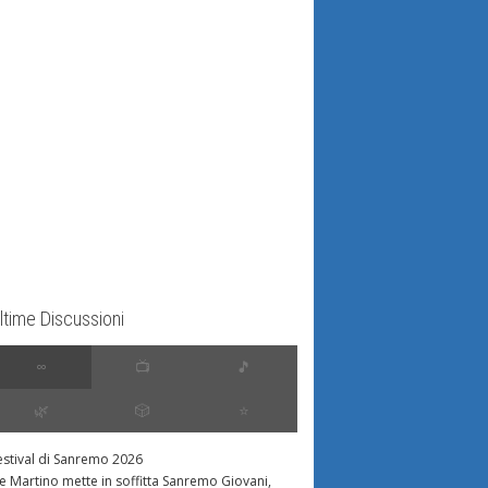
ltime Discussioni
∞
📺
🎵
🌿
🎲
⭐️
estival di Sanremo 2026
e Martino mette in soffitta Sanremo Giovani,