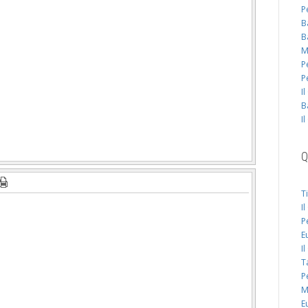
P
B
B
M
P
P
I
B
I
Q
T
I
P
E
I
T
P
M
E