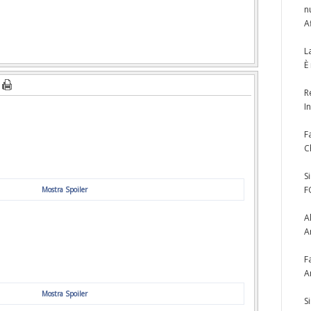
n
A
L
È
R
I
F
C
S
F
Mostra Spoiler
A
A
F
A
Mostra Spoiler
S