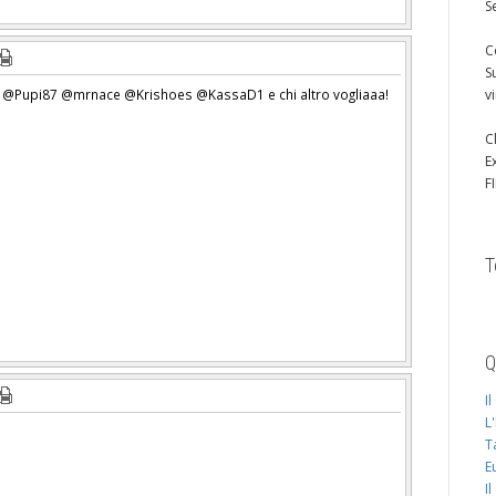
S
C
S
 @Pupi87 @mrnace @Krishoes @KassaD1 e chi altro vogliaaa!
v
C
E
F
T
Q
I
L
T
E
I