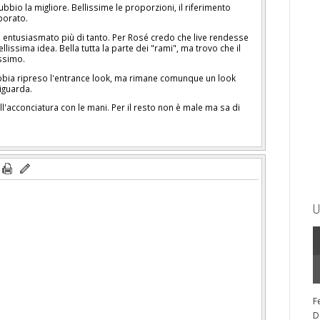
bbio la migliore. Bellissime le proporzioni, il riferimento
rporato.
o entusiasmato più di tanto. Per Rosé credo che live rendesse
lissima idea. Bella tutta la parte dei "rami", ma trovo che il
issimo.
 abbia ripreso l'entrance look, ma rimane comunque un look
riguarda.
l'acconciatura con le mani. Per il resto non è male ma sa di
U
F
D