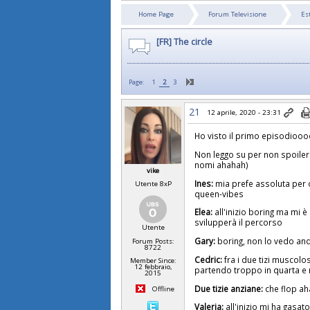
Home Page
Forum Televisione
Es
[FR] The circle
Page:
1
2
3
21
12 aprile, 2020 - 23:31
Ho visto il primo episodioo
Non leggo su per non spoiler
nomi ahahah)
vike
Ines:
mia prefe assoluta per o
Utente 8xP
queen-vibes
Elea:
all'inizio boring ma mi 
svilupperà il percorso
Utente
Gary:
boring, non lo vedo an
Forum Posts:
8722
Cedric:
fra i due tizi muscol
Member Since:
12 febbraio,
partendo troppo in quarta e r
2015
Due tizie anziane:
che flop a
Offline
Valeria:
all'inizio mi ha gasa