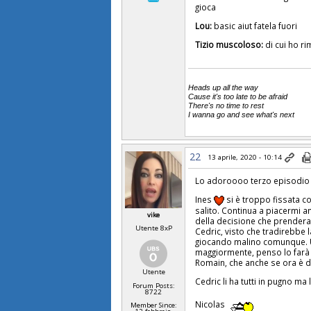
gioca
Lou:
basic aiut fatela fuori
Tizio muscoloso:
di cui ho r
Heads up all the way
Cause it's too late to be afraid
There's no time to rest
I wanna go and see what's next
22
13 aprile, 2020 - 10:14
Lo adoroooo terzo episodio 
Ines
si è troppo fissata co
salito. Continua a piacermi a
vike
della decisione che prendera
Utente 8xP
Cedric, visto che tradirebbe l
giocando malino comunque. U
maggiormente, penso lo farà 
Romain, che anche se ora è d
Utente
Cedric li ha tutti in pugno m
Forum Posts:
8722
Nicolas
Member Since: