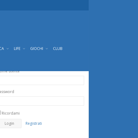
ICA
LIFE
GIOCHI
CLUB
ome utente
assword
Ricordami
Registrati