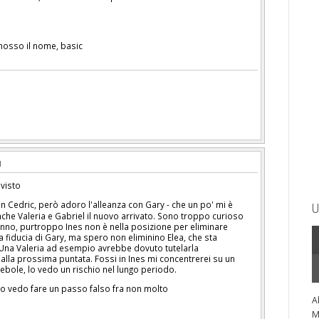
imosso il nome, basic
visto
n Cedric, però adoro l'alleanza con Gary - che un po' mi è
U
nche Valeria e Gabriel il nuovo arrivato. Sono troppo curioso
nno, purtroppo Ines non è nella posizione per eliminare
a fiducia di Gary, ma spero non eliminino Elea, che sta
na Valeria ad esempio avrebbe dovuto tutelarla
alla prossima puntata. Fossi in Ines mi concentrerei su un
ebole, lo vedo un rischio nel lungo periodo.
a lo vedo fare un passo falso fra non molto
A
M