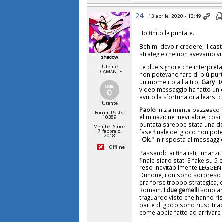
24
13 aprile, 2020 - 13:49
Ho finito le puntate.
Beh mi devo ricredere, il cas
strategie che non avevamo vis
shadow
Le due signore che interpre
Utente
DIAMANTE
non potevano fare di più pu
un momento all'altro,
Gary
HA
video messaggio ha fatto un 
avuto la sfortuna di allearsi
Utente
Paolo
inizialmente pazzesco 
Forum Posts:
eliminazione inevitabile, cos
10389
puntata sarebbe stata una de
Member Since:
fase finale del gioco non pot
7 febbraio,
2018
"
Ok."
in risposta al messagg
Offline
Passando ai finalisti, innanz
finale siano stati 3 fake su 5
reso inevitabilmente LEGGENDA
Dunque, non sono sorpreso d
era forse troppo strategica, e
Romain.
I due gemelli
sono arr
traguardo visto che hanno risc
parte di gioco sono riusciti 
come abbia fatto ad arrivare 