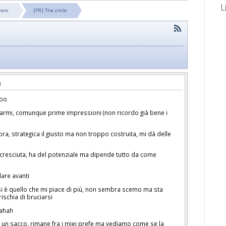
L
tero
[FR] The circle
ooo
armi, comunque prime impressioni (non ricordo già bene i
ra, strategica il giusto ma non troppo costruita, mi dà delle
è cresciuta, ha del potenziale ma dipende tutto da come
dare avanti
osi è quello che mi piace di più, non sembra scemo ma sta
ischia di bruciarsi
hahah
to un sacco, rimane fra i miei prefe ma vediamo come se la