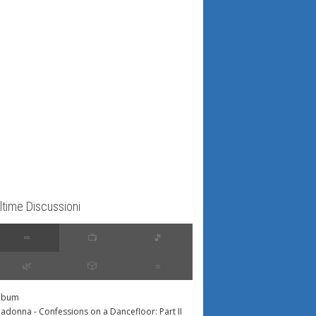
ltime Discussioni
∞
📺
🎵
🌿
🎲
⭐️
lbum
adonna - Confessions on a Dancefloor: Part II