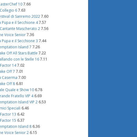
asterChef 10
7.66
l Collegio 6
7.63
estival di Sanremo 2022
7.60
a Pupa e il Secchione 4
7.57
l Cantante Mascherato 2
7.56
he Voice Senior
7.36
a Pupa e il Secchione 3
7.44
emptation Island 7
7.26
ake Off All Stars Battle
7.22
allando con le Stelle 16
7.11
 Factor 14
7.02
ake Off 7
7.01
a Caserma
7.00
ake Off 8
6.81
ale Quale e Show 10
6.78
rande Fratello VIP 4
6.69
emptation Island VIP 2
6.53
mici Speciali
6.46
 Factor 13
6.42
 Factor 15
6.37
emptation Island 8
6.36
he Voice Senior 2
6.15