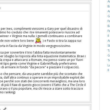
A
B
A
G
F
B
per Ines, complimenti vivissimi a Gary per quel disastro di
F
timo ho creduto che i tre rimanenti potessero riuscire ad
I
mwinner + Virginie ma nulla: i gemelli continuano a combinare
bile non volere loro bene
) e Paolo si tira la zappa sui
A
S
orta in faccia da Virginie in modo vergognosissimo.
T
a per sovvertire il trio l'abbia fatta involontariamente
G
 sbaglio la risposta alla finta equazione matematica. Bravi i
e la crepa e attaccarsi a Romain, ma penso siano un po' fuori
T
 tipo gente come Virginie e Gabriel/Rudy preferiranno
L
e di arrivare in fondo "da pecore" e piazzare il colpaccio).
I
 so che pensare, da una parte sarebbe più che scontato che
ia, dall'altra continuo a sperare in un improbabile exploit dei
bbe perché son stati dei concorrenti meravigliosi, ma una loro
i più il flaw di questo gioco (ovvero il fatto che a The Circle il
bravo o il piu popolare, ma chi riesce a stare sotto traccia e
imo ranking)