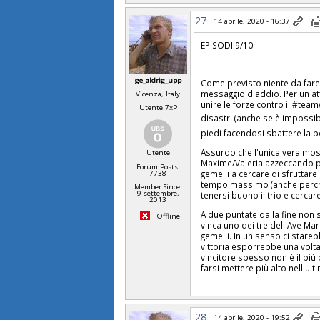
27
14 aprile, 2020 - 16:37
EPISODI 9/10
ge_aldrig_upp
Come previsto niente da fare 
messaggio d'addio. Per un at
Vicenza, Italy
unire le forze contro il #tea
Utente 7xP
disastri (anche se è impossi
piedi facendosi sbattere la p
Assurdo che l'unica vera moss
Utente
Maxime/Valeria azzeccando per
Forum Posts:
gemelli a cercare di sfruttar
7738
tempo massimo (anche perché
Member Since:
9 settembre,
tenersi buono il trio e cercar
2013
A due puntate dalla fine non
Offline
vinca uno dei tre dell'Ave Mar
gemelli. In un senso ci stare
vittoria esporrebbe una volta d
vincitore spesso non è il più 
farsi mettere più alto nell'ult
28
14 aprile, 2020 - 19:52