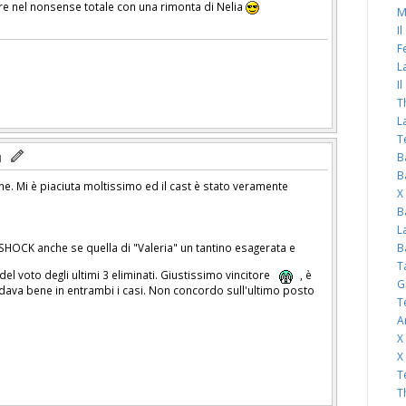
re nel nonsense totale con una rimonta di Nelia
M
I
F
L
I
T
L
T
B
B
one. Mi è piaciuta moltissimo ed il cast è stato veramente
X
B
L
B
 SHOCK anche se quella di "Valeria" un tantino esagerata e
T
del voto degli ultimi 3 eliminati. Giustissimo vincitore
, è
G
ndava bene in entrambi i casi. Non concordo sull'ultimo posto
T
A
X
X
T
T