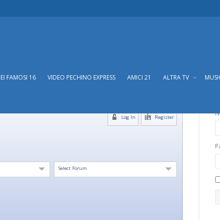
DEI FAMOSI 16
VIDEO PECHINO EXPRESS
AMICI 21
ALTRA TV
MUS
N
Log In
Register
P
Select Forum