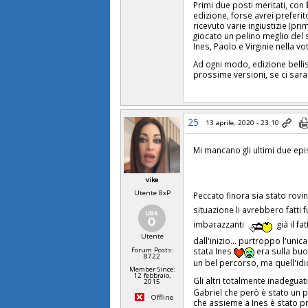
Primi due posti meritati, con
edizione, forse avrei preferit
ricevuto varie ingiustizie (pr
giocato un pelino meglio del
Ines, Paolo e Virginie nella vo
Ad ogni modo, edizione bellis
prossime versioni, se ci sar
25
13 aprile, 2020 - 23:10
Mi mancano gli ultimi due e
vike
Utente 8xP
Peccato finora sia stato rovin
situazione li avrebbero fatti
imbarazzanti
già il 
Utente
dall'inizio… purtroppo l'uni
Forum Posts:
stata Ines
era sulla buo
8722
un bel percorso, ma quell'idi
Member Since:
12 febbraio,
Gli altri totalmente inadegua
2015
Gabriel che però è stato un
Offline
che assieme a Ines è stato p