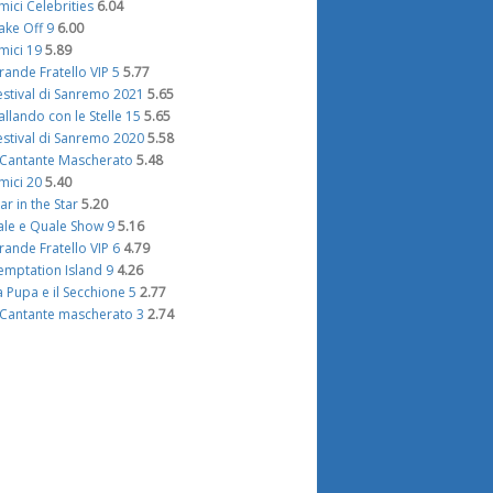
mici Celebrities
6.04
ake Off 9
6.00
mici 19
5.89
rande Fratello VIP 5
5.77
estival di Sanremo 2021
5.65
allando con le Stelle 15
5.65
estival di Sanremo 2020
5.58
l Cantante Mascherato
5.48
mici 20
5.40
tar in the Star
5.20
ale e Quale Show 9
5.16
rande Fratello VIP 6
4.79
emptation Island 9
4.26
a Pupa e il Secchione 5
2.77
l Cantante mascherato 3
2.74