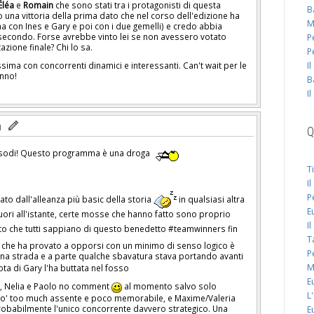
Éléa
e
Romain
che sono stati tra i protagonisti di questa
B
o una vittoria della prima dato che nel corso dell'edizione ha
M
ima con Ines e Gary e poi con i due gemelli) e credo abbia
 secondo. Forse avrebbe vinto lei se non avessero votato
P
tazione finale? Chi lo sa.
P
I
sima con concorrenti dinamici e interessanti. Can't wait per le
anno!
B
I
Q
pisodi! Questo programma è una droga
T
I
P
ato dall'alleanza più basic della storia
in qualsiasi altra
E
 fuori all'istante, certe mosse che hanno fatto sono proprio
I
fatto che tutti sappiano di questo benedetto #teamwinners fin
T
ca che ha provato a opporsi con un minimo di senso logico è
P
na strada e a parte qualche sbavatura stava portando avanti
M
ota di Gary l'ha buttata nel fosso
E
ti, Nelia e Paolo no comment
al momento salvo solo
L
 po' too much assente e poco memorabile, e Maxime/Valeria
robabilmente l'unico concorrente davvero strategico. Una
E