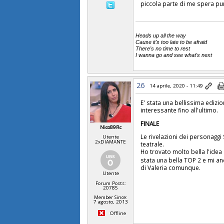
piccola parte di me spera pu
Heads up all the way
Cause it's too late to be afraid
There's no time to rest
I wanna go and see what's next
26
14 aprile, 2020 - 11:49
E' stata una bellissima edizi
interessante fino all'ultimo.
FINALE
Nico89Rc
Le rivelazioni dei personaggi
Utente
2xDIAMANTE
teatrale.
Ho trovato molto bella l'idea 
stata una bella TOP 2 e mi a
di Valeria comunque.
Utente
Forum Posts:
20785
Member Since:
7 agosto, 2013
Offline