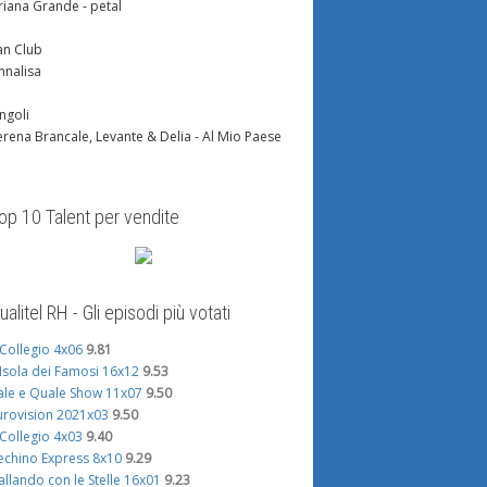
riana Grande - petal
an Club
nnalisa
ingoli
erena Brancale, Levante & Delia - Al Mio Paese
op 10 Talent per vendite
ualitel RH - Gli episodi più votati
l Collegio 4x06
9.81
'Isola dei Famosi 16x12
9.53
ale e Quale Show 11x07
9.50
urovision 2021x03
9.50
l Collegio 4x03
9.40
echino Express 8x10
9.29
allando con le Stelle 16x01
9.23