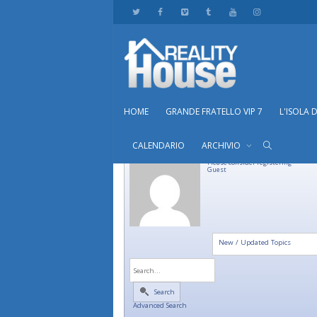
HOME
GRANDE FRATELLO VIP 7
L'ISOLA 
CALENDARIO
ARCHIVIO
Please consider registering
Guest
New / Updated Topics
Search
Advanced Search