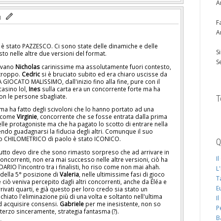
A
F
A
t è stato PAZZESCO. Ci sono state delle dinamiche e delle
S
to nelle altre due versioni del format.
S
tavano
Nicholas
carinissime ma assolutamente fuori contesto,
rtroppo.
Cedric
si è bruciato subito ed era chiaro uscisse da
 GIOCATO MALISSIMO, dall'inizio fino alla fine, pure con il
casino lol,
Ines
sulla carta era un concorrente forte ma ha
 con le persone sbagliate.
T
ma ha fatto degli scivoloni che lo hanno portato ad una
ì come
Virginie
, concorrente che se fosse entrata dalla prima
lle protagoniste ma che ha pagato lo scotto di entrare nella
endo guadagnarsi la fiducia degli altri. Comunque il suo
io CHILOMETRICO di paolo è stato ICONICO.
Q
itutto devo dire che sono rimasto sorpreso che ad arrivare in
I
 concorrenti, non era mai successo nelle altre versioni, ciò ha
RIO l'incontro tra i finalisti, ho riso come non mai ahah.
L
ella 5° posizione di
Valeria
, nelle ultimissime fasi di gioco
T
 ciò veniva percepito dagli altri concorrenti, anche da Éléa e
E
ivati quarti, e già questo per loro credo sia stato un
hiato l'eliminazione più di una volta e soltanto nell'ultima
I
ad acquisire consensi.
Gabriele
per me inesistente, non so
P
terzo sinceramente, strategia fantasma (?).
B