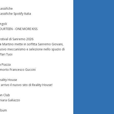
lassifiche
lassifiche Spotify Italia
ingoli
OURTEEN - ONE MORE KISS
estival di Sanremo 2026
e Martino mette in soffitta Sanremo Giovani,
uovo meccanismo e selezione nello spazio di
ffari Tuoi
a Piazza
 morto Francesco Guccini
eality House
n arrivo il nuovo sito di Reality House!
an Club
hiara Galiazzo
lbum