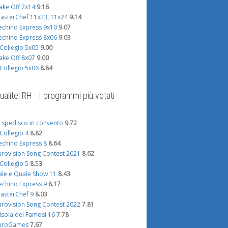
ake Off 7x14
9.16
asterChef 11x23, 11x24
9.14
echino Express 9x10
9.07
echino Express 8x06
9.03
l Collegio 5x05
9.00
ake Off 8x07
9.00
l Collegio 5x06
8.84
ualitel RH - I programmi più votati
i spedisco in convento
9.72
l Collegio 4
8.82
echino Express 8
8.64
urovision Song Contest 2021
8.62
l Collegio 5
8.53
ale e Quale Show 11
8.43
echino Express 9
8.17
asterChef 9
8.03
urovision Song Contest 2022
7.81
'Isola dei Famosi 16
7.78
uroGames
7.67