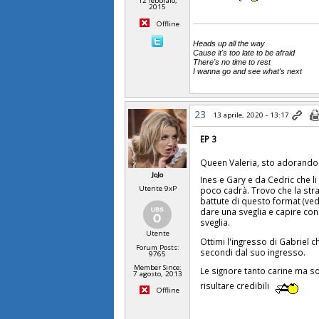
12 febbraio,
2015
Offline
Heads up all the way
Cause it's too late to be afraid
There's no time to rest
I wanna go and see what's next
23
13 aprile, 2020 - 13:17
EP 3
Queen Valeria, sto adorand
JoJo
Ines e Gary e da Cedric che 
Utente 9xP
poco cadrà. Trovo che la stra
battute di questo format (ved
dare una sveglia e capire con
sveglia.
Utente
Ottimi l'ingresso di Gabriel c
Forum Posts:
secondi dal suo ingresso.
9765
Member Since:
Le signore tanto carine ma 
7 agosto, 2013
risultare credibili
Offline