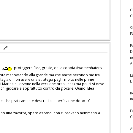
C
C
S
F
F
D
n
A
o
proteggere Elea, grazie, dalla coppia #womenhaters
li sta manovrando alla grande ma che anche secondo me tra
L
tegia di non avere una strategia paghi molto nelle prime
È
i Marina e Lorayne nella versione brasiliana) ma poi ci si deve
 chi giocare e soprattutto contro chi giocare. Quindi Elea
R
I
he li ha praticamente descritti alla perfezione dopo 10
F
sono una zavorra, spero escano, non ci provano nemmeno a
C
A