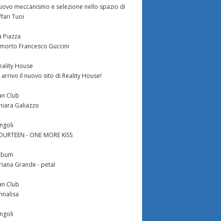
uovo meccanismo e selezione nello spazio di
ffari Tuoi
a Piazza
 morto Francesco Guccini
eality House
n arrivo il nuovo sito di Reality House!
an Club
hiara Galiazzo
ingoli
OURTEEN - ONE MORE KISS
lbum
riana Grande - petal
an Club
nnalisa
ingoli