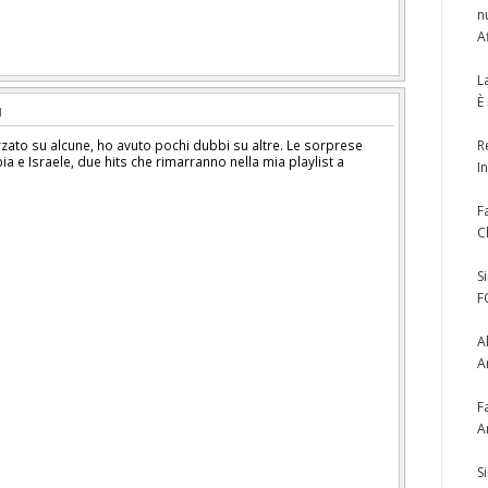
n
A
L
È
zato su alcune, ho avuto pochi dubbi su altre. Le sorprese
R
ia e Israele, due hits che rimarranno nella mia playlist a
I
F
C
S
F
A
A
F
A
S