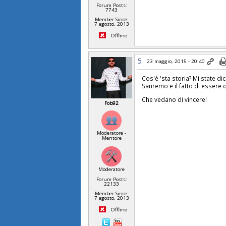
Forum Posts:
7743
Member Since:
7 agosto, 2013
Offline
5
23 maggio, 2015 - 20:40
Cos'è 'sta storia? Mi state di
Sanremo e il fatto di essere 
Che vedano di vincere!
Fob92
Moderatore -
Mentore
Moderatore
Forum Posts:
22133
Member Since:
7 agosto, 2013
Offline