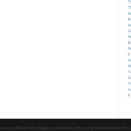
T
T
A
B
A
G
F
B
F
I
A
S
T
G
T
L
I
non è affiliato né collegato ai produttori, reti e programmi televisivi che 