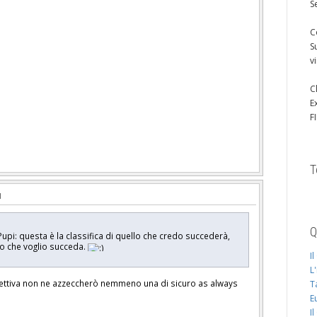
S
C
S
v
C
E
F
T
Q
pi: questa è la classifica di quello che credo succederà,
o che voglio succeda.
I
L
ggettiva non ne azzeccherò nemmeno una di sicuro as always
T
E
I