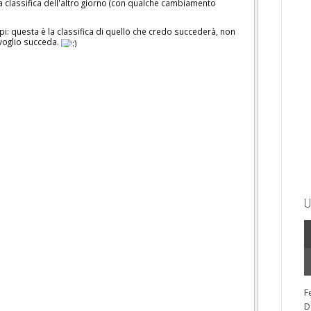
a classifica dell'altro giorno (con qualche cambiamento
)
: questa è la classifica di quello che credo succederà, non
voglio succeda.
U
F
D