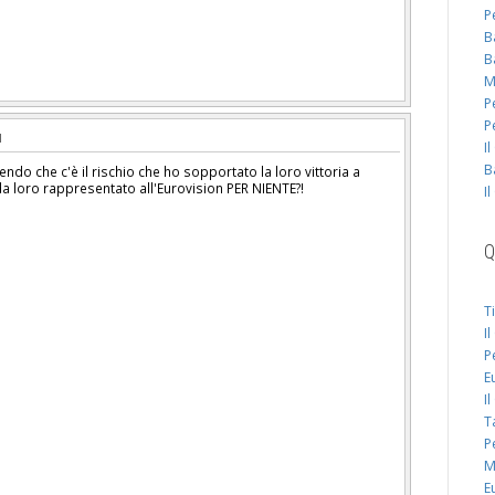
P
B
B
M
P
P
I
B
cendo che c'è il rischio che ho sopportato la loro vittoria a
da loro rappresentato all'Eurovision PER NIENTE?!
I
Q
T
I
P
E
I
T
P
M
E