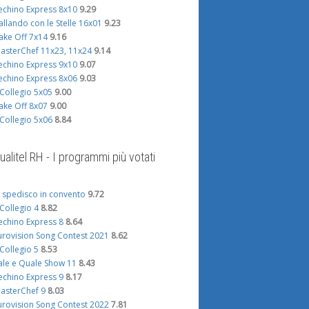
echino Express 8x10
9.29
allando con le Stelle 16x01
9.23
ake Off 7x14
9.16
asterChef 11x23, 11x24
9.14
echino Express 9x10
9.07
echino Express 8x06
9.03
l Collegio 5x05
9.00
ake Off 8x07
9.00
l Collegio 5x06
8.84
ualitel RH - I programmi più votati
i spedisco in convento
9.72
l Collegio 4
8.82
echino Express 8
8.64
urovision Song Contest 2021
8.62
l Collegio 5
8.53
ale e Quale Show 11
8.43
echino Express 9
8.17
asterChef 9
8.03
urovision Song Contest 2022
7.81