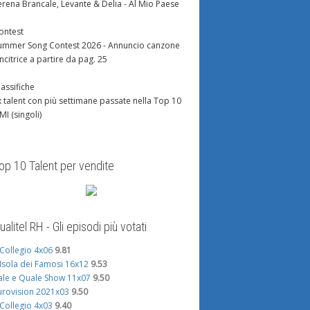
erena Brancale, Levante & Delia - Al Mio Paese
ontest
ummer Song Contest 2026 - Annuncio canzone
incitrice a partire da pag. 25
lassifiche
x talent con più settimane passate nella Top 10
IMI (singoli)
op 10 Talent per vendite
ualitel RH - Gli episodi più votati
l Collegio 4x06
9.81
'Isola dei Famosi 16x12
9.53
ale e Quale Show 11x07
9.50
urovision 2021x03
9.50
l Collegio 4x03
9.40