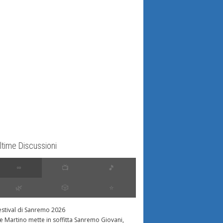
ltime Discussioni
∞
📺
🎵
🌿
🎲
⭐️
estival di Sanremo 2026
e Martino mette in soffitta Sanremo Giovani,