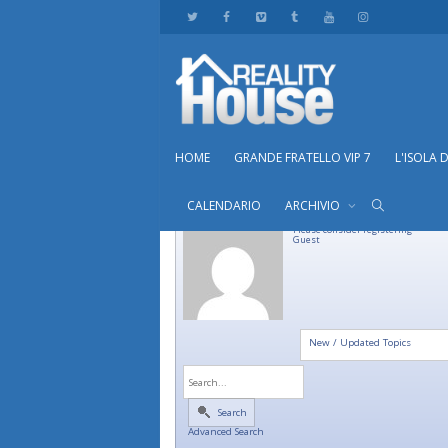
HOME
GRANDE FRATELLO VIP 7
L'ISOLA 
CALENDARIO
ARCHIVIO
Please consider registering
Guest
New / Updated Topics
Search
Advanced Search