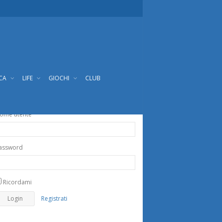
ICA
LIFE
GIOCHI
CLUB
ome utente
assword
Ricordami
Registrati