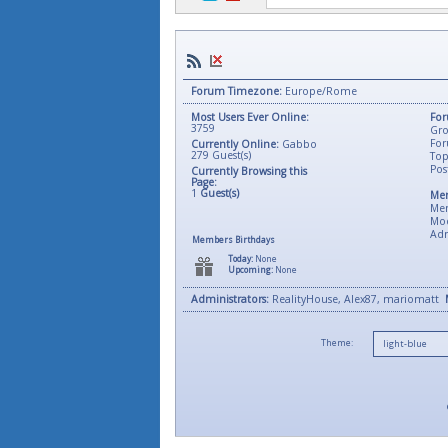
Forum Timezone:
Europe/Rome
Most Users Ever Online:
For
3759
Gro
For
Currently Online:
Gabbo
279
Guest(s)
Top
Pos
Currently Browsing this
Page:
1
Guest(s)
Mem
Me
Mod
Adm
Members Birthdays
Today:
None
Upcoming:
None
Administrators:
RealityHouse, Alex87, mariomatt
Theme: