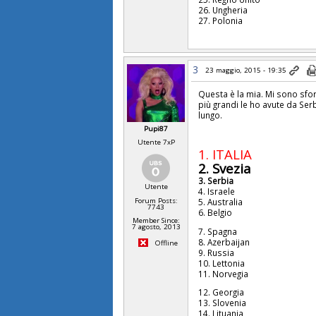
26. Ungheria
27. Polonia
3
23 maggio, 2015 - 19:35
Questa è la mia. Mi sono sfor
più grandi le ho avute da Serb
lungo.
Pupi87
Utente 7xP
1. ITALIA
2. Svezia
3. Serbia
Utente
4. Israele
Forum Posts:
5. Australia
7743
6. Belgio
Member Since:
7 agosto, 2013
7. Spagna
8. Azerbaijan
Offline
9. Russia
10. Lettonia
11. Norvegia
12. Georgia
13. Slovenia
14. Lituania