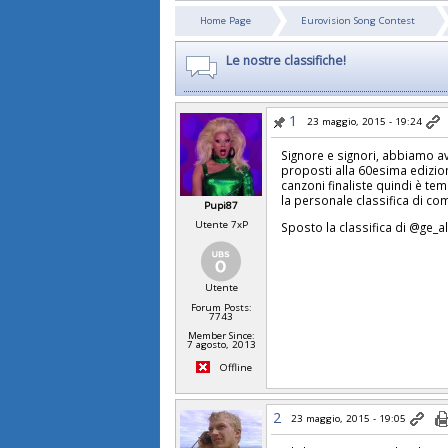
Home Page
Eurovision Song Contest
Le nostre classifiche!
1
23 maggio, 2015 - 19:24
Signore e signori, abbiamo av
proposti alla 60esima edizio
canzoni finaliste quindi è tem
la personale classifica di co
Pupi87
Utente 7xP
Sposto la classifica di @ge_
Utente
Forum Posts:
7743
Member Since:
7 agosto, 2013
Offline
2
23 maggio, 2015 - 19:05