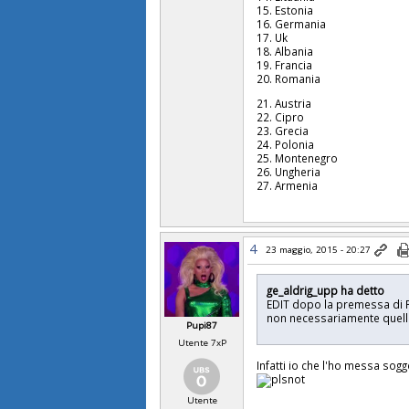
15. Estonia
16. Germania
17. Uk
18. Albania
19. Francia
20. Romania
21. Austria
22. Cipro
23. Grecia
24. Polonia
25. Montenegro
26. Ungheria
27. Armenia
4
23 maggio, 2015 - 20:27
ge_aldrig_upp ha detto
EDIT dopo la premessa di Pu
non necessariamente quell
Pupi87
Utente 7xP
Infatti io che l'ho messa so
Utente