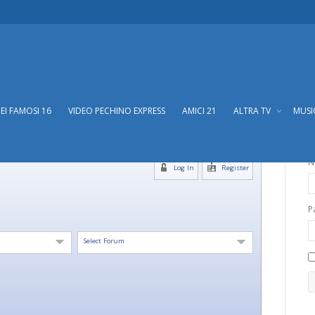
DEI FAMOSI 16
VIDEO PECHINO EXPRESS
AMICI 21
ALTRA TV
MUS
N
Log In
Register
P
Select Forum