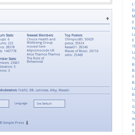
L
E
M
I
F
L
um Stats:
Newest Members:
Top Posters:
ups: 6
Choice Health and
Olimpico85: 50629
I
Wellbeing Group
ums: 223
pesca: 35924
T
moved here
ics: 28578
KassaD1: 28246
Allpromocode UK
ts: 1467778
Waves of Music: 26116
L
Alice Thamos Thamos
xello: 25469
T
The Role of
ber Stats:
Behavioral
mbers: 23601
B
erators: 5
B
ins: 3
X
B
L
Moderators:
Fob92, BB, Latinista, Alby, Wasabi
B
T
Language:
G
T
A
©
Simple:Press
X
X