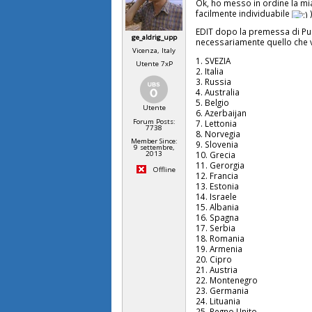
Ok, ho messo in ordine la mi
facilmente individuabile
EDIT dopo la premessa di Pupi
ge_aldrig_upp
necessariamente quello che 
Vicenza, Italy
1. SVEZIA
Utente 7xP
2. Italia
3. Russia
4. Australia
5. Belgio
Utente
6. Azerbaijan
Forum Posts:
7. Lettonia
7738
8. Norvegia
Member Since:
9. Slovenia
9 settembre,
2013
10. Grecia
11. Gerorgia
Offline
12. Francia
13. Estonia
14. Israele
15. Albania
16. Spagna
17. Serbia
18. Romania
19. Armenia
20. Cipro
21. Austria
22. Montenegro
23. Germania
24. Lituania
25. Regno Unito