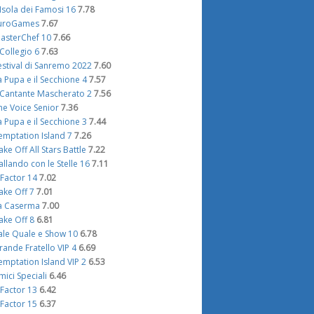
'Isola dei Famosi 16
7.78
uroGames
7.67
asterChef 10
7.66
l Collegio 6
7.63
estival di Sanremo 2022
7.60
a Pupa e il Secchione 4
7.57
l Cantante Mascherato 2
7.56
he Voice Senior
7.36
a Pupa e il Secchione 3
7.44
emptation Island 7
7.26
ake Off All Stars Battle
7.22
allando con le Stelle 16
7.11
 Factor 14
7.02
ake Off 7
7.01
a Caserma
7.00
ake Off 8
6.81
ale Quale e Show 10
6.78
rande Fratello VIP 4
6.69
emptation Island VIP 2
6.53
mici Speciali
6.46
 Factor 13
6.42
 Factor 15
6.37