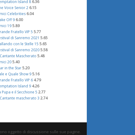
emptation Island 8
6.36
he Voice Senior 2
6.15
mici Celebrities
6.04
ake Off 9
6.00
mici 19
5.89
rande Fratello VIP 5
5.77
estival di Sanremo 2021
5.65
allando con le Stelle 15
5.65
estival di Sanremo 2020
5.58
l Cantante Mascherato
5.48
mici 20
5.40
tar in the Star
5.20
ale e Quale Show 9
5.16
rande Fratello VIP 6
4.79
emptation Island 9
4.26
a Pupa e il Secchione 5
2.77
l Cantante mascherato 3
2.74
sono oggetto di discussione sulle sue pagine.