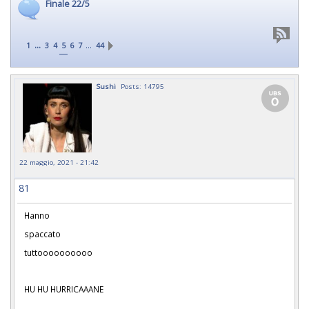
Finale 22/5
...
…
1
3
4
5
6
7
44
Sushi
Posts: 14795
22 maggio, 2021 - 21:42
81
Hanno
spaccato
tuttoooooooooo
HU HU HURRICAAANE