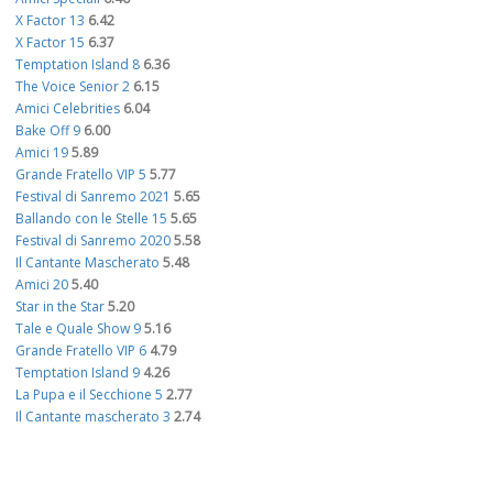
X Factor 13
6.42
X Factor 15
6.37
Temptation Island 8
6.36
The Voice Senior 2
6.15
Amici Celebrities
6.04
Bake Off 9
6.00
Amici 19
5.89
Grande Fratello VIP 5
5.77
Festival di Sanremo 2021
5.65
Ballando con le Stelle 15
5.65
Festival di Sanremo 2020
5.58
Il Cantante Mascherato
5.48
Amici 20
5.40
Star in the Star
5.20
Tale e Quale Show 9
5.16
Grande Fratello VIP 6
4.79
Temptation Island 9
4.26
La Pupa e il Secchione 5
2.77
Il Cantante mascherato 3
2.74