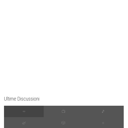
Ultime Discussioni
∞
📺
🎵
🌿
🎲
⭐️