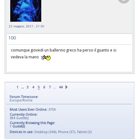
22 maggio, 2021 - 21:50
100
comunque giovedi un ballerino greco ha perso il guanto e si
vedeva la mano
...
…
1
3
4
5
6
7
44
Forum Timezone:
Europe/Rome
Most Users Ever Online:
3759
Currently Online:
384
Guest(s)
Currently Browsing this Page:
1
Guest(s)
Devices in use:
Desktop (344), Phone (37), Tablet (3)