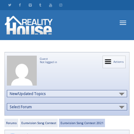
Toggl
Guest
navig
Actions
Not logged in
New/Updated Topics
Select Forum
Forums
Eurovision Song Contest
Eurovision Song Contest 2021