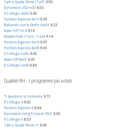
Tale e Quale Show 11x07
9.50
Eurovision 2021x03
9.50
Il Collegio 4x03
9.40
Pechino Express 8x10
9.29
Ballando con le Stelle 16x01
9.23
Bake Off 7x14
9.16
MasterChef 11x23, 11x24
9.14
Pechino Express 9x10
9.07
Pechino Express 8x06
9.03
Il Collegio 5x05
9.00
Bake Off 8x07
9.00
Il Collegio 5x06
8.84
Qualitel RH - I programmi più votati
Ti spedisco in convento
9.72
Il Collegio 4
8.82
Pechino Express 8
8.64
Eurovision Song Contest 2021
8.62
Il Collegio 5
8.53
Tale e Quale Show 11
8.43