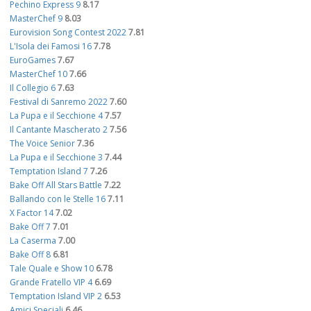
Pechino Express 9
8.17
MasterChef 9
8.03
Eurovision Song Contest 2022
7.81
L'Isola dei Famosi 16
7.78
EuroGames
7.67
MasterChef 10
7.66
Il Collegio 6
7.63
Festival di Sanremo 2022
7.60
La Pupa e il Secchione 4
7.57
Il Cantante Mascherato 2
7.56
The Voice Senior
7.36
La Pupa e il Secchione 3
7.44
Temptation Island 7
7.26
Bake Off All Stars Battle
7.22
Ballando con le Stelle 16
7.11
X Factor 14
7.02
Bake Off 7
7.01
La Caserma
7.00
Bake Off 8
6.81
Tale Quale e Show 10
6.78
Grande Fratello VIP 4
6.69
Temptation Island VIP 2
6.53
Amici Speciali
6.46