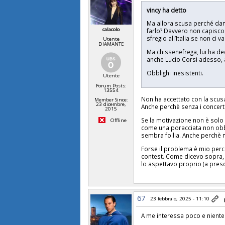
vincy ha detto
Ma allora scusa perché danno
calacolo
farlo? Davvero non capisco
sfregio all’Italia se non ci v
Utente
DIAMANTE
Ma chissenefrega, lui ha dec
anche Lucio Corsi adesso,
Obblighi inesistenti.
Utente
Forum Posts:
13554
Non ha accettato con la scusa
Member Since:
23 dicembre,
Anche perchè senza i concert
2015
Se la motivazione non è solo
Offline
come una poracciata non obb
sembra follia. Anche perchè n
Forse il problema è mio perch
contest. Come dicevo sopra, 
lo aspettavo proprio (a pres
67
23 febbraio, 2025 - 11:10
A me interessa poco e niente d