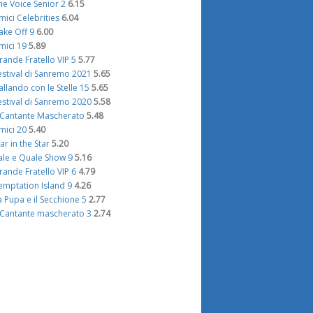
he Voice Senior 2
6.15
mici Celebrities
6.04
ake Off 9
6.00
mici 19
5.89
rande Fratello VIP 5
5.77
estival di Sanremo 2021
5.65
allando con le Stelle 15
5.65
estival di Sanremo 2020
5.58
l Cantante Mascherato
5.48
mici 20
5.40
tar in the Star
5.20
ale e Quale Show 9
5.16
rande Fratello VIP 6
4.79
emptation Island 9
4.26
a Pupa e il Secchione 5
2.77
l Cantante mascherato 3
2.74