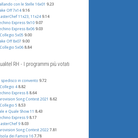
allando con le Stelle 16x01
9.23
ake Off 7x14
9.16
asterChef 11x23, 11x24
9.14
echino Express 9x10
9.07
echino Express 8x06
9.03
l Collegio 5x05
9.00
ake Off 8x07
9.00
l Collegio 5x06
8.84
ualitel RH - I programmi più votati
i spedisco in convento
9.72
l Collegio 4
8.82
echino Express 8
8.64
urovision Song Contest 2021
8.62
l Collegio 5
8.53
ale e Quale Show 11
8.43
echino Express 9
8.17
asterChef 9
8.03
urovision Song Contest 2022
7.81
'Isola dei Famosi 16
7.78