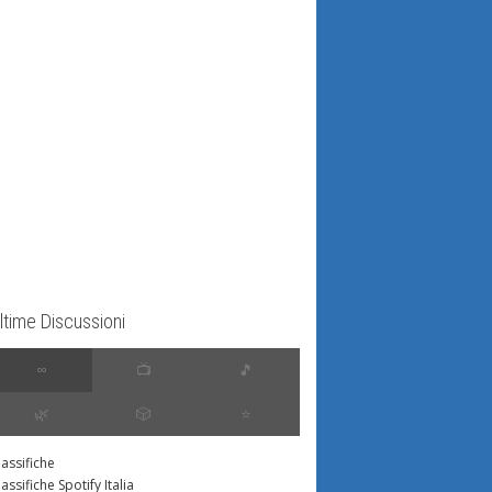
ltime Discussioni
∞
📺
🎵
🌿
🎲
⭐️
lassifiche
lassifiche Spotify Italia