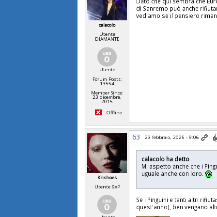
Dato che qui sembra che Eurov
di Sanremo può anche rifiutarlo
vediamo se il pensiero riman
calacolo
Utente
DIAMANTE
Utente
Forum Posts:
13554
Member Since:
23 dicembre,
2015
Offline
63
23 febbraio, 2025 - 9:06
calacolo ha detto
Mi aspetto anche che i Pingu
uguale anche con loro.
Krishoes
Utente 9xP
Se i Pinguini e tanti altri ri
quest'anno), ben vengano altri 