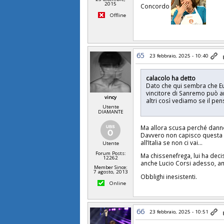
2015
Concordo
Offline
65
23 febbraio, 2025 - 10:40
calacolo ha detto
Dato che qui sembra che Eur
vincitore di Sanremo può anc
vincy
altri così vediamo se il pe
Utente
DIAMANTE
Ma allora scusa perché danno l
Davvero non capisco questa s
all’Italia se non ci vai…
Utente
Forum Posts:
Ma chissenefrega, lui ha decis
12262
anche Lucio Corsi adesso, a
Member Since:
7 agosto, 2013
Obblighi inesistenti.
Online
66
23 febbraio, 2025 - 10:51