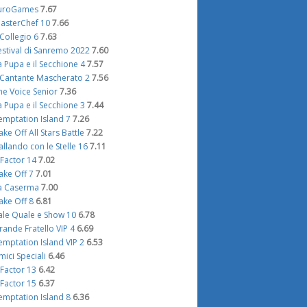
uroGames
7.67
asterChef 10
7.66
l Collegio 6
7.63
estival di Sanremo 2022
7.60
a Pupa e il Secchione 4
7.57
l Cantante Mascherato 2
7.56
he Voice Senior
7.36
a Pupa e il Secchione 3
7.44
emptation Island 7
7.26
ake Off All Stars Battle
7.22
allando con le Stelle 16
7.11
 Factor 14
7.02
ake Off 7
7.01
a Caserma
7.00
ake Off 8
6.81
ale Quale e Show 10
6.78
rande Fratello VIP 4
6.69
emptation Island VIP 2
6.53
mici Speciali
6.46
 Factor 13
6.42
 Factor 15
6.37
emptation Island 8
6.36