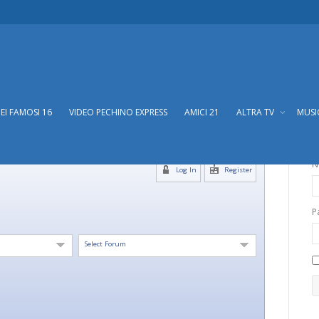
DEI FAMOSI 16
VIDEO PECHINO EXPRESS
AMICI 21
ALTRA TV
MUS
N
Log In
Register
P
Select Forum