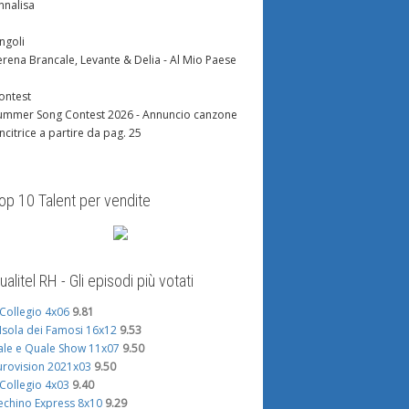
nnalisa
ingoli
erena Brancale, Levante & Delia - Al Mio Paese
ontest
ummer Song Contest 2026 - Annuncio canzone
incitrice a partire da pag. 25
op 10 Talent per vendite
ualitel RH - Gli episodi più votati
l Collegio 4x06
9.81
'Isola dei Famosi 16x12
9.53
ale e Quale Show 11x07
9.50
urovision 2021x03
9.50
l Collegio 4x03
9.40
echino Express 8x10
9.29