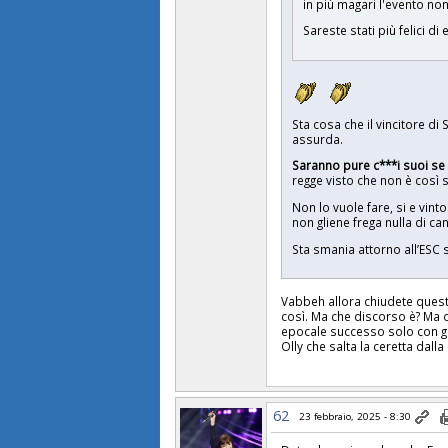
in più magari l'evento non
Sareste stati più felici d
Sta cosa che il vincitore d
assurda.
Saranno pure c***i suoi se 
regge visto che non è così 
Non lo vuole fare, si e vint
non gliene frega nulla di ca
Sta smania attorno all’ESC
Vabbeh allora chiudete questo
così. Ma che discorso è? Ma o
epocale successo solo con 
Olly che salta la ceretta dalla
62
23 febbraio, 2025 - 8:30