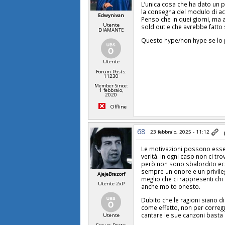
L’unica cosa che ha dato un p
la consegna del modulo di acce
Edwynivan
Penso che in quei giorni, ma 
Utente
sold out e che avrebbe fatto 
DIAMANTE
Questo hype/non hype se lo p
Utente
Forum Posts:
11230
Member Since:
1 febbraio,
2020
Offline
68
23 febbraio, 2025 - 11:12
Le motivazioni possono esser
verità. In ogni caso non ci tr
però non sono sbalordito ecc
sempre un onore e un privileg
AjejeBrazorf
meglio che ci rappresenti chi 
Utente 2xP
anche molto onesto.
Dubito che le ragioni siano d
come effetto, non per correg
cantare le sue canzoni basta e
Utente