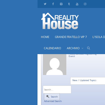
HOME
GRANDE FRATELLO VIP 7
L'ISOLA 
CALENDARIO
ARCHIVIO
Please consider registering
Guest
New / Updated Topics
Search
Advanced Search