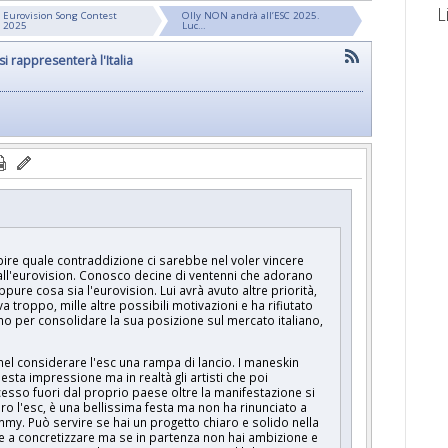
L
Eurovision Song Contest
Olly NON andrà all’ESC 2025.
2025
Luc…
i rappresenterà l'Italia
ire quale contraddizione ci sarebbe nel voler vincere
l'eurovision. Conosco decine di ventenni che adorano
re cosa sia l'eurovision. Lui avrà avuto altre priorità,
va troppo, mille altre possibili motivazioni e ha rifiutato
o per consolidare la sua posizione sul mercato italiano,
el considerare l'esc una rampa di lancio. I maneskin
uesta impressione ma in realtà gli artisti che poi
esso fuori dal proprio paese oltre la manifestazione si
ro l'esc, è una bellissima festa ma non ha rinunciato a
ammy. Può servire se hai un progetto chiaro e solido nella
re a concretizzare ma se in partenza non hai ambizione e