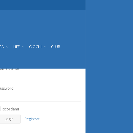
ICA
LIFE
GIOCHI
CLUB
ome utente
assword
Ricordami
Registrati