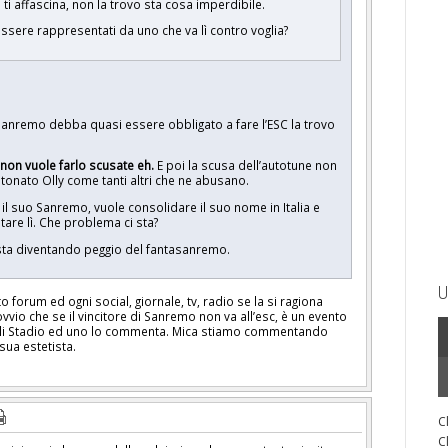
 ti affascina, non la trovo sta cosa imperdibile.
i essere rappresentati da uno che va lì contro voglia?
i Sanremo debba quasi essere obbligato a fare l’ESC la trovo
non vuole farlo scusate eh.
E poi la scusa dell’autotune non
stonato Olly come tanti altri che ne abusano.
o il suo Sanremo, vuole consolidare il suo nome in Italia e
ntare lì. Che problema ci sta?
 sta diventando peggio del fantasanremo.
U
 forum ed ogni social, giornale, tv, radio se la si ragiona
vvio che se il vincitore di Sanremo non va all’esc, è un evento
gli Stadio ed uno lo commenta. Mica stiamo commentando
 sua estetista.
C
C