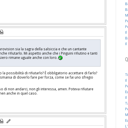
B
B
M
P
P
I
B
I
ovision sia la sagra della salsiccia e che un cantante
he rifiutarlo. Mi aspetto anche che i Pinguini rifiutino e tanti
nsiero rimane uguale anche con loro.
Q
a possibilità di rifiutarlo? È obbligatorio accettare di farlo?
T
mania di doverlo fare per forza, come se fai uno sfregio
I
P
o di non andarci, non gli interessa, amen. Poteva rifiutare
E
men anche in quel caso.
I
T
P
M
E
L