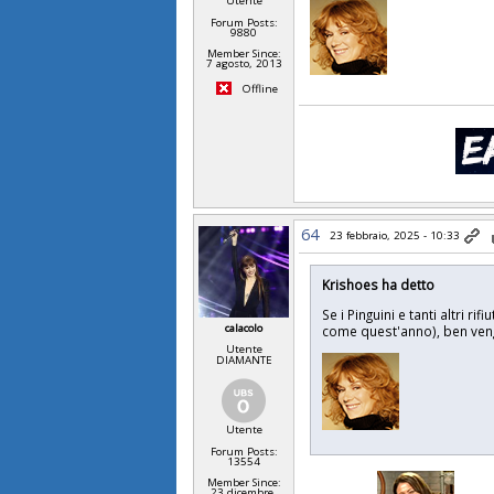
Utente
Forum Posts:
9880
Member Since:
7 agosto, 2013
Offline
64
23 febbraio, 2025 - 10:33
Krishoes ha detto
Se i Pinguini e tanti altri 
calacolo
come quest'anno), ben vengan
Utente
DIAMANTE
Utente
Forum Posts:
13554
Member Since:
23 dicembre,