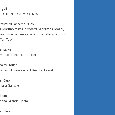
ingoli
OURTEEN - ONE MORE KISS
estival di Sanremo 2026
e Martino mette in soffitta Sanremo Giovani,
uovo meccanismo e selezione nello spazio di
ffari Tuoi
a Piazza
 morto Francesco Guccini
eality House
n arrivo il nuovo sito di Reality House!
an Club
hiara Galiazzo
lbum
riana Grande - petal
an Club