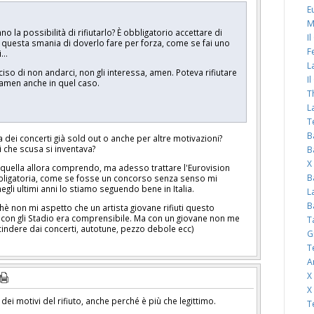
E
M
 la possibilità di rifiutarlo? È obbligatorio accettare di
I
 questa smania di doverlo fare per forza, come se fai uno
F
ai…
L
iso di non andarci, non gli interessa, amen. Poteva rifiutare
I
 amen anche in quel caso.
T
L
T
B
 dei concerti già sold out o anche per altre motivazioni?
i che scusa si inventava?
B
X
 quella allora comprendo, ma adesso trattare l'Eurovision
B
ligatoria, come se fosse un concorso senza senso mi
egli ultimi anni lo stiamo seguendo bene in Italia.
L
B
è non mi aspetto che un artista giovane rifiuti questo
con gli Stadio era comprensibile. Ma con un giovane non me
T
cindere dai concerti, autotune, pezzo debole ecc)
G
T
A
X
X
ei motivi del rifiuto, anche perché è più che legittimo.
T