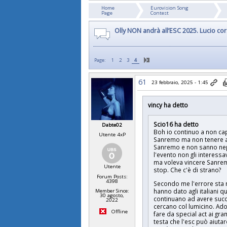
Home
Eurovision Song
Page
Contest
Olly NON andrà all’ESC 2025. Lucio cors
Page:
1
2
3
4
61
23 febbraio, 2025 - 1:45
vincy ha detto
Scio16 ha detto
Dabte02
Boh io continuo a non cap
Utente 4xP
Sanremo ma non tenere al
Sanremo e non sanno neppu
l'evento non gli interessa
ma voleva vincere Sanrem
Utente
stop. Che c'è di strano?
Forum Posts:
4398
Secondo me l'errore sta n
hanno dato agli italiani q
Member Since:
30 agosto,
continuano ad avere succ
2022
cercano col lumicino. Ado
Offline
fare da special act ai gr
testa che l'esc può aiuta