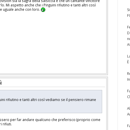
ision sia la sagra della salsiccia e che un cantante vincitore
. Mi aspetto anche che i Pinguini rifiutino e tanti altri così
e uguale anche con loro.
S
F
F
D
n
A
L
È
R
I
F
C
ini rifiutino e tanti altri così vediamo se il pensiero rimane
A
A
fiutassero per far andare qualcuno che preferisco (proprio come
rifiuti.
F