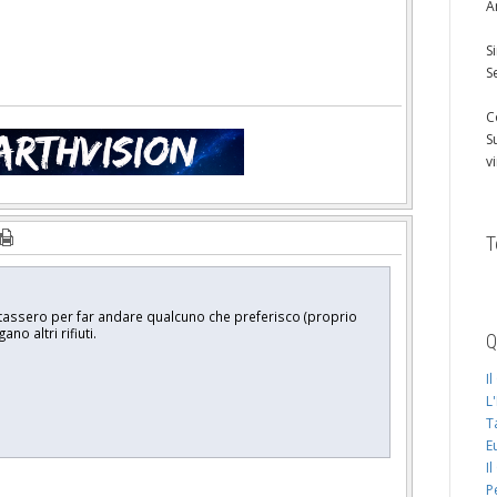
A
S
S
C
S
v
T
rifiutassero per far andare qualcuno che preferisco (proprio
o altri rifiuti.
Q
I
L
T
E
I
P