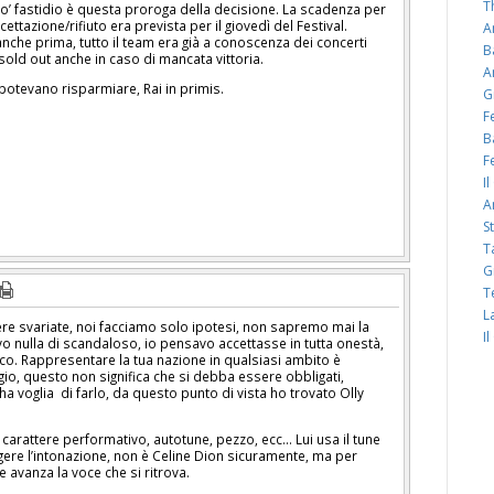
T
o’ fastidio è questa proroga della decisione. La scadenza per
ttazione/rifiuto era prevista per il giovedì del Festival.
A
anche prima, tutto il team era già a conoscenza dei concerti
B
sold out anche in caso di mancata vittoria.
A
otevano risparmiare, Rai in primis.
G
F
B
F
I
A
S
T
G
T
L
e svariate, noi facciamo solo ipotesi, non sapremo mai la
I
ovo nulla di scandaloso, io pensavo accettasse in tutta onestà,
o. Rappresentare la tua nazione in qualsiasi ambito è
io, questo non significa che si debba essere obbligati,
ha voglia di farlo, da questo punto di vista ho trovato Olly
i carattere performativo, autotune, pezzo, ecc… Lui usa il tune
gere l’intonazione, non è Celine Dion sicuramente, ma per
 avanza la voce che si ritrova.