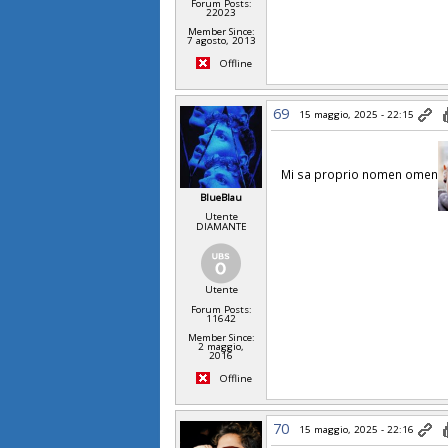
Forum Posts:
22023
Member Since:
7 agosto, 2013
Offline
69
15 maggio, 2025 - 22:15
Mi sa proprio nomen omen
BlueBlau
Utente
DIAMANTE
Utente
Forum Posts:
11642
Member Since:
2 maggio,
2016
Offline
70
15 maggio, 2025 - 22:16