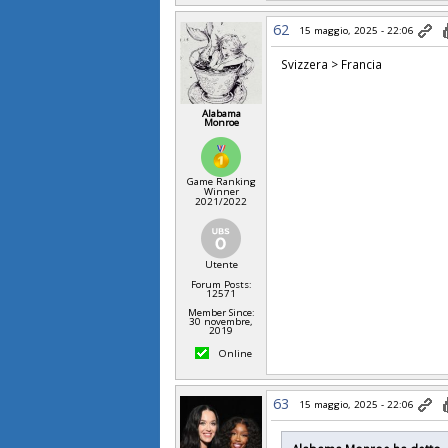
62
15 maggio, 2025 - 22:06
Svizzera > Francia
Alabama
Monroe
Game Ranking
Winner
2021/2022
Utente
Forum Posts:
12571
Member Since:
30 novembre,
2019
Online
63
15 maggio, 2025 - 22:06