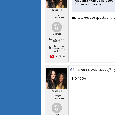
Alabama Monroe ha detto
Svizzera > Francia
KassaD1
Utente
ma totaleeeeee questa una l
2xDIAMANTE
Utente
Forum Posts:
28246
Member Since:
25 novembre,
2017
Offline
64
15 maggio, 2025 - 22:08
NQ 100%
KassaD1
Utente
2xDIAMANTE
Utente