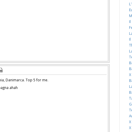
L
E
M
I
F
L
I
T
L
T
B
B
X
hia, Danimarca. Top 5 for me.
B
L
Spagna ahah
B
T
G
T
A
X
X