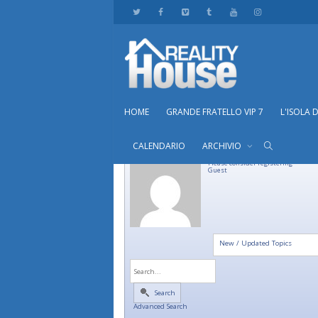
HOME
GRANDE FRATELLO VIP 7
L'ISOLA 
CALENDARIO
ARCHIVIO
Please consider registering
Guest
New / Updated Topics
Search
Advanced Search