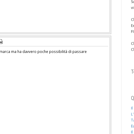
S
v
C
E
F
C
C
imarca ma ha davvero poche possibilità di passare
T
Q
I
L
T
E
I