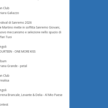
an Club
hiara Galiazzo
estival di Sanremo 2026
e Martino mette in soffitta Sanremo Giovani,
uovo meccanismo e selezione nello spazio di
ffari Tuoi
ingoli
OURTEEN - ONE MORE KISS
lbum
riana Grande - petal
an Club
nnalisa
ingoli
erena Brancale, Levante & Delia - Al Mio Paese
ontest