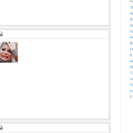
T
T
A
B
A
G
F
B
F
I
A
S
T
G
T
L
I