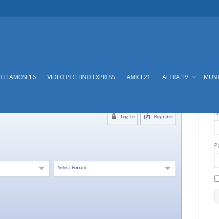
DEI FAMOSI 16
VIDEO PECHINO EXPRESS
AMICI 21
ALTRA TV
MUS
N
Log In
Register
P
Select Forum