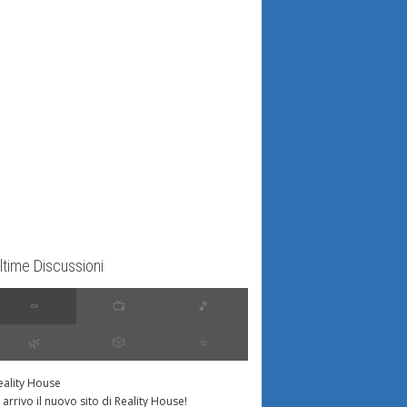
ltime Discussioni
∞
📺
🎵
🌿
🎲
⭐️
eality House
n arrivo il nuovo sito di Reality House!