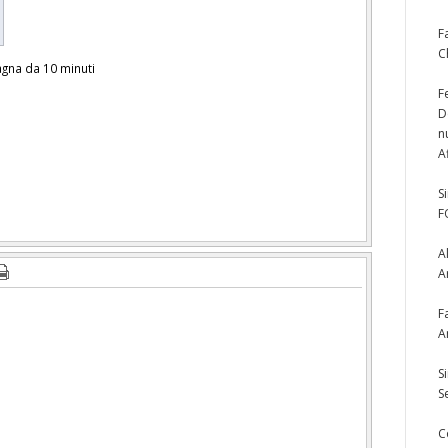
F
C
agna da 10 minuti
F
D
n
A
S
F
A
A
F
A
S
S
C