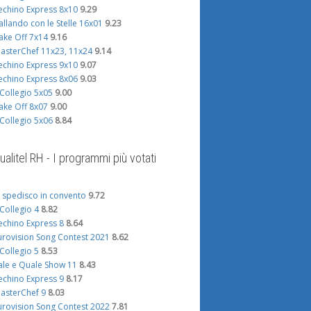
echino Express 8x10
9.29
allando con le Stelle 16x01
9.23
ake Off 7x14
9.16
asterChef 11x23, 11x24
9.14
echino Express 9x10
9.07
echino Express 8x06
9.03
l Collegio 5x05
9.00
ake Off 8x07
9.00
l Collegio 5x06
8.84
ualitel RH - I programmi più votati
i spedisco in convento
9.72
l Collegio 4
8.82
echino Express 8
8.64
urovision Song Contest 2021
8.62
l Collegio 5
8.53
ale e Quale Show 11
8.43
echino Express 9
8.17
asterChef 9
8.03
urovision Song Contest 2022
7.81