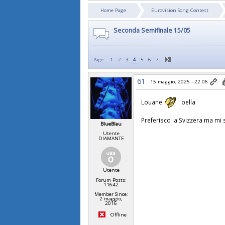
Home Page
Eurovision Song Contest
Seconda Semifinale 15/05
Page:
1
2
3
4
5
6
7
61
15 maggio, 2025 - 22:06
Louane
bella
Preferisco la Svizzera ma mi 
BlueBlau
Utente
DIAMANTE
Utente
Forum Posts:
11642
Member Since:
2 maggio,
2016
Offline