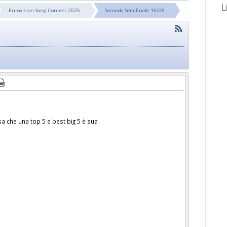
L
Eurovision Song Contest 2025
Seconda Semifinale 15/05
sa che una top 5 e best big 5 è sua