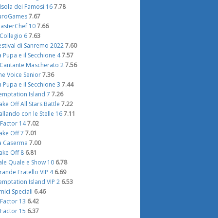
'Isola dei Famosi 16
7.78
uroGames
7.67
asterChef 10
7.66
l Collegio 6
7.63
estival di Sanremo 2022
7.60
a Pupa e il Secchione 4
7.57
l Cantante Mascherato 2
7.56
he Voice Senior
7.36
a Pupa e il Secchione 3
7.44
emptation Island 7
7.26
ake Off All Stars Battle
7.22
allando con le Stelle 16
7.11
 Factor 14
7.02
ake Off 7
7.01
a Caserma
7.00
ake Off 8
6.81
ale Quale e Show 10
6.78
rande Fratello VIP 4
6.69
emptation Island VIP 2
6.53
mici Speciali
6.46
 Factor 13
6.42
 Factor 15
6.37