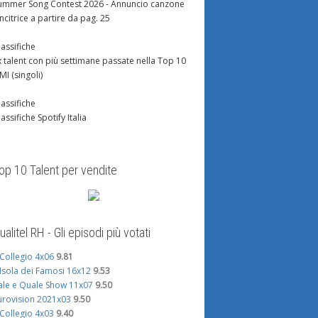
ummer Song Contest 2026 - Annuncio canzone
incitrice a partire da pag. 25
lassifiche
x talent con più settimane passate nella Top 10
IMI (singoli)
lassifiche
lassifiche Spotify Italia
op 10 Talent per vendite
ualitel RH - Gli episodi più votati
l Collegio 4x06
9.81
'Isola dei Famosi 16x12
9.53
ale e Quale Show 11x07
9.50
urovision 2021x03
9.50
l Collegio 4x03
9.40