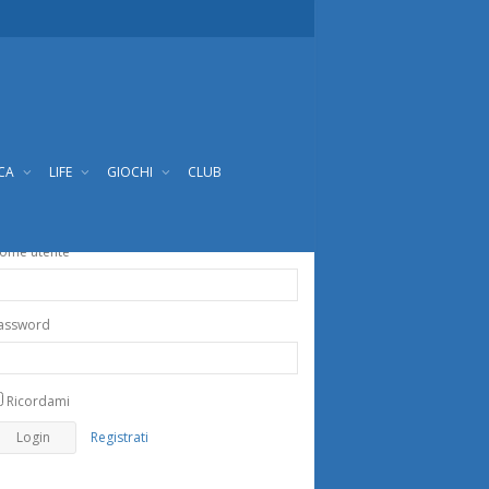
ICA
LIFE
GIOCHI
CLUB
ome utente
assword
Ricordami
Registrati