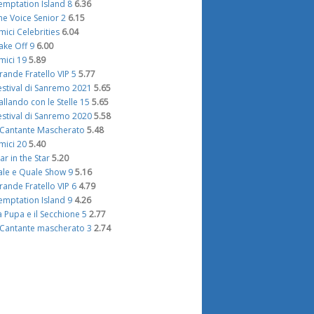
emptation Island 8
6.36
he Voice Senior 2
6.15
mici Celebrities
6.04
ake Off 9
6.00
mici 19
5.89
rande Fratello VIP 5
5.77
estival di Sanremo 2021
5.65
allando con le Stelle 15
5.65
estival di Sanremo 2020
5.58
l Cantante Mascherato
5.48
mici 20
5.40
tar in the Star
5.20
ale e Quale Show 9
5.16
rande Fratello VIP 6
4.79
emptation Island 9
4.26
a Pupa e il Secchione 5
2.77
l Cantante mascherato 3
2.74