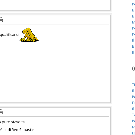
P
B
B
M
P
P
qualificarsi
I
B
I
Q
T
I
P
E
I
T
P
 pure stavolta
M
 fine di Red Sebastien
E