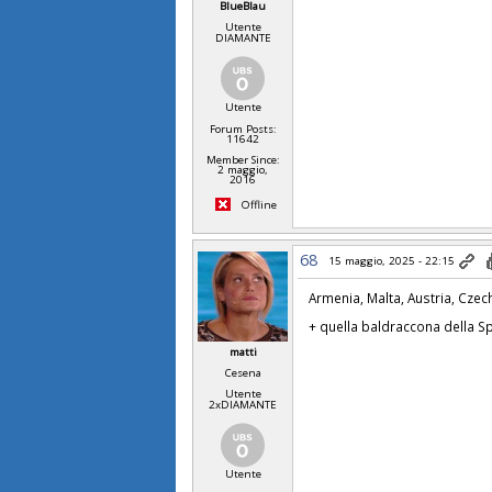
BlueBlau
Utente
DIAMANTE
Utente
Forum Posts:
11642
Member Since:
2 maggio,
2016
Offline
68
15 maggio, 2025 - 22:15
Armenia, Malta, Austria, Czec
+ quella baldraccona della 
matti
Cesena
Utente
2xDIAMANTE
Utente