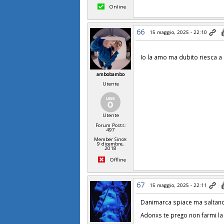
Online
66
15 maggio, 2025 - 22:10
Io la amo ma dubito riesca a 
ambobambo
Utente
Utente
Forum Posts:
497
Member Since:
9 dicembre,
2018
Offline
67
15 maggio, 2025 - 22:11
Danimarca spiace ma saltano
Adonxs te prego non farmi la