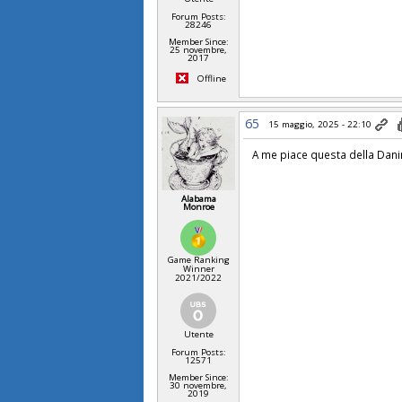
Forum Posts:
28246
Member Since:
25 novembre,
2017
Offline
65
15 maggio, 2025 - 22:10
A me piace questa della Dan
Alabama
Monroe
Game Ranking
Winner
2021/2022
Utente
Forum Posts:
12571
Member Since:
30 novembre,
2019