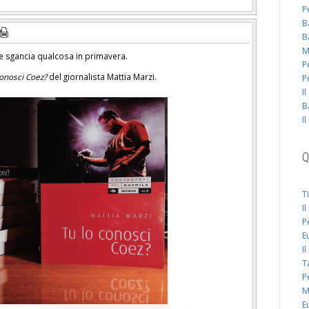
P
B
B
M
sgancia qualcosa in primavera.
P
conosci Coez?
del giornalista Mattia Marzi.
P
I
B
I
Q
T
I
P
E
I
T
P
M
E