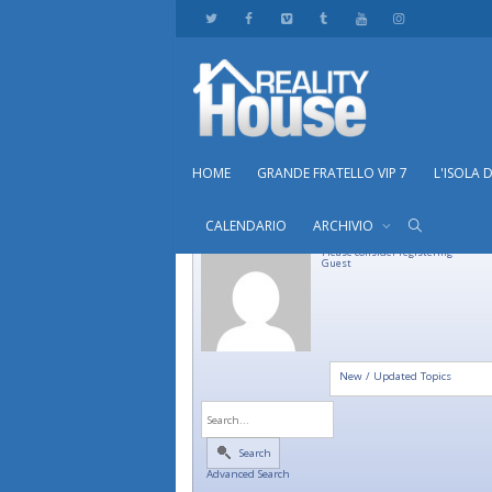
HOME
GRANDE FRATELLO VIP 7
L'ISOLA 
CALENDARIO
ARCHIVIO
Please consider registering
Guest
New / Updated Topics
Search
Advanced Search