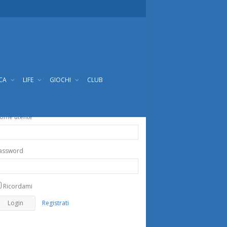
ICA
LIFE
GIOCHI
CLUB
ome utente
assword
Ricordami
Registrati