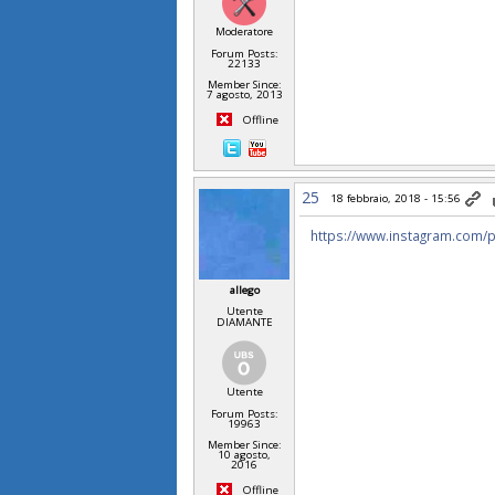
Moderatore
Forum Posts:
22133
Member Since:
7 agosto, 2013
Offline
25
18 febbraio, 2018 - 15:56
https://www.instagram.com/p
allego
Utente
DIAMANTE
Utente
Forum Posts:
19963
Member Since:
10 agosto,
2016
Offline