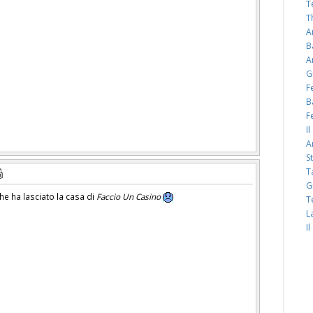
T
T
A
B
A
G
F
B
F
I
A
S
T
G
he ha lasciato la casa di
Faccio Un Casino
T
L
I