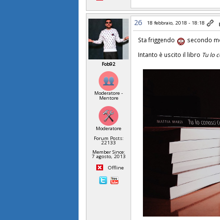
26
18 febbraio, 2018 - 18:18
Sta friggendo
secondo me 
Intanto è uscito il libro
Tu lo 
Fob92
Moderatore -
Mentore
Moderatore
Forum Posts:
22133
Member Since:
7 agosto, 2013
Offline