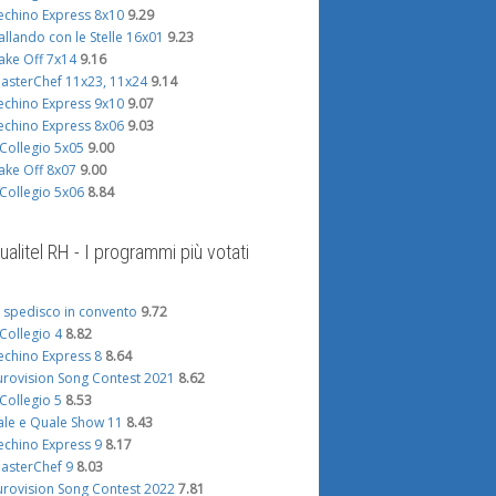
echino Express 8x10
9.29
allando con le Stelle 16x01
9.23
ake Off 7x14
9.16
asterChef 11x23, 11x24
9.14
echino Express 9x10
9.07
echino Express 8x06
9.03
l Collegio 5x05
9.00
ake Off 8x07
9.00
l Collegio 5x06
8.84
ualitel RH - I programmi più votati
i spedisco in convento
9.72
l Collegio 4
8.82
echino Express 8
8.64
urovision Song Contest 2021
8.62
l Collegio 5
8.53
ale e Quale Show 11
8.43
echino Express 9
8.17
asterChef 9
8.03
urovision Song Contest 2022
7.81