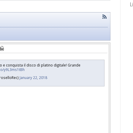
L
o e conquista il disco di platino digitale! Grande
t.co/y9L3ms1tBh
roselloRec)
January 22, 2018