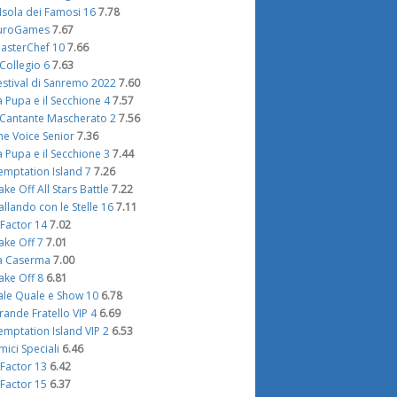
'Isola dei Famosi 16
7.78
uroGames
7.67
asterChef 10
7.66
l Collegio 6
7.63
estival di Sanremo 2022
7.60
a Pupa e il Secchione 4
7.57
l Cantante Mascherato 2
7.56
he Voice Senior
7.36
a Pupa e il Secchione 3
7.44
emptation Island 7
7.26
ake Off All Stars Battle
7.22
allando con le Stelle 16
7.11
 Factor 14
7.02
ake Off 7
7.01
a Caserma
7.00
ake Off 8
6.81
ale Quale e Show 10
6.78
rande Fratello VIP 4
6.69
emptation Island VIP 2
6.53
mici Speciali
6.46
 Factor 13
6.42
 Factor 15
6.37