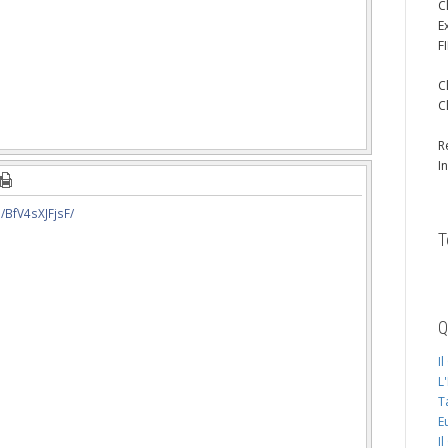
C
E
F
C
C
R
I
/BfV4sXJFjsF/
T
Q
I
L
T
E
I