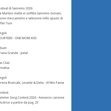
estival di Sanremo 2026
e Martino mette in soffitta Sanremo Giovani,
uovo meccanismo e selezione nello spazio di
ffari Tuoi
ingoli
OURTEEN - ONE MORE KISS
lbum
riana Grande - petal
an Club
nnalisa
ingoli
erena Brancale, Levante & Delia - Al Mio Paese
ontest
ummer Song Contest 2026 - Annuncio canzone
incitrice a partire da pag. 25