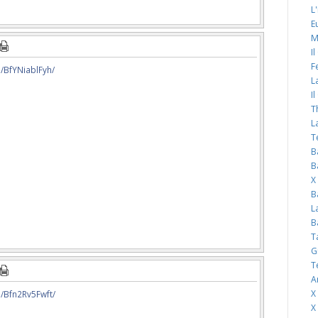
L
E
M
I
F
/BfYNiablFyh/
L
I
T
L
T
B
B
X
B
L
B
T
G
T
A
X
/Bfn2Rv5Fwft/
X