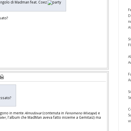
singolo di Madman feat. Coez
F
D
sato?
n
A
S
F
A
A
F
A
S
S
passato?
C
engono in mente
Almodovar
(contenuta in
Fenomeno Mixtape
) e
S
pler
, l'album che MadMan aveva fatto insieme a Gemitaiz) ma
v