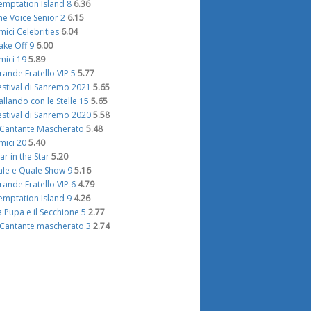
emptation Island 8
6.36
he Voice Senior 2
6.15
mici Celebrities
6.04
ake Off 9
6.00
mici 19
5.89
rande Fratello VIP 5
5.77
estival di Sanremo 2021
5.65
allando con le Stelle 15
5.65
estival di Sanremo 2020
5.58
l Cantante Mascherato
5.48
mici 20
5.40
tar in the Star
5.20
ale e Quale Show 9
5.16
rande Fratello VIP 6
4.79
emptation Island 9
4.26
a Pupa e il Secchione 5
2.77
l Cantante mascherato 3
2.74