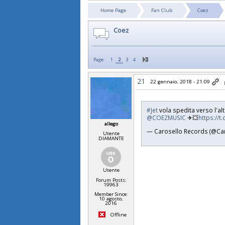
Home Page
Fan Club
Coez
Coez
Page:
1
2
3
4
21
22 gennaio, 2018 - 21:09
#Jet
vola spedita verso l'alt
@COEZMUSIC
✈💥
https://
allego
— Carosello Records (@Ca
Utente
DIAMANTE
Utente
Forum Posts:
19963
Member Since:
10 agosto,
2016
Offline