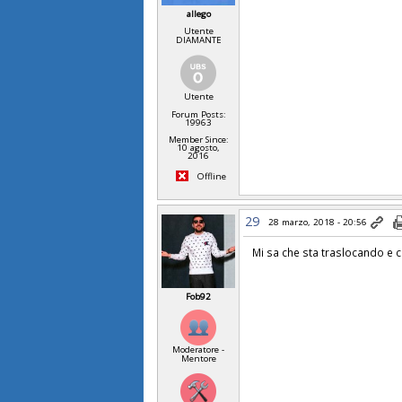
allego
Utente
DIAMANTE
Utente
Forum Posts:
19963
Member Since:
10 agosto,
2016
Offline
29
28 marzo, 2018 - 20:56
Mi sa che sta traslocando e c
Fob92
Moderatore -
Mentore