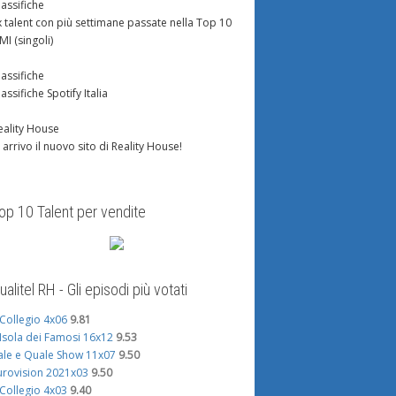
lassifiche
x talent con più settimane passate nella Top 10
IMI (singoli)
lassifiche
lassifiche Spotify Italia
eality House
n arrivo il nuovo sito di Reality House!
op 10 Talent per vendite
ualitel RH - Gli episodi più votati
l Collegio 4x06
9.81
'Isola dei Famosi 16x12
9.53
ale e Quale Show 11x07
9.50
urovision 2021x03
9.50
l Collegio 4x03
9.40