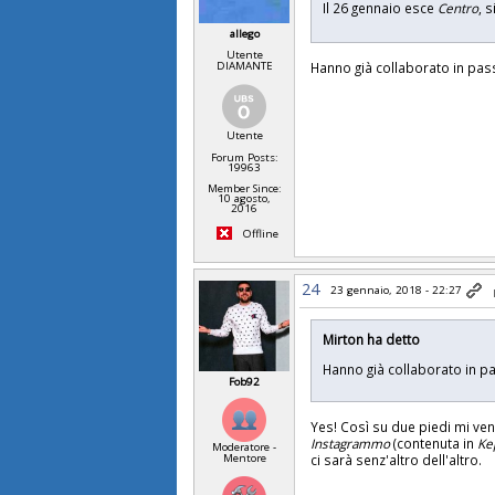
Il 26 gennaio esce
Centro
, 
allego
Utente
DIAMANTE
Hanno già collaborato in pas
Utente
Forum Posts:
19963
Member Since:
10 agosto,
2016
Offline
24
23 gennaio, 2018 - 22:27
Mirton ha detto
Hanno già collaborato in 
Fob92
Yes! Così su due piedi mi v
Instagrammo
(contenuta in
Ke
Moderatore -
ci sarà senz'altro dell'altro.
Mentore