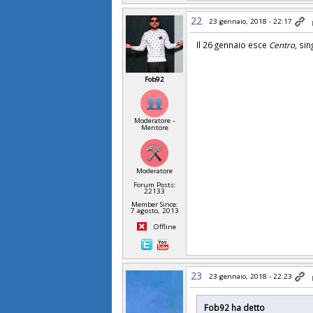
22
23 gennaio, 2018 - 22:17
Il 26 gennaio esce
Centro
, si
Fob92
Moderatore -
Mentore
Moderatore
Forum Posts:
22133
Member Since:
7 agosto, 2013
Offline
23
23 gennaio, 2018 - 22:23
Fob92 ha detto