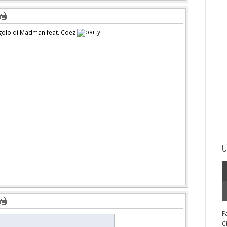
ngolo di Madman feat. Coez
U
F
C