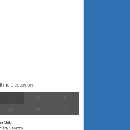
ltime Discussioni
∞
📺
🎵
🌿
🎲
⭐️
an Club
hiara Galiazzo