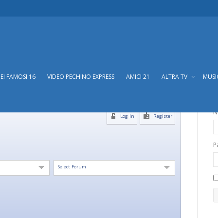
DEI FAMOSI 16
VIDEO PECHINO EXPRESS
AMICI 21
ALTRA TV
MUS
N
Log In
Register
P
Select Forum