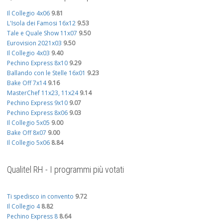
Il Collegio 4x06
9.81
L'Isola dei Famosi 16x12
9.53
Tale e Quale Show 11x07
9.50
Eurovision 2021x03
9.50
Il Collegio 4x03
9.40
Pechino Express 8x10
9.29
Ballando con le Stelle 16x01
9.23
Bake Off 7x14
9.16
MasterChef 11x23, 11x24
9.14
Pechino Express 9x10
9.07
Pechino Express 8x06
9.03
Il Collegio 5x05
9.00
Bake Off 8x07
9.00
Il Collegio 5x06
8.84
Qualitel RH - I programmi più votati
Ti spedisco in convento
9.72
Il Collegio 4
8.82
Pechino Express 8
8.64