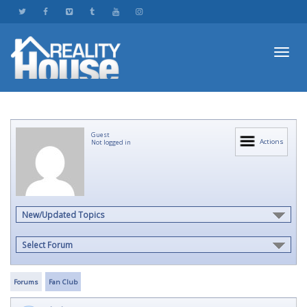
Toggl
Guest
navig
Actions
Not logged in
New/Updated Topics
Select Forum
Forums
Fan Club