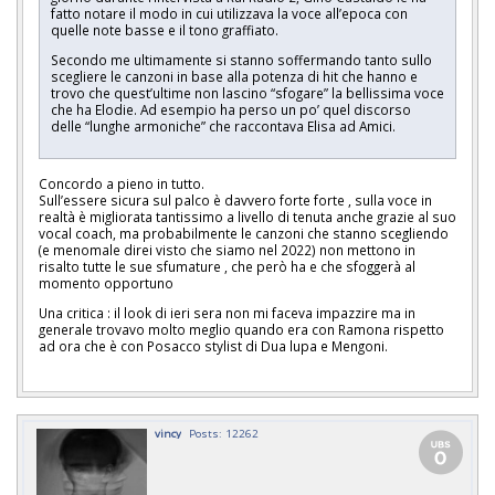
fatto notare il modo in cui utilizzava la voce all’epoca con
quelle note basse e il tono graffiato.
Secondo me ultimamente si stanno soffermando tanto sullo
scegliere le canzoni in base alla potenza di hit che hanno e
trovo che quest’ultime non lascino “sfogare” la bellissima voce
che ha Elodie. Ad esempio ha perso un po’ quel discorso
delle “lunghe armoniche” che raccontava Elisa ad Amici.
Concordo a pieno in tutto.
Sull’essere sicura sul palco è davvero forte forte , sulla voce in
realtà è migliorata tantissimo a livello di tenuta anche grazie al suo
vocal coach, ma probabilmente le canzoni che stanno scegliendo
(e menomale direi visto che siamo nel 2022) non mettono in
risalto tutte le sue sfumature , che però ha e che sfoggerà al
momento opportuno
Una critica : il look di ieri sera non mi faceva impazzire ma in
generale trovavo molto meglio quando era con Ramona rispetto
ad ora che è con Posacco stylist di Dua lupa e Mengoni.
vincy
Posts: 12262