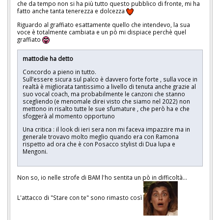
che da tempo non si ha più tutto questo pubblico di fronte, mi ha
fatto anche tanta tenerezza e dolcezza
Riguardo al graffiato esattamente quello che intendevo, la sua
voce è totalmente cambiata e un pò mi dispiace perchè quel
graffiato
mattodie ha detto
Concordo a pieno in tutto.
Sull’essere sicura sul palco è davvero forte forte , sulla voce in
realtà è migliorata tantissimo a livello di tenuta anche grazie al
suo vocal coach, ma probabilmente le canzoni che stanno
scegliendo (e menomale direi visto che siamo nel 2022) non
mettono in risalto tutte le sue sfumature , che però ha e che
sfoggerà al momento opportuno
Una critica : il look di ieri sera non mi faceva impazzire ma in
generale trovavo molto meglio quando era con Ramona
rispetto ad ora che è con Posacco stylist di Dua lupa e
Mengoni.
Non so, io nelle strofe di BAM l'ho sentita un pò in difficoltà...
L'attacco di "Stare con te" sono rimasto così