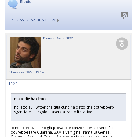
Elodie
...
…
1
55
56
57
58
59
79
Thomas
Posts: 3832
21 maggio, 2022 - 19:14
1121
mattodie ha detto
ho letto su Twitter che qualcuno ha detto che potrebbero
sganciare il singolo stasera al radio Italia live
Io non credo. Hanno già provato le canzoni per stasera. Elo
dovrebbe fare Guaranà, BAM e Vertigine. Irama La Genesi,
Ovunque Sarai e 5 Gocce. Poi credo sia ancora presto per