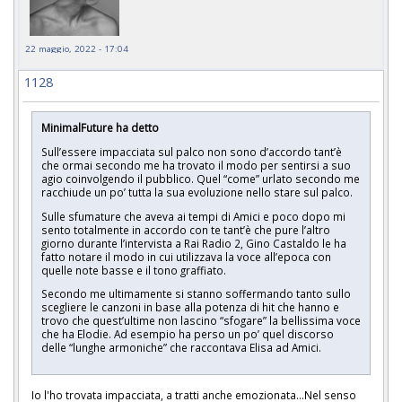
22 maggio, 2022 - 17:04
1128
MinimalFuture ha detto
Sull’essere impacciata sul palco non sono d’accordo tant’è
che ormai secondo me ha trovato il modo per sentirsi a suo
agio coinvolgendo il pubblico. Quel “come” urlato secondo me
racchiude un po’ tutta la sua evoluzione nello stare sul palco.
Sulle sfumature che aveva ai tempi di Amici e poco dopo mi
sento totalmente in accordo con te tant’è che pure l’altro
giorno durante l’intervista a Rai Radio 2, Gino Castaldo le ha
fatto notare il modo in cui utilizzava la voce all’epoca con
quelle note basse e il tono graffiato.
Secondo me ultimamente si stanno soffermando tanto sullo
scegliere le canzoni in base alla potenza di hit che hanno e
trovo che quest’ultime non lascino “sfogare” la bellissima voce
che ha Elodie. Ad esempio ha perso un po’ quel discorso
delle “lunghe armoniche” che raccontava Elisa ad Amici.
Io l'ho trovata impacciata, a tratti anche emozionata...Nel senso