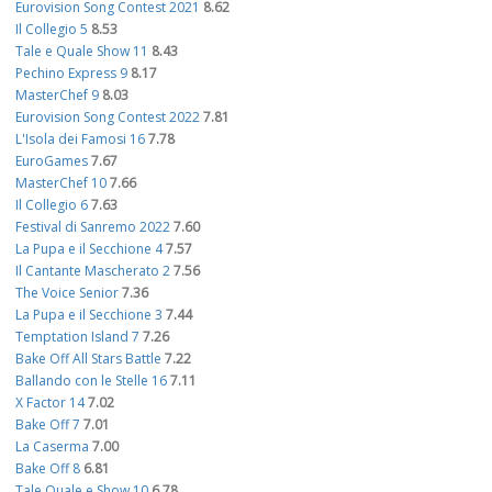
Eurovision Song Contest 2021
8.62
Il Collegio 5
8.53
Tale e Quale Show 11
8.43
Pechino Express 9
8.17
MasterChef 9
8.03
Eurovision Song Contest 2022
7.81
L'Isola dei Famosi 16
7.78
EuroGames
7.67
MasterChef 10
7.66
Il Collegio 6
7.63
Festival di Sanremo 2022
7.60
La Pupa e il Secchione 4
7.57
Il Cantante Mascherato 2
7.56
The Voice Senior
7.36
La Pupa e il Secchione 3
7.44
Temptation Island 7
7.26
Bake Off All Stars Battle
7.22
Ballando con le Stelle 16
7.11
X Factor 14
7.02
Bake Off 7
7.01
La Caserma
7.00
Bake Off 8
6.81
Tale Quale e Show 10
6.78