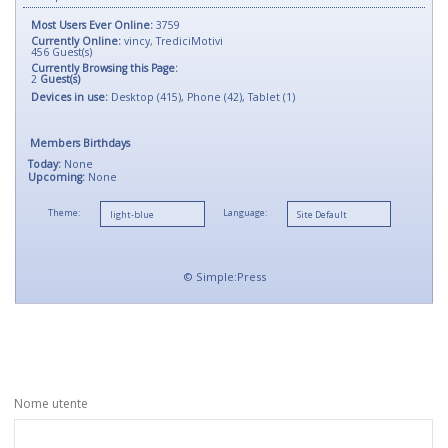
Most Users Ever Online:
3759
Currently Online:
vincy
,
TrediciMotivi
456
Guest(s)
Currently Browsing this Page:
2
Guest(s)
Devices in use:
Desktop (415), Phone (42), Tablet (1)
Members Birthdays
Today:
None
Upcoming:
None
Theme:
Language:
©
Simple:Press
Nome utente