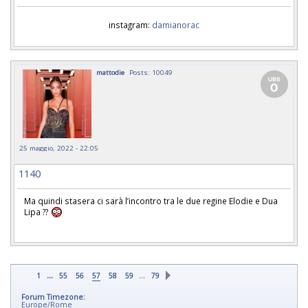
instagram:
damianorac
mattodie
Posts: 10049
25 maggio, 2022 - 22:05
1140
Ma quindi stasera ci sarà l’incontro tra le due regine Elodie e Dua
Lipa ??
...
…
1
55
56
57
58
59
79
Forum Timezone:
Europe/Rome