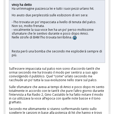
vincy ha detto
Ha un’immagine pazzesca lei e tutti i suoi pezzi urlano hit.
Ho avuto due perplessità sulle esibizioni di ieri sera:
- l’ho trovata un po’ impacciata a livello di tenuta del palco.
Non so, molto frenata.
- vocalmente la sua voce live ha un po’ perso moltissime
sfumature che le sentivo durante e poco dopo Amici.
Nelle strofe di BAM l’ho trovata terribilina.
Resta però una bomba che secondo me esploderà sempre di
più.
Sull’essere impacciata sul palco non sono d’accordo tant’è che
ormai secondo me ha trovato il modo per sentirsi a suo agio
coinvolgendo il pubblico. Quel “come” urlato secondo me
racchiude un po’ tutta la sua evoluzione nello stare sul palco.
Sulle sfumature che aveva ai tempi di Amici e poco dopo mi sento
totalmente in accordo con te tant’è che pure l’altro giorno durante
l’intervista a Rai Radio 2, Gino Castaldo le ha fatto notare il modo
in cui utilizzava la voce all’epoca con quelle note basse e il tono
graffiato.
Secondo me ultimamente si stanno soffermando tanto sullo
scegliere le canzoni in base alla potenza di hit che hanno e trovo