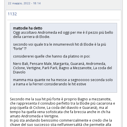
22 maggio, 2022 - 18:14
1132
mattodie ha detto
Oggi ascoltavo Andromeda ed oggi per me è il pezzo più bello
della carriera di Elodie.
secondo voi quale tra le innumerevoli hit di Elodie è la più
“forte” ??
considererei quelle che hanno da platino in poi:
Nero Bali, Pensare Male, Margarita, Guaranà, Andromeda,
Ciclone, Vertigine, Parli Parli, Bagno a Mezzanotte, La coda del
Diavolo
mamma mia quante ne ha messe a segnooooo seconda solo
a Irama e la Ferreri considerando le hit estive
Secondo me la sua hit più forte è proprio Bagno a mezzanotte,
che rappresenta il connubio perfetto tra la Elodie più caciarona e
pop (quella di Ciclone, La coda del diavolo e Guaranà), ma al
tempo ha quella vena sofisticata che fa breccia anche in chi ha
amato Andromeda e Vertigine.
In più sta andando benissimo commercialmente e credo che la
chiave del suo successo stia nell’universalità che permette alla