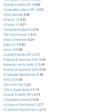
Grande Fratello VIP 4
6.69
Temptation Island VIP 2
6.53
Amici Speciali
6.46
X Factor 13
6.42
X Factor 15
6.37
Temptation Island 8
6.36
The Voice Senior 2
6.15
Amici Celebrities
6.04
Bake Off 9
6.00
Amici 19
5.89
Grande Fratello VIP 5
5.77
Festival di Sanremo 2021
5.65
Ballando con le Stelle 15
5.65
Festival di Sanremo 2020
5.58
Il Cantante Mascherato
5.48
Amici 20
5.40
Star in the Star
5.20
Tale e Quale Show 9
5.16
Grande Fratello VIP 6
4.79
Temptation Island 9
4.26
La Pupa e il Secchione 5
2.77
Il Cantante mascherato 3
2.74