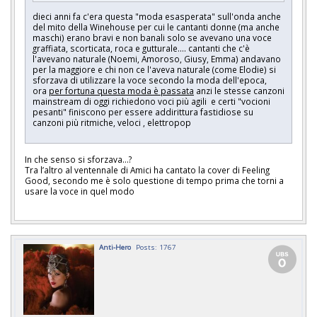
dieci anni fa c'era questa "moda esasperata" sull'onda anche
del mito della Winehouse per cui le cantanti donne (ma anche
maschi) erano bravi e non banali solo se avevano una voce
graffiata, scorticata, roca e gutturale.... cantanti che c'è
l'avevano naturale (Noemi, Amoroso, Giusy, Emma) andavano
per la maggiore e chi non ce l'aveva naturale (come Elodie) si
sforzava di utilizzare la voce secondo la moda dell'epoca,
ora
per fortuna questa moda è passata
anzi le stesse canzoni
mainstream di oggi richiedono voci più agili e certi "vocioni
pesanti" finiscono per essere addirittura fastidiose su
canzoni più ritmiche, veloci , elettropop
In che senso si sforzava…?
Tra l’altro al ventennale di Amici ha cantato la cover di Feeling
Good, secondo me è solo questione di tempo prima che torni a
usare la voce in quel modo
Anti-Hero
Posts: 1767