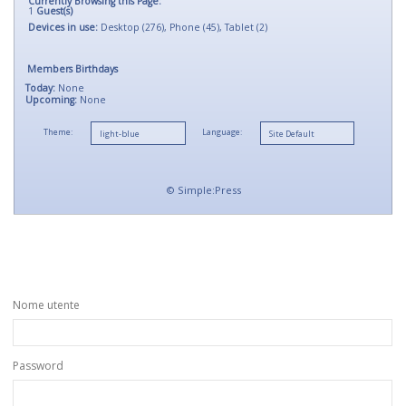
Currently Browsing this Page:
1
Guest(s)
Devices in use:
Desktop (276), Phone (45), Tablet (2)
Members Birthdays
Today:
None
Upcoming:
None
Theme:
Language:
©
Simple:Press
Nome utente
Password