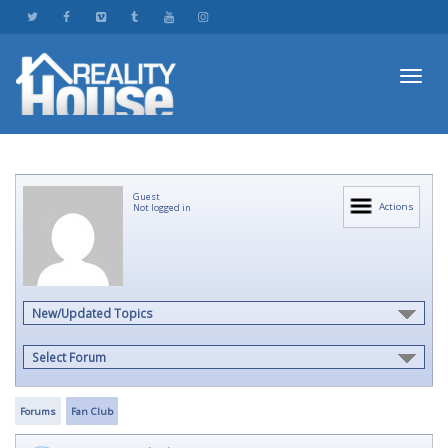
Toggl
Guest
navig
Actions
Not logged in
New/Updated Topics
Select Forum
Forums
Fan Club