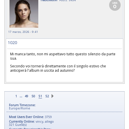
TrediciMotivi
Posts: 5434
17 marzo, 2026 - 9:41
1020
Mi manca tanto, non mi aspettavo tutto questo silenzio da parte
sua.
Secondo voi tornerà direttamente con il singolo estivo che
anticiperà l'album in uscita ad autunno?
...
1
49
50
51
52
Forum Timezone:
Europe/Rome
Most Users Ever Online:
3759
Currently Online:
vincy
,
allego
321
Guest(s)