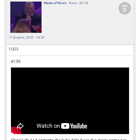
Waves of Music
Posts: 26118
17 giugno, 2025 - 14:50
1003
41:55
Chissà chi è LA cantante che le ha dato buca due giorni prima per