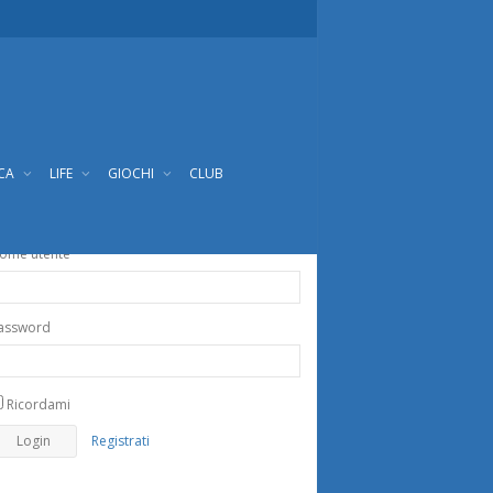
ICA
LIFE
GIOCHI
CLUB
ome utente
assword
Ricordami
Registrati