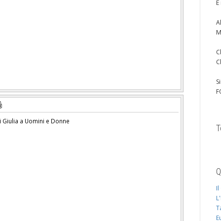
È
A
M
C
C
S
F
i Giulia a Uomini e Donne
T
Q
I
L
T
E