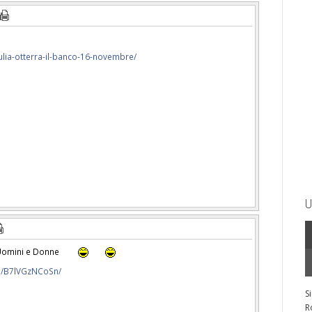
giulia-otterra-il-banco-16-novembre/
U
 Uomini e Donne
p/B7lVGzNCoSn/
S
R