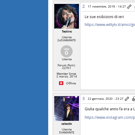
2
17 novembre, 2019 - 14:27
Le sue esibizioni di ieri
https://www.wittytv.it/amici/
Teolino
Utente
2xDIAMANTE
Utente
Forum Posts:
22701
Member Since:
2 marzo, 2014
Offline
3
22 gennaio, 2020 - 23:27
Giulia qualche anno fa era a
https://www.instagram.com/
calacolo
Utente
DIAMANTE