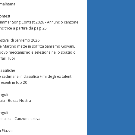
malfitana
ontest
ummer Song Contest 2026 - Annuncio canzone
incitrice a partire da pag. 25
estival di Sanremo 2026
e Martino mette in soffitta Sanremo Giovani,
uovo meccanismo e selezione nello spazio di
ffari Tuoi
lassifiche
e settimane in classifica Fimi degli ex talent
resenti in top 20
ingoli
aia - Bossa Nostra
ingoli
nnalisa - Canzone estiva
a Piazza