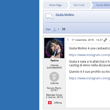
Home Page
Fan Club
Giulia Moli
Giulia Molino
Page:
1
2
1
17 novembre, 2019 - 14:27
Giulia Molino è una cantautric
https://www.instagram.com/
Teolino
Giulia è nata a Scafati (Sa) e 
casting di Amici nella diciass
Utente
2xDIAMANTE
Questo è il suo profilo su I
https://www.instagram.com/g
Utente
Forum Posts:
22701
Member Since:
2 marzo, 2014
Offline