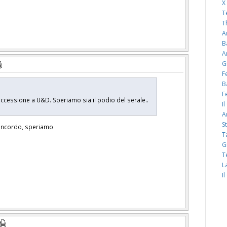
X
T
T
A
B
A
G
F
B
F
 successione a U&D. Speriamo sia il podio del serale..
I
A
S
concordo, speriamo
T
G
T
L
I