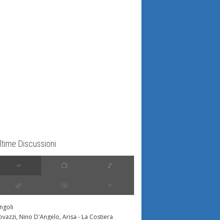
ltime Discussioni
∞
📺
🎵
🌿
🎲
⭐️
ingoli
ovazzi, Nino D'Angelo, Arisa - La Costiera