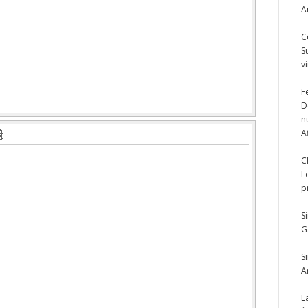
A
C
S
v
F
D
n
A
C
L
p
S
G
S
A
L