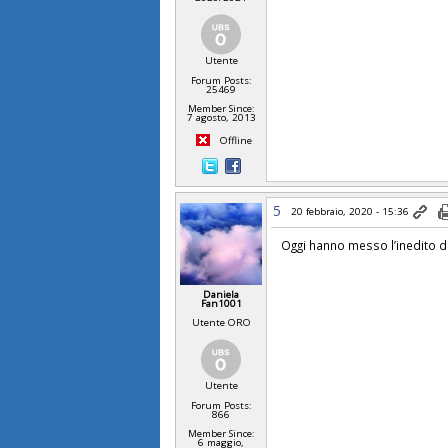
Utente
Forum Posts:
25469
Member Since:
7 agosto, 2013
Offline
5
20 febbraio, 2020 - 15:36
Oggi hanno messo l’inedito d
Daniela
Fan1001
Utente ORO
Utente
Forum Posts:
866
Member Since:
6 maggio,