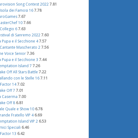
urovision Song Contest 2022
7.81
'Isola dei Famosi 16
7.78
uroGames
7.67
asterChef 10
7.66
l Collegio 6
7.63
estival di Sanremo 2022
7.60
a Pupa e il Secchione 4
7.57
l Cantante Mascherato 2
7.56
he Voice Senior
7.36
a Pupa e il Secchione 3
7.44
emptation Island 7
7.26
ake Off All Stars Battle
7.22
allando con le Stelle 16
7.11
 Factor 14
7.02
ake Off 7
7.01
a Caserma
7.00
ake Off 8
6.81
ale Quale e Show 10
6.78
rande Fratello VIP 4
6.69
emptation Island VIP 2
6.53
mici Speciali
6.46
 Factor 13
6.42