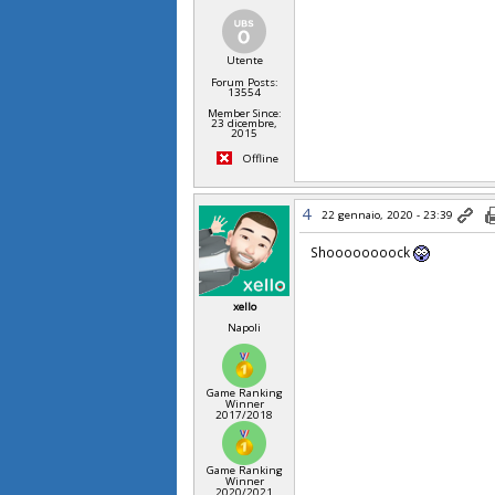
Utente
Forum Posts:
13554
Member Since:
23 dicembre,
2015
Offline
4
22 gennaio, 2020 - 23:39
Shoooooooock
xello
Napoli
Game Ranking
Winner
2017/2018
Game Ranking
Winner
2020/2021