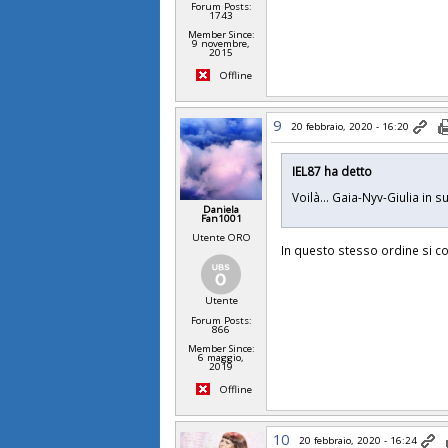
Forum Posts:
1743
Member Since:
9 novembre,
2015
Offline
9
20 febbraio, 2020 - 16:20
IEL87 ha detto
Voilà... Gaia-Nyv-Giulia in
Daniela
Fan1001
Utente ORO
In questo stesso ordine si 
Utente
Forum Posts:
866
Member Since:
6 maggio,
2019
Offline
10
20 febbraio, 2020 - 16:24