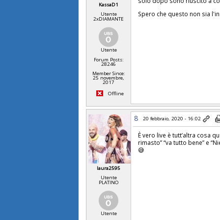
solo dopo sono riuscito a col
KassaD1
Spero che questo non sia l'in
Utente
2xDIAMANTE
Utente
Forum Posts:
28246
Member Since:
25 novembre,
2017
Offline
8
20 febbraio, 2020 - 16:02
È vero live è tutt’altra cosa
rimasto” “va tutto bene” e “N
😅
laura2595
Utente
PLATINO
Utente