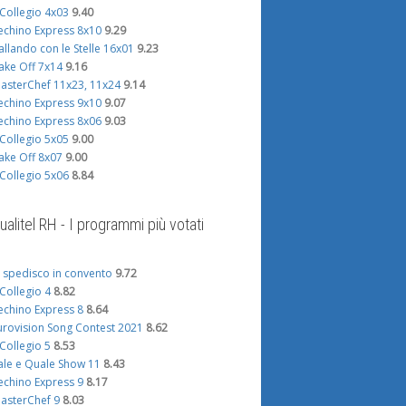
l Collegio 4x03
9.40
echino Express 8x10
9.29
allando con le Stelle 16x01
9.23
ake Off 7x14
9.16
asterChef 11x23, 11x24
9.14
echino Express 9x10
9.07
echino Express 8x06
9.03
l Collegio 5x05
9.00
ake Off 8x07
9.00
l Collegio 5x06
8.84
ualitel RH - I programmi più votati
i spedisco in convento
9.72
l Collegio 4
8.82
echino Express 8
8.64
urovision Song Contest 2021
8.62
l Collegio 5
8.53
ale e Quale Show 11
8.43
echino Express 9
8.17
asterChef 9
8.03