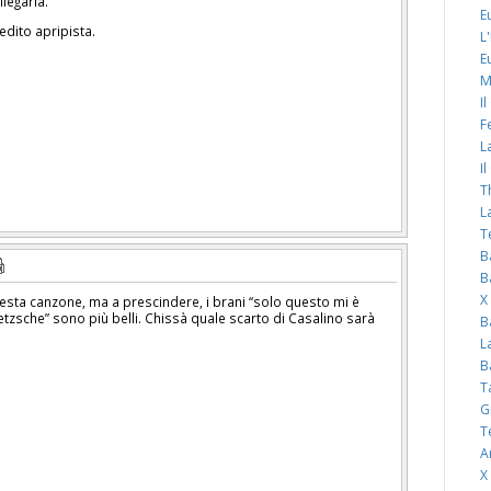
legarla.
E
edito apripista.
L
E
M
I
F
L
I
T
L
T
B
B
X
 questa canzone, ma a prescindere, i brani “solo questo mi è
ietzsche” sono più belli. Chissà quale scarto di Casalino sarà
B
L
B
T
G
T
A
X