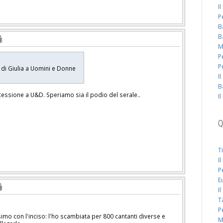
I
P
B
B
M
P
P
 di Giulia a Uomini e Donne
I
B
ccessione a U&D. Speriamo sia il podio del serale..
I
Q
T
I
P
E
I
T
P
imo con l'inciso: l'ho scambiata per 800 cantanti diverse e
M