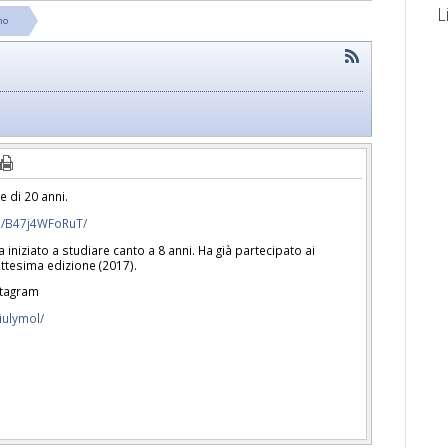
L
no
e di 20 anni.
p/B47j4WFoRuT/
ha iniziato a studiare canto a 8 anni. Ha già partecipato ai
ettesima edizione (2017).
nstagram
iulymol/