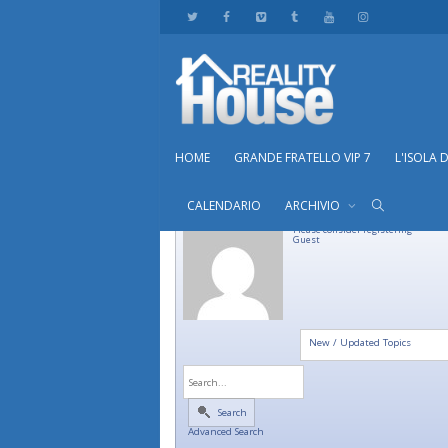
HOME
GRANDE FRATELLO VIP 7
L'ISOLA 
CALENDARIO
ARCHIVIO
Please consider registering
Guest
New / Updated Topics
Search
Advanced Search