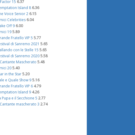
 Factor 15
6.37
emptation Island 8
6.36
he Voice Senior 2
6.15
mici Celebrities
6.04
ake Off 9
6.00
mici 19
5.89
rande Fratello VIP 5
5.77
estival di Sanremo 2021
5.65
allando con le Stelle 15
5.65
estival di Sanremo 2020
5.58
l Cantante Mascherato
5.48
mici 20
5.40
tar in the Star
5.20
ale e Quale Show 9
5.16
rande Fratello VIP 6
4.79
emptation Island 9
4.26
a Pupa e il Secchione 5
2.77
l Cantante mascherato 3
2.74