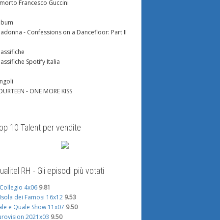
 morto Francesco Guccini
lbum
adonna - Confessions on a Dancefloor: Part II
lassifiche
lassifiche Spotify Italia
ingoli
OURTEEN - ONE MORE KISS
op 10 Talent per vendite
ualitel RH - Gli episodi più votati
l Collegio 4x06
9.81
'Isola dei Famosi 16x12
9.53
ale e Quale Show 11x07
9.50
urovision 2021x03
9.50