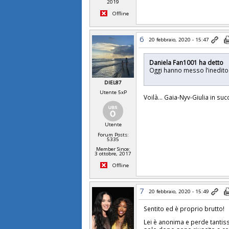
2019
Offline
6
20 febbraio, 2020 - 15:47
Daniela Fan1001 ha detto
Oggi hanno messo l’inedito
DIEL87
Utente 5xP
Voilà... Gaia-Nyv-Giulia in su
Utente
Forum Posts:
5335
Member Since:
3 ottobre, 2017
Offline
7
20 febbraio, 2020 - 15:49
Sentito ed è proprio brutto!
Lei è anonima e perde tantiss