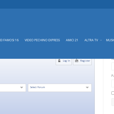
DEI FAMOSI 16
VIDEO PECHINO EXPRESS
AMICI 21
ALTRA TV
MUS
N
Log In
Register
P
Select Forum