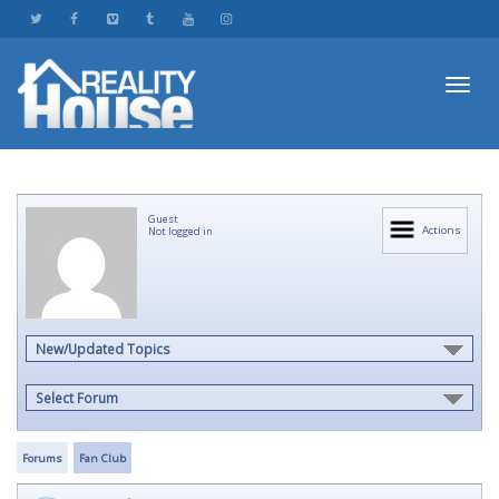
Toggl
Guest
navig
Actions
Not logged in
New/Updated Topics
Select Forum
Forums
Fan Club