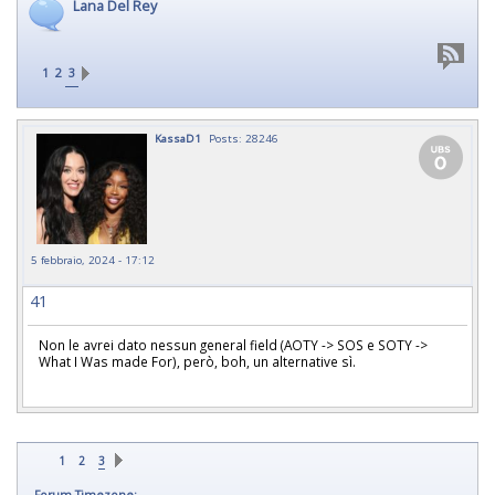
Lana Del Rey
1
2
3
KassaD1
Posts: 28246
5 febbraio, 2024 - 17:12
41
Non le avrei dato nessun general field (AOTY -> SOS e SOTY ->
What I Was made For), però, boh, un alternative sì.
1
2
3
Forum Timezone: