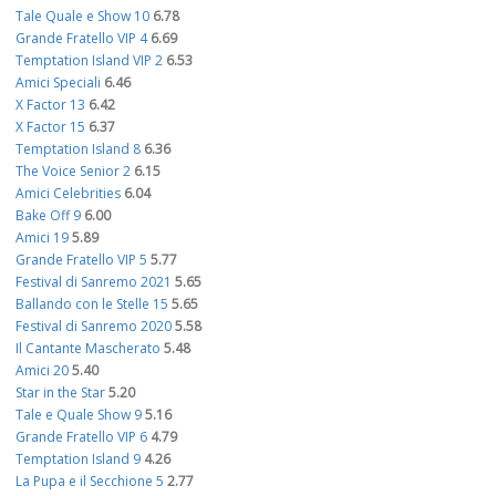
Tale Quale e Show 10
6.78
Grande Fratello VIP 4
6.69
Temptation Island VIP 2
6.53
Amici Speciali
6.46
X Factor 13
6.42
X Factor 15
6.37
Temptation Island 8
6.36
The Voice Senior 2
6.15
Amici Celebrities
6.04
Bake Off 9
6.00
Amici 19
5.89
Grande Fratello VIP 5
5.77
Festival di Sanremo 2021
5.65
Ballando con le Stelle 15
5.65
Festival di Sanremo 2020
5.58
Il Cantante Mascherato
5.48
Amici 20
5.40
Star in the Star
5.20
Tale e Quale Show 9
5.16
Grande Fratello VIP 6
4.79
Temptation Island 9
4.26
La Pupa e il Secchione 5
2.77