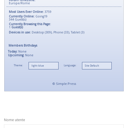
Europe/Rome
Most Users Ever Online:
3759
Currently Online:
Going19
344
Guest(s)
Currently Browsing this Page:
1
Guest(s)
Devices in use:
Desktop (309), Phone (33), Tablet (3)
Members Birthdays
Today:
None
Upcoming:
None
Theme:
Language:
©
Simple:Press
Nome utente