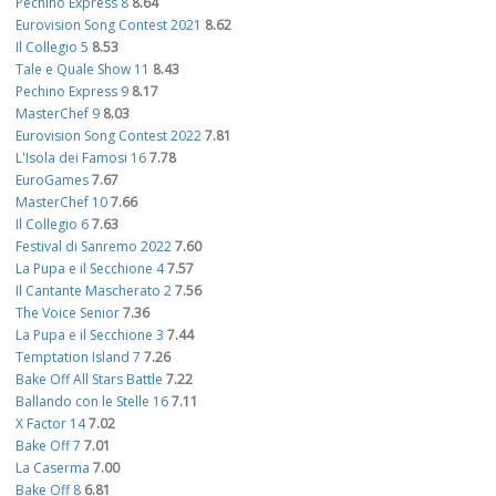
Pechino Express 8
8.64
Eurovision Song Contest 2021
8.62
Il Collegio 5
8.53
Tale e Quale Show 11
8.43
Pechino Express 9
8.17
MasterChef 9
8.03
Eurovision Song Contest 2022
7.81
L'Isola dei Famosi 16
7.78
EuroGames
7.67
MasterChef 10
7.66
Il Collegio 6
7.63
Festival di Sanremo 2022
7.60
La Pupa e il Secchione 4
7.57
Il Cantante Mascherato 2
7.56
The Voice Senior
7.36
La Pupa e il Secchione 3
7.44
Temptation Island 7
7.26
Bake Off All Stars Battle
7.22
Ballando con le Stelle 16
7.11
X Factor 14
7.02
Bake Off 7
7.01
La Caserma
7.00
Bake Off 8
6.81