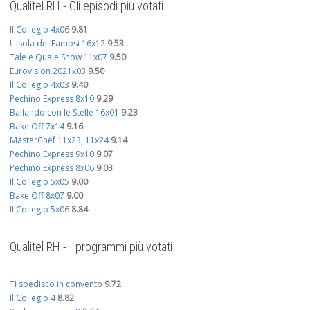
Qualitel RH - Gli episodi più votati
Il Collegio 4x06
9.81
L'Isola dei Famosi 16x12
9.53
Tale e Quale Show 11x07
9.50
Eurovision 2021x03
9.50
Il Collegio 4x03
9.40
Pechino Express 8x10
9.29
Ballando con le Stelle 16x01
9.23
Bake Off 7x14
9.16
MasterChef 11x23, 11x24
9.14
Pechino Express 9x10
9.07
Pechino Express 8x06
9.03
Il Collegio 5x05
9.00
Bake Off 8x07
9.00
Il Collegio 5x06
8.84
Qualitel RH - I programmi più votati
Ti spedisco in convento
9.72
Il Collegio 4
8.82