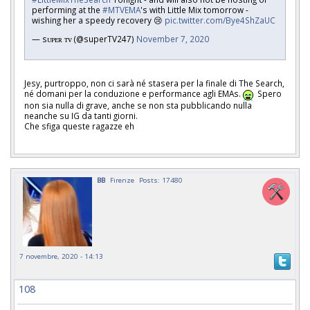
performing at the
#MTVEMA
's with Little Mix tomorrow -
wishing her a speedy recovery 😢
pic.twitter.com/Bye4ShZaUC
— sᴜᴘᴇʀ ᴛᴠ (@superTV247)
November 7, 2020
Jesy, purtroppo, non ci sarà né stasera per la finale di The Search,
né domani per la conduzione e performance agli EMAs.
Spero
non sia nulla di grave, anche se non sta pubblicando nulla
neanche su IG da tanti giorni.
Che sfiga queste ragazze eh
BB
Firenze
Posts: 17480
7 novembre, 2020 - 14:13
108