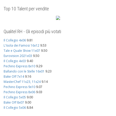
Top 10 Talent per vendite
Qualitel RH - Gli episodi più votati
Il Collegio 4x06
9.81
L'Isola dei Famosi 16x12
9.53
Tale e Quale Show 11x07
9.50
Eurovision 2021x03
9.50
Il Collegio 4x03
9.40
Pechino Express 8x10
9.29
Ballando con le Stelle 16x01
9.23
Bake Off 7x14
9.16
MasterChef 11x23, 11x24
9.14
Pechino Express 9x10
9.07
Pechino Express 8x06
9.03
Il Collegio 5x05
9.00
Bake Off 8x07
9.00
Il Collegio 5x06
8.84