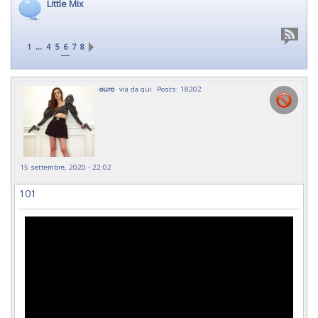
Little Mix
...
1
4
5
6
7
8
ouro
via da qui
Posts: 18202
15 settembre, 2020 - 22:02
101