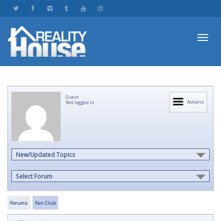
Toggl
Guest
navig
Actions
Not logged in
New/Updated Topics
Select Forum
Forums
Fan Club