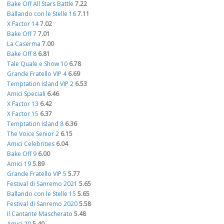
Bake Off All Stars Battle
7.22
Ballando con le Stelle 16
7.11
X Factor 14
7.02
Bake Off 7
7.01
La Caserma
7.00
Bake Off 8
6.81
Tale Quale e Show 10
6.78
Grande Fratello VIP 4
6.69
Temptation Island VIP 2
6.53
Amici Speciali
6.46
X Factor 13
6.42
X Factor 15
6.37
Temptation Island 8
6.36
The Voice Senior 2
6.15
Amici Celebrities
6.04
Bake Off 9
6.00
Amici 19
5.89
Grande Fratello VIP 5
5.77
Festival di Sanremo 2021
5.65
Ballando con le Stelle 15
5.65
Festival di Sanremo 2020
5.58
Il Cantante Mascherato
5.48
Amici 20
5.40