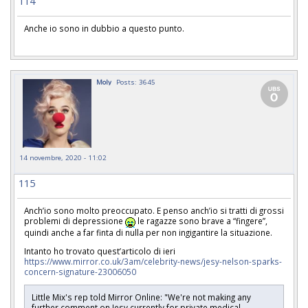
114
Anche io sono in dubbio a questo punto.
Moly
Posts: 3645
14 novembre, 2020 - 11:02
115
Anch’io sono molto preoccupato. E penso anch’io si tratti di grossi
problemi di depressione
le ragazze sono brave a “fingere”,
quindi anche a far finta di nulla per non ingigantire la situazione.
Intanto ho trovato quest’articolo di ieri
https://www.mirror.co.uk/3am/celebrity-news/jesy-nelson-sparks-
concern-signature-23006050
Little Mix's rep told Mirror Online: "We're not making any
further comment on Jesy currently for private medical