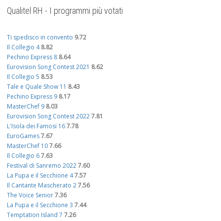
Qualitel RH - I programmi più votati
Ti spedisco in convento
9.72
Il Collegio 4
8.82
Pechino Express 8
8.64
Eurovision Song Contest 2021
8.62
Il Collegio 5
8.53
Tale e Quale Show 11
8.43
Pechino Express 9
8.17
MasterChef 9
8.03
Eurovision Song Contest 2022
7.81
L'Isola dei Famosi 16
7.78
EuroGames
7.67
MasterChef 10
7.66
Il Collegio 6
7.63
Festival di Sanremo 2022
7.60
La Pupa e il Secchione 4
7.57
Il Cantante Mascherato 2
7.56
The Voice Senior
7.36
La Pupa e il Secchione 3
7.44
Temptation Island 7
7.26