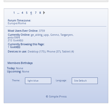
...
1
4
5
6
7
8
Forum Timezone:
Europe/Rome
Most Users Ever Online:
3759
Currently Online:
ge_aldrig_upp
,
Gennz
,
Targaryen
,
anto1994
212
Guest(s)
Currently Browsing this Page:
1
Guest(s)
Devices in use:
Desktop (175), Phone (37), Tablet (4)
Members Birthdays
Today:
None
Upcoming:
None
Theme:
Language:
©
Simple:Press