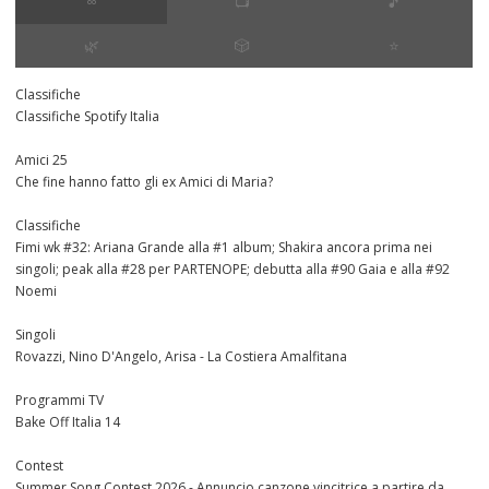
∞
📺
🎵
🌿
🎲
⭐️
Classifiche
Classifiche Spotify Italia
Amici 25
Che fine hanno fatto gli ex Amici di Maria?
Classifiche
Fimi wk #32: Ariana Grande alla #1 album; Shakira ancora prima nei
singoli; peak alla #28 per PARTENOPE; debutta alla #90 Gaia e alla #92
Noemi
Singoli
Rovazzi, Nino D'Angelo, Arisa - La Costiera Amalfitana
Programmi TV
Bake Off Italia 14
Contest
Summer Song Contest 2026 - Annuncio canzone vincitrice a partire da