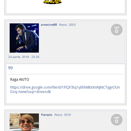
antonino98
Posts: 2053
24 aprile, 2019 - 23:35
99
Raga AIUTO
https://drive.google.com/file/d/1FlQF3tq1yEhhMbtXnNjNCTygvOUn
Dzq-/view?usp=drivesdk
François
Posts: 3570