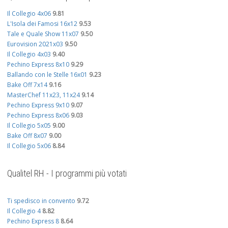
Il Collegio 4x06
9.81
L'Isola dei Famosi 16x12
9.53
Tale e Quale Show 11x07
9.50
Eurovision 2021x03
9.50
Il Collegio 4x03
9.40
Pechino Express 8x10
9.29
Ballando con le Stelle 16x01
9.23
Bake Off 7x14
9.16
MasterChef 11x23, 11x24
9.14
Pechino Express 9x10
9.07
Pechino Express 8x06
9.03
Il Collegio 5x05
9.00
Bake Off 8x07
9.00
Il Collegio 5x06
8.84
Qualitel RH - I programmi più votati
Ti spedisco in convento
9.72
Il Collegio 4
8.82
Pechino Express 8
8.64