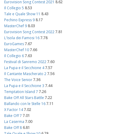
Eurovision Song Contest 2021
8.62
Il Collegio 5
8.53
Tale e Quale Show 11
8.43
Pechino Express 9
8.17
MasterChef 9
8.03
Eurovision Song Contest 2022
7.81
L'Isola dei Famosi 16
7.78
EuroGames
7.67
MasterChef 10
7.66
Il Collegio 6
7.63
Festival di Sanremo 2022
7.60
La Pupa e il Secchione 4
7.57
Il Cantante Mascherato 2
7.56
The Voice Senior
7.36
La Pupa e il Secchione 3
7.44
Temptation Island 7
7.26
Bake Off All Stars Battle
7.22
Ballando con le Stelle 16
7.11
X Factor 14
7.02
Bake Off 7
7.01
La Caserma
7.00
Bake Off 8
6.81
Tale Quale e Show 10
6.78