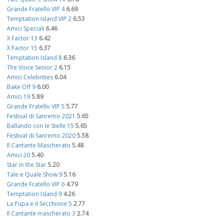
Grande Fratello VIP 4
6.69
Temptation Island VIP 2
6.53
Amici Speciali
6.46
X Factor 13
6.42
X Factor 15
6.37
Temptation Island 8
6.36
The Voice Senior 2
6.15
Amici Celebrities
6.04
Bake Off 9
6.00
Amici 19
5.89
Grande Fratello VIP 5
5.77
Festival di Sanremo 2021
5.65
Ballando con le Stelle 15
5.65
Festival di Sanremo 2020
5.58
Il Cantante Mascherato
5.48
Amici 20
5.40
Star in the Star
5.20
Tale e Quale Show 9
5.16
Grande Fratello VIP 6
4.79
Temptation Island 9
4.26
La Pupa e il Secchione 5
2.77
Il Cantante mascherato 3
2.74