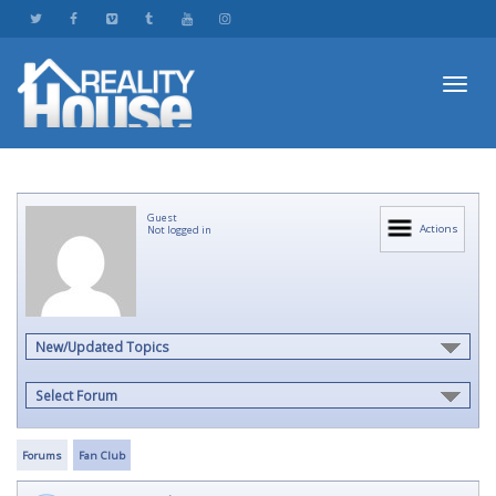
Toggl
Guest
navig
Actions
Not logged in
New/Updated Topics
Select Forum
Forums
Fan Club