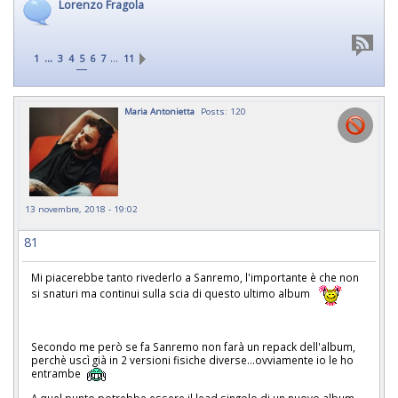
Lorenzo Fragola
...
…
1
3
4
5
6
7
11
Maria Antonietta
Posts: 120
13 novembre, 2018 - 19:02
81
Mi piacerebbe tanto rivederlo a Sanremo, l'importante è che non
si snaturi ma continui sulla scia di questo ultimo album
Secondo me però se fa Sanremo non farà un repack dell'album,
perchè uscì già in 2 versioni fisiche diverse...ovviamente io le ho
entrambe
A quel punto potrebbe essere il lead singolo di un nuovo album