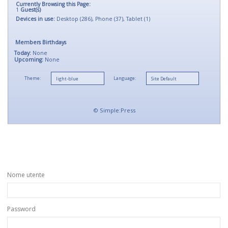
Currently Browsing this Page:
1
Guest(s)
Devices in use:
Desktop (286), Phone (37), Tablet (1)
Members Birthdays
Today:
None
Upcoming:
None
Theme:
Language:
©
Simple:Press
Nome utente
Password