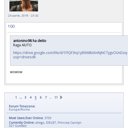
24 aprile, 2019 - 23:42
100
antonino98 ha detto
Raga AIUTO
https://drive.google.com/file/d/1FlQF3tq1yEhhMbtXnNjNCTygvOUnDzq-
usp=drivesdk
wowow
...
…
1
3
4
5
6
7
11
Forum Timezone:
Europe/Rome
Most Users Ever Online:
3759
Currently Online:
allego
,
DIEL87
,
Princess Carolyn
321
Guest(s)