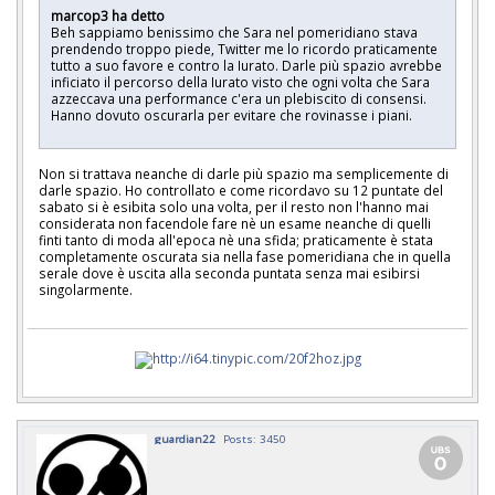
marcop3 ha detto
Beh sappiamo benissimo che Sara nel pomeridiano stava
prendendo troppo piede, Twitter me lo ricordo praticamente
tutto a suo favore e contro la Iurato. Darle più spazio avrebbe
inficiato il percorso della Iurato visto che ogni volta che Sara
azzeccava una performance c'era un plebiscito di consensi.
Hanno dovuto oscurarla per evitare che rovinasse i piani.
Non si trattava neanche di darle più spazio ma semplicemente di
darle spazio. Ho controllato e come ricordavo su 12 puntate del
sabato si è esibita solo una volta, per il resto non l'hanno mai
considerata non facendole fare nè un esame neanche di quelli
finti tanto di moda all'epoca nè una sfida; praticamente è stata
completamente oscurata sia nella fase pomeridiana che in quella
serale dove è uscita alla seconda puntata senza mai esibirsi
singolarmente.
guardian22
Posts: 3450