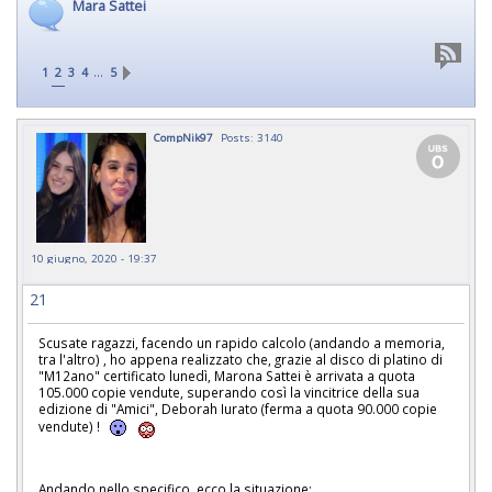
Mara Sattei
…
1
2
3
4
5
CompNik97
Posts: 3140
10 giugno, 2020 - 19:37
21
Scusate ragazzi, facendo un rapido calcolo (andando a memoria,
tra l'altro) , ho appena realizzato che, grazie al disco di platino di
"M12ano" certificato lunedì, Marona Sattei è arrivata a quota
105.000 copie vendute, superando così la vincitrice della sua
edizione di "Amici", Deborah Iurato (ferma a quota 90.000 copie
vendute) !
Andando nello specifico, ecco la situazione: