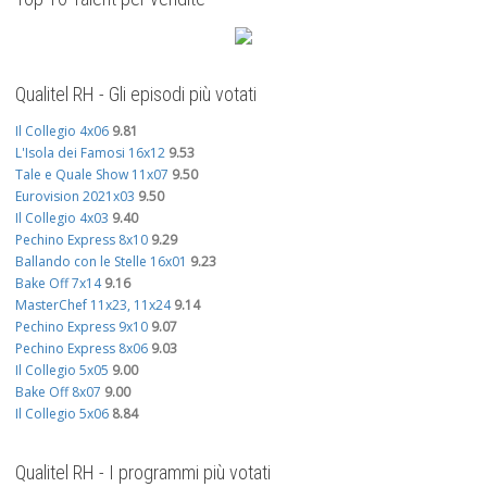
Qualitel RH - Gli episodi più votati
Il Collegio 4x06
9.81
L'Isola dei Famosi 16x12
9.53
Tale e Quale Show 11x07
9.50
Eurovision 2021x03
9.50
Il Collegio 4x03
9.40
Pechino Express 8x10
9.29
Ballando con le Stelle 16x01
9.23
Bake Off 7x14
9.16
MasterChef 11x23, 11x24
9.14
Pechino Express 9x10
9.07
Pechino Express 8x06
9.03
Il Collegio 5x05
9.00
Bake Off 8x07
9.00
Il Collegio 5x06
8.84
Qualitel RH - I programmi più votati