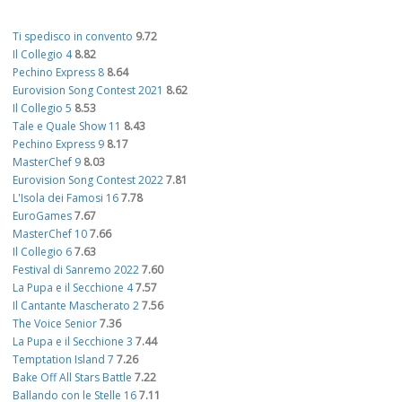
Ti spedisco in convento
9.72
Il Collegio 4
8.82
Pechino Express 8
8.64
Eurovision Song Contest 2021
8.62
Il Collegio 5
8.53
Tale e Quale Show 11
8.43
Pechino Express 9
8.17
MasterChef 9
8.03
Eurovision Song Contest 2022
7.81
L'Isola dei Famosi 16
7.78
EuroGames
7.67
MasterChef 10
7.66
Il Collegio 6
7.63
Festival di Sanremo 2022
7.60
La Pupa e il Secchione 4
7.57
Il Cantante Mascherato 2
7.56
The Voice Senior
7.36
La Pupa e il Secchione 3
7.44
Temptation Island 7
7.26
Bake Off All Stars Battle
7.22
Ballando con le Stelle 16
7.11