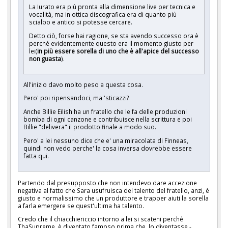
La Iurato era più pronta alla dimensione live per tecnica e
vocalità, ma in ottica discografica era di quanto più
scialbo e antico si potesse cercare.
Detto ciò, forse hai ragione, se sta avendo successo ora è
perché evidentemente questo era il momento giusto per
lei(
in più essere sorella di uno che è all'apice del successo
non guasta
).
All'inizio davo molto peso a questa cosa.
Pero' poi ripensandoci, ma 'sticazzi?
Anche Billie Eilish ha un fratello che le fa delle produzioni
bomba di ogni canzone e contribuisce nella scrittura e poi
Billie "delivera" il prodotto finale a modo suo.
Pero' a lei nessuno dice che e' una miracolata di Finneas,
quindi non vedo perche' la cosa inversa dovrebbe essere
fatta qui.
Partendo dal presupposto che non intendevo dare accezione
negativa al fatto che Sara usufruisca del talento del fratello, anzi, è
giusto e normalissimo che un produttore e trapper aiuti la sorella
a farla emergere se quest'ultima ha talento.
Credo che il chiacchiericcio intorno a lei si scateni perché
ThaSupreme è diventato famoso prima che lo diventasse -