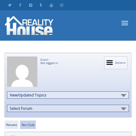
Toggl
Guest
navig
Actions
Not logged in
New/Updated Topics
Select Forum
Forums
Fan Club