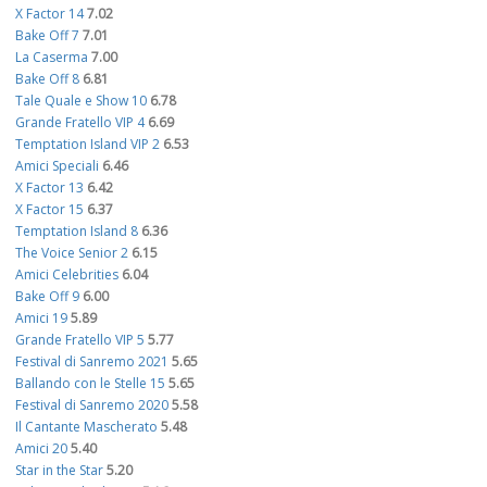
X Factor 14
7.02
Bake Off 7
7.01
La Caserma
7.00
Bake Off 8
6.81
Tale Quale e Show 10
6.78
Grande Fratello VIP 4
6.69
Temptation Island VIP 2
6.53
Amici Speciali
6.46
X Factor 13
6.42
X Factor 15
6.37
Temptation Island 8
6.36
The Voice Senior 2
6.15
Amici Celebrities
6.04
Bake Off 9
6.00
Amici 19
5.89
Grande Fratello VIP 5
5.77
Festival di Sanremo 2021
5.65
Ballando con le Stelle 15
5.65
Festival di Sanremo 2020
5.58
Il Cantante Mascherato
5.48
Amici 20
5.40
Star in the Star
5.20