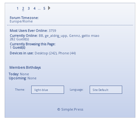
…
1
2
3
4
5
Forum Timezone:
Europe/Rome
Most Users Ever Online:
3759
Currently Online:
BB
,
ge_aldrig_upp
,
Gennz
,
gatto miao
282
Guest(s)
Currently Browsing this Page:
1
Guest(s)
Devices in use:
Desktop (242), Phone (44)
Members Birthdays
Today:
None
Upcoming:
None
Theme:
Language:
©
Simple:Press