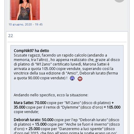
10 giugno, 2020 - 19:45
22
CompNik97 ha detto
Scusate ragazzi, facendo un rapido calcolo (andando a
memoria, tra l'altro) , ho appena realizzato che, grazie al disco
di platino di "M12ano" certificato lunedì, Marona Sattei è
arrivata a quota 105.000 copie vendute, superando così la
vincitrice della sua edizione di "Amici", Deborah Iurato (ferma
a quota 90.000 copie vendute) !
Andando nello specifico, ecco la situazione:
Mara Sattei:
70.000
copie per "M12ano" (disco di platino)
+
35.000
copie per il remix di "Dylemme" (disco d'oro)
= 105.000
copie vendute;
Deborah Iurato: 50.000
copie per l'ep "Deborah Iurato" (disco
di platino) +
15.000
copie per "Anche se fuori è inverno" (disco
d'oro) +
25.000
copie per "Danzeremo a luci spente" (disco
d'oro nel 2015, che fino all'anno prima le soglie erano un po'