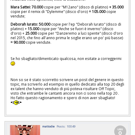
Mara Sattei:
70.000
copie per "M12ano" (disco di platino)
+ 35.000
copie per il remix di "Dylemme" (disco d'oro)
= 105.000
copie
vendute;
Deborah Iurato: 50.000
copie per l'ep "Deborah Iurato" (disco di
platino) +
15.000
copie per "Anche se fuori è inverno" (disco
d'oro) +
25.000
copie per "Danzeremo a luci spente" (disco d'oro
nel 2015, che fino all'anno prima le soglie erano un po' più basse)
=
90.000
copie vendute.
Se ho sbagliato/dimenticato qualcosa, non esitate a correggermi
Non so se è stato scorretto scrivere un post del genere in questo
topic, ma scriverlo ad esempio in quello dedicato alla top 20 degli
ex talent che hanno venduto di più poteva risultare Off Topic,
visto che entrambe le cantanti ancora non ci sono nella top 20 .
Ho fatto questo ragionamento e spero di non aver sbagliato!
mattodie
Posts: 10049