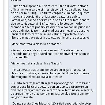
- Prima sera: aprono 6 "Esordienti". I tre più votati entrano
ufficialmente in gara e si ri-esibiscono in coda alla puntata
dopo i primi 10 Big. Gli altri tre vengono eliminati. In questo
modo, gli esordienti che riescono a catturare subito
l'attenzione, hanno addirittura la possibilità di farsi sentire
due volte rispetto ai "Big" canonici, allo stesso modo,
"comodini" senza possibilità di vittoria e/o con un pubblico
troppo di nicchia per riuscire ad essere rilevanti, possono
lanciare la loro canzone in una vetrina importante e poi
liberare minuti preziosi in scaletta per le serate successive.
(Viene mostrata la classifica a "fasce")
- Seconda sera: stesso meccanismo. Si esibiscono la
seconda metà degli "Esordienti" con relative eliminazioni e i
rimanenti Big.
(Viene mostrata la classifica a "fasce")
- Terza serata: esibizione dei 26 artisti in gara. Nessuna
classifica mostrata, eccezion fatta per le ultime tre posizioni
che vengono eliminate dalla kermesse.
- Quarta serata: gli artisti in gara ripropongono il loro brano
con la possibilità di duettare con un ospite e proporre un
diverso arrangiamento della canzone. Al termine della serata, i
tre artisti meno votati sono eliminati. Le altre posizioni non
vengono rivelate.
- Quinta serata: Si esibiscono i 20 artisti superstiti. Allo stop