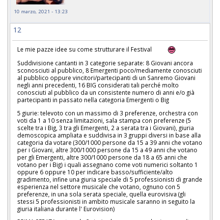
10 marzo, 2021 - 13:23
12
Le mie pazze idee su come strutturare il Festival
Suddivisione cantanti in 3 categorie separate: 8 Giovani ancora
sconosciuti al pubblico, 8 Emergenti poco/mediamente conosciuti
al pubblico oppure vincitori/partecipanti di un Sanremo Giovani
negli anni precedenti, 16 BIG considerati tali perché molto
conosciuti al pubblico da un consistente numero di anni e/o già
partecipanti in passato nella categoria Emergenti o Big
5 giurie: televoto con un massimo di 3 preferenze, orchestra con
voti da 1 a 10 senza limitazioni, sala stampa con preferenze (5
scelte tra i Big, 3 tra gli Emergenti, 2 a serata tra i Giovani), giuria
demoscopica ampliata e suddivisa in 3 gruppi diversi in base alla
categoria da votare (300/1000 persone da 15 a 39 anni che votano
per i Giovani, altre 300/1000 persone da 15 a 49 anni che votano
per gli Emergenti, altre 300/1000 persone da 18 a 65 anni che
votano per i Big) i quali assegnano come voti numerici soltanto 1
oppure 6 oppure 10 per indicare basso/sufficiente/alto
gradimento, infine una giuria speciale di 5 professionisti di grande
esperienza nel settore musicale che votano, ognuno con 5
preferenze, in una sola serata speciale, quella eurovisiva (gli
stessi 5 professionisti in ambito musicale saranno in seguito la
giuria italiana durante l' Eurovision)