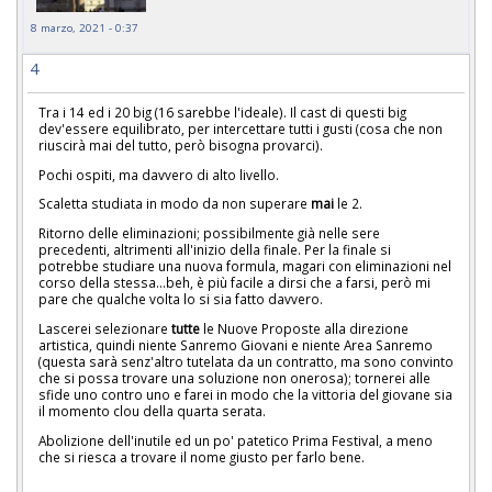
8 marzo, 2021 - 0:37
4
Tra i 14 ed i 20 big (16 sarebbe l'ideale). Il cast di questi big
dev'essere equilibrato, per intercettare tutti i gusti (cosa che non
riuscirà mai del tutto, però bisogna provarci).
Pochi ospiti, ma davvero di alto livello.
Scaletta studiata in modo da non superare
mai
le 2.
Ritorno delle eliminazioni; possibilmente già nelle sere
precedenti, altrimenti all'inizio della finale. Per la finale si
potrebbe studiare una nuova formula, magari con eliminazioni nel
corso della stessa...beh, è più facile a dirsi che a farsi, però mi
pare che qualche volta lo si sia fatto davvero.
Lascerei selezionare
tutte
le Nuove Proposte alla direzione
artistica, quindi niente Sanremo Giovani e niente Area Sanremo
(questa sarà senz'altro tutelata da un contratto, ma sono convinto
che si possa trovare una soluzione non onerosa); tornerei alle
sfide uno contro uno e farei in modo che la vittoria del giovane sia
il momento clou della quarta serata.
Abolizione dell'inutile ed un po' patetico Prima Festival, a meno
che si riesca a trovare il nome giusto per farlo bene.