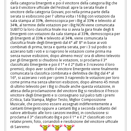
della categoria Emergenti e poi il vincitore della categoria Big che
sarà il vincitore ufficiale del Festival: apre la serata finale il
vincitore della categoria Giovani, poi nella prima parte della
serata si esibiscono per l' ultima volta i 16 Big con votazioni da
sala stampa al 33%, demoscopica per i Big al 33% e televoto al
34%, al termine delle votazioni per i Big NON viene comunicata
SUBITO la loro classifica finale ma si avvia la gara finale degli 8
Emergenti con votazioni da sala stampa al 33%, demoscopica per
gli Emergenti al 33% e televoto al 34%, viene comunicata la
classifica finale degli Emergenti dal 4° all' 8° in base ai voti
combinati di prima, terza e quinta serata, per i 3 sul podio si
azzerano tutti i voti e si riaprono le votazioni come prima ma
senza nuove esibizioni, dopo almeno mezz' ora di ultimo televoto
per gli Emergenti si chiudono le votazioni, si proclama il 3°
classificato Emergente e poi il 1° e il 2° (tutti e 3 ricevono il loro
premio), dopo aver scelto il vincitore Emergente viene finalmente
comunicata la classifica combinata e definitiva dei Big dal 4° al
16°, si azzerano i voti per i primi 3 riaprendo le votazioni per loro
come prima ma senza ulteriori esibizioni, dopo almeno 45 minuti
di ultimo televoto per i Big si chiude anche questa votazione, in
attesa della proclamazione del vincitore Big si riesibisce il fresco
vincitore degli Emergenti e si consegnano sul palco tutti i premi
(Critica, Sala Stampa, Miglior Testo, Miglior Composizione
Musicale, che possono essere assegnati indifferentemente a
cantanti Emergenti oppure a cantanti Big a seconda soltanto del
valore attribuito alle loro canzoni inedite), in conclusione si
proclama il 3° classificato Big e poi il 1° e il 2° classificati con
relativi premi, foto, coriandoli e riesibizione del vincitore ufficiale
di Sanremo