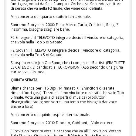
fuori gara, votati da Sala Stampa + Orchestra. Secondo vincitore
di serata che va nella F2 finale, che viene così definita.
Miniconcerto del quarto ospite internazionale.
Sanremo Story anni 2000: Elisa, Marco Carta, Cristicchi, Renga?
Insomma, bisogna scegliere bene.
F2 Emergenti: il TELEVOTO integrale decide il vincitore di categoria,
che vola nella Top 5 di Sabato.
F2 Giovani: il TELEVOTO integrale decide il vincitore di categoria,
che vola nella Top 5 di Sabato.
Si ospita er sor Jon Ola Sand, che ci comunica i 5 artisti (FRA TUTTE
LE CATEGORIE) candidati all'EUROVISION PASS secondo una giuria
eurovisiva europea.
QUINTA SERATA
Ultima chance per i 16 Big (i 14 rimasti + i 2 vincitori di serata
rimasti fuori gara). Terzo e ultimo vincitore di serata che va in Top
5 finale. Vota una giuria di esperti di musica (produttori,
discografici, radio; non vorrei, ma temo che bisogna dar voce
anche a loro)
Miniconcerto del quinto ospite internazionale.
Sanremo Story anni 2010: Diodato, Gabbani, Il Volo ecc ecc
Eurovision Pass: si vota la canzone che va all'Eurovision. Votano
Sala Stampa, Orchestra, Esperti di Musica, Giuria Eurovisiva.