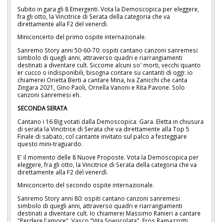
Subito in gara gli 8 Emergenti. Vota la Demoscopica per eleggere,
fra gli otto, la Vincitrice di Serata della categoria che va
direttamente alla F2 del venerdì.
Miniconcerto del primo ospite internazionale.
Sanremo Story anni 50-60-70: ospiti cantano canzoni sanremesi
simbolo di quegli anni, attraverso quadri e riarrangiamenti
destinati a diventare cult. Siccome alcuni so' morti, vecchi quanto
er cucco o indisponibili, bisogna contare su cantanti di oggi: io
chiamerei Orietta Berti a cantare Mina, Iva Zanicchi che canta
Zingara 2021, Gino Paoli, Ornella Vanoni e Rita Pavone. Solo
canzoni sanremesi eh.
SECONDA SERATA
Cantano i 16 Big votati dalla Demoscopica. Gara. Eletta in chiusura
di serata la Vincitrice di Serata che va direttamente alla Top 5
Finale di sabato, col cantante invitato sul palco a festeggiare
questo mini-traguardo.
E' il momento delle 8 Nuove Proposte. Vota la Demoscopica per
eleggere, fra gli otto, la Vincitrice di Serata della categoria che va
direttamente alla F2 del venerdì.
Miniconcerto del secondo ospite internazionale.
Sanremo Story anni 80: ospiti cantano canzoni sanremesi
simbolo di quegli anni, attraverso quadri e riarrangiamenti
destinati a diventare cult. Io chiamerei Massimo Ranieri a cantare
"Perdere l'amore", Vasco "Vita Spericolata", Eros Ramazzotti