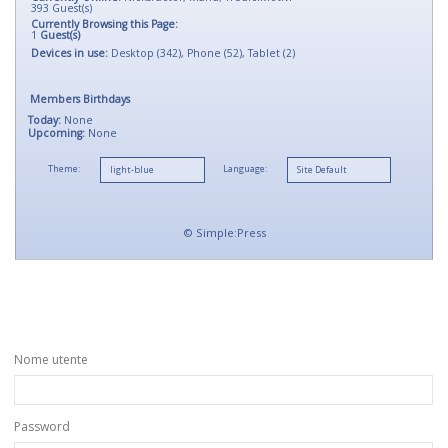
393
Guest(s)
Currently Browsing this Page:
1
Guest(s)
Devices in use:
Desktop (342), Phone (52), Tablet (2)
Members Birthdays
Today:
None
Upcoming:
None
Theme:
Language:
©
Simple:Press
Nome utente
Password