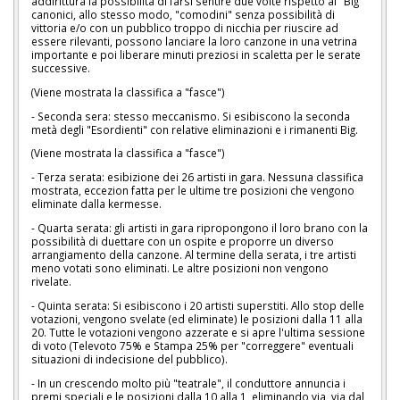
addirittura la possibilità di farsi sentire due volte rispetto ai "Big"
canonici, allo stesso modo, "comodini" senza possibilità di
vittoria e/o con un pubblico troppo di nicchia per riuscire ad
essere rilevanti, possono lanciare la loro canzone in una vetrina
importante e poi liberare minuti preziosi in scaletta per le serate
successive.
(Viene mostrata la classifica a "fasce")
- Seconda sera: stesso meccanismo. Si esibiscono la seconda
metà degli "Esordienti" con relative eliminazioni e i rimanenti Big.
(Viene mostrata la classifica a "fasce")
- Terza serata: esibizione dei 26 artisti in gara. Nessuna classifica
mostrata, eccezion fatta per le ultime tre posizioni che vengono
eliminate dalla kermesse.
- Quarta serata: gli artisti in gara ripropongono il loro brano con la
possibilità di duettare con un ospite e proporre un diverso
arrangiamento della canzone. Al termine della serata, i tre artisti
meno votati sono eliminati. Le altre posizioni non vengono
rivelate.
- Quinta serata: Si esibiscono i 20 artisti superstiti. Allo stop delle
votazioni, vengono svelate (ed eliminate) le posizioni dalla 11 alla
20. Tutte le votazioni vengono azzerate e si apre l'ultima sessione
di voto (Televoto 75% e Stampa 25% per "correggere" eventuali
situazioni di indecisione del pubblico).
- In un crescendo molto più "teatrale", il conduttore annuncia i
premi speciali e le posizioni dalla 10 alla 1, eliminando via, via dal