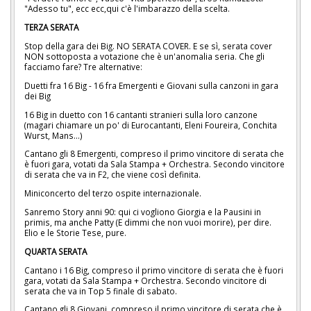
"Adesso tu", ecc ecc,qui c'è l'imbarazzo della scelta.
TERZA SERATA
Stop della gara dei Big. NO SERATA COVER. E se sì, serata cover
NON sottoposta a votazione che è un'anomalia seria. Che gli
facciamo fare? Tre alternative:
Duetti fra 16 Big - 16 fra Emergenti e Giovani sulla canzoni in gara
dei Big
16 Big in duetto con 16 cantanti stranieri sulla loro canzone
(magari chiamare un po' di Eurocantanti, Eleni Foureira, Conchita
Wurst, Mans...)
Cantano gli 8 Emergenti, compreso il primo vincitore di serata che
è fuori gara, votati da Sala Stampa + Orchestra. Secondo vincitore
di serata che va in F2, che viene così definita.
Miniconcerto del terzo ospite internazionale.
Sanremo Story anni 90: qui ci vogliono Giorgia e la Pausini in
primis, ma anche Patty (E dimmi che non vuoi morire), per dire.
Elio e le Storie Tese, pure.
QUARTA SERATA
Cantano i 16 Big, compreso il primo vincitore di serata che è fuori
gara, votati da Sala Stampa + Orchestra. Secondo vincitore di
serata che va in Top 5 finale di sabato.
Cantano gli 8 Giovani, compreso il primo vincitore di serata che è