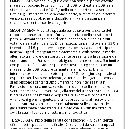
PRIMA SERATA: votano le 2 giurie che non sono al primo ascolto
ma già conoscono le canzoni, quindi 50% orchestra e 50% sala
stampa, cantano tutti e 16 i Big nella prima parte della serata e
tutti e 8 gli Emergenti nella seconda parte, al termine della serata
vengono rese pubbliche le classifiche mixate tra stampa e
orchestra di entrambe le categorie
SECONDA SERATA: serata speciale eurovisiva per la scelta del
rappresentante italiano all' Eurovision, inizio della serata con i
primi 4 Giovani senza sfide dirette, passano alla finale i 2 più
votati da sala stampa al 33%, demoscopica per i Giovani al 33% e
televoto al 34%, poi si avvia la gara eurovisiva a cui partecipano
insieme Big ed Emergenti che ovviamente si esibiscono in modo
alternato tra loro e ogni partecipante presenta già la versione del
suo brano per l' Eurovision, obbligatoriamente ridotto a 3 minuti e
con possibilità di tradurre parte del testo in inglese fino ad un
massimo del 50% oppure di mantenere il proprio brano
interamente in italiano, il voto è per il 50% della giuria speciale di
esperti e per il 50% del televoto, al termine della gara eurovisiva
si esibiscono i cantanti Big o Emergenti non interessati all'
Eurovision con una nuova versione in duetto della loro canzone
sanremese senza ricevere voti, alla fine della serata si rende nota
l' intera classifica mixata di esperti e televoto e si proclama il
vincitore, Big o Emergente, che ci rappresenterà all' Eurovision,
questa vittoria NON influisce ufficialmente sulle votazioni della
gara sanremese nonostante sia ovvio che la visibilità ottenuta
avrà la sua influenza indiretta ma meritocratica
TERZA SERATA: inizio della serata con i secondi 4 Giovani senza
sfide dirette, passano alla finale i 2 più votati da sala stampa al
33%, demoscopica per i Giovani al 33% e televoto al 34%, poi si