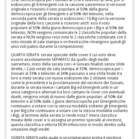
esibiscono gli 8 Emergenti con la canzone sanremese in versione
originale e ricevono il voto popolare al 50% della giuria
demoscopica per gli Emergenti e al 50% del televoto, nella
seconda parte della serata si esibiscono i 16 Big con la versione
originale della loro canzone e ricevono anch' essi il voto
popolare al 50% della giuria demoscopica per i Big e al 50% del
televoto, NON vengono comunicate le 2 classifiche popolari della
serata e NON vengono rese note le 2 classifiche combinate con il
voto iniziale di sala stampa e orchestra (che rimangono quindi gli
unici voti palesi durante la competizione)
QUARTA SERATA: serata speciale delle cover il cui voto deve
essere assolutamente SEPARATO da quello degli inediti
sanremesi, inizio della serata con i 4 Giovani finalisti senza sfide
dirette, i 2 più votati da sala stampa al 33%, demoscopica per i
Giovani al 33% e televoto al 34% passano a una sfida finale tra
loro a metà serata con nuova esibizione dei 2 sfidanti votata
come le precedenti e la proclamazione del vincitore dei Giovani,
durante la serata invece i cantanti Big ed Emergenti uniti in un'
unica categoria e alternati tra loro cantano le cover con eventuali
duetti, vengono votati di nuovo dalle giurie popolari, al 50% dal
televoto e al 50% dalle 2 giurie demoscopiche per Emergenti (che
continuano a votare con la stessa modalità soltanto gli Emergenti)
e per Big (che continuano a votare con la stessa modalità soltanto
i Big), al termine della serata si rende nota l' intera classifica
mixata delle cover e si assegna un premio speciale al vincitore,
questa classifica e vittoria NON influiscono in modo diretto sulla
votazione degli inediti
QUINTA SERATA nella quale si proclameranno prima il vincitore