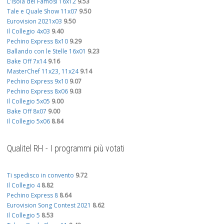
L'Isola dei Famosi 16x12
9.53
Tale e Quale Show 11x07
9.50
Eurovision 2021x03
9.50
Il Collegio 4x03
9.40
Pechino Express 8x10
9.29
Ballando con le Stelle 16x01
9.23
Bake Off 7x14
9.16
MasterChef 11x23, 11x24
9.14
Pechino Express 9x10
9.07
Pechino Express 8x06
9.03
Il Collegio 5x05
9.00
Bake Off 8x07
9.00
Il Collegio 5x06
8.84
Qualitel RH - I programmi più votati
Ti spedisco in convento
9.72
Il Collegio 4
8.82
Pechino Express 8
8.64
Eurovision Song Contest 2021
8.62
Il Collegio 5
8.53