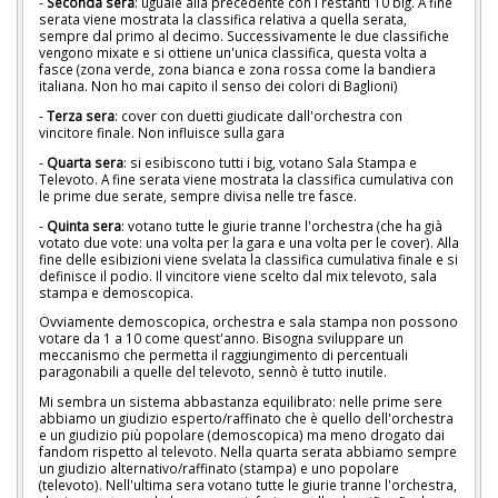
-
Seconda sera
: uguale alla precedente con i restanti 10 big. A fine
serata viene mostrata la classifica relativa a quella serata,
sempre dal primo al decimo. Successivamente le due classifiche
vengono mixate e si ottiene un'unica classifica, questa volta a
fasce (zona verde, zona bianca e zona rossa come la bandiera
italiana. Non ho mai capito il senso dei colori di Baglioni)
-
Terza sera
: cover con duetti giudicate dall'orchestra con
vincitore finale. Non influisce sulla gara
-
Quarta sera
: si esibiscono tutti i big, votano Sala Stampa e
Televoto. A fine serata viene mostrata la classifica cumulativa con
le prime due serate, sempre divisa nelle tre fasce.
-
Quinta sera
: votano tutte le giurie tranne l'orchestra (che ha già
votato due vote: una volta per la gara e una volta per le cover). Alla
fine delle esibizioni viene svelata la classifica cumulativa finale e si
definisce il podio. Il vincitore viene scelto dal mix televoto, sala
stampa e demoscopica.
Ovviamente demoscopica, orchestra e sala stampa non possono
votare da 1 a 10 come quest'anno. Bisogna sviluppare un
meccanismo che permetta il raggiungimento di percentuali
paragonabili a quelle del televoto, sennò è tutto inutile.
Mi sembra un sistema abbastanza equilibrato: nelle prime sere
abbiamo un giudizio esperto/raffinato che è quello dell'orchestra
e un giudizio più popolare (demoscopica) ma meno drogato dai
fandom rispetto al televoto. Nella quarta serata abbiamo sempre
un giudizio alternativo/raffinato (stampa) e uno popolare
(televoto). Nell'ultima sera votano tutte le giurie tranne l'orchestra,