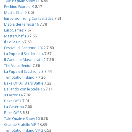
Tale e Quale Show 11
8.43
Pechino Express 9
8.17
MasterChef 9
8.03
Eurovision Song Contest 2022
7.81
L'Isola dei Famosi 16
7.78
EuroGames
7.67
MasterChef 10
7.66
Il Collegio 6
7.63
Festival di Sanremo 2022
7.60
La Pupa e il Secchione 4
7.57
Il Cantante Mascherato 2
7.56
The Voice Senior
7.36
La Pupa e il Secchione 3
7.44
Temptation Island 7
7.26
Bake Off All Stars Battle
7.22
Ballando con le Stelle 16
7.11
X Factor 14
7.02
Bake Off 7
7.01
La Caserma
7.00
Bake Off 8
6.81
Tale Quale e Show 10
6.78
Grande Fratello VIP 4
6.69
Temptation Island VIP 2
6.53