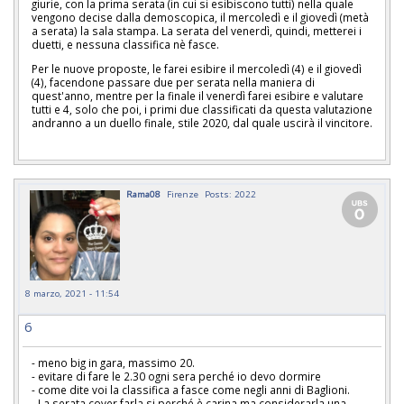
giurie, con la prima serata (in cui si esibiscono tutti) nella quale
vengono decise dalla demoscopica, il mercoledì e il giovedì (metà
a serata) la sala stampa. La serata del venerdì, quindi, metterei i
duetti, e nessuna classifica nè fasce.
Per le nuove proposte, le farei esibire il mercoledì (4) e il giovedì
(4), facendone passare due per serata nella maniera di
quest'anno, mentre per la finale il venerdì farei esibire e valutare
tutti e 4, solo che poi, i primi due classificati da questa valutazione
andranno a un duello finale, stile 2020, dal quale uscirà il vincitore.
Rama08
Firenze
Posts: 2022
8 marzo, 2021 - 11:54
6
- meno big in gara, massimo 20.
- evitare di fare le 2.30 ogni sera perché io devo dormire
- come dite voi la classifica a fasce come negli anni di Baglioni.
- La serata cover farla si perché è carina ma considerarla una