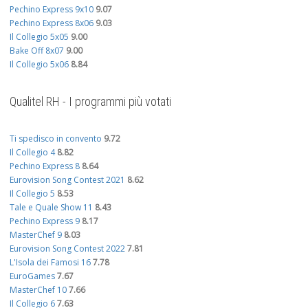
Pechino Express 9x10
9.07
Pechino Express 8x06
9.03
Il Collegio 5x05
9.00
Bake Off 8x07
9.00
Il Collegio 5x06
8.84
Qualitel RH - I programmi più votati
Ti spedisco in convento
9.72
Il Collegio 4
8.82
Pechino Express 8
8.64
Eurovision Song Contest 2021
8.62
Il Collegio 5
8.53
Tale e Quale Show 11
8.43
Pechino Express 9
8.17
MasterChef 9
8.03
Eurovision Song Contest 2022
7.81
L'Isola dei Famosi 16
7.78
EuroGames
7.67
MasterChef 10
7.66
Il Collegio 6
7.63