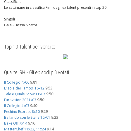
Classifiche
Le settimane in classifica Fimi degli ex talent presenti in top 20
Singoli
Gaia - Bossa Nostra
Top 10 Talent per vendite
Qualitel RH - Gli episodi più votati
Il Collegio 4x06
9.81
L'Isola dei Famosi 16x12
9.53
Tale e Quale Show 11x07
9.50
Eurovision 2021x03
9.50
Il Collegio 4x03
9.40
Pechino Express 8x10
9.29
Ballando con le Stelle 16x01
9.23
Bake Off 7x14
9.16
MasterChef 11x23, 11x24
9.14