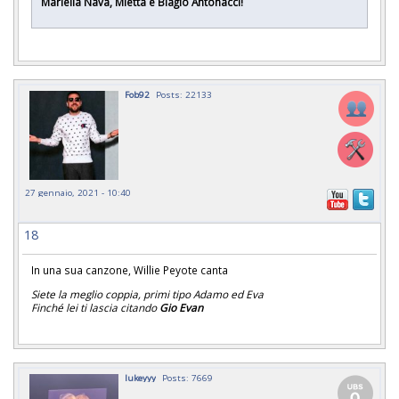
Mariella Nava, Mietta e Biagio Antonacci!
Fob92
Posts: 22133
27 gennaio, 2021 - 10:40
18
In una sua canzone, Willie Peyote canta
Siete la meglio coppia, primi tipo Adamo ed Eva
Finché lei ti lascia citando
Gio Evan
lukeyyy
Posts: 7669