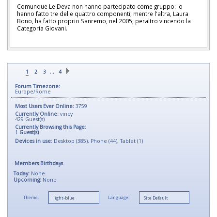
Comunque Le Deva non hanno partecipato come gruppo: lo
hanno fatto tre delle quattro componenti, mentre l'altra, Laura
Bono, ha fatto proprio Sanremo, nel 2005, peraltro vincendo la
Categoria Giovani.
…
1
2
3
4
Forum Timezone:
Europe/Rome
Most Users Ever Online:
3759
Currently Online:
vincy
429
Guest(s)
Currently Browsing this Page:
1
Guest(s)
Devices in use:
Desktop (385), Phone (44), Tablet (1)
Members Birthdays
Today:
None
Upcoming:
None
Theme:
Language: