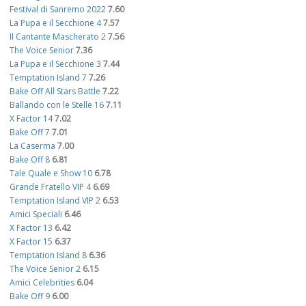
Festival di Sanremo 2022
7.60
La Pupa e il Secchione 4
7.57
Il Cantante Mascherato 2
7.56
The Voice Senior
7.36
La Pupa e il Secchione 3
7.44
Temptation Island 7
7.26
Bake Off All Stars Battle
7.22
Ballando con le Stelle 16
7.11
X Factor 14
7.02
Bake Off 7
7.01
La Caserma
7.00
Bake Off 8
6.81
Tale Quale e Show 10
6.78
Grande Fratello VIP 4
6.69
Temptation Island VIP 2
6.53
Amici Speciali
6.46
X Factor 13
6.42
X Factor 15
6.37
Temptation Island 8
6.36
The Voice Senior 2
6.15
Amici Celebrities
6.04
Bake Off 9
6.00