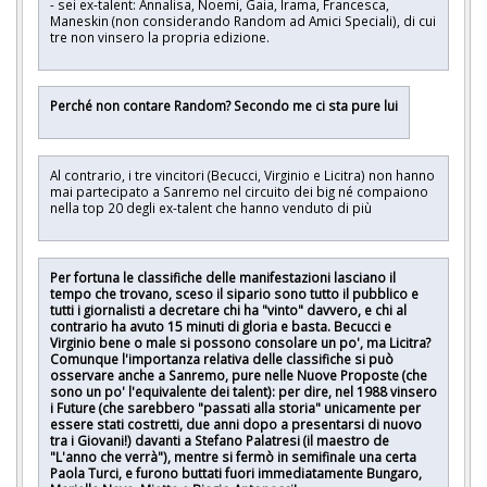
- sei ex-talent: Annalisa, Noemi, Gaia, Irama, Francesca,
Maneskin (non considerando Random ad Amici Speciali), di cui
tre non vinsero la propria edizione.
Perché non contare Random? Secondo me ci sta pure lui
Al contrario, i tre vincitori (Becucci, Virginio e Licitra) non hanno
mai partecipato a Sanremo nel circuito dei big né compaiono
nella top 20 degli ex-talent che hanno venduto di più
Per fortuna le classifiche delle manifestazioni lasciano il
tempo che trovano, sceso il sipario sono tutto il pubblico e
tutti i giornalisti a decretare chi ha "vinto" davvero, e chi al
contrario ha avuto 15 minuti di gloria e basta. Becucci e
Virginio bene o male si possono consolare un po', ma Licitra?
Comunque l'importanza relativa delle classifiche si può
osservare anche a Sanremo, pure nelle Nuove Proposte (che
sono un po' l'equivalente dei talent): per dire, nel 1988 vinsero
i Future (che sarebbero "passati alla storia" unicamente per
essere stati costretti, due anni dopo a presentarsi di nuovo
tra i Giovani!) davanti a Stefano Palatresi (il maestro de
"L'anno che verrà"), mentre si fermò in semifinale una certa
Paola Turci, e furono buttati fuori immediatamente Bungaro,