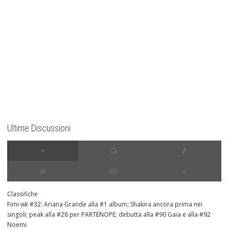
Ultime Discussioni
∞
📺
🎵
🌿
🎲
⭐️
Classifiche
Fimi wk #32: Ariana Grande alla #1 album; Shakira ancora prima nei
singoli; peak alla #28 per PARTENOPE; debutta alla #90 Gaia e alla #92
Noemi