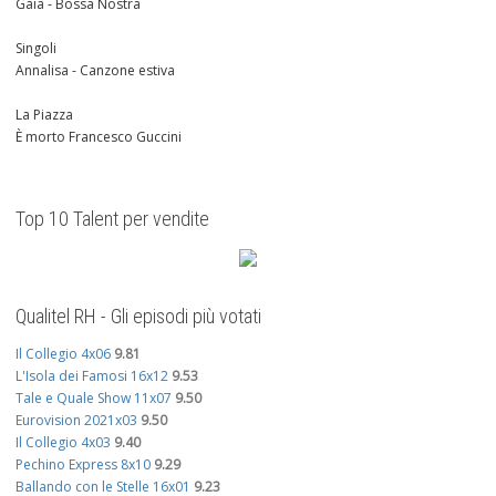
Gaia - Bossa Nostra
Singoli
Annalisa - Canzone estiva
La Piazza
È morto Francesco Guccini
Top 10 Talent per vendite
Qualitel RH - Gli episodi più votati
Il Collegio 4x06
9.81
L'Isola dei Famosi 16x12
9.53
Tale e Quale Show 11x07
9.50
Eurovision 2021x03
9.50
Il Collegio 4x03
9.40
Pechino Express 8x10
9.29
Ballando con le Stelle 16x01
9.23