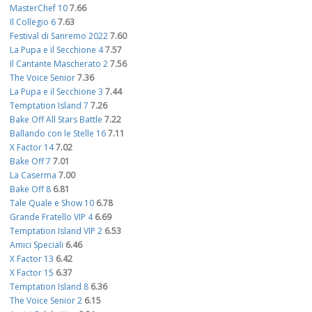
MasterChef 10
7.66
Il Collegio 6
7.63
Festival di Sanremo 2022
7.60
La Pupa e il Secchione 4
7.57
Il Cantante Mascherato 2
7.56
The Voice Senior
7.36
La Pupa e il Secchione 3
7.44
Temptation Island 7
7.26
Bake Off All Stars Battle
7.22
Ballando con le Stelle 16
7.11
X Factor 14
7.02
Bake Off 7
7.01
La Caserma
7.00
Bake Off 8
6.81
Tale Quale e Show 10
6.78
Grande Fratello VIP 4
6.69
Temptation Island VIP 2
6.53
Amici Speciali
6.46
X Factor 13
6.42
X Factor 15
6.37
Temptation Island 8
6.36
The Voice Senior 2
6.15