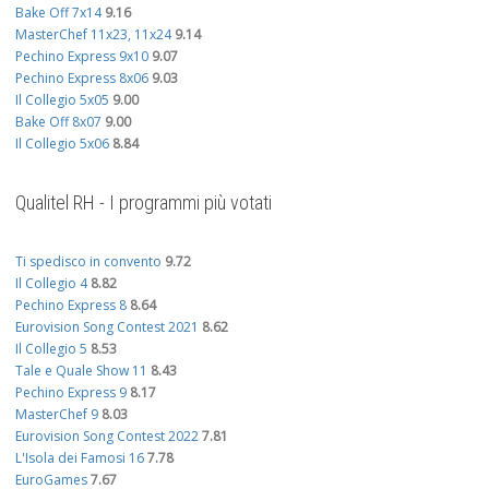
Bake Off 7x14
9.16
MasterChef 11x23, 11x24
9.14
Pechino Express 9x10
9.07
Pechino Express 8x06
9.03
Il Collegio 5x05
9.00
Bake Off 8x07
9.00
Il Collegio 5x06
8.84
Qualitel RH - I programmi più votati
Ti spedisco in convento
9.72
Il Collegio 4
8.82
Pechino Express 8
8.64
Eurovision Song Contest 2021
8.62
Il Collegio 5
8.53
Tale e Quale Show 11
8.43
Pechino Express 9
8.17
MasterChef 9
8.03
Eurovision Song Contest 2022
7.81
L'Isola dei Famosi 16
7.78
EuroGames
7.67