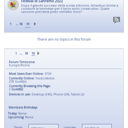
Festival di Sanremo 2022
Dopo il grande successo della scorsa edizione, Amadeus ritorna a
condurre la kermesse per il terzo anno consecutivo. Quale
canzone prenderà posto nell'albo d'oro?
...
1
18
19
There are no topics in this forum
...
1
18
19
Forum Timezone:
Europe/Rome
Most Users Ever Online:
3759
Currently Online:
TrediciMotivi
278
Guest(s)
Currently Browsing this Page:
2
Guest(s)
Devices in use:
Desktop (243), Phone (34), Tablet (2)
Members Birthdays
Today:
None
Upcoming:
None
Theme:
Language: