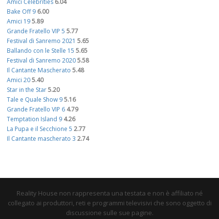
Amici Celebrities
6.04
Bake Off 9
6.00
Amici 19
5.89
Grande Fratello VIP 5
5.77
Festival di Sanremo 2021
5.65
Ballando con le Stelle 15
5.65
Festival di Sanremo 2020
5.58
Il Cantante Mascherato
5.48
Amici 20
5.40
Star in the Star
5.20
Tale e Quale Show 9
5.16
Grande Fratello VIP 6
4.79
Temptation Island 9
4.26
La Pupa e il Secchione 5
2.77
Il Cantante mascherato 3
2.74
Reality House non rappresenta una testata e non è affiliato né
collegato ai produttori, reti e programmi televisivi che sono oggetto di
discussione sulle sue pagine.