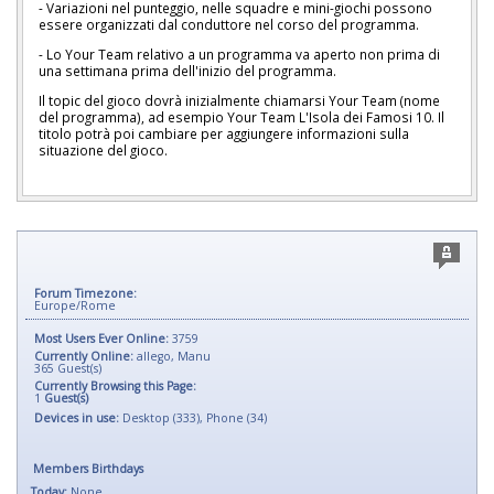
- Variazioni nel punteggio, nelle squadre e mini-giochi possono
essere organizzati dal conduttore nel corso del programma.
- Lo Your Team relativo a un programma va aperto non prima di
una settimana prima dell'inizio del programma.
Il topic del gioco dovrà inizialmente chiamarsi Your Team (nome
del programma), ad esempio Your Team L'Isola dei Famosi 10. Il
titolo potrà poi cambiare per aggiungere informazioni sulla
situazione del gioco.
Forum Timezone:
Europe/Rome
Most Users Ever Online:
3759
Currently Online:
allego
,
Manu
365
Guest(s)
Currently Browsing this Page:
1
Guest(s)
Devices in use:
Desktop (333), Phone (34)
Members Birthdays
Today:
None