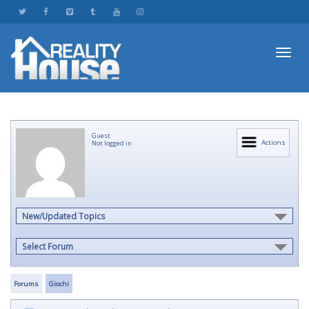
Toggl
Guest
navig
Actions
Not logged in
New/Updated Topics
Select Forum
Forums
Giochi