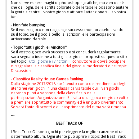
Non serve essere maghi di photoshop e grafiche, ma vien da sé
che dei loghi, delle scritte colorate o delle tabelle possono aiutare
la gente a capire il vostro gioco e attirare l'attenzione sulla vostra
idea.
-
Non fate bumping
Se il vostro gioco non raggiunge successo non forzatelo tirando
su il topic. Se il gioco è bello le iscrizioni e le partecipazioni
arriveranno da sole.
-
Topic "tutti i giochi e i vincitori"
Se il vostro gioco avrà successo e si concluderà regolarmente,
sarà segnato insieme a tutti gli altri giochi proposti su questo sito
nel topic
Tutti i giochi e i vincitori
.
Il conduttore si dovrà occupare
di segnalare la classifica finale del gioco ai moderatori o nel topic
Discussioni.
- Classifica Reality House Games Ranking
Dalla stagione 2017/2018 sarà tenuto conto del rendimento degli
utenti nei vari giochi in una classifica visitabile
qui
. I vari giochi
daranno punti a seconda della classifica o della
partecipazione/organizzazione. Si tratta di un gioco nel gioco volto
a premiare soprattutto la community ed è un puro divertimento.
Se sarà fonte di scontri e di inasprimento del clima sarà rimossa.
---
BEST TRACK OF
I Best Track Of sono giochi per eleggere la miglior canzone di un
determinato album. Ogni utente può aprire il topic del Best Track