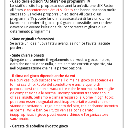
-
Caso delle edizioni "All Stars" dei programmi TV
Lo staff del sito ha proposto due anni fa un'edizione di X Factor
All Stars
e recentemente Amici All Stars
che hanno riscosso molto
successo. Se volete proporre un'edizione All Stars di un
programma TV potete farlo, ma assicuratevi di fare un ottimo
lavoro e di rendere il gioco il più grande possibile, per rendere
davvero un evento l'elezione del concorrente migliore di un
determinato programma.
-
Siate originali e fantasiosi
Se avete un'idea nuova fatevi avanti, se non ce l'avete lasciate
perdere.
-
Siate chiari e onesti
Spiegate chiaramente il regolamento del vostro gioco. Inoltre,
dato che non si vince nulla, siate sempre corretti e sportivi, sia
nell'organizzazione che nella partecipazione.
- Il clima del gioco dipende anche da voi
In alcuni casi può succedere che il clima nel gioco si accenda e i
toni si scaldino. Ruolo del conduttore è anche quello di
preoccuparsi che non si vada oltre e che le normali schermaglie
da competizione e le normali incomprensioni trascendano in
offese, insulti, bullismo e clima irrespirabile. Come in ogni topic,
possono essere segnalati post inappropriati e utenti che non
stanno rispettando il regolamento del sito, che andranno incontro
ai normali WP e ban. Se il tutto venisse considerato
inappropriato, il gioco potrà essere chiuso e l'organizzatore
sanzionato.
-
Cercate di abbellire il vostro gioco