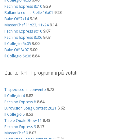
Il Collegio 4x03
9.40
Pechino Express 8x10
9.29
Ballando con le Stelle 16x01
9.23
Bake Off 7x14
9.16
MasterChef 11x23, 11x24
9.14
Pechino Express 9x10
9.07
Pechino Express 8x06
9.03
Il Collegio 5x05
9.00
Bake Off 8x07
9.00
Il Collegio 5x06
8.84
Qualitel RH - I programmi più votati
Ti spedisco in convento
9.72
Il Collegio 4
8.82
Pechino Express 8
8.64
Eurovision Song Contest 2021
8.62
Il Collegio 5
8.53
Tale e Quale Show 11
8.43
Pechino Express 9
8.17
MasterChef 9
8.03