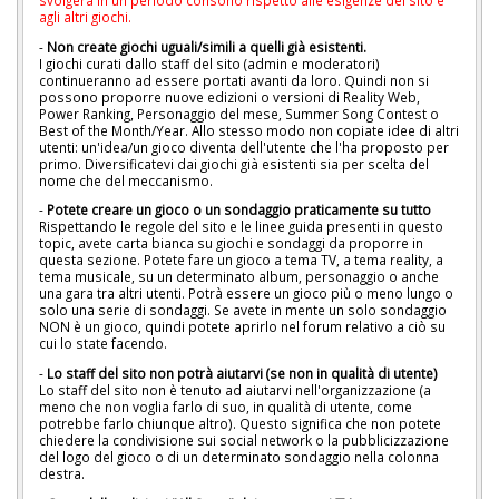
agli altri giochi.
-
Non create giochi uguali/simili a quelli già esistenti.
I giochi curati dallo staff del sito (admin e moderatori)
continueranno ad essere portati avanti da loro. Quindi non si
possono proporre nuove edizioni o versioni di Reality Web,
Power Ranking, Personaggio del mese, Summer Song Contest o
Best of the Month/Year. Allo stesso modo non copiate idee di altri
utenti: un'idea/un gioco diventa dell'utente che l'ha proposto per
primo. Diversificatevi dai giochi già esistenti sia per scelta del
nome che del meccanismo.
-
Potete creare un gioco o un sondaggio praticamente su tutto
Rispettando le regole del sito e le linee guida presenti in questo
topic, avete carta bianca su giochi e sondaggi da proporre in
questa sezione. Potete fare un gioco a tema TV, a tema reality, a
tema musicale, su un determinato album, personaggio o anche
una gara tra altri utenti. Potrà essere un gioco più o meno lungo o
solo una serie di sondaggi. Se avete in mente un solo sondaggio
NON è un gioco, quindi potete aprirlo nel forum relativo a ciò su
cui lo state facendo.
-
Lo staff del sito non potrà aiutarvi (se non in qualità di utente)
Lo staff del sito non è tenuto ad aiutarvi nell'organizzazione (a
meno che non voglia farlo di suo, in qualità di utente, come
potrebbe farlo chiunque altro). Questo significa che non potete
chiedere la condivisione sui social network o la pubblicizzazione
del logo del gioco o di un determinato sondaggio nella colonna
destra.