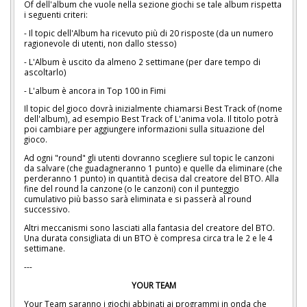
Of dell'album che vuole nella sezione giochi se tale album rispetta
i seguenti criteri:
- Il topic dell'Album ha ricevuto più di 20 risposte (da un numero
ragionevole di utenti, non dallo stesso)
- L'Album è uscito da almeno 2 settimane (per dare tempo di
ascoltarlo)
- L'album è ancora in Top 100 in Fimi
Il topic del gioco dovrà inizialmente chiamarsi Best Track of (nome
dell'album), ad esempio Best Track of L'anima vola. Il titolo potrà
poi cambiare per aggiungere informazioni sulla situazione del
gioco.
Ad ogni "round" gli utenti dovranno scegliere sul topic le canzoni
da salvare (che guadagneranno 1 punto) e quelle da eliminare (che
perderanno 1 punto) in quantità decisa dal creatore del BTO. Alla
fine del round la canzone (o le canzoni) con il punteggio
cumulativo più basso sarà eliminata e si passerà al round
successivo.
Altri meccanismi sono lasciati alla fantasia del creatore del BTO.
Una durata consigliata di un BTO è compresa circa tra le 2 e le 4
settimane.
---
YOUR TEAM
Your Team saranno i giochi abbinati ai programmi in onda che