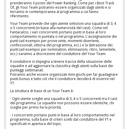
prenderanno il posto del Power Ranking. Come per i Best Track
Of, gli Your Team potranno essere organizzati dagli utenti e si
terranno in contemporanea al programma a cui fanno
riferimento.
Your Team prevede che ogni utente selezioni una squadra di 3, 4
o 5 concorrenti (in base alla numerosità del cast). Come nel
Fantacalcio, i vari concorrenti portano punti in base al loro
comportamento in puntata o nel programma. L'assegnazione dei
punti (ad esempio per prove vinte, momenti divertenti,
confessionali, vittoria del programma, ecc.) e la detrazione dei
punti (ad esempio per nomination, eliminazioni, ritiro, lamentele,
ecc.) saranno a discrezione del conduttore del Your Team.
Il conduttore si impegna a tenere traccia della situazione delle
squadre e ad aggiornare la classifica degli utenti sulla base dei
punteggi settimanali.
Potranno anche essere organizzati mini-giochi per far guadagnare
punti bonus e tutto ciò che il conduttore deciderà di inserire nel
YT.
La struttura di base di un Your Team è:
- Ogni utente sceglie una squadra di 3, 4 o 5 concorrenti tra il cast
del programma. Le squadre non possono essere identiche, chi
sceglie per primo ha la priorità.
- I concorrenti portano punti in base al loro comportamento nel
programma, sulla base di criteri scelti dal conduttore del YT e
specificati in apertura del topic.