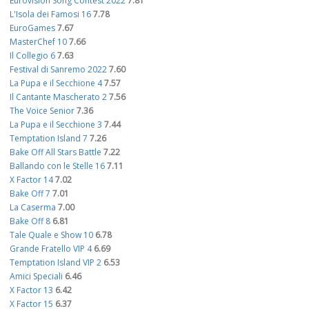
Eurovision Song Contest 2022
7.81
L'Isola dei Famosi 16
7.78
EuroGames
7.67
MasterChef 10
7.66
Il Collegio 6
7.63
Festival di Sanremo 2022
7.60
La Pupa e il Secchione 4
7.57
Il Cantante Mascherato 2
7.56
The Voice Senior
7.36
La Pupa e il Secchione 3
7.44
Temptation Island 7
7.26
Bake Off All Stars Battle
7.22
Ballando con le Stelle 16
7.11
X Factor 14
7.02
Bake Off 7
7.01
La Caserma
7.00
Bake Off 8
6.81
Tale Quale e Show 10
6.78
Grande Fratello VIP 4
6.69
Temptation Island VIP 2
6.53
Amici Speciali
6.46
X Factor 13
6.42
X Factor 15
6.37