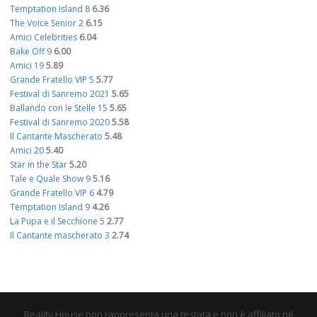
Temptation Island 8
6.36
The Voice Senior 2
6.15
Amici Celebrities
6.04
Bake Off 9
6.00
Amici 19
5.89
Grande Fratello VIP 5
5.77
Festival di Sanremo 2021
5.65
Ballando con le Stelle 15
5.65
Festival di Sanremo 2020
5.58
Il Cantante Mascherato
5.48
Amici 20
5.40
Star in the Star
5.20
Tale e Quale Show 9
5.16
Grande Fratello VIP 6
4.79
Temptation Island 9
4.26
La Pupa e il Secchione 5
2.77
Il Cantante mascherato 3
2.74
Reality House non rappresenta una testata e non è affiliato né