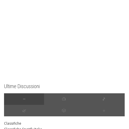
Ultime Discussioni
∞
📺
🎵
🌿
🎲
⭐️
Classifiche