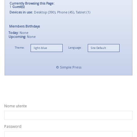
Currently Browsing this Page:
1
Guest(s)
Devices in use:
Desktop (390), Phone (45), Tablet (1)
Members Birthdays
Today:
None
Upcoming:
None
Theme:
Language:
©
Simple:Press
Nome utente
Password