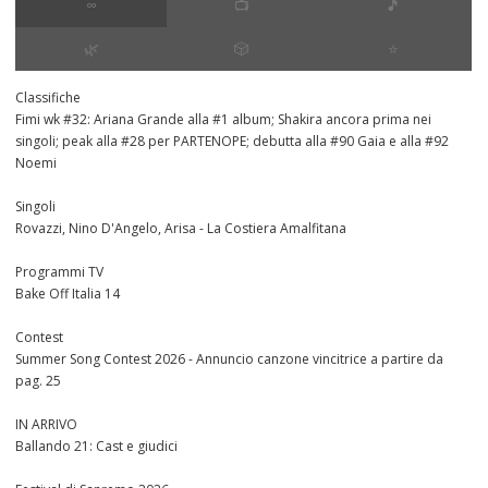
∞
📺
🎵
🌿
🎲
⭐️
Classifiche
Fimi wk #32: Ariana Grande alla #1 album; Shakira ancora prima nei
singoli; peak alla #28 per PARTENOPE; debutta alla #90 Gaia e alla #92
Noemi
Singoli
Rovazzi, Nino D'Angelo, Arisa - La Costiera Amalfitana
Programmi TV
Bake Off Italia 14
Contest
Summer Song Contest 2026 - Annuncio canzone vincitrice a partire da
pag. 25
IN ARRIVO
Ballando 21: Cast e giudici