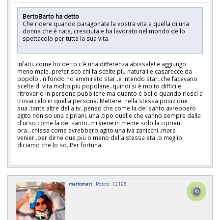
BertoBarto ha detto
Che ridere quando paragonate la vostra vita a quella di una
donna che è nata, cresciuta e ha lavorato nel mondo dello
spettacolo per tutta la sua vita.
Infatti..come ho detto c'è una differenza abissale! e aggiungo
meno male..preferisco chi fa scelte piu naturali e casarecce da
popolo..in fondo ho ammirato star..e intendo star..che facevano
scelte di vita molto piu popolane..quindi si è molto difficile
ritrovarlo in persone pubbliche ma quanto è bello quando riesci a
trovarcelo in quella persona. Metterei nella stessa posizione
sua..tante altre della tv..penso che come la del santo avrebbero
agito non so una cipriani..una..tipo quelle che vanno sempre dalla
d'urso come la del santo..mi viene in mente solo la cipriani
ora...chissa come avrebbero agito una iva zanicchi..mara
venier..per dirne due piu o meno della stessa eta..o meglio
diciamo che lo so. Per fortuna.
mariomatt
Posts: 12198