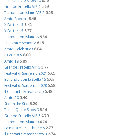
Tale Quale e Show 10
6.78
Grande Fratello VIP 4
6.69
Temptation Island VIP 2
6.53
Amici Speciali
6.46
X Factor 13
6.42
X Factor 15
6.37
Temptation Island 8
6.36
The Voice Senior 2
6.15
Amici Celebrities
6.04
Bake Off 9
6.00
Amici 19
5.89
Grande Fratello VIP 5
5.77
Festival di Sanremo 2021
5.65
Ballando con le Stelle 15
5.65
Festival di Sanremo 2020
5.58
Il Cantante Mascherato
5.48
Amici 20
5.40
Star in the Star
5.20
Tale e Quale Show 9
5.16
Grande Fratello VIP 6
4.79
Temptation Island 9
4.26
La Pupa e il Secchione 5
2.77
Il Cantante mascherato 3
2.74