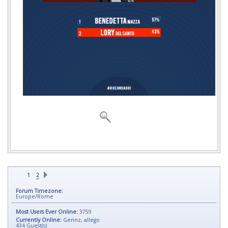
1
2
Forum Timezone:
Europe/Rome
Most Users Ever Online:
3759
Currently Online:
Gennz
,
allego
434
Guest(s)