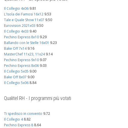
Il Collegio 4x06
9.81
L'Isola dei Famosi 16x12
9.53
Tale e Quale Show 11x07
9.50
Eurovision 2021x03
9.50
Il Collegio 4x03
9.40
Pechino Express 8x10
9.29
Ballando con le Stelle 16x01
9.23
Bake Off 7x14
9.16
MasterChef 11x23, 11x24
9.14
Pechino Express 9x10
9.07
Pechino Express 8x06
9.03
Il Collegio 5x05
9.00
Bake Off 8x07
9.00
Il Collegio 5x06
8.84
Qualitel RH - I programmi più votati
Ti spedisco in convento
9.72
Il Collegio 4
8.82
Pechino Express 8
8.64