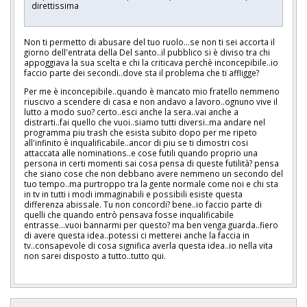
direttissima
Non ti permetto di abusare del tuo ruolo...se non ti sei accorta il
giorno dell'entrata della Del santo..il pubblico si è diviso tra chi
appoggiava la sua scelta e chi la criticava perchè inconcepibile..io
faccio parte dei secondi..dove sta il problema che ti affligge?
Per me è inconcepibile..quando è mancato mio fratello nemmeno
riuscivo a scendere di casa e non andavo a lavoro..ognuno vive il
lutto a modo suo? certo..esci anche la sera..vai anche a
distrarti..fai quello che vuoi..siamo tutti diversi..ma andare nel
programma piu trash che esista subito dopo per me ripeto
all'infinito è inqualificabile..ancor di piu se ti dimostri cosi
attaccata alle nominations..e cose futili quando proprio una
persona in certi momenti sai cosa pensa di queste futilità? pensa
che siano cose che non debbano avere nemmeno un secondo del
tuo tempo..ma purtroppo tra la gente normale come noi e chi sta
in tv in tutti i modi immaginabili e possibili esiste questa
differenza abissale. Tu non concordi? bene..io faccio parte di
quelli che quando entrò pensava fosse inqualificabile
entrasse...vuoi bannarmi per questo? ma ben venga guarda..fiero
di avere questa idea..potessi ci metterei anche la faccia in
tv..consapevole di cosa significa averla questa idea..io nella vita
non sarei disposto a tutto..tutto qui.