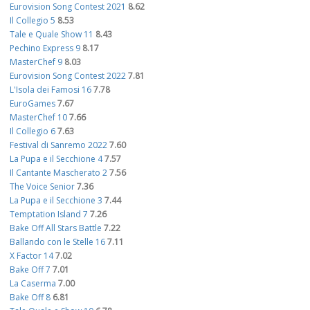
Eurovision Song Contest 2021
8.62
Il Collegio 5
8.53
Tale e Quale Show 11
8.43
Pechino Express 9
8.17
MasterChef 9
8.03
Eurovision Song Contest 2022
7.81
L'Isola dei Famosi 16
7.78
EuroGames
7.67
MasterChef 10
7.66
Il Collegio 6
7.63
Festival di Sanremo 2022
7.60
La Pupa e il Secchione 4
7.57
Il Cantante Mascherato 2
7.56
The Voice Senior
7.36
La Pupa e il Secchione 3
7.44
Temptation Island 7
7.26
Bake Off All Stars Battle
7.22
Ballando con le Stelle 16
7.11
X Factor 14
7.02
Bake Off 7
7.01
La Caserma
7.00
Bake Off 8
6.81