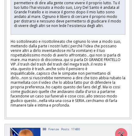
permettere di dire alla gente come vivere il proprio lutto. Tu il
tuo lutto l'hai vissuto a modo suo, Lory Del Santo è andata al
Grande Fratello e io invece il giorno dopo il mio lutto sono
andato al mare. Ognuno è libero di cercare il proprio modo
per distrarsi e nessuno deve permettersi di giudicare il modo
di vivere degli altri se non lede l'esistenza degli altri.
Ho sottolineato e risottolineato che ognuno lo vive a modo suo,
mettendo dalla parte i nostri lutti ( perchè l'idea che possano
venire altri a dirlo inventandose mi fa vomitare) e il tuo
rispettabilissimo modo di averlo affrontato...qui non si parla di
mare..ma manco di discoteva..qui si parla DI GRANDE FRATELLO
VIP..il trash del trash del trash del mega trash..il resto è
vita..questo è trash..anche solo il pensiero è
inqualificabile..capisco che le simpatie non permettano di
dirlo...non si riuscirebbe nemmeno a dire che tizio abbia rubato la
marmellata con il video che lo abbia fatto pur di difendere la
propria preferenza..ho capito questo dei fans del gf. Ma io cosi
come giudicavo quelle che andavano dalla d'urso a parlarne
facendone un caso sui funerali e cose cosi..allo stesso modo
giudico questo...nella vita una cosa è SERIA..cerchiamo di farla
rimanere tale e intima e profonda.
BB
Firenze
Posts: 17480