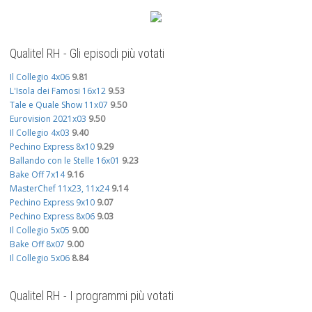
Qualitel RH - Gli episodi più votati
Il Collegio 4x06
9.81
L'Isola dei Famosi 16x12
9.53
Tale e Quale Show 11x07
9.50
Eurovision 2021x03
9.50
Il Collegio 4x03
9.40
Pechino Express 8x10
9.29
Ballando con le Stelle 16x01
9.23
Bake Off 7x14
9.16
MasterChef 11x23, 11x24
9.14
Pechino Express 9x10
9.07
Pechino Express 8x06
9.03
Il Collegio 5x05
9.00
Bake Off 8x07
9.00
Il Collegio 5x06
8.84
Qualitel RH - I programmi più votati