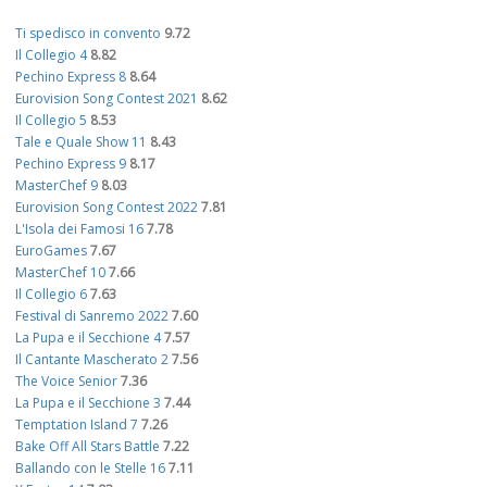
Ti spedisco in convento
9.72
Il Collegio 4
8.82
Pechino Express 8
8.64
Eurovision Song Contest 2021
8.62
Il Collegio 5
8.53
Tale e Quale Show 11
8.43
Pechino Express 9
8.17
MasterChef 9
8.03
Eurovision Song Contest 2022
7.81
L'Isola dei Famosi 16
7.78
EuroGames
7.67
MasterChef 10
7.66
Il Collegio 6
7.63
Festival di Sanremo 2022
7.60
La Pupa e il Secchione 4
7.57
Il Cantante Mascherato 2
7.56
The Voice Senior
7.36
La Pupa e il Secchione 3
7.44
Temptation Island 7
7.26
Bake Off All Stars Battle
7.22
Ballando con le Stelle 16
7.11