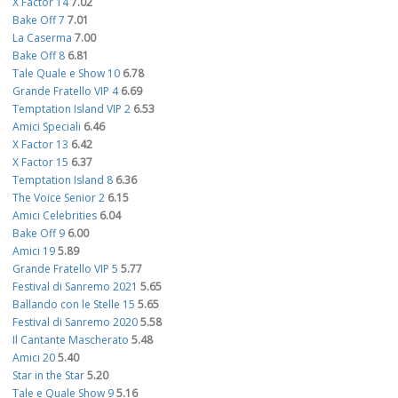
X Factor 14
7.02
Bake Off 7
7.01
La Caserma
7.00
Bake Off 8
6.81
Tale Quale e Show 10
6.78
Grande Fratello VIP 4
6.69
Temptation Island VIP 2
6.53
Amici Speciali
6.46
X Factor 13
6.42
X Factor 15
6.37
Temptation Island 8
6.36
The Voice Senior 2
6.15
Amici Celebrities
6.04
Bake Off 9
6.00
Amici 19
5.89
Grande Fratello VIP 5
5.77
Festival di Sanremo 2021
5.65
Ballando con le Stelle 15
5.65
Festival di Sanremo 2020
5.58
Il Cantante Mascherato
5.48
Amici 20
5.40
Star in the Star
5.20
Tale e Quale Show 9
5.16