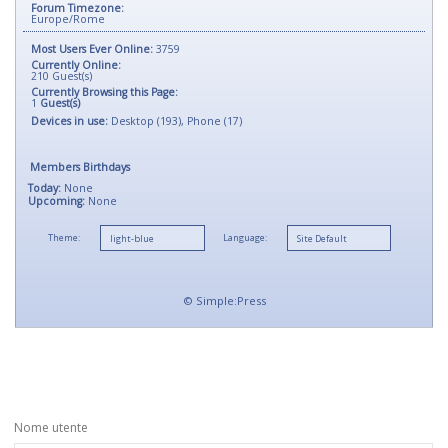
Forum Timezone:
Europe/Rome
Most Users Ever Online:
3759
Currently Online:
210
Guest(s)
Currently Browsing this Page:
1
Guest(s)
Devices in use:
Desktop (193), Phone (17)
Members Birthdays
Today:
None
Upcoming:
None
Theme:
Language:
©
Simple:Press
Nome utente