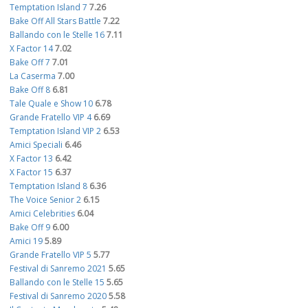
Temptation Island 7
7.26
Bake Off All Stars Battle
7.22
Ballando con le Stelle 16
7.11
X Factor 14
7.02
Bake Off 7
7.01
La Caserma
7.00
Bake Off 8
6.81
Tale Quale e Show 10
6.78
Grande Fratello VIP 4
6.69
Temptation Island VIP 2
6.53
Amici Speciali
6.46
X Factor 13
6.42
X Factor 15
6.37
Temptation Island 8
6.36
The Voice Senior 2
6.15
Amici Celebrities
6.04
Bake Off 9
6.00
Amici 19
5.89
Grande Fratello VIP 5
5.77
Festival di Sanremo 2021
5.65
Ballando con le Stelle 15
5.65
Festival di Sanremo 2020
5.58