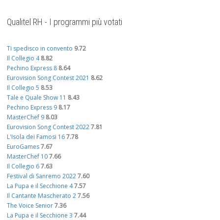
Qualitel RH - I programmi più votati
Ti spedisco in convento
9.72
Il Collegio 4
8.82
Pechino Express 8
8.64
Eurovision Song Contest 2021
8.62
Il Collegio 5
8.53
Tale e Quale Show 11
8.43
Pechino Express 9
8.17
MasterChef 9
8.03
Eurovision Song Contest 2022
7.81
L'Isola dei Famosi 16
7.78
EuroGames
7.67
MasterChef 10
7.66
Il Collegio 6
7.63
Festival di Sanremo 2022
7.60
La Pupa e il Secchione 4
7.57
Il Cantante Mascherato 2
7.56
The Voice Senior
7.36
La Pupa e il Secchione 3
7.44