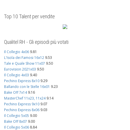
Top 10 Talent per vendite
Qualitel RH - Gli episodi più votati
Il Collegio 4x06
9.81
L'Isola dei Famosi 16x12
9.53
Tale e Quale Show 11x07
9.50
Eurovision 2021x03
9.50
Il Collegio 4x03
9.40
Pechino Express 8x10
9.29
Ballando con le Stelle 16x01
9.23
Bake Off 7x14
9.16
MasterChef 11x23, 11x24
9.14
Pechino Express 9x10
9.07
Pechino Express 8x06
9.03
Il Collegio 5x05
9.00
Bake Off 8x07
9.00
Il Collegio 5x06
8.84