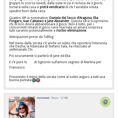
gruppo lo scorso lunedì, dalla suite in cui è reclusa da 3 giorni,
tornerà nella casa e
potrà vendicarsi
di chi l'avrebbe voluta
spedire fuori dalla casa.
Quattro VIP in nomination:
Daniela del Secco d’Aragona, Elia
Fongaro, Ivan Cattaneo e Jane Alexander
. Questa sera scopriremo
chi di loro dovrà abbandonare il gioco. Non è tutto, per i
concorrenti rimasti in gioco sarà riservata un'amara sorpresa:
tutti saranno potenzialmente a
rischio eliminazione
.
Anticipazioni prese da TvBlog
Nel menu della serata c’è anche un video che riporterà l’intervista
che Dasha, la fidanzata di Stefano Sala, ha rilasciato al
settimanale Chi.
Poi sicuramente si parlerà di Jane ed Elia.
E c’è pure lo
di Signorini sull’amore segreto di Martina per
Francesco.
Presentato il menù della serata come al solito auguro a tutti una
buona puntata
mariomatt
Posts: 12198