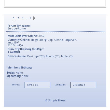
…
1
2
3
9
Forum Timezone:
Europe/Rome
Most Users Ever Online:
3759
Currently Online:
BB
,
ge_aldrig_upp
,
Gennz
,
Targaryen
,
anto1994
236
Guest(s)
Currently Browsing this Page:
1
Guest(s)
Devices in use:
Desktop (202), Phone (37), Tablet (2)
Members Birthdays
Today:
None
Upcoming:
None
Theme:
Language:
©
Simple:Press