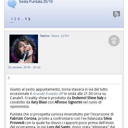
Sesta Puntata 25/10
…
1
2
3
9
Teolino
Posts: 22701
25 ottobre, 2018 - 20:42
1
Giunto al sesto appuntamento, torna stasera in via del tutto
eccezionale il
Grande Fratello VIP
in onda alle 21:30 circa su
Canale5. Il reality show è prodotto da
Endemol Shine Italy
e
condotto da
Ilary Blasi
con
Alfonso Signorini
nel ruolo di
opinionista.
Puntata che si prospetta curiosa innanzitutto per l'incursione di
Fabrizio Corona
, pronto a confrontarsi con l'ex fidanzata
Silvia
Provvedi
con la quale ha chiuso i rapporti poco prima dell'inizio
del programma. In più
Lory del Santo
, dopo stata "eliminata" dal