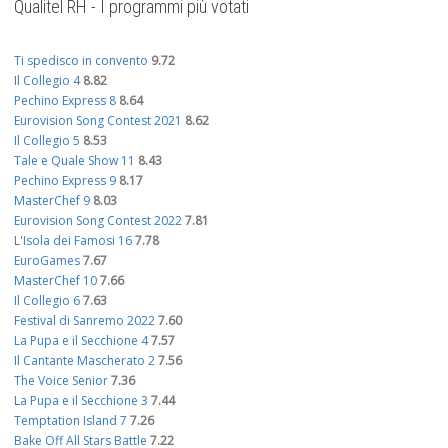
Qualitel RH - I programmi più votati
Ti spedisco in convento
9.72
Il Collegio 4
8.82
Pechino Express 8
8.64
Eurovision Song Contest 2021
8.62
Il Collegio 5
8.53
Tale e Quale Show 11
8.43
Pechino Express 9
8.17
MasterChef 9
8.03
Eurovision Song Contest 2022
7.81
L'Isola dei Famosi 16
7.78
EuroGames
7.67
MasterChef 10
7.66
Il Collegio 6
7.63
Festival di Sanremo 2022
7.60
La Pupa e il Secchione 4
7.57
Il Cantante Mascherato 2
7.56
The Voice Senior
7.36
La Pupa e il Secchione 3
7.44
Temptation Island 7
7.26
Bake Off All Stars Battle
7.22