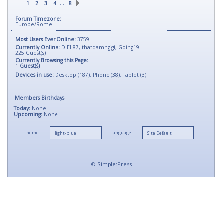
…
1
2
3
4
8
Forum Timezone:
Europe/Rome
Most Users Ever Online:
3759
Currently Online:
DIEL87
,
thatdamngigi
,
Going19
225
Guest(s)
Currently Browsing this Page:
1
Guest(s)
Devices in use:
Desktop (187), Phone (38), Tablet (3)
Members Birthdays
Today:
None
Upcoming:
None
Theme:
Language:
©
Simple:Press