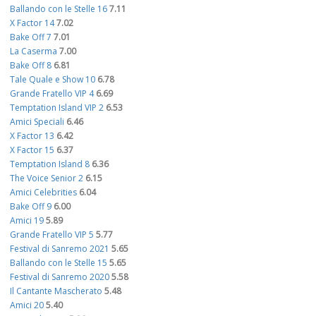
Ballando con le Stelle 16
7.11
X Factor 14
7.02
Bake Off 7
7.01
La Caserma
7.00
Bake Off 8
6.81
Tale Quale e Show 10
6.78
Grande Fratello VIP 4
6.69
Temptation Island VIP 2
6.53
Amici Speciali
6.46
X Factor 13
6.42
X Factor 15
6.37
Temptation Island 8
6.36
The Voice Senior 2
6.15
Amici Celebrities
6.04
Bake Off 9
6.00
Amici 19
5.89
Grande Fratello VIP 5
5.77
Festival di Sanremo 2021
5.65
Ballando con le Stelle 15
5.65
Festival di Sanremo 2020
5.58
Il Cantante Mascherato
5.48
Amici 20
5.40