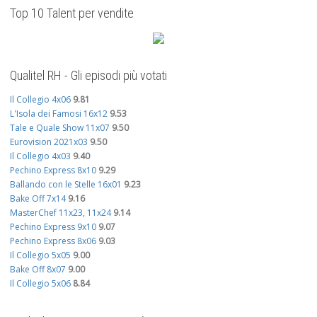
Top 10 Talent per vendite
Qualitel RH - Gli episodi più votati
Il Collegio 4x06
9.81
L'Isola dei Famosi 16x12
9.53
Tale e Quale Show 11x07
9.50
Eurovision 2021x03
9.50
Il Collegio 4x03
9.40
Pechino Express 8x10
9.29
Ballando con le Stelle 16x01
9.23
Bake Off 7x14
9.16
MasterChef 11x23, 11x24
9.14
Pechino Express 9x10
9.07
Pechino Express 8x06
9.03
Il Collegio 5x05
9.00
Bake Off 8x07
9.00
Il Collegio 5x06
8.84