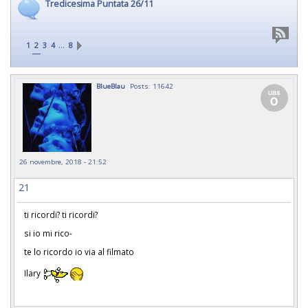
Tredicesima Puntata 26/11
…
1
2
3
4
8
BlueBlau
Posts: 11642
26 novembre, 2018 - 21:52
21
ti ricordi? ti ricordi?
si io mi rico-
te lo ricordo io via al filmato
Ilary