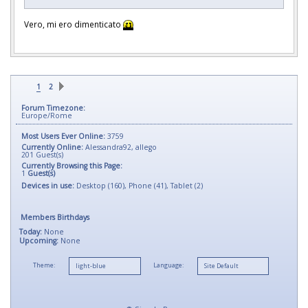
Vero, mi ero dimenticato
1
2
Forum Timezone:
Europe/Rome
Most Users Ever Online:
3759
Currently Online:
Alessandra92
,
allego
201
Guest(s)
Currently Browsing this Page:
1
Guest(s)
Devices in use:
Desktop (160), Phone (41), Tablet (2)
Members Birthdays
Today:
None
Upcoming:
None
Theme:
Language: