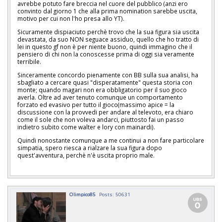
avrebbe potuto fare breccia nel cuore del pubblico (anzi ero
convinto dal giorno 1 che alla prima nomination sarebbe uscita,
motivo per cui non l'ho presa allo YT).
Sicuramente dispiaciuto perchè trovo che la sua figura sia uscita
devastata, da suo NON seguace assiduo, quello che ho tratto di
lei in questo gf non è per niente buono, quindi immagino che il
pensiero di chi non la conoscesse prima di oggi sia veramente
terribile.
Sinceramente concordo pienamente con BB sulla sua analisi, ha
sbagliato a cercare quasi "disperatamente" questa storia con
monte; quando magari non era obbligatorio per il suo gioco
averla. Oltre ad aver tenuto comunque un comportamento
forzato ed evasivo per tutto il gioco(massimo apice = la
discussione con la provvedi per andare al televoto, era chiaro
come il sole che non voleva andarci, piuttosto fai un passo
indietro subito come walter e lory con mainardi).
Quindi nonostante comunque a me continui a non fare particolare
simpatia, spero riesca a rialzare la sua figura dopo
quest'avventura, perchè n'è uscita proprio male.
Olimpico85
Posts: 50631