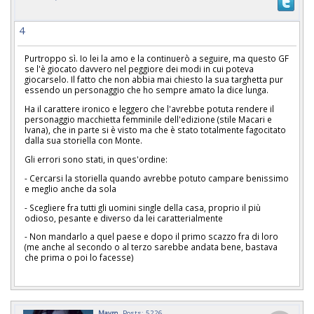
4
Purtroppo sì. Io lei la amo e la continuerò a seguire, ma questo GF
se l'è giocato davvero nel peggiore dei modi in cui poteva
giocarselo. Il fatto che non abbia mai chiesto la sua targhetta pur
essendo un personaggio che ho sempre amato la dice lunga.
Ha il carattere ironico e leggero che l'avrebbe potuta rendere il
personaggio macchietta femminile dell'edizione (stile Macari e
Ivana), che in parte si è visto ma che è stato totalmente fagocitato
dalla sua storiella con Monte.
Gli errori sono stati, in ques'ordine:
- Cercarsi la storiella quando avrebbe potuto campare benissimo
e meglio anche da sola
- Scegliere fra tutti gli uomini single della casa, proprio il più
odioso, pesante e diverso da lei caratterialmente
- Non mandarlo a quel paese e dopo il primo scazzo fra di loro
(me anche al secondo o al terzo sarebbe andata bene, bastava
che prima o poi lo facesse)
Mavro
Posts: 5226