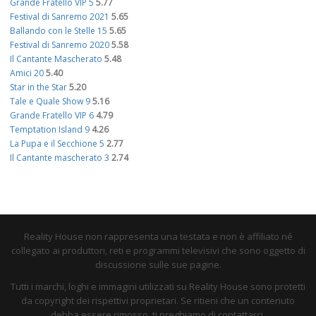
Grande Fratello VIP 5
5.77
Festival di Sanremo 2021
5.65
Ballando con le Stelle 15
5.65
Festival di Sanremo 2020
5.58
Il Cantante Mascherato
5.48
Amici 20
5.40
Star in the Star
5.20
Tale e Quale Show 9
5.16
Grande Fratello VIP 6
4.79
Temptation Island 9
4.26
La Pupa e il Secchione 5
2.77
Il Cantante mascherato 3
2.74
Reality House non rappresenta una testata e non è affiliato né
collegato ai produttori, reti e programmi televisivi che sono oggetto di
discussione sulle sue pagine.
Tutti i marchi, loghi e immagini utilizzati su Reality House sono protetti
da copyright dei rispettivi proprietari. Se ritieni che un contenuto
debba essere rimosso, ti preghiamo di contattarci.