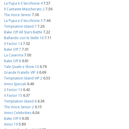
La Pupa e il Secchione 4
7.57
Il Cantante Mascherato 2
7.56
The Voice Senior
7.36
La Pupa e il Secchione 3
7.44
Temptation Island 7
7.26
Bake Off All Stars Battle
7.22
Ballando con le Stelle 16
7.11
X Factor 14
7.02
Bake Off 7
7.01
La Caserma
7.00
Bake Off 8
6.81
Tale Quale e Show 10
6.78
Grande Fratello VIP 4
6.69
Temptation Island VIP 2
6.53
Amici Speciali
6.46
X Factor 13
6.42
X Factor 15
6.37
Temptation Island 8
6.36
The Voice Senior 2
6.15
Amici Celebrities
6.04
Bake Off 9
6.00
Amici 19
5.89