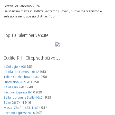
Festival di Sanremo 2026
De Martino mette in soffitta Sanremo Giovani, nuovo meccanismo e
selezione nello spazio di Affari Tuoi
Top 10 Talent per vendite
Qualitel RH - Gli episodi più votati
Il Collegio 4x06
9.81
L'Isola dei Famosi 16x12
9.53
Tale e Quale Show 11x07
9.50
Eurovision 2021x03
9.50
Il Collegio 4x03
9.40
Pechino Express 8x10
9.29
Ballando con le Stelle 16x01
9.23
Bake Off 7x14
9.16
MasterChef 11x23, 11x24
9.14
Pechino Express 9x10
9.07