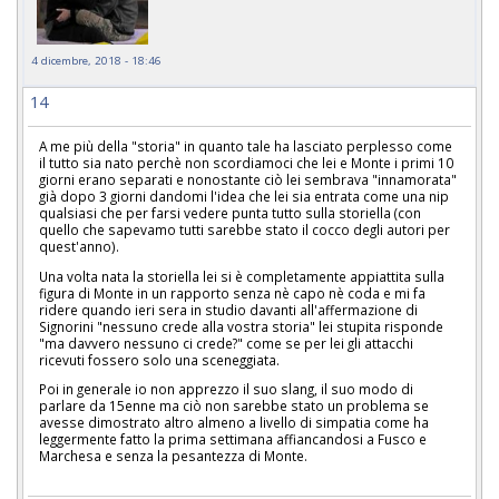
4 dicembre, 2018 - 18:46
14
A me più della "storia" in quanto tale ha lasciato perplesso come
il tutto sia nato perchè non scordiamoci che lei e Monte i primi 10
giorni erano separati e nonostante ciò lei sembrava "innamorata"
già dopo 3 giorni dandomi l'idea che lei sia entrata come una nip
qualsiasi che per farsi vedere punta tutto sulla storiella (con
quello che sapevamo tutti sarebbe stato il cocco degli autori per
quest'anno).
Una volta nata la storiella lei si è completamente appiattita sulla
figura di Monte in un rapporto senza nè capo nè coda e mi fa
ridere quando ieri sera in studio davanti all'affermazione di
Signorini "nessuno crede alla vostra storia" lei stupita risponde
"ma davvero nessuno ci crede?" come se per lei gli attacchi
ricevuti fossero solo una sceneggiata.
Poi in generale io non apprezzo il suo slang, il suo modo di
parlare da 15enne ma ciò non sarebbe stato un problema se
avesse dimostrato altro almeno a livello di simpatia come ha
leggermente fatto la prima settimana affiancandosi a Fusco e
Marchesa e senza la pesantezza di Monte.