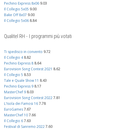
Pechino Express 8x06
9.03
Il Collegio 5x05
9.00
Bake Off 8x07
9.00
Il Collegio 5x06
8.84
Qualitel RH - I programmi più votati
Ti spedisco in convento
9.72
Il Collegio 4
8.82
Pechino Express 8
8.64
Eurovision Song Contest 2021
8.62
Il Collegio 5
8.53
Tale e Quale Show 11
8.43
Pechino Express 9
8.17
MasterChef 9
8.03
Eurovision Song Contest 2022
7.81
L'Isola dei Famosi 16
7.78
EuroGames
7.67
MasterChef 10
7.66
Il Collegio 6
7.63
Festival di Sanremo 2022
7.60