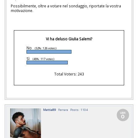
Possibilmente, oltre a votare nel sondaggio, riportate la vostra
motivazione.
Vi ha deluso Giulia Salemi?
No
(52% : 126 votes)
Sì
(48% : 117 votes)
Total Voters: 243
Mattia89
Ferrara
Posts: 1104